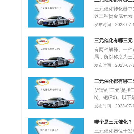
在高温下氧化成无
压排气的时候，由
三元催化转化器中
成水（H2O）和C
下降，然后导致动
这三种贵金属元素
害气体，使排气得
元催化器严重堵塞
氧化物)这三种有
发布时间：2023-07-17
制成，价格昂贵。
力超过发动机排出
变成无害气体。三
传感器表面和三元
自燃，三元催化器的
当高温的汽车尾气
惯，或者长期行驶
三元催化有哪三元
高温气体聚集，导
x三种气体的活性
和三元催化器内形
火点或者有相对容
有两种解释。一种
成为无色、无毒的
失效、三元催化器
属，所以称之为三
碳，NOx还原成
正常，造成油耗增
气体相互发生反应
发布时间：2023-07-17
化。
是有必要的。另外
为三元催化器可同
护三元催化器也是
所以称之为三元。
三元催化都有哪三
中最重要的机外净
物），NOx（氮
车，驾驶习惯良好
所谓的“三元”是指
闭环控制有影响，
清洗剂清洗机动车
h)、钯(Pd)。
并且年检时不能通
元催化器清洗俗称
时将汽车尾气中的
发布时间：2023-07-17
燃烧室、排气管到
苛刻，越来越多的
生化学反应，以达
气排出的CO、H
哪个是三元催化？
灭引擎；2.将本
碳、水和氮气。三
三元催化器位于发
机，将转速控制在
机内就会有少量混