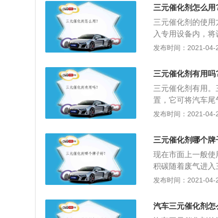
化器周围建立高温
三元催化剂怎么用
气体、水和氮。当
的硫、磷化学络合
剂将加强CO、HC
三元催化剂的使用
放，从而达到清洗
应，在这其中CO
入专用设备内，将
C化学物质在高温度
000转左右，打开
发布时间：2021-04-27
氧气。3种有害物
4、清洗完毕后保持
三元催化剂有用吗
三元催化剂有用。
置，它可将汽车尾
为无害的二氧化碳
发布时间：2021-04-27
超标，三元催化器
元催化器堵塞会影
三元催化剂哪个牌
号的准确性，从而
现在市面上一般使
气不畅、动力下降
积碳随着废气进入
要高压排气的时候
2、因为发动机处
发布时间：2021-04-27
功率下降，然后导
吸入了燃烧室：在
火，三元催化器严
对于新车清洗的还
流，当压力超过发
汽车三元催化剂怎
气系统清洗干净，
熄火；4、自燃，三