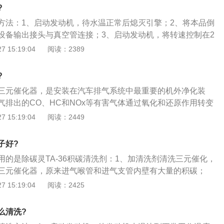
氧化环境；3、通过氧化还原反应，将附着在三元催化剂表面
?
高温度的汽车尾气通过环保节能设备时，三元催化器中的净化
物、汽油燃烧不完全产物，转化为二氧化硫、二氧化碳气体排
和NOx3种气体的活性，促进其做相应的被氧化-还原化学反
方法：1、启动发动机，待水温正常后熄灭引擎；2、将本品倒
三元催化器、恢复三元催化器活性的目的。
在高温度下被氧化转化成没有颜色、无毒性的二氧化碳气体；H
设备输出接头与真空管连接；3、启动发动机，将转速控制在2
下被氧化变成水(H20)和二氧化碳气体；NOx被还原成氮气和
流量控制阀，将本品缓慢滴入进气道，清洗时间约30-40分钟；
 15:19:04
阅读：2389
转化成无害气体，使汽车尾气获得净化。
发动机转速3-5分钟，以排出残液。
?
三元催化器，是安装在汽车排气系统中最重要的机外净化装
气排出的CO、HC和NOx等有害气体通过氧化和还原作用转变
、水和氮气。三元催化器堵塞会造成以下影响：1、尾气排放
 15:19:04
阅读：2449
堵塞，CO、HC和NOx等有害气体都直接排放。油耗增加，三
响氧传感器的正常工作，也就影响到发动机接收的氧传感器信
子好?
不能准确的控制喷油、进气与点火，进而使油耗增加；2、排
用的是除碳灵TA-36积碳清洗剂：1、加清洗剂清洗三元催化，
，这个在涡轮增压车型上更为明显，三元催化器堵塞后，当需
三元催化器，原来进气喉管和进气支管内壁有大量的积碳；
，由于堵塞导致排气不畅，从而影响进气量，进而导致发动机
于怠速状态下可燃混合气无法彻底燃烧，同时也将大量的积碳
 15:19:04
阅读：2425
致动力下降、加油无力；3、发动机抖动、故障灯亮、经常熄
免拆清洗的过程中有一个怪象，不论是进口的还是国产清洗剂
重堵塞的时候，由于无法及时将废气排出，必然造成背压倒
是有一定效果；3、造成熄火和无法启动，随着真空吸力将进
动机排出的压力值反冲至燃烧室就会使发动机抖动、喘气直至
么清洗?
所以只有更换三元催化器总成故障才能排除，该车清洗中可以
元催化器的正常工作温度一般在400—800℃，一旦堵塞，影