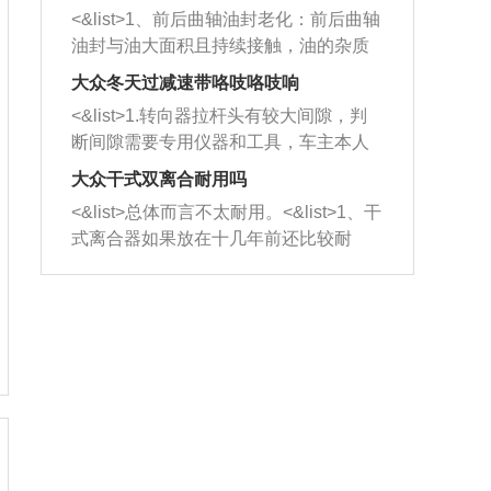
平底锅两耳，然后往左打半圈、一圈、
西取出来。但如果是因为积碳过多引起
<&list>1、前后曲轴油封老化：前后曲轴
一圈半的练习，往右同样也要打相同的
的堵塞，就需要将三元催化器泡在草酸
油封与油大面积且持续接触，油的杂质
圈数。 <&list>3、最后强调要反复练
中进行清洗。 <&list>3、也可以利用清
和发动机内持续温度变化使其密封效果
习，这样就可以形成肌肉记忆，在真实
大众冬天过减速带咯吱咯吱响
洗剂对堵塞的情况得到解决，将清洗剂
逐渐减弱，导致渗油或漏油。<&list>2、
驾驶车辆时，不需要记忆也能打好方
放在燃油箱中，与燃油混合后，车辆启
<&list>1.转向器拉杆头有较大间隙，判
活塞间隙过大：积碳会使活塞环与缸体
向。
动时，就可以和汽油一起进入到燃烧
断间隙需要专用仪器和工具，车主本人
的间隙扩大，导致机油流入燃烧室中，
室，最后形成废气排出，就可以让三元
无法制作，需要将车辆送到修理厂或4s
造成烧机油。<&list>3、机油粘度。使用
大众干式双离合耐用吗
催化器得到清洗，排气管堵塞的情况就
店；<&list>2.车辆半轴套管防尘罩破
机油粘度过小的话，同样会有烧机油现
<&list>总体而言不太耐用。<&list>1、干
能够得到解决。
裂，破裂后会出现漏油现象，使半轴磨
象，机油粘度过小具有很好的流动性，
式离合器如果放在十几年前还比较耐
损严重，磨损的半轴容易损坏，产生异
容易窜入到气缸内，参与燃烧。<&list>
用，但是由于现在的汽车发动机动力输
响；<&list>3.稳定器的转向胶套和球头
4、机油量。机油量过多，机油压力过
出越来越高，使得干式离合器散热不足
老化，一般是使用时间过长造成的。解
大，会将部分机油压入气缸内，也会出
的缺陷也逐渐暴露出来。<&list>2、由于
决方法是更换新的质量好的转向橡胶套
现烧机油。<&list>5、机油滤清器堵塞：
干式双离合的工作环境暴露在空气中，
和球头。
会导致进气不畅，使进气压力下降，形
而离合器的散热也是通离合器罩上面的
成负压，使机油在负压的情况下吸入燃
几个小孔来进行散热。但是在行驶过程
烧室引起烧机油。<&list>6、正时齿轮或
中变速箱需要换挡，就不得不使得离合
链条磨损：正时齿轮或链条的磨损会引
器频繁工作。<&list>3、长时间的低速行
起气阀和曲轴的正时不同步。由于轮齿
驶以及过于频繁的启停，导致离合器的