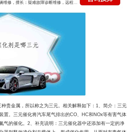
国家认证的汽车维修技师，15年德美日等各系车辆维修，擅长：疑难故障诊断维修，远程维修技术指导
）三种贵金属，所以称之为三元。相关解释如下：1、简介：三元
置。三元催化将汽车尾气排出的CO、HC和NOx等有害气体
氮气的催化。2、补充说明：三元催化器中还添加有一定的净