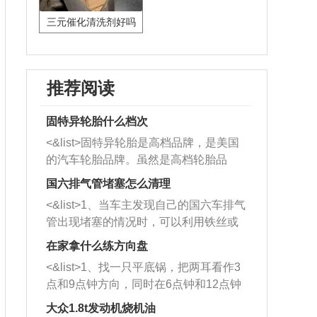
三元催化清洗剂好吗
推荐阅读
固特异轮胎什么档次
<&list>固特异轮胎是高档品牌，是美国
的汽车轮胎品牌。虽然是高档轮胎品
牌，但是中高低端的轮胎都有生产，这
国六排气管堵塞怎么清理
也是为了更好的开拓市场。
<&list>1、当车主发现自己的国六车排气
管出现堵塞的情况时，可以利用铁丝或
者是细棍，直接将杂物给取出来，如果
在家拿什么练方向盘
堵塞情况比较严重，也可以采取应急措
<&list>1、找一只平底锅，把两耳看作3
施。 <&list>2、直接利用木棍将所有的
点和9点钟方向，同时在6点钟和12点钟
杂物推到排气管里面的位置处，然后将
方向做一个标记。 <&list>2、双手握住
三元催化器拆解开，就可以将堵塞的东
大众1.8t发动机烧机油