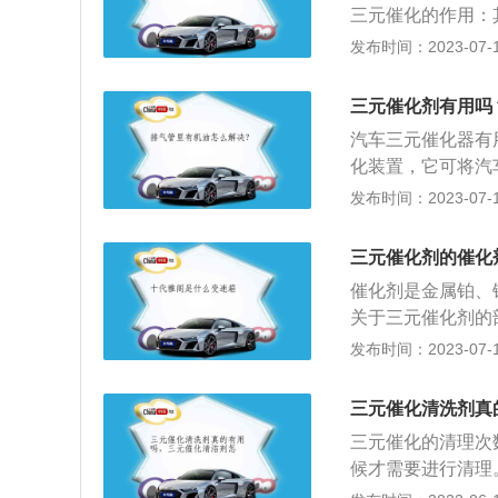
三元催化的作用：
时间约30-40分
长就会导致排气系
中一氧化碳（CO
发布时间：2023-07-17
意：清洗前检查三
工作：将CO、HC
中毒，如有上述情
O）、二氧化碳（C
节气门，喷油嘴和
三元催化剂有用吗
寿命：三元催化器
宜太高，以免三元
汽车三元催化器有
用寿命期限：国内标
化装置，它可将汽
里，通常每行驶3
转变为无害的二氧
发布时间：2023-07-17
进行清理。
气通过净化装置时
性，促使其进行一
三元催化剂的催化
毒的二氧化碳气体
催化剂是金属铂、
原成氮气和氧气。
关于三元催化剂的
催化器可同时将废
数。2.颜色为亮
发布时间：2023-07-17
成青色和紫色的痕迹
同时把Nox分解
三元催化清洗剂真
盖着一层铂、铑、
三元催化的清理次
候才需要进行清理
的清理有以下3种