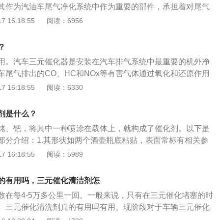
其作为汽油车尾气净化系统中作为重要的部件，承担着对尾气
钟；4.清洗完毕后保持发动机转速3-5分钟，以排出残液。使用注
统持续升温，从而烧坏三元催化器。
）、碳氢化合物（HC）和氮氧化物NOx等有害气体的催化还原
 16:18:55
阅读：6956
元是否有机械损伤，发生热烧结，是否超过20万公里，是否铅
和NOx三种主要的有害气体催化还原成无毒无害的水（H₂
况，清洗无效；检查混合气浓度是否合适；清洗三元前应清洗
O₂）、氮气（N₂）和氧气（O₂）排出。2、三元催化器的使用
燃烧室；清洗过程中，切勿让引擎熄火；清洗过程中，怠速不
？
的好坏与否影响着发动机的动力，怠速稳定性及油耗。它的使
催化器过热。
用。汽车三元催化器是安装在汽车排气系统中最重要的机外净
准大致是汽车行程的8-10万公里，而国外一般是16-20万公
车尾气排出的CO、HC和NOx等有害气体通过氧化和还原作用
万公里需清洗三元催化器。当然，如有出现故障症状，可提前
化碳、水和氮气。三元催化器的工作原理是：当高温的汽车尾
 16:18:55
阅读：6330
，三元催化器中的催化剂将增强CO、HC和NOx三种气体的活
定的氧化-还原化学反应，其中CO在高温下氧化成为无色、无
剂是什么？
；HC化合物在高温下氧化成水（H2O）和二氧化碳；NOx还
铑、钯，将其中一种喷涂在载体上，就构成了催化剂。以下是
三种有害气体变成无害气体，使汽车尾气得以净化。由于这种
部分介绍：1.其形状如两个酒壶瓶底粘贴，表面常标有相关参
气中的三种主要有害物质转化为无害物质，故称三元。
白色，表面有金属光泽,可因使用时间而表面呈现褪色斑点或略有
 16:18:55
阅读：5989
。3.大小约有20cm。有将废气中的HC、CO变成水的CO2的
成氮气和氧气的功效。其载体部件是一块多孔陶瓷材料，表面覆
的有用吗，三元催化清洁剂怎
钯等贵重金属。
数在每4-5万多公里一回。一般来说，只有在三元催化堵塞的时
。三元催化清洗剂真的有用吗有用。现阶段对于车辆三元催化
方法：添加物清理：添加物清理是将清洁剂可以立即加上至燃