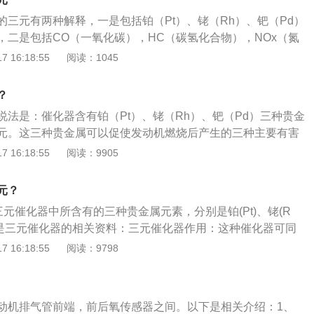
色、无毒的二氧化碳（CO2）气体。HC化合物在高温下氧化
于堵塞导致排气不畅，从而影响进气量，进而导致发动机功率
的三元有两种解释，一是包括铂（Pt）、铑（Rh）、钯（Pd）
O2。NOx还原成氨气（N2）和（O2）。三种有害气体变成无
力下降、加油无力.4、发动机抖动、故障灯亮、经常熄火，三
，二是包括CO（一氧化碳），HC（碳氢化合物），NOx（氮
以净化。三元催化器及其催化剂大多为铂、钯、铑等稀有金属
的时候，由于无法及时将废气排出，必然造成背压倒流，当压
害气体。三种贵金属元素可以使发动机燃烧产生的三种有害气体
 16:18:55
阅读：1045
清洗原因：由于燃油中含有硫、磷等有害物质，燃烧后会在氧
的压力值反冲至燃烧室就会使发动机抖动、喘气直至熄火.5、
元催化器，是安装在汽车排气系统中最重要的机外净化装置，
催化器内部形成化学络合物。另外，由于驾驶员的不良驾驶习
正常工作温度一般在400-800℃，一旦堵塞，影响排气，使
通过净化装置时，三元催化器中的净化剂将增强CO、HC和NO
在拥堵路面，发动机经常处于不完全燃烧状态，会在氧传感器
？
致三元催化器、排气管不断升温，当温度上升到邻近部件的着
，促使其进行一定的氧化还原化学反应，其中CO在高温下氧化
成积炭。正是由于诸多因素，造成氧传感器和三元催化器中毒
易点着的物体触碰到烧红的排气管，很容易自燃。
说法是：催化器含有铂（Pt）、铑（Rh）、钯（Pd）三种贵金
二氧化碳气体，HC化合物在高温下氧化成水（H20）和二氧化
堵塞以及EGR阀被沉积物阻塞卡滞等故障，造成发动机工作不
元。这三种贵金属可以促使发动机燃烧后产生的三种主要有害
氮气和氧气，三种有害气体变成无害气体，使汽车尾气得以净
加、动力下降和尾气超标等问题。因此，定期清洗三元催化器
，最终生成无害的二氧化碳、二氧化氮、水。另一种说法是因
 16:18:55
阅读：9905
，三元催化器主要载体是由贵重金属构成，价格十分昂贵，养
时将发动机燃烧后产生的三种主要有害物质转化为无害物质，
降低用车成本的有效方法。三元催化器是安装在汽车排气系统
三种主要有害物质是：CO（一氧化碳）、HC（碳氢化合
元？
化装置，定期对三元催化器进行清洗，非常适用于闭环电喷机
氧化合物）。三元催化如果坏了，会有以下弊端：1、对氧浓度
的车辆可在1万-2万公里进行清洗。使用方法:利用三元催化器
三元催化器中所含有的三种贵金属元素，分别是铂(Pt)、铑(R
进而对喷油控制、节气门开度都会带来影响。2、污染环境，
三元催化器，需要专门的清洗工具，类似医院输液，因此，三
以下是三元催化器的相关资料：三元催化器作用：这种催化器可同
过尾气检测。
为“打吊瓶”。清洗液通过工具由进气真空管吸入发动机，通过
各种主要有害物质转化为无害物质。随着环境保护要求的日益
 16:18:55
阅读：9798
达三元催化器，在一定温度下，与三元催化器表明的覆盖物发
汽车安装了废气催化转化器以及氧传感器装置，可以将汽车尾
到清洁目的。清洗步骤如下：1.启动发动机，待水温正常后熄
C和NOx等有害气体通过氧化和还原作用转变为无害的二氧化
品倒入专用设备内，将设备输出接头与真空管连接；3.启动发动
元催化器的注意事项：避免长时间的空转：怠速空转时，发动
动机排气管前端，前后氧传感器之间。以下是相关介绍：1、
2000转左右，打开流量控制阀，将本品缓慢滴入进气道。清洗
合气未得到完全燃烧，就直接进入排气系统，如果怠速时间过