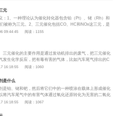
三元
义：1、一种理论认为催化转化器包含铂（Pt）、铑（Rh）和
们被称为三元。2、三元催化包括CO、HC和NOx这三元，是
的CO、HC和NOx等有害气体通过氧化和还原作用转变为无害
 09:44:45
阅读：1155
氮气的催化，主要是用三元催化器，三元催化器的载体部件是
，安装在特制的排气管当中。三元催化反应器类似消声器，它
薄钢板制成筒形，在双层薄板夹层中装有绝热材料-石棉纤维
。三元催化的主要作用是通过发动机排出的废气，把三元催化
板中间装有净化剂，净化剂由载体和催化剂组成，载体一般由
气发生化学反应，把有毒有害的气体，比如汽车尾气排出的C
其形状有球形、多棱体形和网状隔板等，净化剂实际上是起催
，转换成水或者二氧化碳等其他无公害的废气。使用三元催化清洗
 16:18:55
阅读：1060
催化剂，催化剂用的是金属铂、铑、钯，将其中一种喷涂在载
有伤害的，但是在使用的过程中，一定要注意挑选合格的清洗
化剂。
的清理方式。因为如果使用劣质的不合格的清洗剂或者是错误
剂是什么
对车子的三元催化器和氧传感器造成伤害的。三元催化器堵塞
剂是铂、铑和钯，然后将它们中的一种喷涂在载体上形成催化
因此需要去维修店清洁三元催化器：1、尾气排放超标，三元
以将汽车尾气中的有害气体通过氧化还原转化为无害的二氧化
、HC和NOx等有害气体都直接排放。2、油耗增加，三元催化
要使用在汽车三元催化上，帮助汽车减少有害气体排放。工作
 16:18:55
阅读：1067
感器的正常工作，也就影响到发动机接收的氧传感器信号的准
排气管排气时，CO、HC、和NOx三种气体通过三元催化反应
确的控制喷油、进气与点火，进而使油耗增加。3、排气不
强了三种气体的活性，进行氧化----还原化学反应。其中CO
个在涡轮增压车型上更为明显，三元催化器堵塞后，当需要高
元