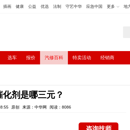
插画
健康
公益
优选
法制
守艺中华
应急中国
更多
地
选车
报价
汽修百科
特卖活动
经销商
催化剂是哪三元？
8:55
原创
来源：中华网
阅读：8086
咨询技师