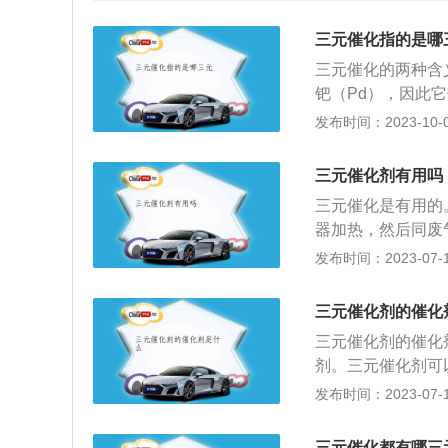
三元催化指的是哪
三元催化的两种含
钯（Pd），因此它
指将汽车尾气排出
发布时间：2023-10-06
的二氧化碳、水和
一块多孔陶瓷材料
三元催化剂有用吗
的外面用双层不锈
三元催化是有用的
毡，内部在网状隔
器加热，然后同废
三氧化二铝制成，
O、HC和NOx
发布时间：2023-07-17
化作用的，也称为
剂本身对车子是没
体上，就构成了净
剂，以及使用正确
三元催化剂的催化
的清理方式，是会
三元催化剂的催化
会造成以下影响，
剂。三元催化剂可
催化器堵塞，CO
碳、水和氮气。主
发布时间：2023-07-17
器堵塞会影响氧传
原理：发动机通过
确性，从而不能准
器中的净化剂时，增
畅、动力下降，这
三元催化都有哪三