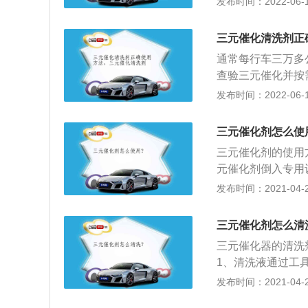
发布时间：2022-06-16
油箱于燃油相混，
机燃烧室燃烧并最
三元催化清洗剂正
相应的清理工作。
通常每行车三万多
式可以立即将清洁
查验三元催化并按
后同添加物清理方
时，一定要清理三
发布时间：2022-06-11
卸清理：拆卸清理
理，想来你也想一
清洁效果最佳，但
理作业就可以，但
拆。三元催化清洁
三元催化剂怎么使
确使用方法三元催
立即添加到机动车
三元催化剂的使用
机动车辆燃油箱内
随着车用汽油一起
元催化剂倒入专用
汽油一起加入燃烧
化时，便可对三元
转速控制在200
发布时间：2021-04-28
元催化进行相应的
洗剂加上至燃油机
30-40分钟；4
和吊瓶清理二种。
到发动机燃烧室，
动车辆运行时，清
三元催化剂怎么清
剂便会对它进行一
出。当通过三元催
三元催化器的清洗
症状当三元催化器
1、清洗液通过工
机动车辆油耗增加
化器，在一定温度
发布时间：2021-04-27
故障灯亮，甚至自
2、清洗时，通过
能设备。它可以将