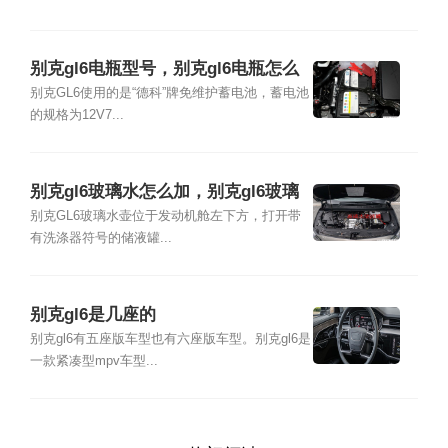
别克gl6电瓶型号，别克gl6电瓶怎么
拆
别克GL6使用的是“德科”牌免维护蓄电池，蓄电池
的规格为12V7...
别克gl6玻璃水怎么加，别克gl6玻璃
水加多少
别克GL6玻璃水壶位于发动机舱左下方，打开带
有洗涤器符号的储液罐...
别克gl6是几座的
别克gl6有五座版车型也有六座版车型。别克gl6是
一款紧凑型mpv车型...