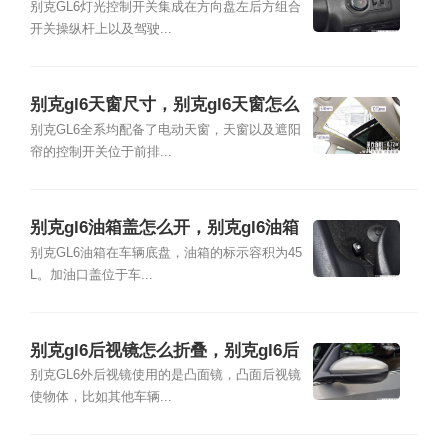
怎么用
别克GL6灯光控制开关集成在方向盘左后方组合
开关操纵杆上以及驾驶...
别克gl6天窗尺寸，别克gl6天窗怎么
开
别克GL6全系均配备了电动天窗，天窗以及遮阳
帘的控制开关位于前排...
别克gl6油箱盖怎么开，别克gl6油箱
剩多少油怎么看
别克GL6油箱在车辆底盘，油箱的标示容积为45
L。加油口盖位于车...
别克gl6后视镜怎么折叠，别克gl6后
视镜怎么收
别克GL6外后视镜使用的是凸面镜，凸面后视镜
使物体，比如其他车辆...