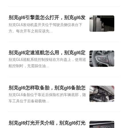
别克gl6引擎盖怎么打开，别克gl6发
动机舱图解
别克GL6发动机盖开关位于驾驶员侧仪表台下
方。每次开车之前应该先...
别克gl6定速巡航怎么用，别克gl6定
速巡航开关图解
别克GL6巡航系统控制按钮在方向盘上，使用巡
航控制时，无需踩住油...
别克gl6怎样取备胎，别克gl6备胎怎
么换
别克GL6备胎位于靠近后保险杠的车辆底部，随
车工具位于后备箱载物...
别克gl6灯光开关介绍，别克gl6灯光