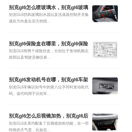
别克gl6怎么喷玻璃水，别克gl6玻璃
水开关怎么用
别克GL6挡风玻璃刮水器以及洗涤器控制开关集
成在方向盘右后方的组...
别克gl6保险盒在哪里，别克gl6保险
盒图解
别克GL6有两个保险丝盒，分别位于发动机舱左
前部以及驾驶员侧仪表...
别克gl6发动机号在哪，别克gl6车架
号在哪
别克GL6车辆识别号中的第八位字符时发动机代
码。该代码用于识别车...
别克gl6怎么后视镜加热，别克gl6后
视镜加热在哪里
别克GL6全系均配备了后视镜加热功能，在一些
特殊的天气里，比如在...