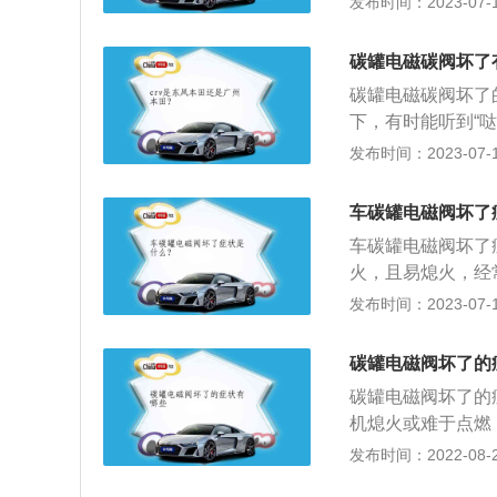
发布时间：2023-07-17
吸附的燃油蒸汽释
法：1、打开油箱
碳罐电磁碳阀坏了
蒸汽或滴油，则证
碳罐电磁碳阀坏了
则证明电磁阀损坏
下，有时能听到“
难打火，且很易熄
发布时间：2023-07-17
怠速忽高忽低，而
来减少因燃油蒸发
车碳罐电磁阀坏了
阀是否损坏的方法
车碳罐电磁阀坏了
用手堵住电磁阀的
火，且易熄火，经
说明电磁阀损坏。
行驶时会有异响，
发布时间：2023-07-17
罐电磁阀是否损坏
罐电磁阀工作应该
碳罐电磁阀坏了的
阀工作的时候，用
碳罐电磁阀坏了的
不吸气没反应，说
机熄火或难于点燃
合，直接会导致燃
发布时间：2022-08-27
油加速时唑车，并