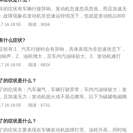
，于是发动机控制单元又增加喷油量，导致怠速过高，周而复
内压力增高，并最终使油蒸汽从油箱盖泄压阀处外泄。
阀的状况，可以通过测量碳罐电磁阀的电阻来判断，阻值标准
有规律的忽高忽低现象，所以出现这个故障现象时，我们要及
坏的症状有车辆行驶异响、发动机怠速忽高忽低，而且加速无
果数值不符标准，则表明电磁阀出现故障或损坏，需要更换。也
口是否畅通。4、发动机熄火或不易点燃故障现象:发动机点火
：故障现象在发动机非怠速运转情况下，也就是发动机以800
阀的供电电压，拔下电磁阀的插件，用电压表测量电压，在打
易点燃又马上熄灭。此事要注意检查可能导致问题出现的碳罐
行时，有的时候可以听见"异响“的响声。发动机怠速忽高忽低，
 16:18:55
阅读：9056
电电压应为12V，如有异常也表明有问题，需要更换。此外，
阀一直处于关闭状态，那么罐内的汽油蒸汽会越聚越多，最终
障现象发动机启动后，怠速转速有规律地忽高忽低，而且汽车
阀拆卸下来，对准进气口吹起，如果漏气，则已损坏，需要更
余的汽油蒸汽只能逸入大气了，污染了环境不说还浪费了燃
候要注意是否由于碳罐的空气入口及过滤网堵塞引起的问题。
有什么症状?
磁阀一直处于打开状态，发动机的进气道的混合气一直处于不
点燃：故障现象发动机点火困难，或者好不容易点燃又马上熄
症状有:1、汽车行驶时会有异响，具体表现为非怠速状态下，
时发动机控制单元由于此时还没有控制碳罐电磁阀工作，也就
查可能导致问题出现的碳罐电磁阀。
”的响声。2、油耗增大，且车内汽油味较大。3、发动机难打
量的指令，这样循环下去，便会造成热车时，混合气过浓引起
经常要二次打火，且打着火后容易再次熄灭。4、发动机怠速
 16:18:55
阅读：6824
热车熄火以后不易启动的现象。活性炭罐是用来吸附油箱中挥
加速无力等。以下是碳罐电磁阀的介绍：碳罐电磁阀是一个安
关闭的，发动机启动后，电磁阀打开把油气送入发动机烧掉，
上，用来减少因燃油蒸发排放造成空气的污染，并同时增加燃
。如果电磁阀坏了(漏气)，在没打火前挥发的油蒸汽已进入发
了的症状是什么？
罐电磁阀出现问题，最常见的现象就是油耗增加，汽油味较
内油蒸汽过多，可能会出现所谓的淹缸，会出现二次打火或打
了的症状有：汽车漏气，车辆行驶异常；车内汽油味较大；发
上碳罐是利用活性炭的吸附作用，收集燃油蒸汽，避免浪费。
，且加速无力；发动机熄火或不易点燃等。以下为碳罐电磁阀
启动时，电磁阀开启，将吸附的燃油蒸汽释放到进气管路，进
罐电磁阀工作原理：当汽车启动时，电磁阀控制活性碳罐打
 16:18:55
阅读：6731
罐电磁阀就车检查方法:1.将发动机预热至正常温度，并使之怠
蒸汽重新倒入进气歧管内燃烧，以达到节约燃油和环保的目
蒸气回收罐上的真空软管，检查软管内有无真空吸力。真空软管
阀的作用：碳罐电磁阀位于活性炭罐与进气歧管之间，控制着
了的症状是什么？
时发动机怠速运转中电磁阀关闭。此时若燃油蒸发控制系统正
气是否能够从进气歧管处进入燃烧室参与燃烧。如果碳罐电磁
软管内有真空吸力，则用万用表20V电压档检查电磁阀连接器
了的症状主要表现在车辆发动机故障灯亮、油耗升高，同时电
加油耗，还会影响汽车发动机的正常运作。