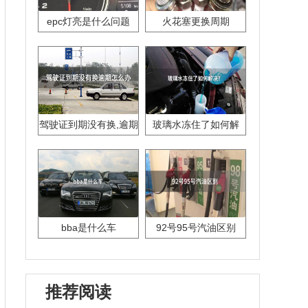
epc灯亮是什么问题
火花塞更换周期
驾驶证到期没有换,逾期
玻璃水冻住了如何解
怎么办??
决？
bba是什么车
92号95号汽油区别
推荐阅读