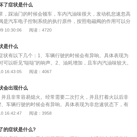
破裂，汽油蒸汽会顺着破损裂口直接排进大气中，导致车里汽
坏了症状是什么
如这时管道漏油，将导致进到发动机进气系统的是空气而不是
常，踩油门的时候会顿车，车内汽油味很大，发动机怠速忽高
致发动机的混合气太稀，进而导致会出现唑车问题。发动机熄
阀是汽车电子控制系统的执行原件，按照电磁阀的作用可以分
时要注意检测碳罐电磁阀，假如电磁阀始终处在关闭模式，那
电磁阀和调压电磁阀，按照电磁阀的工作方式可以分为开关式
 10:30:06
阅读：4720
越来越多，最后充满全部碳罐，其他的汽油蒸汽只可以逸入大
池阀两种。在通电时电磁线圈通过产生电磁力，把关闭件从电
估且不说还耗费了燃油。
开。电磁阀的工作原理是采用电容流经线圈产生的电磁力将电
状是什么
用于切断油水、气体等物质的流通，分为常开和常闭两种类
症状有以下几个：1、车辆行驶的时候会有异响。具体表现为
器，温度传感器等电气设备，实现自动控制的目的，在真空、
时可以听见“哒哒”的响声。2、油耗增加，且车内汽油味较大。
可以正常工作。
，并且非常容易熄火。经常需要二次打火，并且打着火以后非
 16:43:05
阅读：4067
4、发动机怠速忽高忽低，而且加速无力。发动机启动后，怠
高忽低，而且汽车加速无力。碳罐电磁阀是一个安装在汽车或
状会出现什么
因燃油蒸发排放造成空气污染并同时增加燃油效率的装置。所
，并且非常容易熄火。经常需要二次打火，并且打着火以后非
现问题，最常见的现象就是油耗增加，汽油味较重。附判断碳
2、车辆行驶的时候会有异响。具体表现为非怠速状态下，有
的方法：因为活性碳罐电磁阀是间歇性工作，正常情况下，碳
”的响声。3、油耗增加，且车内汽油味较大。4、发动机怠速忽
 16:42:47
阅读：3958
是间隙吸气的。当拔下活性碳罐电磁阀上的软管后，等待电磁
无力。发动机启动后，怠速转速有规律的忽高忽低，而且汽车
手堵住电磁阀的一部分，如果能感觉到电磁阀一直在吸气或者
辆行驶的时候会有异响。具体表现为非怠速状态下，有时可以
明电磁阀损坏。
了的症状是什么?
声。3、油耗增加，且车内汽油味较大。4、发动机怠速忽高忽