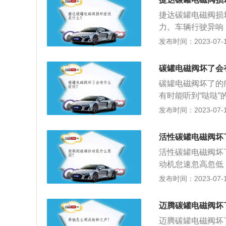
检测混合气体过稀
出，从而导致油箱
气。对于碳罐电磁
始，便出现了怠速
捷达碳罐电磁阀损
在32Ω左右，如
时检查碳罐的进气
力。车辆行驶异响
可以测量碳罐电磁
困难，或者好不容
转/分以上转速运
发布时间：2023-07-17
开点火开关时，供
电磁阀。如果电磁
而且加速无力：故
还可以将碳罐电磁
充满整个碳罐，其
加速无力，这个时
碳罐电磁阀坏了会
换。
油。反之，如果电
发动机熄火或不易
碳罐电磁阀坏了的
断加浓的状态，同
灭。此时要注意检
有时能听到“哒哒
不会发出降低喷油
火，且很易熄火，
发布时间：2023-07-17
发动机熄火，以及
忽高忽低，且汽车
发的油气，平时是
装在汽车或摩托车
这样既环保又节能
活性碳罐电磁阀坏
油效率的装置。碳
动机，致使发动机
活性碳罐电磁阀坏
重。
火无力现象。汽车
动机怠速忽高忽低
碳罐电磁代是汽车
更多介绍：1、碳
发布时间：2023-07-17
入发动机燃烧。碳
开，将吸收的燃油
速运转。2.拔下
的。2、碳罐电磁
迈腾碳罐电磁阀坏
内无真空吸力，此
碳罐内贮存的油蒸
常，如果此时真空
迈腾碳罐电磁阀坏
阀损坏，不仅会增