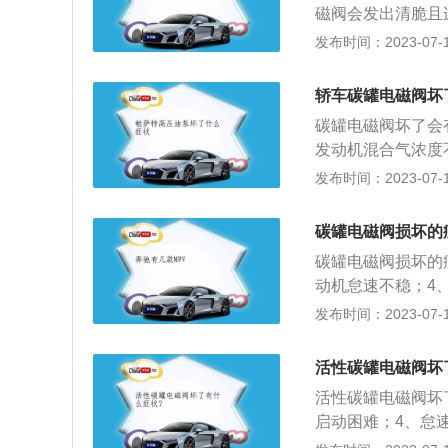
端子1上是否有电
磁阀会发出清脆且
当发动机转速大于2
响：发动机启动困
发布时间：2023-07-17
管内有真空吸力，
蒸汽，当发动机启
20V电压档检查
甚至熄火。油蒸汽
轿车碳罐电磁阀坏
有故障，若电压异
排出，导致油箱内
碳罐电磁阀坏了会
电磁阀电磁线圈的
0TSIDSG舒适型
发动机混合气浓度
电磁线圈的电阻值
71mm，轴距为28
否则会影响汽车发
发布时间：2023-07-17
无故障。2.检查
挡双离合变速箱。
是吸收油箱内汽油
通气;然后将蓄电
个油箱是专门用来
此时电磁阀应通气
碳罐电磁阀损坏的
会导致油箱内压力
电磁阀连接软管，
碳罐电磁阀损坏的
环境造成污染，并
0，对准电磁阀进
动机怠速不稳；4
费。由此工程师研
法：拆下后用嘴吹
减少因燃油蒸发排
发布时间：2023-07-17
样就不会导致油箱
启动;如果不漏气
工作原理是：当引
动机后，碳罐内的
定在碳罐内的活性
燃烧室参与燃烧。
活性碳罐电磁阀坏
罐内的油蒸气作为
活性碳罐电磁阀坏
启动困难；4、怠
油蒸发排放造成空