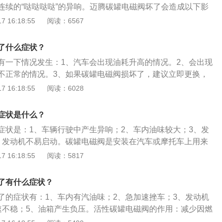
压，此时电磁阀应打开，电压为蓄电池电压。3.踩下加速踏板，
连续的“哒哒哒哒”的异响。迈腾碳罐电磁阀坏了会造成以下影
000r/min时，检查上述真空软管内有无真空吸引力。若真空软
难：碳罐电磁阀处于常启状态，进气管内的空气也会充满着油
 16:18:55
阅读：6567
则说明该系统工作正常:若真空软管内无真空吸力，则用万用表
动的时候，过浓的可燃混合气体便会造成发动机的启动困难，
电磁阀线束连接器端子1上是否有电压。若电压正常，说明电磁阀
外泄：碳罐电磁阀处于常闭状态，碳罐吸附储存的油蒸气无法
了什么症状？
常，则说明控制线路有故障。电磁阀的单件检测方法：1.检查
压力增高，使油蒸汽从油箱盖泄压阀处外泄。以迈腾2020款28
有一下情况发生：1、汽车会出现油耗升高的情况。2、会出现
电阻值。拔下电磁阀线束连接器，用万用表电阻档测量电磁阀
为例：其是一款中型车，长宽高分别是4865mm、1832mm、14
不正常的情况。3、如果碳罐电磁阀损坏了，建议立即更换，
。电阻值符合规定，其阻值为32Ω左右，说明活性碳罐电磁伐
71mm，搭载1.4T涡轮增压发动机，最大功率是110kw，匹配7
动机的正常运行。以下是对碳罐的具体介绍：1、碳罐的作用
 16:18:55
阅读：6028
电磁阀的工作。拆下电磁阀，首先向电磁阀内吹气，电磁阀就不
挥发产生的气体。汽油是一种非常容易挥发的物质，汽车有一
池电压加到电磁阀连接器的两端子上，并同时向电磁阀内吹气，
储存汽油的。汽油挥发后会产生气体，如果不将这些气体排出
。3.检测泄漏:当没有电信号时，电磁阀应关闭。拔下活性碳罐
症状是什么？
过大，这样会导致油箱爆炸。如果将这些气体直接排出，会对
连接电磁阀插头，进入最终控制诊断，选择活性碳罐电磁阀N8
症状是：1、车辆行驶中产生异响；2、车内油味较大；3、发
且还会存在安全隐患。并且将气体直接排出还会导致汽油的浪
气孔吹气检查阀开、闭是否良好。碳罐电磁阀简单的检查方
、发动机不易启动。碳罐电磁阀是安装在汽车或摩托车上用来
究出碳罐系统，碳罐是用来吸收油箱内汽油挥发产生气体。这
进气口，如果漏气，说明已经坏掉，车辆会二次以上打火才能
放，造成空气污染并同时增加燃油效率的装置。碳罐电磁阀的
 16:18:55
阅读：5817
内出现压强过大的情况，还避免了汽油的浪费。2、在启动发
。说明碳罐电磁阀完好，寻找其他原因。
擎关闭时，车用碳罐开始吸收从油箱内挥发出的油蒸气，并锁
气体可以进入发动机的进气歧管内，这样这些气体就可以进入
炭微孔中，防止油蒸气散发到大气中，引擎启动时将吸附在碳
了有什么症状？
燃料输送到发动机。
了的症状有：1、车内有汽油味；2、急加速挫车；3、发动机
速不稳；5、油箱产生负压。活性碳罐电磁阀的作用：减少因燃
气污染并同时增加燃油效率，在汽车启动时，电磁阀开启，将