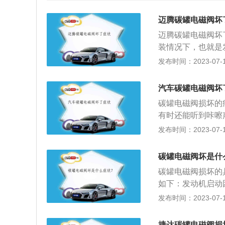
迈腾碳罐电磁阀坏
迈腾碳罐电磁阀坏
装情况下，也就是
哒”的响声。遇到
发布时间：2023-07-17
靠耳听判断“哒哒
为碳罐电磁阀门在
汽车碳罐电磁阀坏
哒”声，这属于正
碳罐电磁阀损坏的
速时唑车，而且车
有时还能听到咔嚓
裂，如果管路破裂
容易熄火。往往需
发布时间：2023-07-17
大的现象。如果这
低，汽车加速无力
汽，势必造成发动
磁阀常开）：由于
怠速忽高忽低，而
碳罐电磁阀坏是什
会充满着油蒸气，
低，而且汽车加速
碳罐电磁阀损坏的
的启动困难，甚至
引起的问题。因为
如下：发动机启动
至终都是关闭状态
气真空吸力作用下
态，所以进气管内
发布时间：2023-07-17
高，并最终使油蒸
器检测到混合气体
可燃混合气体便会
性，当拔下碳罐电
会随之较小，导致
常关：由于碳罐电
者是没有吸力，则
捷达碳罐电磁阀损