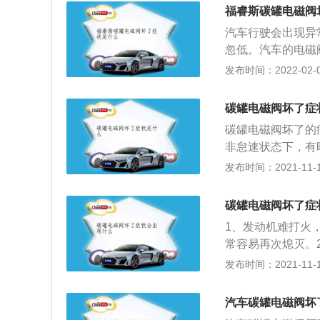
是破裂，假如管道
福睿斯碳罐电磁阀
油味大的问题。假
汽车行驶会出现异
燃油蒸汽，必然导
忽低。汽车的电磁
火或难于点燃：这
为换挡电磁阀锁止
发布时间：2022-02-09
罐中的汽油蒸汽会
电磁阀和脉冲式电
气了，破坏了环境
磁阀上提起阀门打
碳罐电磁阀坏了症
磁阀的阀芯吸引，
碳罐电磁阀坏了的
型。配合压力传感
非怠速状态下，有
零压等各种状态下
3、发动机难打火
发布时间：2021-11-10
常容易再次熄灭。
速转速有规律的忽
碳罐电磁阀坏了症
摩托车上用来减少
1、发动机难打火
以说碳罐电磁阀出
常容易再次熄灭。
罐电磁阀是否损坏
时可以听见“哒哒
发布时间：2021-11-10
罐电磁阀工作应该
高忽低，而且加速
阀工作的时候，用
加速无力。2、车
不吸气没反应，说
汽车碳罐电磁阀坏
听见“哒哒”的响