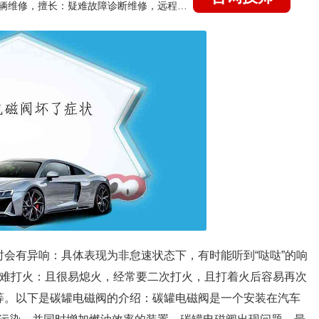
国家认证的汽车维修技师，15年德美日等各系车辆维修，擅长：疑难故障诊断维修，远程维修技术指导
时会有异响：具体表现为非怠速状态下，有时能听到“哒哒”的响
机难打火：且很易熄火，经常要二次打火，且打着火后容易再次
等。以下是碳罐电磁阀的介绍：碳罐电磁阀是一个安装在汽车