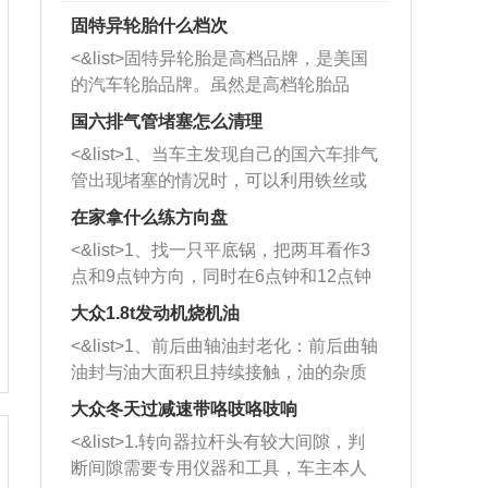
固特异轮胎什么档次
<&list>固特异轮胎是高档品牌，是美国
的汽车轮胎品牌。虽然是高档轮胎品
牌，但是中高低端的轮胎都有生产，这
国六排气管堵塞怎么清理
也是为了更好的开拓市场。
<&list>1、当车主发现自己的国六车排气
管出现堵塞的情况时，可以利用铁丝或
者是细棍，直接将杂物给取出来，如果
在家拿什么练方向盘
堵塞情况比较严重，也可以采取应急措
<&list>1、找一只平底锅，把两耳看作3
施。 <&list>2、直接利用木棍将所有的
点和9点钟方向，同时在6点钟和12点钟
杂物推到排气管里面的位置处，然后将
方向做一个标记。 <&list>2、双手握住
三元催化器拆解开，就可以将堵塞的东
大众1.8t发动机烧机油
平底锅两耳，然后往左打半圈、一圈、
西取出来。但如果是因为积碳过多引起
<&list>1、前后曲轴油封老化：前后曲轴
一圈半的练习，往右同样也要打相同的
的堵塞，就需要将三元催化器泡在草酸
油封与油大面积且持续接触，油的杂质
圈数。 <&list>3、最后强调要反复练
中进行清洗。 <&list>3、也可以利用清
和发动机内持续温度变化使其密封效果
习，这样就可以形成肌肉记忆，在真实
大众冬天过减速带咯吱咯吱响
洗剂对堵塞的情况得到解决，将清洗剂
逐渐减弱，导致渗油或漏油。<&list>2、
驾驶车辆时，不需要记忆也能打好方
放在燃油箱中，与燃油混合后，车辆启
<&list>1.转向器拉杆头有较大间隙，判
活塞间隙过大：积碳会使活塞环与缸体
向。
动时，就可以和汽油一起进入到燃烧
断间隙需要专用仪器和工具，车主本人
的间隙扩大，导致机油流入燃烧室中，