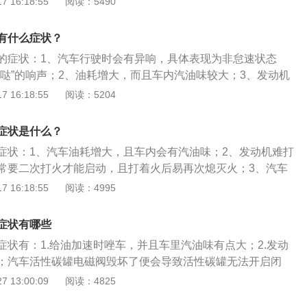
 16:18:55
阅读：5490
放到进气管路，进入发动机燃烧。检测碳罐电磁阀的好坏的方
盖时有气体喷出，则证明电磁阀损坏；2、碳罐大气口出现汽油
有什么症状？
明电磁阀损坏；3、加油无力、顿挫、怠速不稳、忽高忽低，
的症状：1、汽车行驶时会有异响，具体表现为非怠速状态
；4、熄火无法启动，行驶有异响，则证明电磁阀损坏。
哒哒”的响声；2、油耗增大，而且车内汽油味较大；3、发动机
火，经常要二次打火，且打着火后容易再次熄灭；4、发动机
 16:18:55
阅读：5204
且汽车加速无力。碳罐电磁阀是一个安装在汽车或摩托车上用
排放造成空气污染并同时增加燃油效率的装置。判断碳罐电磁
症状是什么？
：拔下活性碳罐电磁阀上的软管后，等待电磁阀工作的时候，
症状：1、汽车油耗增大，且车内会有汽油味；2、发动机难打
一部分，如果能感觉到电磁阀一直在吸气或者不吸气没反应，
常要二次打火才能启动，且打着火后易再次熄灭火；3、汽车
具体表现为非怠速状态下，有时可以听见哒哒的响声。判断碳
 16:18:55
阅读：4995
的方法：因为活性碳罐电磁阀是间歇性工作，正常情况下，碳
是间隙吸气的，当拔下活性碳罐电磁阀上的软管后，等待电磁
症状有哪些
手堵住电磁阀的一部分，如果能感觉到电磁阀一直在吸气或者
症状有：1.给油加速时唑车，并且车里汽油味有点大；2.发动
明碳罐电磁阀损坏。
；汽车活性碳罐电磁阀毁坏了便会导致活性碳罐无法开启闭
油损耗加重，在非怠速工况隔三差五会听见“哒哒”的响声。给
 13:00:09
阅读：4825
且车里汽油味有点大：这时必须分外注意碳罐系统的管道是不