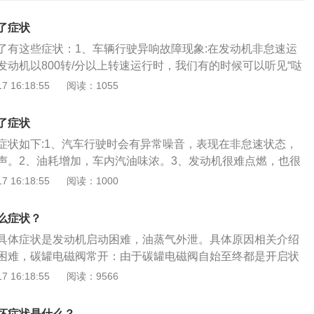
了症状
了有这些症状：1、车辆行驶异响故障现象:在发动机非怠速运
发动机以800转/分以上转速运行时，我们有的时候可以听见“哒
这种情况，我们要做的第一件事情就是找到碳罐电磁阀的位置，
 16:18:55
阅读：1055
”响声是不是它发出来的，如果是它发出来的那就不要管它，因
工作的时候会产生断续的开关动作，从而发出这样的“哒
了症状
常现象。2、踩油门唑车，且车内汽油味较大故障现象:踩油门加
症状如下:1、汽车行驶时会有异常噪音，表现在非怠速状态，
内汽油味比较大。此时需要格外注意碳罐系统的管路是否破
声。2、油耗增加，车内汽油味浓。3、发动机很难点燃，也很
，汽油蒸汽会沿着破损裂口直接排入大气中，造成车内汽油味
要点燃两次，点燃后很容易再次熄灭。4、发动机怠速忽高忽
 16:18:55
阅读：1000
时管路漏油，将造成进入发动机进气道的是空气而不是燃油蒸
。还会影响汽车发动机的正常运作。发动机启动困难（碳罐电
机的混合气体过稀，从而导致不定时的唑车现象。3、发动机
碳罐电磁阀自始至终都是开启状态，所以进气管内的空气也便
且加速无力故障现象:发动机启动后，怠速转速有规律的忽高忽
么症状？
而当发动机启动的时候，过浓的可燃混合气体便会造成发动机
无力，这个时候要注意是否由于碳罐的空气入口及过滤网堵塞
具体症状是发动机启动困难，油蒸气外泄。具体原因相关介绍
熄火。油蒸气外泄（碳罐电磁阀常关）：由于碳罐电磁阀自始
外界空气不易进入碳罐，罐罐内缺少新鲜空气。怠速时，在进
困难，碳罐电磁阀常开：由于碳罐电磁阀自始至终都是开启状
，碳罐吸附储存的油蒸气便无法排出，从而导致油箱内压力增
，吸附在活性炭罐内的汽油蒸汽被吸入进气歧管，使得氧传感
的空气也便会充满着油蒸气，而当发动机启动的时候，过浓的
 16:18:55
阅读：9566
汽从油箱盖泄压阀处外泄。因为碳罐电磁阀工作方式为间歇
过浓，于是发动机控制单元减少喷油量，此时混合气体的浓度
造成发动机的启动困难，甚至熄火。油蒸气外泄，碳罐电磁阀
磁阀上的软管后，会感觉到吸力，如果电磁阀在不间断吸气或
怠速过低;随后，由于喷油量的减小，氧传感器在下一个循环又
磁阀自始至终都是关闭状态，碳罐吸附储存的油蒸气便无法排
说明电磁阀损坏了。正常碳罐电磁阀工作应该是有频率的吸
坏症状是什么？