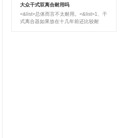
室，最后形成废气排出，就可以让三元
无法制作，需要将车辆送到修理厂或4s
造成烧机油。<&list>3、机油粘度。使用
大众干式双离合耐用吗
催化器得到清洗，排气管堵塞的情况就
店；<&list>2.车辆半轴套管防尘罩破
机油粘度过小的话，同样会有烧机油现
<&list>总体而言不太耐用。<&list>1、干
能够得到解决。
裂，破裂后会出现漏油现象，使半轴磨
象，机油粘度过小具有很好的流动性，
式离合器如果放在十几年前还比较耐
损严重，磨损的半轴容易损坏，产生异
容易窜入到气缸内，参与燃烧。<&list>
用，但是由于现在的汽车发动机动力输
响；<&list>3.稳定器的转向胶套和球头
4、机油量。机油量过多，机油压力过
出越来越高，使得干式离合器散热不足
老化，一般是使用时间过长造成的。解
大，会将部分机油压入气缸内，也会出
的缺陷也逐渐暴露出来。<&list>2、由于
决方法是更换新的质量好的转向橡胶套
现烧机油。<&list>5、机油滤清器堵塞：
干式双离合的工作环境暴露在空气中，
和球头。
会导致进气不畅，使进气压力下降，形
而离合器的散热也是通离合器罩上面的
成负压，使机油在负压的情况下吸入燃
几个小孔来进行散热。但是在行驶过程
烧室引起烧机油。<&list>6、正时齿轮或
中变速箱需要换挡，就不得不使得离合
链条磨损：正时齿轮或链条的磨损会引
器频繁工作。<&list>3、长时间的低速行
起气阀和曲轴的正时不同步。由于轮齿
驶以及过于频繁的启停，导致离合器的
或链条磨损产生的过量侧隙，使得发动
温度不断升高，而低速行驶时空气流动
机的调节无法实现：前一圈的正时和下
效率不高，无法将离合器中的热量有效
一圈可能就不一样。当气阀和活塞的运
的带走，导致离合器内部的温度不断升
动不同步时，会造成过大的机油消耗。
高，加速离合器的磨损。
解决方法：更换正时齿轮或链条。<&list
>7、内垫圈、进风口破裂：新的发动机
设计中，经常采用各种由金属和其他材