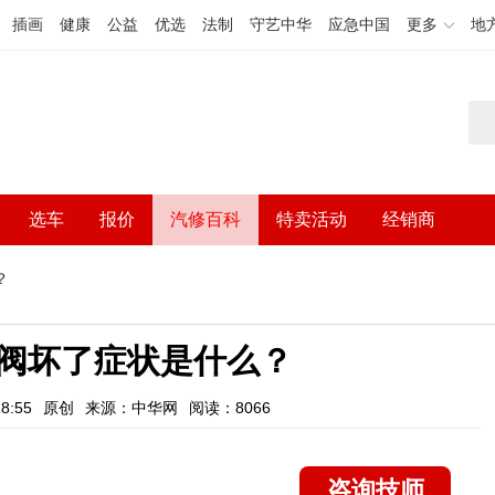
插画
健康
公益
优选
法制
守艺中华
应急中国
更多
地
选车
报价
汽修百科
特卖活动
经销商
？
阀坏了症状是什么？
8:55
原创
来源：中华网
阅读：8066
咨询技师