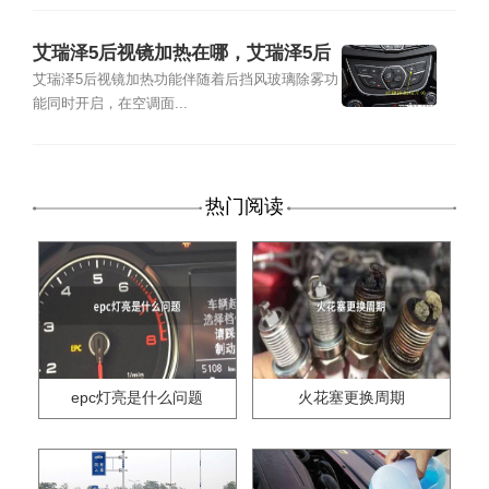
艾瑞泽5后视镜加热在哪，艾瑞泽5后
视镜加热怎么用
艾瑞泽5后视镜加热功能伴随着后挡风玻璃除雾功
能同时开启，在空调面...
热门阅读
epc灯亮是什么问题
火花塞更换周期