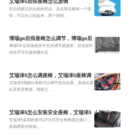
艾瑞泽5后排座椅怎么放倒
在后挡座位的头枕的旁边，左右两边都有一个按
钮，可以向上拉起来，两个按钮...
博瑞ge后排座椅怎么调节，博瑞ge后
排座椅怎么放倒
博瑞GE后排座椅并不支持调节或放倒，但后排中
央扶手可以放倒通向后...
艾瑞泽5怎么调座椅，艾瑞泽5座椅调
节开关图解
艾瑞泽5驾驶位座椅可以调节前后位置，高低位置
以及靠背角度。驾驶之...
艾瑞泽5怎么安装安全座椅，艾瑞泽5
安全座椅是哪种接口
艾瑞泽5采用的是ISOFIX式安全座椅固定接口，
其由两部分组成。...