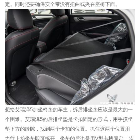
定。同时还要确保安全带没有扭曲或夹在座椅下面。
想给艾瑞泽5加坐椅垫的车主，拆后排坐垫应该是最大的一
个困难。艾瑞泽5的后排坐垫是卡扣固定的形式，用手摸坐
垫下方的缝隙，找到两个卡扣的位置。抓住这两个位置用
力往上抬坐垫即可拆开。坐垫的后边是用V型卡槽固定，装