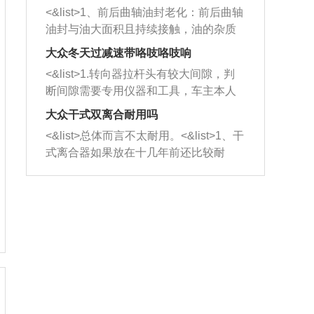
平底锅两耳，然后往左打半圈、一圈、
西取出来。但如果是因为积碳过多引起
<&list>1、前后曲轴油封老化：前后曲轴
一圈半的练习，往右同样也要打相同的
的堵塞，就需要将三元催化器泡在草酸
油封与油大面积且持续接触，油的杂质
圈数。 <&list>3、最后强调要反复练
中进行清洗。 <&list>3、也可以利用清
和发动机内持续温度变化使其密封效果
习，这样就可以形成肌肉记忆，在真实
大众冬天过减速带咯吱咯吱响
洗剂对堵塞的情况得到解决，将清洗剂
逐渐减弱，导致渗油或漏油。<&list>2、
驾驶车辆时，不需要记忆也能打好方
放在燃油箱中，与燃油混合后，车辆启
<&list>1.转向器拉杆头有较大间隙，判
活塞间隙过大：积碳会使活塞环与缸体
向。
动时，就可以和汽油一起进入到燃烧
断间隙需要专用仪器和工具，车主本人
的间隙扩大，导致机油流入燃烧室中，
室，最后形成废气排出，就可以让三元
无法制作，需要将车辆送到修理厂或4s
造成烧机油。<&list>3、机油粘度。使用
大众干式双离合耐用吗
催化器得到清洗，排气管堵塞的情况就
店；<&list>2.车辆半轴套管防尘罩破
机油粘度过小的话，同样会有烧机油现
<&list>总体而言不太耐用。<&list>1、干
能够得到解决。
裂，破裂后会出现漏油现象，使半轴磨
象，机油粘度过小具有很好的流动性，
式离合器如果放在十几年前还比较耐
损严重，磨损的半轴容易损坏，产生异
容易窜入到气缸内，参与燃烧。<&list>
用，但是由于现在的汽车发动机动力输
响；<&list>3.稳定器的转向胶套和球头
4、机油量。机油量过多，机油压力过
出越来越高，使得干式离合器散热不足
老化，一般是使用时间过长造成的。解
大，会将部分机油压入气缸内，也会出
的缺陷也逐渐暴露出来。<&list>2、由于
决方法是更换新的质量好的转向橡胶套
现烧机油。<&list>5、机油滤清器堵塞：
干式双离合的工作环境暴露在空气中，
和球头。
会导致进气不畅，使进气压力下降，形
而离合器的散热也是通离合器罩上面的
成负压，使机油在负压的情况下吸入燃
几个小孔来进行散热。但是在行驶过程
烧室引起烧机油。<&list>6、正时齿轮或
中变速箱需要换挡，就不得不使得离合
链条磨损：正时齿轮或链条的磨损会引
器频繁工作。<&list>3、长时间的低速行
起气阀和曲轴的正时不同步。由于轮齿
驶以及过于频繁的启停，导致离合器的