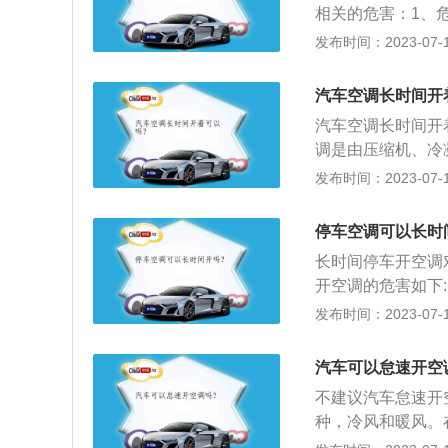
相关的危害：1、
体、车灯、点烟器
发布时间：2023-07-17
致蓄电池亏电甚至
态开空调，建议不
汽车空调长时间开
工”，发动机只需
汽车空调长时间开
燃烧不充分容易在
调是由压缩机、冷
调节车内温度、湿
发布时间：2023-07-17
在系统里不断循环
程、蒸发过程。当
停车空调可以长时
过压缩后变成高压
长时间停车开空调
空气进行热交换。
开空调的危害如下
负荷工作，时间一
发布时间：2023-07-17
耗。蓄电池在熄火
让汽车长时间处于
汽车可以怠速开空
自身内部机件运转
不建议汽车怠速开
内、节气门上产生
种，冷风和暖风。
伤害，但伤害较小
通过管道和吹风系