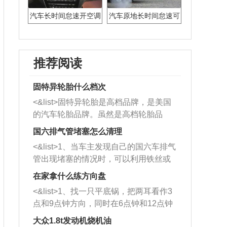
汽车长时间怠速开空调
汽车原地长时间怠速可
好吗
以吗
推荐阅读
固特异轮胎什么档次
<&list>固特异轮胎是高档品牌，是美国
的汽车轮胎品牌。虽然是高档轮胎品
牌，但是中高低端的轮胎都有生产，这
国六排气管堵塞怎么清理
也是为了更好的开拓市场。
<&list>1、当车主发现自己的国六车排气
管出现堵塞的情况时，可以利用铁丝或
者是细棍，直接将杂物给取出来，如果
在家拿什么练方向盘
堵塞情况比较严重，也可以采取应急措
<&list>1、找一只平底锅，把两耳看作3
施。 <&list>2、直接利用木棍将所有的
点和9点钟方向，同时在6点钟和12点钟
杂物推到排气管里面的位置处，然后将
方向做一个标记。 <&list>2、双手握住
三元催化器拆解开，就可以将堵塞的东
大众1.8t发动机烧机油