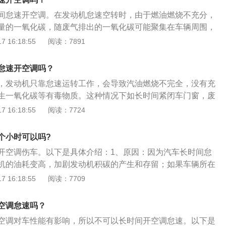
递给经过冷凝器的车外空气而液化，变成液体。液态制冷剂流
间怠速开空调。在发动机怠速空转时，由于燃油燃烧不充分，
度和压力降低，并进入蒸发器。在蒸发器内，低温低压的液态
量的一氧化碳，随废气排出的一氧化碳可能聚集在车辆周围，
发器的车内空气的热量而蒸发，变成气体。气体又被压缩机吸
入车内。加上开空调时车窗紧闭，空气不流通，时间一长，车
 16:18:55
阅读：7891
。
会越来越高，会危害人体健康。扩展相关资料如下：1、动力
的功率输出只占据发动机怠速能量的很小一部分，但怠速开空
怠速开空调吗？
带动着空调压缩机，同时也需要维持着转向/刹车助力泵的正常
，发动机只靠怠速运转工作，会导致汽油燃烧不完全，没有充
在停车时完全用不到，保持运转是浪费动力。2、怠速：怠速
生一氧化碳等有毒物质。这种情况下如长时间紧闭车门窗，废
连续运转而采用的最低燃油喷射策略，发动机处在一个几乎为
车厢内，积聚到一定程度便会使人一氧化碳中毒。汽车空调有
 16:18:55
阅读：7724
速运转只是为了满足气缸四个冲程连续动作不至于中断。
1、室内的滤网以及铜片内部产生灰尘：空调在常年累月的使
网以及铜片内部会挤压一定的灰尘，这样在积累到一定的量后
个小时可以吗?
味，随着空调开启，空调出风异味就会飘散到空气中。2、室
开空调伤车。以下是具体介绍：1、原因：因为汽车长时间怠
：由于空调在制冷热以后，很多情况下，室内机的内部会有潮
机的油耗变高，加剧发动机积碳的产生和存留；如果车辆所在
调后，没有干燥防霉功能的空调会立刻停机，这样内部的潮气
者在车库里，车内人员也会容易导致一氧化碳中毒。2、汽车
 16:18:55
阅读：7709
来就会产生霉菌，霉味也就自然而然的产生。
气调节装置简称汽车空调。用于把汽车车厢内的温度、湿度、
流动调整和控制在最佳状态，为乘员提供舒适的乘坐环境，减
空调怠速吗？
驶员创造良好的工作条件，对确保安全行车起到重要作用的通
空调对车性能有影响，所以不可以长时间开空调怠速。以下是
制冷装置、取暖装置和通风换气装置。