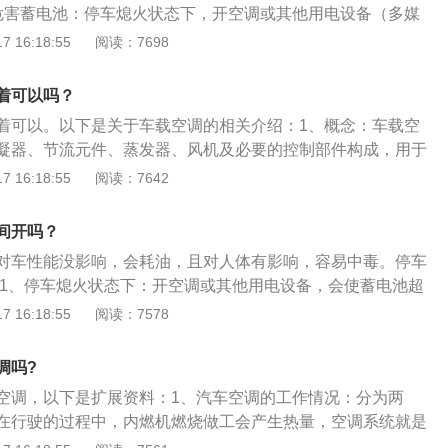
危害蓄电池：停车熄火状态下，开空调或其他用电设备（多媒
、手机充电等），会使蓄电池超负荷工作，时间一长很容易导
 16:18:55
阅读：7698
打不上火，还会对蓄电池造成损耗。2、积碳：如果使怠速状
要让汽车长时间处于怠速状态，怠速就是发动机“出力不出
着可以吗？
要克服自身内部机件运转时的摩擦阻力，不对外输出功率，燃油
着可以。以下是关于车载空调的相关介绍：1、概念：车载空
缸内、节气门上产生积碳。
凝器、节流元件、蒸发器、风机及必要的控制部件构成，用于
度，给乘员提供舒适环境的空调系统。2、工作过程：制冷剂
 16:18:55
阅读：7642
流动，每一循环包括四个过程:压缩过程、冷凝过程、节流过
压缩机工作时，吸入从蒸发器出来的低压低温气态制冷剂，经
间开吗？
高温的气态制冷剂，并排入冷凝器。在冷凝器，制冷剂与车外
对车性能没影响，会耗油，且对人体有影响，容易中毒。停车
:1、停车熄火状态下：开空调或其他用电设备，会使蓄电池超
长容易导致蓄电池亏电甚至打不上火，还会对蓄电池造成损
 16:18:55
阅读：7578
状态下就是“干耗”，得不偿失。2、怠速状态开空调：建议不要
怠速状态，“怠速"就是发动机"出力不出工”，发动机只需要克服
调吗?
时的摩擦阻力，不对外输出功率，燃油燃烧不充分容易在缸
空调，以下是扩展资料：1、汽车空调的工作情况：分为两
积碳。3、会形成积炭：虽然汽车长时间怠速会对车造成一些
在行驶的过程中，内燃机燃烧做工会产生热量，空调系统就是
。一般的怠速不会有什么问题，主要是会形成积炭，怠速一小
统将暖风吹进驾驶舱，来达到空调制热的效果，冬天开空调油