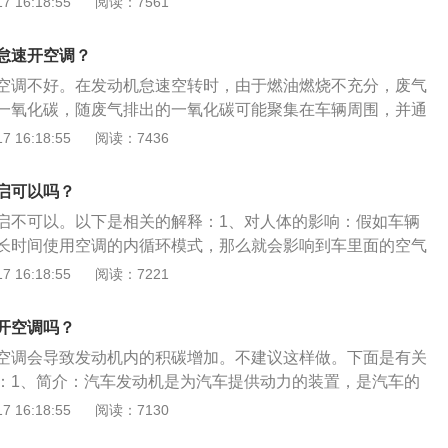
 16:18:55
阅读：7561
时。
。2、暖机：驾驶一段时间后再停，这时发动机温度较高，开
小幅度上升，不会上升太多。3、冷机：如果是冷车启动，打
怠速开空调？
很低，发动机需要高速运转才能快速提高发动机舱温度，吹出
空调不好。在发动机怠速空转时，由于燃油燃烧不充分，废气
高。
一氧化碳，随废气排出的一氧化碳可能聚集在车辆周围，并通
内。加上开空调时车窗紧闭，空气不流通，时间长，车内的一
 16:18:55
阅读：7436
越高，会危害人体健康。以下是空调保养介绍：1、全面检查
用空调时应先检查一下空调系统，如通过储液罐检查制冷液及
启可以吗？
、散热器是否有异物等。2、注意空调的清洗：应该做到的空
启不可以。以下是相关的解释：1、对人体的影响：假如车辆
换，否则空调产生霉味，另外冷凝器也要定时清洗，而且要将
长时间使用空调的内循环模式，那么就会影响到车里面的空气
才能彻底。
时候车里面的驾乘人员可能会有头晕恶心等症状。理所当然假
 16:18:55
阅读：7221
调，最好是实行一下内外循环的转换，维持车里面空气的清新
如空调溫度太低气温太高时冷暖骤变，体质差的人容易感冒。
开空调吗？
：虽然空调系统的动力源泉是发动机供给，但空调散热风扇的
空调会导致发动机内的积碳增加。不建议这样做。下面是有关
带动，而车辆处于怠速状态，给蓄电池充的电远远跟不上消耗
：1、简介：汽车发动机是为汽车提供动力的装置，是汽车的
有可能会引起蓄电池亏电，损坏蓄电池的使用寿命。并且长时
的动力性、经济性、稳定性和环保性。2、分类：按进气系统
 16:18:55
阅读：7130
，也可能会影响到油耗量、发动机积碳的添加。
自然吸气、涡轮增压、机械增压和双增压四个类型。3、保养