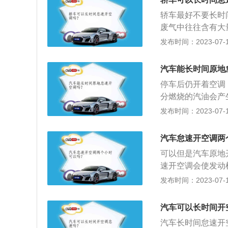
态制冷剂把热量传
轿车最好不要长时
经节流装置时，温
废气中往往含有大
制冷剂吸收经过蒸
并通过空调系统进
发布时间：2023-07-17
入进行下一轮循环
内的一氧化碳浓度
消耗：空调所消耗
汽车能长时间原地
调，发动机不仅要
停车后仍开着空调
工作，后两个功能
分燃烧的汽油会产
是发动机为了确保
气就会进入密闭的
发布时间：2023-07-17
零负载的状态，怠
异味的原因如下：
用以后，室内的滤
汽车怠速开空调两
就会产生一定的异
可以但是汽车原地
内机内部会有潮气
速开空调会使发动
气，所以当关闭空
的地方通风不好或
发布时间：2023-07-17
一直存在，长期下
空调简介：汽车空
空气清洁度及空气
汽车可以长时间开
少旅途疲劳；为驾
汽车长时间怠速开
风装置。一般包括