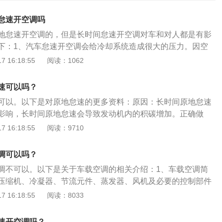
怠速开空调吗
地怠速开空调的，但是长时间怠速开空调对车和对人都是有影
下：1、汽车怠速开空调会给冷却系统造成很大的压力。因空
大，给车增加的负荷就很大，排量小点的车开了空调后动力立
 16:18:55
阅读：1062
动机负荷大，就要加浓混合气去产生更多的动力，车在原地不
却风扇去吹水箱进行散热，冷却系统要持续不停地大负荷工
速可以吗？
稍有问题，就会导致水温偏高，对发动机造成不良影响。2、
可以。以下是对原地怠速的更多资料：原因：长时间原地怠速
致积碳增多，更何况开了空调发动机负荷增加，燃烧不完全会
影响，长时间原地怠速会导致发动机内的积碳增加。正确做
和存留。3、长时间怠速开空调，会导致车内的空气变得污
可以挂档行驶一段时间，这样对汽车的发动机、变速器、电
 16:18:55
阅读：9710
的地方通风不太好，会影响车内人的身体健康。汽车空调使用
。正确的热车方式：低速行驶。在原地热车半分钟到1分钟之
4a，汽车空调需要定期添加制冷剂。如果长时间不添加制冷剂，
，就可以挂档上路，控制好转速不要超过2000转，温柔换挡稳
果会变差，制冷速度变慢。当汽车空调制热时，发动机内的高
调可以吗？
最正确的热车方法。节能、环保、积碳少。
水箱，鼓风机吹出的空气也会经过暖水箱，这样汽车空调的出
调不可以。以下是关于车载空调的相关介绍：1、车载空调简
。汽车的空调系统需要定期清洗消毒。如果长时间不清理，会
压缩机、冷凝器、节流元件、蒸发器、风机及必要的控制部件
量细菌。
内温度、湿度，给驾驶员提供舒适环境的空调系统。2、工作
 16:18:55
阅读：8033
作时，压缩机吸入从蒸发器出来的低温低压的气态制冷剂，经
度和压力升高，并被送入冷凝器。在冷凝器内，高温高压的气
速开空调吗？