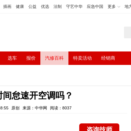
插画
健康
公益
优选
法制
守艺中华
应急中国
更多
地
选车
报价
汽修百科
特卖活动
经销商
时间怠速开空调吗？
8:55
原创
来源：中华网
阅读：8037
咨询技师