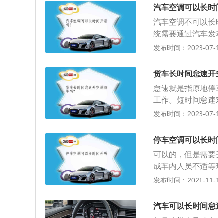
维修：汽车发动机
汽车空调可以长时
地区时，也要对发
汽车空调不可以长
统需要通过汽车发
使汽车在驾驶时有
发布时间：2023-07-17
假如汽车在驾驶过
量下降，使车内人
货车长时间怠速开
如汽车长时间开空
怠速就是指原地停
工作。短时间怠速
是很伤车。但怠速
发布时间：2023-07-17
度小，进气歧管内
在进气歧管内部，
停车空调可以长时
是涡轮增压车型，
可以的，但是需要
油一般会在跑高速
成车内人员不适等
浓一些，所以长时
汽车的空调系统是
发布时间：2021-11-10
停也是，比如“一
车厢内温度控制在
处于一会加浓，一
空调滤芯，可以过
汽车可以长时间怠
障车内人员的舒适