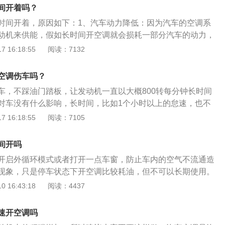
需要定期做保养。在驾驶经过一些特别潮湿或者粉尘特别大的
间开着吗？
动机的相关部件做一些检查保养。
时间开着，原因如下：1、汽车动力降低：因为汽车的空调系
动机来供能，假如长时间开空调就会损耗一部分汽车的动力，
加速乏力或汽车不正常发抖震动的症状。2、一氧化碳中毒：
 16:18:55
阅读：7132
程中长时间使用空调的内循环模式，就会使车里面空气的含氧
员有头晕、恶心等症状，严重的还可以使人一氧化碳中毒。假
空调伤车吗？
调，最好使用外循环模式，使空气维持新鲜。
车，不踩油门踏板，让发动机一直以大概800转每分钟长时间
对车没有什么影响，长时间，比如1个小时以上的怠速，也不
也有以下危害：1、怠速容易烧机油：怠速的时候，节气门开
 16:18:55
阅读：7105
部真空度高，容易把机油蒸汽吸入到进气歧管内部，有些沉积
形成类似积碳的物质，或者叫结焦。长时间低速或怠速，特别
间开吗
会发现节气门后面的进气歧管里面会有一滩机油，不过这些机
开启外循环模式或者打开一点车窗，防止车内的空气不流通造
后会消失。2、怠速容易积碳：怠速的时候，一般混合气会偏
现象，只是停车状态下开空调比较耗油，但不可以长期使用。
间怠速混合气偏浓，容易使发动机积碳，还有低速行驶走走停
对汽车内部空气进行制冷制热换气和空气净化作用的装置，使
 16:43:18
阅读：4437
脚油门一脚刹车”，一脚油门刚提上速，然后又要刹车，发动机
舒适的水平内，同时还可以排除空气中的湿气，汽车空调配有
会减少喷油量的情况，也容易使发动机积碳。
滤空气，将温度保持在一定范围内，保持舒适的乘坐环境，保
速开空调吗
感。汽车的空调对于汽车而来，是一个标配配件，所有汽车都