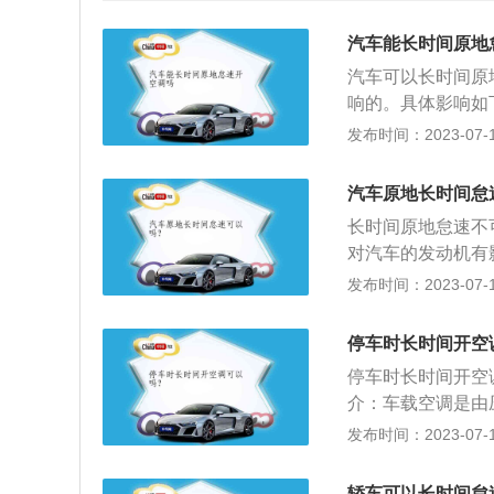
汽车能长时间原地
汽车可以长时间原
响的。具体影响如
调压缩机的功率较
发布时间：2023-07-17
马下降了很多。发
动，热量只能靠冷
汽车原地长时间怠
作。如果冷却系统
长时间原地怠速不
长时间怠速也会导
对汽车的发动机有
更加剧积碳的产生
法：发动机发动后
发布时间：2023-07-17
浊，如果车辆所在
瓶、轮胎都有好处
的制冷剂是r13
后，转速稳定下来
汽车空调的制冷效
停车时长时间开空
加油，这是最标准
温冷却液会流经暖
停车时长时间开空
风口就能吹出暖风
介：车载空调是由
在空调系统滋生大
构成，用于调节车
发布时间：2023-07-17
原理：当压缩机工
压缩，制冷剂的温
轿车可以长时间怠