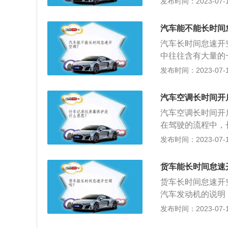
发布时间：2023-07-17
时也就是积炭一小
耗并不会明显增加
空调吹暖风转速会
汽车能不能长时间
开空调，这时水温
汽车长时间怠速开
暖风，这时转速较
中往往含有大量的
过空调系统进入车
发布时间：2023-07-17
氧化碳浓度会越来
空调：夏季首次使
汽车空调长时间开
空调滤芯是否过脏
汽车空调长时间开
调滤清器要定期更
在驾驶的流程中，
水箱拆下来，清洗
含氧量降低，这个
发布时间：2023-07-17
如车辆长时间开空
度。除此之外，假
货车能长时间怠速
2、对车辆的影响
货车长时间怠速开
工作动力是蓄电池
汽车发动机的说明
的电量，长此以往
心脏，决定着汽车
发布时间：2023-07-17
间停车怠速开空调
的工作方式可分为