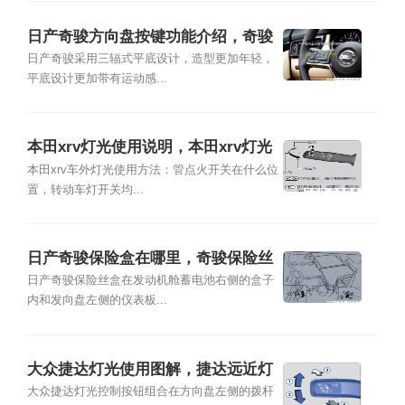
日产奇骏方向盘按键功能介绍，奇骏
方向盘按键图解
日产奇骏采用三辐式平底设计，造型更加年轻，
平底设计更加带有运动感...
本田xrv灯光使用说明，本田xrv灯光
使用图解
本田xrv车外灯光使用方法：管点火开关在什么位
置，转动车灯开关均...
日产奇骏保险盒在哪里，奇骏保险丝
盒图解
日产奇骏保险丝盒在发动机舱蓄电池右侧的盒子
内和发向盘左侧的仪表板...
大众捷达灯光使用图解，捷达远近灯
光图解
大众捷达灯光控制按钮组合在方向盘左侧的拨杆