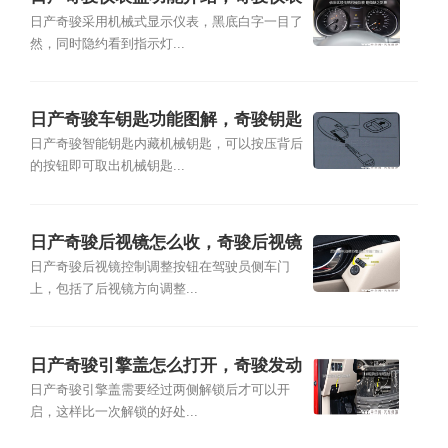
盘故障灯图解
日产奇骏采用机械式显示仪表，黑底白字一目了
然，同时隐约看到指示灯...
日产奇骏车钥匙功能图解，奇骏钥匙
隐藏功能
日产奇骏智能钥匙内藏机械钥匙，可以按压背后
的按钮即可取出机械钥匙...
日产奇骏后视镜怎么收，奇骏后视镜
自动折叠图解
日产奇骏后视镜控制调整按钮在驾驶员侧车门
上，包括了后视镜方向调整...
日产奇骏引擎盖怎么打开，奇骏发动
机舱图解
日产奇骏引擎盖需要经过两侧解锁后才可以开
启，这样比一次解锁的好处...