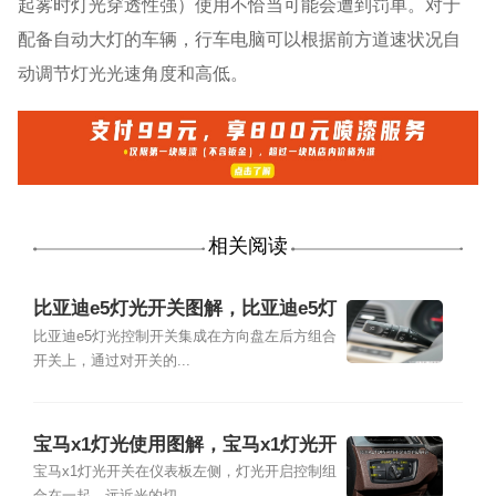
起雾时灯光穿透性强）使用不恰当可能会遭到罚单。对于
配备自动大灯的车辆，行车电脑可以根据前方道速状况自
动调节灯光光速角度和高低。
相关阅读
比亚迪e5灯光开关图解，比亚迪e5灯
光使用图解
比亚迪e5灯光控制开关集成在方向盘左后方组合
开关上，通过对开关的...
宝马x1灯光使用图解，宝马x1灯光开
关图解
宝马x1灯光开关在仪表板左侧，灯光开启控制组