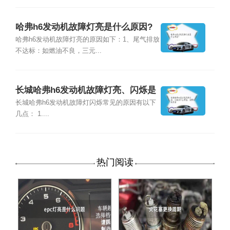
哈弗h6发动机故障灯亮是什么原因?
哈弗h6发动机故障灯亮的原因如下：1、尾气排放
不达标：如燃油不良，三元...
长城哈弗h6发动机故障灯亮、闪烁是
什么原因，报警灯亮原因
长城哈弗h6发动机故障灯闪烁常见的原因有以下
几点： 1....
热门阅读