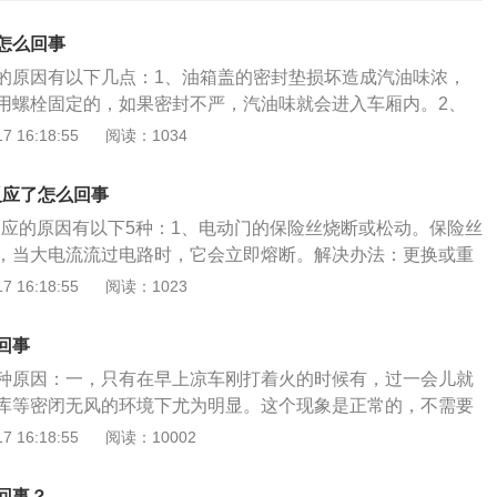
怎么回事
的原因有以下几点：1、油箱盖的密封垫损坏造成汽油味浓，
用螺栓固定的，如果密封不严，汽油味就会进入车厢内。2、
后，渗漏的汽油味会透过发动机和驾驶室的隔墙孔道进入车
 16:18:55
阅读：1034
小视，易引发火灾，应该立即停车检查。3、汽油炭罐下的空
出控制阀破损，都会造成汽油味进入车厢。4、车主应该经常
反应了怎么回事
满以至于溢出来的情况，这时很可能出现汽油进入碳罐的情
没反应的原因有以下5种：1、电动门的保险丝烧断或松动。保险丝
为收集汽油蒸气的装置，这时被浸入汽油就会从通风孔向外释
，当大电流流过电路时，它会立即熔断。解决办法：更换或重
汽，再加之空调调至外循环，汽油味自然就会进入车厢里了。
、车辆的车门被物品卡住。用车时要注意检查物品的放置以免
 16:18:55
阅读：1023
式也要调整好，路上遇到堵车或红灯停车的时候，外循环模式
解决办法：检查异物卡在哪里，清理干净解决问题。3、车辆
尾气排放的浓重的汽油味，很多车主都会遇到这种情况，6、
。比如说有高压线，导致汽车没有办法感应到遥控信号。解决
需要在车厢内完成，拆装时可能会有汽油的残留，进而影响车
回事
强行打开车辆车门，需要通过手动的方式打开或者及时驶离附
：1、检查油箱盖的密封垫，如老化或损坏，需要及时更换。
种原因：一，只有在早上凉车刚打着火的时候有，过一会儿就
连接器有虚连接现象。接触面有脏东西，阻碍了接触；或者是
管，及时到4S店或车辆修理厂维修。3、检查汽油炭罐下的空气
库等密闭无风的环境下尤为明显。这个现象是正常的，不需要
紧等。解决办法：重新连接线束连接器。5、控制开关出现故
及时进行维修。4、加油时不要加的太满，如发现汽油进入碳
，原因是因为燃烧不完全造成的。在凉车状态下，不是发动机
 16:18:55
阅读：10002
，内部传感器故障不能正常工作。解决办法：建议车主及时去
行清理。5、需要及时把空调模式调整成内循环模式就可以，
燃烧本身就是不完全的。而刚打着火，车辆为了尽快提升水
厂进行维修，非专业人士无法解决。
就会自动消失。6、及时清理残留的汽油，多开窗通风。
喷油嘴多喷油，混合气一直是处于加浓状态的。这样就会有更
回事？