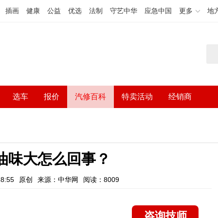
插画
健康
公益
优选
法制
守艺中华
应急中国
更多
地
选车
报价
汽修百科
特卖活动
经销商
汽油味大怎么回事？
8:55
原创
来源：中华网
阅读：8009
咨询技师