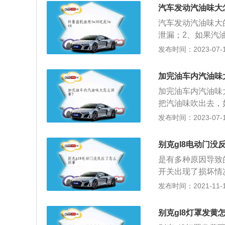
碳堵住了喷油嘴，
汽车发动汽油味大
到这种情况车主最
汽车发动汽油味大
泄漏；2、如果汽
正常工作；3、如
发布时间：2023-07-17
较容易挥发的液体
体，这些气体不能
加完油车内汽油味
来，那会导致油箱
加完油车内汽油味
把汽油味吹出去，
管路存在泄露的情
发布时间：2023-07-17
然。汽油在常温下
30摄氏度至205
别克gl8电动门没
热值约为每千克44
是有多种原因导致
开关出现了损坏情
的情况。电动门在
发布时间：2021-11-10
款中大型的MPV车
轮增压发动机，匹
别克gl8灯罩发黄
米，宽度是1878