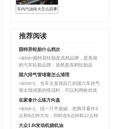
车内汽油味大怎么回事
推荐阅读
固特异轮胎什么档次
<&list>固特异轮胎是高档品牌，是美国
的汽车轮胎品牌。虽然是高档轮胎品
牌，但是中高低端的轮胎都有生产，这
国六排气管堵塞怎么清理
也是为了更好的开拓市场。
<&list>1、当车主发现自己的国六车排气
管出现堵塞的情况时，可以利用铁丝或
者是细棍，直接将杂物给取出来，如果
在家拿什么练方向盘
堵塞情况比较严重，也可以采取应急措
<&list>1、找一只平底锅，把两耳看作3
施。 <&list>2、直接利用木棍将所有的
点和9点钟方向，同时在6点钟和12点钟
杂物推到排气管里面的位置处，然后将
方向做一个标记。 <&list>2、双手握住
三元催化器拆解开，就可以将堵塞的东
大众1.8t发动机烧机油