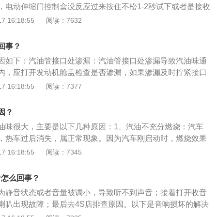
，电动伸缩门控制盒没反应过来按住不松1-2秒试下或者是接收
所以跳枪之后最多凑个整数，加油量在1升之内一般是没有问
器损坏，需要进行检查和维修。电动伸缩门按开关无反应原因
 16:18:55
阅读：7632
了。如果没有加满也有汽油味，可能是加油时有汽油滴落到了
：检查电源是否正常，没有电源，请接好220V单相电源。2、原
后进入车厢，过一会汽油味消失就正常了。
按遥控器，观察电路板上接收信号指示灯有没有亮，不亮需更
回事？
3、原因三：触按线路板上的开关停按钮，观察开关停信号灯
因如下：汽油管接口处渗漏：汽油管接口处渗漏导致汽油味通
则需要更换控制主板。4、原因四：按线路板上的按钮，指示
内，应打开发动机舱盖检查是否渗漏，如果渗漏及时拧紧接口
不转则需更换电机起动电容或者更换电机。5、原因五：按线
修。橡胶管老化：发动机舱内的橡胶管长久使用会出现老化，
 16:18:55
阅读：7377
示灯有亮起，电机空转，门体不动，是空档状态需要两台电机
易出现老化，汽油就有可能泄露至发动机舱内。不能恢复活
出现问题，长期加油过满，碳罐内活性炭饱和，来不及恢复活
因？
汽油燃烧不充分，燃油没有完全燃烧就排出去。有些时候车主
油味很大，主要是以下几种原因：1、汽油不充分燃烧：汽车
满，虽然加油口没有漏油，但是汽油却顺着管路进入了碳罐，
，热车过后消失，属正常现象。因为汽车刚启动时，燃烧效果
汽时就连汽油也一块释放出去。
，水温和排气管的温度较低，此时混合气较浓，所以有部分混
 16:18:55
阅读：7345
，由排气管排出，这时就会闻到较重的汽油味。2、橡胶管老
橡胶管长久使用会出现老化，车龄较久的车辆容易出现这个问
音怎么回事？
油就会泄露至发动机舱内。空调系统就会使汽油味进入车内。
为静音状态或者音量被调小，导致听不到声音；接着打开收音
化需及时更换。3、汽油管接口出现渗漏：汽油管的接口处出
喇叭出现故障；最后去4S店排查原因。以下是音响损坏的解决
味通过空调系统进入车内。如果发现车内出现汽油味，应该对
保期限:音箱其中一个喇叭或者多个喇叭损坏导致没声音。在未开