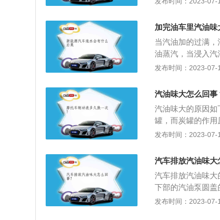
发布时间：2023-07-17
汽油管路的接口进
够8000公里或者
如果质保期已过，
加完油车里汽油味
定。
当汽油加的过满，
油蒸汽，当浸入汽
调处于外循环状态
发布时间：2023-07-17
汽车加油的注意事
免中午大太阳。（
汽油味大怎么回事
油。（4）如果要
汽油味大的原因如
区请加油箱的一半
罐，而炭罐的作用
发动机。（2)不许
向外过度散发汽油
发布时间：2023-07-17
车辆加油时不要回
炭罐橡胶管老化。
逐渐老化，老化即
汽车排放汽油味大
汽车排放汽油味大
下部的汽油泵圆盖
化；5、车内拆装
发布时间：2023-07-17
导致，可以具体检