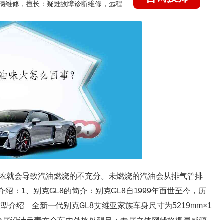
国家认证的汽车维修技师，15年德美日等各系车辆维修，擅长：疑难故障诊断维修，远程维修技术指导
浓就会导致汽油燃烧的不充分。未燃烧的汽油会从排气管排
绍：1、别克GL8的简介：别克GL8自1999年面世至今，历
型介绍：全新一代别克GL8艾维亚家族车身尺寸为5219mm×1