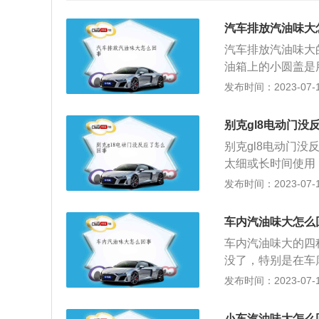
汽车排放汽油味大
汽车排放汽油味大
油箱上的小圆盖是
发动机汽油管破损
发布时间：2023-07-17
厢，这个情况不能
气管被堵塞或者排
别克gl8电动门没
会遇到加油加得太
别克gl8电动门
况，碳罐其实是作
太细或长时间使用
放出多余的汽油蒸
新连接保险丝。2
发布时间：2023-07-17
5、空调的循环模
跌落，堵住车门。
下会飘入其他车辆
附近出现信号干扰
汽油泵的更换拆装
车内汽油味大怎么
办法：此时不能够
内气味。解决方法
车内汽油味大的四
近环境。4、线束
2、检查发动机油
没了，特别是在车
两根线之间没有铰
管和排出控制阀，
做任何维修和检查
发布时间：2023-07-17
障。使用时间过久
罐的情况，及时进
的正常工作温度，
4s店或专业修理
短时间过后汽油味
温，电脑就会控制
小车汽油味大怎么