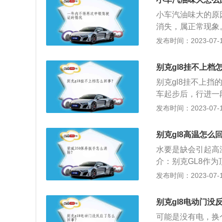
多没有被燃烧的汽
小车汽油味大的原
缝隙进入车厢。如
消失，属正常现象
加快速，就会闻到
气管的温度较低，
发布时间：2023-07-17
油箱盖密封不严，
排出，这时就会闻
点检查一下周围的
会出现老化，车龄
整体换掉，价格也
别克gl8挂不上档
动机舱内。空调系
口处，检查要仔细
别克gl8挂不上
汽油管接口出现渗
也不太大，不是十
车起步后，行进一
车内。如果发现车
三，汽油味一直有
坏：变速杆定位球
发布时间：2023-07-17
修。泄漏点可能是
准确控制挡位。球
的汽油泵都在后座
拨叉或拨头的拨槽
别克gl8高温怎么
管有无漏油。汽油
坏，会导致车有挂
了，汽油味会直接
水要是缺会引起高
修理厂对汽车档位
及连接发动机油轨
介：别克GL8作
脑进行重置，如若
有一种情况是车子
实现批量出口。2、
发布时间：2023-07-17
一个气缸不工作了
C会议等重大国际
燃。排气冲程时汽
其座上客。3、影
别克gl8电动门没
气中的。四，最后
可播放CD、VC
可能是没有电，换
之后还继续加了很
创造别克“移动影音