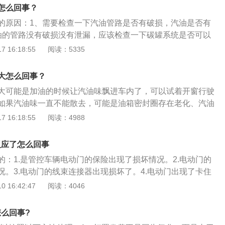
导致喷出的汽油不能很好的雾化，也会导致发动机汽油味，遇
怎么回事？
好是及时到维修厂检查维修。
的原因：1、需要检查一下汽油管路是否有破损，汽油是否有
油的管路没有破损没有泄漏，应该检查一下碳罐系统是否可以
果碳罐被损坏，就会导致汽车内有一股汽油味。汽油是一种比
 16:18:55
阅读：5335
，平时放在油箱内会有轻微的挥发现象。汽油挥发后会产生气
一直在油箱内，如果汽油挥发产生的气体一直在油箱内不排出
大怎么回事？
爆炸。
大可能是加油的时候让汽油味飘进车内了，可以试着开窗行驶
如果汽油味一直不能散去，可能是油箱密封圈存在老化、汽油
况或者活性炭罐损坏，建议车主尽快去修理厂检查，防患于未
 16:18:55
阅读：4988
为无色至淡黄色的易流动液体，很难溶解于水，易燃，馏程为
摄氏度，空气中含量为每立方米74至123克时遇火爆炸，汽油的
反应了怎么回事
000千焦。
的：1.是管控车辆电动门的保险出现了损坏情况。2.电动门的
况。3.电动门的线束连接器出现损坏了。4.电动门出现了卡住
使用的时候是非常方便的。上汽通用别克旗下的GL8车型是一
 16:42:47
阅读：4046
型，机动车辆目前在售的是2021款车型，车辆使用的是2.0T涡
配的是9挡手自一体变速箱，机动车辆的车身长度是5238毫
怎么回事?
毫米，高度是1776毫米，机动车辆的车身结构是一款5门7座的M