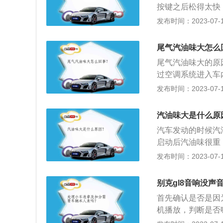
按键之后松得太快
至导致碳罐损坏。
向极至。
机的控制开的继电
发布时间：2023-07-17
题的，不能再多加
如下：1、原因一
加注口附近，蒸发
因二：打开机箱，
尾气汽油味大怎么
换遥控器或电池。
尾气汽油味大的原
电机有亮起，不亮
过空调系统进入车
灯有亮起，但电机
处或者去维修店维
发布时间：2023-07-17
路板上的按钮，指
车龄较久的车辆容
都合上离合。
性：汽油活性碳罐
汽油味大是什么原
性。燃烧不充分：
汽车发动的时候汽
加油时汽油加得过
启动后汽油味很重
结果碳罐在释放蒸
不好。冷车启动时
发布时间：2023-07-17
合气不能充分燃烧
化：发动机舱内的
别克gl8音响没声
题。一旦老化，汽
首先确认是否是因
因此一旦橡胶管老
机播放，判断是否
现渗漏，导致汽油
方法:1、未过质