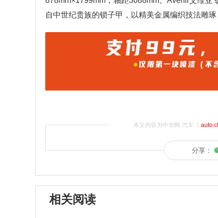
878mm×1799mm，轴距3088mm。Aven
自中世纪贵族的锁子甲，以精美金属编织技法雕琢
本文内容为中华网·汽车（
auto.
分享：
相关阅读