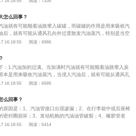
 16:18:55
阅读：7335
行检查。
未开够1年质保期限内可以开去4s店免费更换。2、质保期已过:
在4s店花钱换原厂一个喇叭，4S店员工大概半小时就可以搞
大怎么回事？
汽油就有可能顺着油路窜入碳罐，而碳罐的作用是用来吸收汽
油后，就有可能从通风孔向外过度散发汽油蒸汽，特别是当空
时，汽油味尤其严重。以下是关于汽车加油的相关介绍：1、
 16:18:55
阅读：6986
项：（1）尽量固定加油点。（2）早上或晚上加油比较好，避
3）尽量以多少公升的方式加油，而不是以多少钱的方式加
？
跑长途之前，新鲜的油越多，你在高速行驶时加速感越足5:跑市
下：1.汽油加的过满。当加满时汽油就有可能顺着油路窜入炭
或三分之二（视地点增减）。2、四条安全加油规则:（1)关闭
原本是用来吸收汽油蒸汽，当浸入汽油后，就有可能从通风孔
吸烟。（3)不要使用手机把手机留在车内或应关机。（4)在给
蒸汽，特别是当空调处于外循环状态时，汽油味尤其严重。2.
 16:18:55
阅读：6585
到车内。
负责连接炭罐与节气门之间的橡胶管会随着行驶里程的增加会
会造成汽油蒸汽泄露，从而总是在车里闻见汽油味。
怎么回事？
的原因是：1、汽油管接口出现渗漏；2、在行李箱中或后座椅
的密封圈损坏；3、发动机舱的汽油油管破裂；4、橡胶管老
过汽油泵；6、汽油加得过满；7、发动机油路系统有汽油泄漏
 16:18:55
阅读：5414
查一下发动机的燃油管路看看是否有泄漏，也可能是发动机积