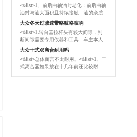
平底锅两耳，然后往左打半圈、一圈、
西取出来。但如果是因为积碳过多引起
<&list>1、前后曲轴油封老化：前后曲轴
一圈半的练习，往右同样也要打相同的
的堵塞，就需要将三元催化器泡在草酸
油封与油大面积且持续接触，油的杂质
圈数。 <&list>3、最后强调要反复练
中进行清洗。 <&list>3、也可以利用清
和发动机内持续温度变化使其密封效果
习，这样就可以形成肌肉记忆，在真实
大众冬天过减速带咯吱咯吱响
洗剂对堵塞的情况得到解决，将清洗剂
逐渐减弱，导致渗油或漏油。<&list>2、
驾驶车辆时，不需要记忆也能打好方
放在燃油箱中，与燃油混合后，车辆启
<&list>1.转向器拉杆头有较大间隙，判
活塞间隙过大：积碳会使活塞环与缸体
向。
动时，就可以和汽油一起进入到燃烧
断间隙需要专用仪器和工具，车主本人
的间隙扩大，导致机油流入燃烧室中，
室，最后形成废气排出，就可以让三元
无法制作，需要将车辆送到修理厂或4s
造成烧机油。<&list>3、机油粘度。使用
大众干式双离合耐用吗
催化器得到清洗，排气管堵塞的情况就
店；<&list>2.车辆半轴套管防尘罩破
机油粘度过小的话，同样会有烧机油现
<&list>总体而言不太耐用。<&list>1、干
能够得到解决。
裂，破裂后会出现漏油现象，使半轴磨
象，机油粘度过小具有很好的流动性，
式离合器如果放在十几年前还比较耐
损严重，磨损的半轴容易损坏，产生异
容易窜入到气缸内，参与燃烧。<&list>
用，但是由于现在的汽车发动机动力输
响；<&list>3.稳定器的转向胶套和球头
4、机油量。机油量过多，机油压力过
出越来越高，使得干式离合器散热不足
老化，一般是使用时间过长造成的。解
大，会将部分机油压入气缸内，也会出
的缺陷也逐渐暴露出来。<&list>2、由于
决方法是更换新的质量好的转向橡胶套
现烧机油。<&list>5、机油滤清器堵塞：
干式双离合的工作环境暴露在空气中，
和球头。
会导致进气不畅，使进气压力下降，形
而离合器的散热也是通离合器罩上面的
成负压，使机油在负压的情况下吸入燃
几个小孔来进行散热。但是在行驶过程
烧室引起烧机油。<&list>6、正时齿轮或
中变速箱需要换挡，就不得不使得离合
链条磨损：正时齿轮或链条的磨损会引
器频繁工作。<&list>3、长时间的低速行
起气阀和曲轴的正时不同步。由于轮齿
驶以及过于频繁的启停，导致离合器的