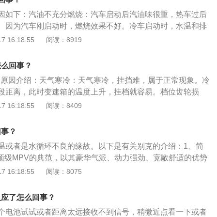
油排出车外，车厢又不是完全密封的，汽油蒸汽就会沿着车门
因如下：汽油不充分燃烧：汽车启动后汽油味很重，热车过后
果开着窗户或者空调并且在外循环状态，汽油蒸汽进入的会更
。因为汽车刚启动时，燃烧效果不好。冷车启动时，水温和排
汽油味了。二，汽油味时有时无，不分凉车热车。这有可能是
此时混合气较浓，所以有部分混合气不能充分燃烧，由排气管
 16:18:55
阅读：8919
或者是碳罐管路老化开裂，有汽油蒸汽泄露造成的。油箱盖重
到较重的汽油味。橡胶管老化：发动机舱内的橡胶管长久使用
密封圈，如果翘起来了可以维修一下，如果看不出异常，可以
较久的车辆容易出现这个问题。一旦老化，汽油就会泄露至发
不贵。碳罐管路重点要检查一下靠近碳罐的地方，以及一些接
怎么回事？
统就会使汽油味进入车内。因此一旦橡胶管老化需及时更换。
，因为有时开裂一点很不容看出来。这种时有时无的味道问题
挡的原因介绍：天气寒冷：天气寒冷，挂挡难，属于正常现象。冷
漏：汽油管的接口处出现渗漏，导致汽油味通过空调系统进入
分紧急需要维修，可以抽空或者保养的时候一并检查维修。
段距离，此时变速箱的温度上升，挂档就容易。档位齿轮损
内出现汽油味，应该对汽油管路的接口进行检查。
且味道比较大。这种情况是存在汽油泄露，需要立即检查维
头的定位零件失去功能，变速杆可绕自身轴线随意转动，无法
 16:18:55
阅读：8409
汽油泵的出油或回油管路，也可能是其他接口地方。大多数车
形工作面磨损：变速杆下端球形工作面磨损，变速杆不能控制
椅下方，首先拿掉后座椅，打开汽油泵盖子，观察汽油泵的油
，使挂挡和摘挡都不能实现。变速箱的故障：变速箱电脑损
回事？
泵和车厢只有一个密封不太好的盖子阻隔，如果汽油泵漏油
挡不走的问题。解决办法：开车前先进行一段时间的预热。去
进入车厢，味道会很大。如果这里不漏油，检查汽油滤芯处以
温或者是水循环不良的缘故。以下是有关别克的介绍：1、简
齿轮进行检测，及时更换有磨损的零件。可用电脑对变速箱电
的接头，凡是有接头的地方都需要检查一下。汽油味一直有还
为顶级MPV的典范，以其豪华气派、动力强劲、宽敞舒适的优势
手册中没提及如何重置，可去售后进行重置。
出了故障，比如发动机抖动严重，这也需要立即维修。如果有
意义：被东南亚媒体誉为“完美MPV”。更成为北京申奥、APE
 16:18:55
阅读：8075
，假设火花塞坏了，那么喷油嘴还是继续喷油，但无法被点
级外事活动的礼宾用车，比尔盖茨、马友友、帕瓦洛蒂都曾是
油就会被完全排出，也会有很大的汽油味，这个汽油味是在尾
响：8座剧院型、豪华剧院型两款在国内首开中高档车原厂配备
反应了怎么回事？
一种情况是刚加完油有汽油味。这可能是油加的太满了，跳枪
D、MP3的影音播出系统之先河，以别克独具的静音舱为基础，
个电池试试或者距离太远接收不到信号，稍微近点看一下或者
多，有可能会有汽油溢出，也可能会有大量汽油进入碳罐，甚
天地”的效果，把“陆上公务舱”所代表的顶级MPV的豪华体验推