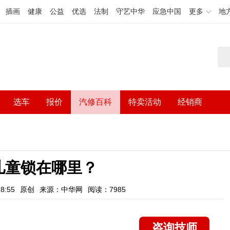
插画
健康
公益
优选
法制
守艺中华
应急中国
更多
地
选车
报价
汽修百科
特卖活动
经销商
儿童锁在哪里？
8:55
原创
来源：中华网
阅读：7985
咨询技师