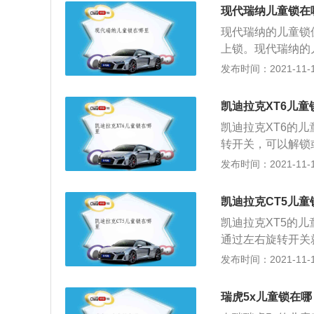
单箭头教程：开启
现代瑞纳儿童锁在
方向推到底，以松开
现代瑞纳的儿童锁
H，美国标准接口
上锁。现代瑞纳的
接口。ISOFIX
瑞纳运用了硬朗的
发布时间：2021-11-10
长宽高为4340×17
升发动机功率适合
凯迪拉克XT6儿童
使用之后可以保护
凯迪拉克XT6的
转开关，可以解锁
SOFIX接口。
发布时间：2021-11-10
后，即可开儿童锁
线式儿童锁开放教
凯迪拉克CT5儿童
的教程。开表法可
凯迪拉克XT5的
它往相反的方向推到底
通过左右旋转开关
口):1.LATC
置，每辆车都应当
发布时间：2021-11-10
的接口。ISOFI
是非常有必要的。
此时车门只能从车
瑞虎5x儿童锁在哪
误开车门而掉出车