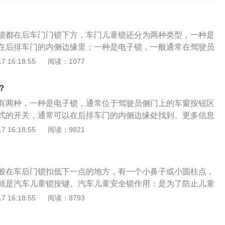
锁都在后车门门锁下方，车门儿童锁还分为两种类型，一种是
在后排车门的内侧边缘里；一种是电子锁，一般通常在驾驶员
式的开锁方式与电子开锁方式不同，机械式开关需要按下车门
 16:18:55
阅读：1077
，而电子开关的话，只要按下开关就可以解锁。儿童坐车时建
儿童座椅，可以更好的确保孩子的安全。汽车儿童锁又称车门
？
用是当后排坐上儿童后，可防止好动又不懂事的儿童在行车过
有两种，一种是电子锁，通常位于驾驶员侧门上的车窗按钮区
而避免危险，这样只能等停车后由大人在车外开门。为了防止
式的开关，通常可以在后排车门的内侧边缘处找到。更多信息
主可以在上车前为孩子好好检查一下是否关上了锁。
：当后排坐上儿童后，可防止好动又不懂事的儿童在行车过程
 16:18:55
阅读：9821
避免危险。这样只能等停车后由大人在车外开门。儿童锁的类
钮式和拨动式。旋钮式儿童安全锁需要使用钥匙插到相应的孔
关进行上锁及解锁操作；拨动式儿童安全锁上下拨打开开关即
般在车后门锁扣低下一点的地方，有一个小鼻子或小圆柱点，
的切换，使用起来更加方便。
就是汽车儿童锁按键。汽车儿童安全锁作用：是为了防止儿童
开车门造成对儿童的伤害而设置的一项功能。一般儿童锁都是
 16:18:55
阅读：8793
儿童锁功能打开时，车辆后门在里面是打不开，但在外面却能
能关闭时，在里面和外面都能打开车辆，这个功能在车辆高速
？