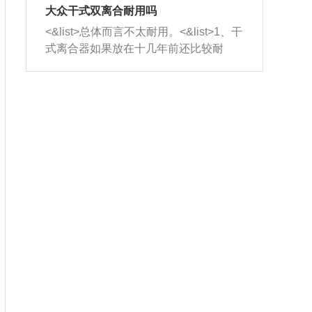
室，最后形成废气排出，就可以让三元
无法制作，需要将车辆送到修理厂或4s
造成烧机油。<&list>3、机油粘度。使用
大众干式双离合耐用吗
催化器得到清洗，排气管堵塞的情况就
店；<&list>2.车辆半轴套管防尘罩破
机油粘度过小的话，同样会有烧机油现
<&list>总体而言不太耐用。<&list>1、干
能够得到解决。
裂，破裂后会出现漏油现象，使半轴磨
象，机油粘度过小具有很好的流动性，
式离合器如果放在十几年前还比较耐
损严重，磨损的半轴容易损坏，产生异
容易窜入到气缸内，参与燃烧。<&list>
用，但是由于现在的汽车发动机动力输
响；<&list>3.稳定器的转向胶套和球头
4、机油量。机油量过多，机油压力过
出越来越高，使得干式离合器散热不足
老化，一般是使用时间过长造成的。解
大，会将部分机油压入气缸内，也会出
的缺陷也逐渐暴露出来。<&list>2、由于
决方法是更换新的质量好的转向橡胶套
现烧机油。<&list>5、机油滤清器堵塞：
干式双离合的工作环境暴露在空气中，
和球头。
会导致进气不畅，使进气压力下降，形
而离合器的散热也是通离合器罩上面的
成负压，使机油在负压的情况下吸入燃
几个小孔来进行散热。但是在行驶过程
烧室引起烧机油。<&list>6、正时齿轮或
中变速箱需要换挡，就不得不使得离合
链条磨损：正时齿轮或链条的磨损会引
器频繁工作。<&list>3、长时间的低速行
起气阀和曲轴的正时不同步。由于轮齿
驶以及过于频繁的启停，导致离合器的
或链条磨损产生的过量侧隙，使得发动
温度不断升高，而低速行驶时空气流动
机的调节无法实现：前一圈的正时和下
效率不高，无法将离合器中的热量有效
一圈可能就不一样。当气阀和活塞的运
的带走，导致离合器内部的温度不断升
动不同步时，会造成过大的机油消耗。
高，加速离合器的磨损。
解决方法：更换正时齿轮或链条。<&list
>7、内垫圈、进风口破裂：新的发动机
设计中，经常采用各种由金属和其他材