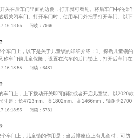
如果儿童意外打开车门，后果不堪设想，现在的汽车车一般都
全锁开关在后车门里面的边侧，打开就可看见。将后车门中的操作
安全锁两种形式：儿童安全锁的两种形式，常见的儿童安全锁
然后关闭车门。打开车门时，使用车门外把手打开车门。以下
一种是旋钮式，一种是拨动式)。由于旋钮式儿童安全锁需要使
相关知识：本田xrv儿童门锁用于车辆后车门，防止车辆行驶中
 16:18:55
阅读：7966
物体)插到相应的孔中才能转动旋钮开关进行上锁及解锁操作。
产生的危险。在此装置起作用时即使打开电控中控门锁，该装
儿童安全锁使用起来更加方便。
。如果想要打开后门只能在中控门锁开启的状态下，用车门外
？
。
2个车门上，以下是关于儿童锁的详细介绍：1、探岳儿童锁的
又称车门锁儿童保险，设置在汽车的后门锁上，打开后车门在
拔杆，拨向有儿童图标的一端，再关上车门，此时车门在车内
 16:18:55
阅读：6431
在车外打开。2、汽车儿童锁的作用：当汽车后排坐上儿童
止好动又不懂事的儿童在行车过程中把门打开，从而避免危险
？
孩子安全要及时将安全锁锁上：开车前锁了中控锁或者设置行
的车门上，上下拨动开关即可解除或者开启儿童锁。以2020款
表万无一失，因为中控锁可以通过车内的解锁开关解开，所以
是：长4723mm、宽1802mm、高1466mm，轴距为2700
要及时锁上儿童锁。
l，行李箱容积为455l。2020款威朗搭载了1.0t涡轮增压发动
 16:18:55
阅读：5731
25匹，最大功率为92千瓦，与其匹配的是6挡手自一体变速箱，
型是麦弗逊式独立悬架，后悬架类型是后扭杆梁和瓦特连杆非
？
2个车门上，儿童锁的作用是：当后排座位上有儿童时，可防