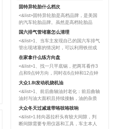
固特异轮胎什么档次
<&list>固特异轮胎是高档品牌，是美国
的汽车轮胎品牌。虽然是高档轮胎品
牌，但是中高低端的轮胎都有生产，这
国六排气管堵塞怎么清理
也是为了更好的开拓市场。
<&list>1、当车主发现自己的国六车排气
管出现堵塞的情况时，可以利用铁丝或
者是细棍，直接将杂物给取出来，如果
在家拿什么练方向盘
堵塞情况比较严重，也可以采取应急措
<&list>1、找一只平底锅，把两耳看作3
施。 <&list>2、直接利用木棍将所有的
点和9点钟方向，同时在6点钟和12点钟
杂物推到排气管里面的位置处，然后将
方向做一个标记。 <&list>2、双手握住
三元催化器拆解开，就可以将堵塞的东
大众1.8t发动机烧机油
平底锅两耳，然后往左打半圈、一圈、
西取出来。但如果是因为积碳过多引起
<&list>1、前后曲轴油封老化：前后曲轴
一圈半的练习，往右同样也要打相同的
的堵塞，就需要将三元催化器泡在草酸
油封与油大面积且持续接触，油的杂质
圈数。 <&list>3、最后强调要反复练
中进行清洗。 <&list>3、也可以利用清
和发动机内持续温度变化使其密封效果
习，这样就可以形成肌肉记忆，在真实
大众冬天过减速带咯吱咯吱响
洗剂对堵塞的情况得到解决，将清洗剂
逐渐减弱，导致渗油或漏油。<&list>2、
驾驶车辆时，不需要记忆也能打好方
放在燃油箱中，与燃油混合后，车辆启
<&list>1.转向器拉杆头有较大间隙，判
活塞间隙过大：积碳会使活塞环与缸体
向。
动时，就可以和汽油一起进入到燃烧
断间隙需要专用仪器和工具，车主本人
的间隙扩大，导致机油流入燃烧室中，