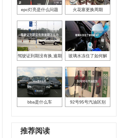
epc灯亮是什么问题
火花塞更换周期
驾驶证到期没有换,逾期
玻璃水冻住了如何解
怎么办??
决？
bba是什么车
92号95号汽油区别
推荐阅读