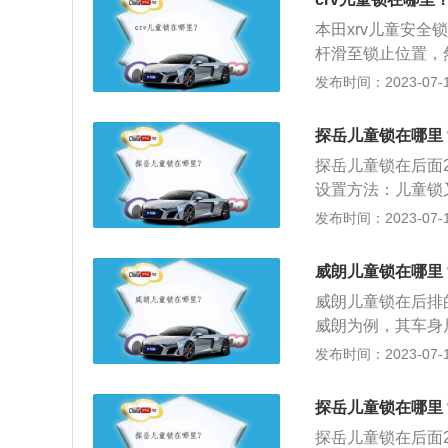
行驶时尤为必要，
本田xrv儿童安
有这个功能。儿童
杆滑至锁止位置，
开关有两种形式，
是关于儿童门锁的
发布时间：2023-07-17
用钥匙(或钥匙状
从车内打开车门而
对比起来，拨动式
置仍处于锁止状态
探岳儿童锁在哪里
侧的开关拉开车门
探岳儿童锁在后面
设置方法：儿童锁
门锁的下方有一小
发布时间：2023-07-17
就无法打开，只能
后，儿童锁可以防
威朗儿童锁在哪里
的发生。3、为了
威朗儿童锁在后排
驶自动上锁并不代
威朗为例，其车身尺寸
有孩子乘坐汽车时
mm，油箱容积为52
发布时间：2023-07-17
机，最大马力为1
其采用的前悬架类
探岳儿童锁在哪里
独立悬架。
探岳儿童锁在后面