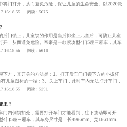
中将门打开，从而避免危险，保证儿童的生命安全。以2020款
型suv，车身尺寸是：长4589mm、宽1860mm、高1660m
 16:18:55
阅读：5675
mm。2020款探岳前悬架是麦弗逊式独立悬架，后悬架是多连杆
1.4t涡轮增压发动机，最大马力是150ps，最大扭矩是250n
？
0kw，与其匹配的是7挡双离合变速箱。
的后门锁上，儿童锁的作用是当后排坐上儿童后，可防止儿童
打开，从而避免危险。帝豪是一款紧凑型4门5座三厢车，其车
mm、宽1789mm、高1470mm，轴距为2650mm。帝豪搭载了
 16:18:55
阅读：5616
动机和5挡手动变速箱，最大功率是80千瓦，最大扭矩是142牛
前置前驱，前悬架使用了麦弗逊式独立悬架，后悬架使用了扭
。
锁下方，其开关的方法是：1、打开后车门门锁下方的小拔杆
向有儿童图标的一端；3、关上车门，此时车内无法打开车门，
儿童锁的作用是：当后排座位上有儿童时，可防止儿童在行车
 16:18:55
阅读：5291
从而避免危险。儿童锁分为两种形式，分别是旋钮式以及拨动
需要使用钥匙插到相应的孔中才能转动旋钮开关进行上锁及解
哪里？
儿童锁要复杂。
车门内侧锁扣处，需要打开车门才能看到，往下拨动即可开
4门5座三厢车，其车身尺寸是：长4986mm、宽1861mm、
距为2870mm。博瑞搭载了1.8t涡轮增压发动机和7挡双离合变速