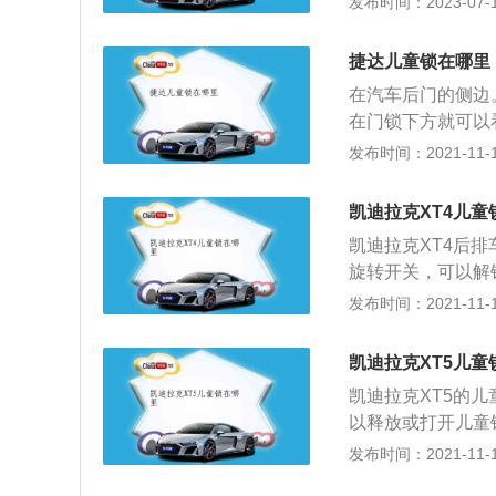
发布时间：2023-07-17
箱，最大功率是13
米，其驱动方式是
捷达儿童锁在哪里
连杆式独立悬架。
在汽车后门的侧边
在门锁下方就可以
就意味着儿童锁开
发布时间：2021-11-10
的话，从外面打开
作用就是，当后排
凯迪拉克XT4儿童
事故。如果平时发
凯迪拉克XT4后
触发了儿童锁的开
旋转开关，可以解锁
不要只锁儿童锁，
接口。把手型儿童
发布时间：2021-11-10
外也是比较危险的
是顺时针方向)转
惯，这样子一旦发
锁。拨杆式儿童锁
凯迪拉克XT5儿童
式：旋转杆(箭头
凯迪拉克XT5的
以释放或打开儿童锁
将机械钥匙插入儿
发布时间：2021-11-10
导打开杠杆式儿童锁