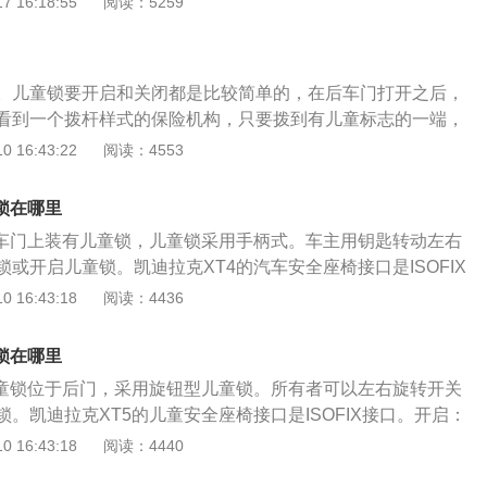
 16:18:55
阅读：5259
5千瓦，最大功率转速是每分钟5000转，最大扭矩使300牛
前置前驱，前悬架使用了双叉臂式独立悬架，后悬架使用了多
。儿童锁要开启和关闭都是比较简单的，在后车门打开之后，
看到一个拨杆样式的保险机构，只要拨到有儿童标志的一端，
启了，关闭车门后，车内人员是无法打开车门的。如果要关闭
 16:43:22
阅读：4553
车门后，将拨杆拨到没有儿童标志的一侧就可以了。儿童锁的
有儿童坐着的时候，不用担心在行驶过程中儿童自己开门引发
锁在哪里
现后车门在车内无法打开的话，很有可能就是后座乘客不小心
排车门上装有儿童锁，儿童锁采用手柄式。车主用钥匙转动左右
关，只要复位就可以了。对于单独载着儿童出门的情况，建议
或开启儿童锁。凯迪拉克XT4的汽车安全座椅接口是ISOFIX
最好连窗户锁也要锁上，因为儿童打开窗户，将头和手升出窗
锁开启：把机械钥匙插入孔中，然后根据插口所示的方向(通常
 16:43:18
阅读：4436
，最好是购买安全座椅，让小孩子从小养成坐安全座椅的习
动到固定状态。解锁：把钥匙向箭头相反方向撬开，可解除儿童
生事故，小孩子也不容易被装撞伤。
开启：比较直观，两个箭头方向直接指向开、关方向。打开方
锁在哪里
方向)至最近位置。解除锁定：箭头反向锁定。
儿童锁位于后门，采用旋钮型儿童锁。所有者可以左右旋转开关
。凯迪拉克XT5的儿童安全座椅接口是ISOFIX接口。开启：
童锁插槽，然后按箭头方向将其旋转至末端以打开儿童锁。教
 16:43:18
阅读：4440
]一些模型清楚地指示“打开”和“关闭”的方向，因此以下介绍了