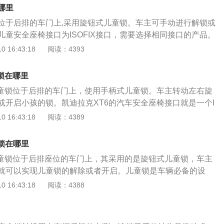
：将杆（沿箭头方向）移动到最远位置。发布：按箭头的相反
哪里
锁。凯迪拉克XT5安全座椅接口类型（ISOFIX接口）LATC
位于后排的车门上,采用旋钮式儿童锁。车主可手动进行解锁或
，在椅背和坐垫之间的缝隙中隐藏了2个接口，上部还有另一个
儿童安全座椅接口为ISOFIX接口，需要选择相同接口的产品。
，欧洲标准接口，一个座椅有2个接口，均位于座椅的下部。
线条营造出汽车的运动感和时尚感，当代年轻人的消费风格，
 16:43:18
阅读：4393
00×1460mm，汽车搭载1.4升和1.6升两款发动机，与其中1.4
城市驾驶，动力表现出色，极具视觉冲击力。汽车的儿童锁在
锁在哪里
后排座椅的儿童乘客，防止出现意外。
儿童锁位于后排的车门上，使用手柄式儿童锁。车主转动左右旋
或开启小孩的锁。凯迪拉克XT6的汽车安全座椅接口就是一个I
开机方法是将机器钥匙插入儿童锁插孔中，向箭头方向旋转至最
 16:43:18
阅读：4389
。解锁的方法是按相反的顺序，把钥匙向相反的方向扭开。拨
育：部分型号明确指示“开”与“关”的方向，因此介绍了下箭头下
锁在哪里
将表盘向箭头方向推进，然后向下推以锁定。拆开的方法是将
儿童锁位于后排座位的车门上，其采用的是旋钮式儿童锁，车主
，以便打开。KadiraXT6汽车安全座椅接口类型(ISOFIX接
就可以实现儿童锁的解除或者开启。儿童锁是车辆必备的设
H，美国标准接口，在座椅下方有2个空隙，其中一个空隙为座椅下方
配置。儿童锁一个非常好用的设计，这对于有儿童的家庭来说
 16:43:18
阅读：4388
X，欧洲标准接口，只有座椅间隙有两个接口，上面没有。
当后排有儿童落坐时，家长可以通过操作儿童锁将车门锁上，
外打开，从车内是无法打开的，这样可以有效的避免因为儿童
外的危险，可以很好的保护儿童。这对于驾驶者而言也是非常