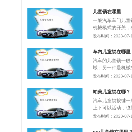
儿童锁在哪里
一般汽车车门儿童
机械模式的开关，
位置侧门旁。机械
发布时间：2023-07-17
按钮方可解开车门
议车主在后排放置
车内儿童锁在哪里
锁儿童保险，其作
汽车的儿童锁一般
程中把门打开，从
域；另一种是机械
这种事件发生，车
如下：儿童锁作用
发布时间：2023-07-17
中把门打开，从而
型：儿童锁分为旋
帕美儿童锁在哪？
中才能转动旋钮开
汽车儿童锁按键一
可完成开启和关闭
上下可以活动，也
在车辆上意外地打
发布时间：2023-07-17
在两个后门上，当
打开，当儿童锁功
crv儿童锁在哪里