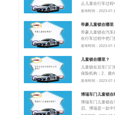
止儿童在行车过程
探岳为例，其是一款中
发布时间：2023-07-17
m，轴距为2731
式独立悬架，搭载了
帝豪儿童锁在哪里
m，最大功率是11
帝豪儿童锁在汽车
在行车过程中把门
身尺寸是：长4632
发布时间：2023-07-17
1.5L自然吸气发
米，其驱动方式是
儿童锁在哪里？
力梁式非独立悬架
儿童锁在后车门门
保险机构；2、拨
只能在车外打开。
发布时间：2023-07-17
过程中把门打开，
式，旋钮式儿童锁
博瑞车门儿童锁在
锁操作，比拨动式
博瑞车门儿童锁在
启。博瑞是一款中型
高1513mm，轴