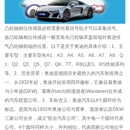
凸轮轴相位传感器必然需要对着信号轮才可以采集信号。
故凸轮轴相位传感器一般安装在凸轮轴罩盖前端对着进排
气凸轮轴前端的位置。以下是关于奥迪的具体介绍：1、主
要车型：主要车型有A1、A3、A4、A5、A6、A7、A8、Q
1、Q2、Q3、Q5、Q7、Q8、TT、R8以及S、RS性能系列
等。2、历史背景：奥迪是德国历史最悠久的汽车制造商之
一。从1932年起，奥迪开始采用四环徽标，它象征着奥迪
与小奇迹(DKW)、霍希(Horch)和漫游者(Wanderer)合并成
的汽车联盟公司。3、车标含义：奥迪汽车以4个圆环作为
标志。是因为在1932年奥迪公司与霍希、漫游者以及DKW
三家公司合并，成立“联合汽车公司”。其中每一个圆环代表
公司。4个圆环同样大小，并列相扣，代表四家公司地位平