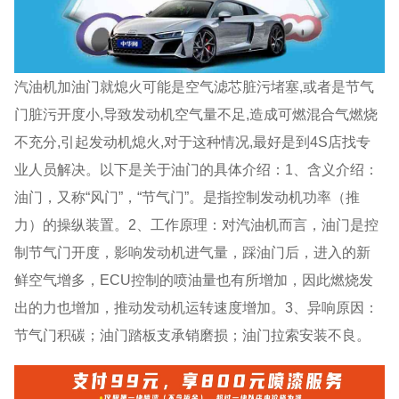
汽油机加油门就熄火可能是空气滤芯脏污堵塞,或者是节气
门脏污开度小,导致发动机空气量不足,造成可燃混合气燃烧
不充分,引起发动机熄火,对于这种情况,最好是到4S店找专
业人员解决。以下是关于油门的具体介绍：1、含义介绍：
油门，又称“风门”，“节气门”。是指控制发动机功率（推
力）的操纵装置。2、工作原理：对汽油机而言，油门是控
制节气门开度，影响发动机进气量，踩油门后，进入的新
鲜空气增多，ECU控制的喷油量也有所增加，因此燃烧发
出的力也增加，推动发动机运转速度增加。3、异响原因：
节气门积碳；油门踏板支承销磨损；油门拉索安装不良。