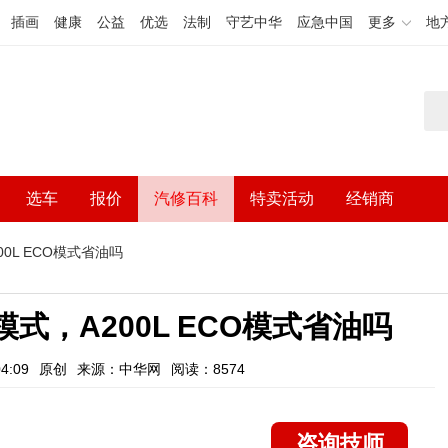
插画
健康
公益
优选
法制
守艺中华
应急中国
更多
地
选车
报价
汽修百科
特卖活动
经销商
0L ECO模式省油吗
模式，A200L ECO模式省油吗
4:09
原创
来源：中华网
阅读：8574
咨询技师