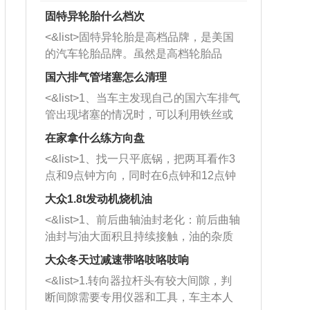
固特异轮胎什么档次
<&list>固特异轮胎是高档品牌，是美国
的汽车轮胎品牌。虽然是高档轮胎品
牌，但是中高低端的轮胎都有生产，这
国六排气管堵塞怎么清理
也是为了更好的开拓市场。
<&list>1、当车主发现自己的国六车排气
管出现堵塞的情况时，可以利用铁丝或
者是细棍，直接将杂物给取出来，如果
在家拿什么练方向盘
堵塞情况比较严重，也可以采取应急措
<&list>1、找一只平底锅，把两耳看作3
施。 <&list>2、直接利用木棍将所有的
点和9点钟方向，同时在6点钟和12点钟
杂物推到排气管里面的位置处，然后将
方向做一个标记。 <&list>2、双手握住
三元催化器拆解开，就可以将堵塞的东
大众1.8t发动机烧机油
平底锅两耳，然后往左打半圈、一圈、
西取出来。但如果是因为积碳过多引起
<&list>1、前后曲轴油封老化：前后曲轴
一圈半的练习，往右同样也要打相同的
的堵塞，就需要将三元催化器泡在草酸
油封与油大面积且持续接触，油的杂质
圈数。 <&list>3、最后强调要反复练
中进行清洗。 <&list>3、也可以利用清
和发动机内持续温度变化使其密封效果
习，这样就可以形成肌肉记忆，在真实
大众冬天过减速带咯吱咯吱响
洗剂对堵塞的情况得到解决，将清洗剂
逐渐减弱，导致渗油或漏油。<&list>2、
驾驶车辆时，不需要记忆也能打好方
放在燃油箱中，与燃油混合后，车辆启
<&list>1.转向器拉杆头有较大间隙，判
活塞间隙过大：积碳会使活塞环与缸体
向。
动时，就可以和汽油一起进入到燃烧
断间隙需要专用仪器和工具，车主本人
的间隙扩大，导致机油流入燃烧室中，