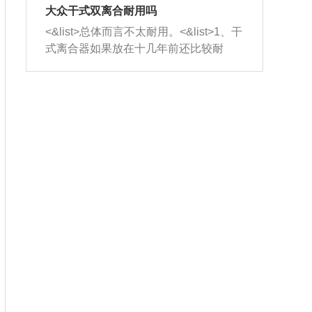
室，最后形成废气排出，就可以让三元
无法制作，需要将车辆送到修理厂或4s
造成烧机油。<&list>3、机油粘度。使用
大众干式双离合耐用吗
催化器得到清洗，排气管堵塞的情况就
店；<&list>2.车辆半轴套管防尘罩破
机油粘度过小的话，同样会有烧机油现
<&list>总体而言不太耐用。<&list>1、干
能够得到解决。
裂，破裂后会出现漏油现象，使半轴磨
象，机油粘度过小具有很好的流动性，
式离合器如果放在十几年前还比较耐
损严重，磨损的半轴容易损坏，产生异
容易窜入到气缸内，参与燃烧。<&list>
用，但是由于现在的汽车发动机动力输
响；<&list>3.稳定器的转向胶套和球头
4、机油量。机油量过多，机油压力过
出越来越高，使得干式离合器散热不足
老化，一般是使用时间过长造成的。解
大，会将部分机油压入气缸内，也会出
的缺陷也逐渐暴露出来。<&list>2、由于
决方法是更换新的质量好的转向橡胶套
现烧机油。<&list>5、机油滤清器堵塞：
干式双离合的工作环境暴露在空气中，
和球头。
会导致进气不畅，使进气压力下降，形
而离合器的散热也是通离合器罩上面的
成负压，使机油在负压的情况下吸入燃
几个小孔来进行散热。但是在行驶过程
烧室引起烧机油。<&list>6、正时齿轮或
中变速箱需要换挡，就不得不使得离合
链条磨损：正时齿轮或链条的磨损会引
器频繁工作。<&list>3、长时间的低速行
起气阀和曲轴的正时不同步。由于轮齿
驶以及过于频繁的启停，导致离合器的
或链条磨损产生的过量侧隙，使得发动
温度不断升高，而低速行驶时空气流动
机的调节无法实现：前一圈的正时和下
效率不高，无法将离合器中的热量有效
一圈可能就不一样。当气阀和活塞的运
的带走，导致离合器内部的温度不断升
动不同步时，会造成过大的机油消耗。
高，加速离合器的磨损。
解决方法：更换正时齿轮或链条。<&list
>7、内垫圈、进风口破裂：新的发动机
设计中，经常采用各种由金属和其他材