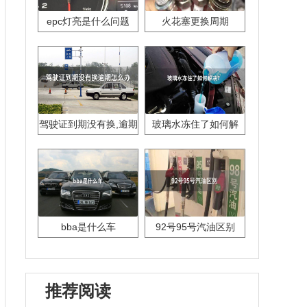
epc灯亮是什么问题
火花塞更换周期
驾驶证到期没有换,逾期
玻璃水冻住了如何解
怎么办??
决？
bba是什么车
92号95号汽油区别
推荐阅读