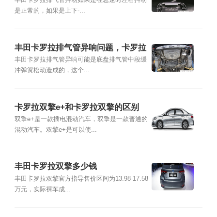
排气管抖动怎么回事
丰田卡罗拉排气管抖动如果是在怠速时左右抖动
是正常的，如果是上下-...
丰田卡罗拉排气管异响问题，卡罗拉
排气管有异响/声音变大
丰田卡罗拉排气管异响可能是底盘排气管中段缓
冲弹簧松动造成的，这个...
卡罗拉双擎e+和卡罗拉双擎的区别
双擎e+是一款插电混动汽车，双擎是一款普通的
混动汽车。双擎e+是可以使...
丰田卡罗拉双擎多少钱
丰田卡罗拉双擎官方指导售价区间为13.98-17.58
万元，实际裸车成...