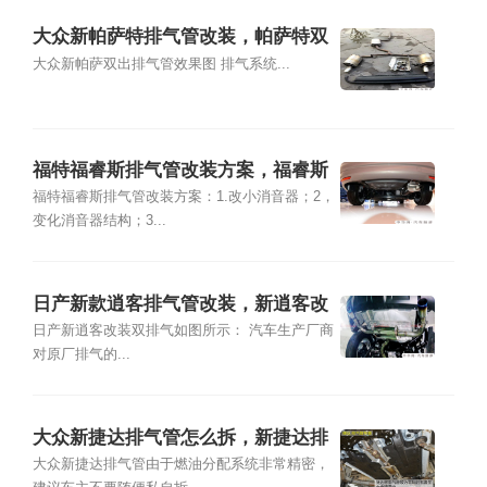
大众新帕萨特排气管改装，帕萨特双
出口排气管改装
大众新帕萨双出排气管效果图 排气系统...
福特福睿斯排气管改装方案，福睿斯
排气管改装案例
福特福睿斯排气管改装方案：1.改小消音器；2，
变化消音器结构；3...
日产新款逍客排气管改装，新逍客改
装双排气管
日产新逍客改装双排气如图所示： 汽车生产厂商
对原厂排气的...
大众新捷达排气管怎么拆，新捷达排
气管安装方法
大众新捷达排气管由于燃油分配系统非常精密，