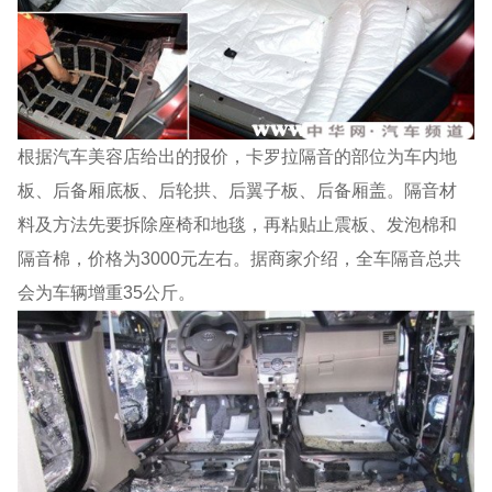
根据汽车美容店给出的报价，卡罗拉隔音的部位为车内地
板、后备厢底板、后轮拱、后翼子板、后备厢盖。隔音材
料及方法先要拆除座椅和地毯，再粘贴止震板、发泡棉和
隔音棉，价格为3000元左右。据商家介绍，全车隔音总共
会为车辆增重35公斤。