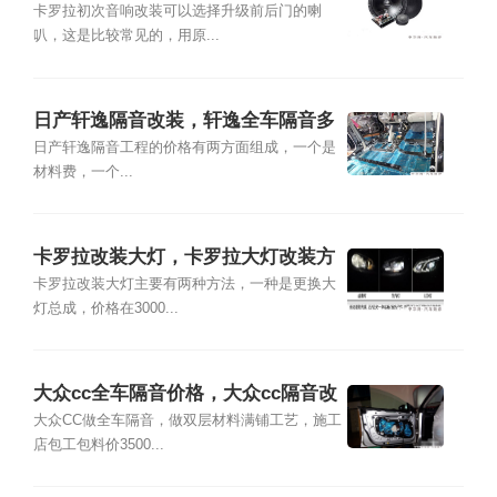
卡罗拉初次音响改装可以选择升级前后门的喇
叭，这是比较常见的，用原...
日产轩逸隔音改装，轩逸全车隔音多
少钱
日产轩逸隔音工程的价格有两方面组成，一个是
材料费，一个...
卡罗拉改装大灯，卡罗拉大灯改装方
法
卡罗拉改装大灯主要有两种方法，一种是更换大
灯总成，价格在3000...
大众cc全车隔音价格，大众cc隔音改
装方案
大众CC做全车隔音，做双层材料满铺工艺，施工
店包工包料价3500...