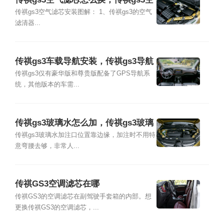
气滤芯安装图解
传祺gs3空气滤芯安装图解： 1、传祺gs3的空气
滤清器...
传祺gs3车载导航安装，传祺gs3导航
安装教程
传祺gs3仅有豪华版和尊贵版配备了GPS导航系
统，其他版本的车需...
传祺gs3玻璃水怎么加，传祺gs3玻璃
水加多少
传祺gs3玻璃水加注口位置靠边缘，加注时不用特
意弯腰去够，非常人...
传祺GS3空调滤芯在哪
传祺GS3的空调滤芯在副驾驶手套箱的内部。想
更换传祺GS3的空调滤芯，...