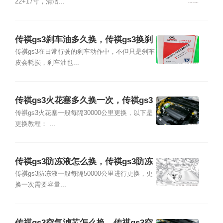
22+17寸，清洁...
传祺gs3刹车油多久换，传祺gs3换刹
车油多少钱
传祺gs3在日常行驶的刹车动作中，不但只是刹车
皮会耗损，刹车油也...
传祺gs3火花塞多久换一次，传祺gs3
更换火花塞教程
传祺gs3火花塞一般每隔30000公里更换，以下是
更换教程： ...
传祺gs3防冻液怎么换，传祺gs3防冻
液加几升
传祺gs3防冻液一般每隔50000公里进行更换，更
换一次需要容量...
传祺gs3空气滤芯怎么换，传祺gs3空