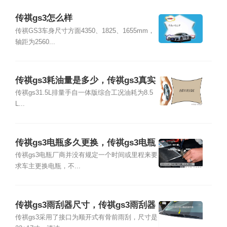
传祺gs3怎么样
传祺GS3车身尺寸方面4350、1825、1655mm，
轴距为2560...
传祺gs3耗油量是多少，传祺gs3真实
油耗多少
传祺gs31.5L排量手自一体版综合工况油耗为8.5
L...
传祺gs3电瓶多久更换，传祺gs3电瓶
更换教程
传祺gs3电瓶厂商并没有规定一个时间或里程来要
求车主更换电瓶，不...
传祺gs3雨刮器尺寸，传祺gs3雨刮器
接口类型
传祺gs3采用了接口为顺开式有骨前雨刮，尺寸是