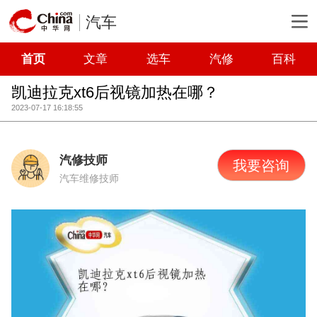
汽车
首页
文章
选车
汽修
百科
凯迪拉克xt6后视镜加热在哪？
2023-07-17 16:18:55
汽修技师
我要咨询
汽车维修技师