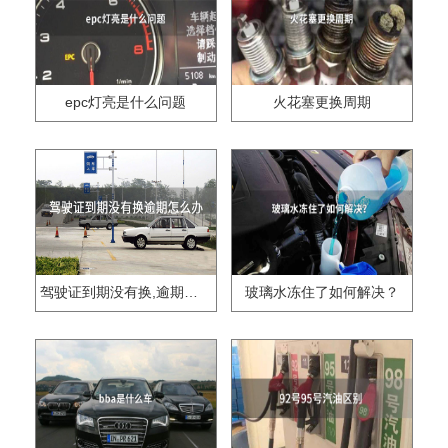
epc灯亮是什么问题
火花塞更换周期
驾驶证到期没有换,逾期怎么办??
玻璃水冻住了如何解决？