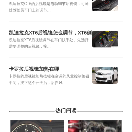
拉克ct6后视镜加热在哪里
凯迪拉克CT6的后视镜是电动调节后视镜，可通
过驾驶员车门上的调节...
凯迪拉克XT6后视镜怎么调节，XT6倒
车镜怎么加热
凯迪拉克XT6后视镜调节在车门扶手处。先选择
需要调整的后视镜，接...
卡罗拉后视镜加热在哪
卡罗拉的后视镜加热按钮在空调的风量控制旋钮
中间，按下这个开关后，后挡风...
热门阅读