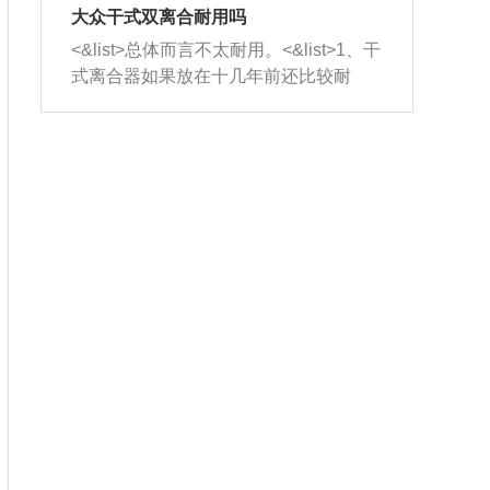
室，最后形成废气排出，就可以让三元
无法制作，需要将车辆送到修理厂或4s
造成烧机油。<&list>3、机油粘度。使用
大众干式双离合耐用吗
催化器得到清洗，排气管堵塞的情况就
店；<&list>2.车辆半轴套管防尘罩破
机油粘度过小的话，同样会有烧机油现
<&list>总体而言不太耐用。<&list>1、干
能够得到解决。
裂，破裂后会出现漏油现象，使半轴磨
象，机油粘度过小具有很好的流动性，
式离合器如果放在十几年前还比较耐
损严重，磨损的半轴容易损坏，产生异
容易窜入到气缸内，参与燃烧。<&list>
用，但是由于现在的汽车发动机动力输
响；<&list>3.稳定器的转向胶套和球头
4、机油量。机油量过多，机油压力过
出越来越高，使得干式离合器散热不足
老化，一般是使用时间过长造成的。解
大，会将部分机油压入气缸内，也会出
的缺陷也逐渐暴露出来。<&list>2、由于
决方法是更换新的质量好的转向橡胶套
现烧机油。<&list>5、机油滤清器堵塞：
干式双离合的工作环境暴露在空气中，
和球头。
会导致进气不畅，使进气压力下降，形
而离合器的散热也是通离合器罩上面的
成负压，使机油在负压的情况下吸入燃
几个小孔来进行散热。但是在行驶过程
烧室引起烧机油。<&list>6、正时齿轮或
中变速箱需要换挡，就不得不使得离合
链条磨损：正时齿轮或链条的磨损会引
器频繁工作。<&list>3、长时间的低速行
起气阀和曲轴的正时不同步。由于轮齿
驶以及过于频繁的启停，导致离合器的
或链条磨损产生的过量侧隙，使得发动
温度不断升高，而低速行驶时空气流动
机的调节无法实现：前一圈的正时和下
效率不高，无法将离合器中的热量有效
一圈可能就不一样。当气阀和活塞的运
的带走，导致离合器内部的温度不断升
动不同步时，会造成过大的机油消耗。
高，加速离合器的磨损。
解决方法：更换正时齿轮或链条。<&list
>7、内垫圈、进风口破裂：新的发动机
设计中，经常采用各种由金属和其他材