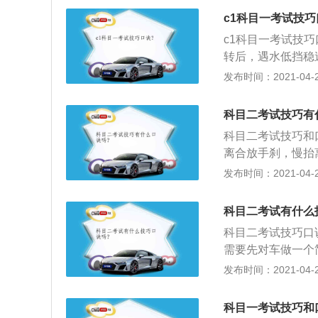
安全文明驾驶操作
c1科目一考试技巧
紧急状况下的临危
c1科目一考试技
驶证管理有关规定
转后，遇水低挡稳
发证，且驾驶证档
特殊车辆要避让；
发布时间：2021-04-28
证的核发来完成的
住方向轻踩刹。拼
门机关来核发。在
安全多；3、加油
批准驾驶车辆的证
科目二考试技巧有
超车和占道，停车
学习驾驶机动车的
科目二考试技巧和
先停车，一停二看
管理部门考试通过
离合放手刹，慢抬
意，小孩行人自行
肩停，挂上倒挡离
发布时间：2021-04-27
夹角30回一圈，
和刹车；挂上一挡
科目二考试有什么
倒；看准右镜等库
科目二考试技巧口
盖住库前角，踩住
需要先对车做一个
停好，调正车身本
的知识做一个总结
发布时间：2021-04-27
对准白线后，调正
三点一线确定车的
刹车，拉好手刹别
养脚感，离合掌握
听声变了放脚刹；
科目一考试技巧和
练车来培养一下脚