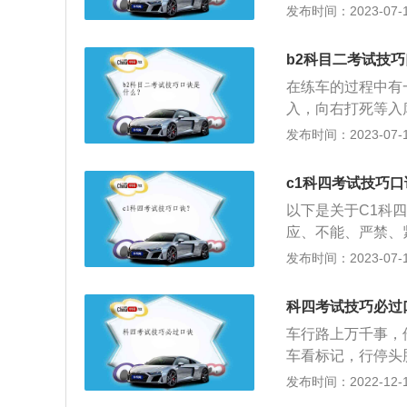
隧道等路段，不能
发布时间：2023-07-17
项中出现不准、不
下坡行至中途，下坡
等类似词汇时，往
志放置距离：普通路
择，一定不要只看
b2科目二考试技
的帮助，但是大家
在练车的过程中有
识，这样才能更好
入，向右打死等入
持不动换倒档；原
发布时间：2023-07-17
档，到点向右打到
灯出库顺回正。曲
c1科四考试技巧口
点，保证车尾不出
以下是关于C1科
应、不能、严禁、
行、礼让通行、减
发布时间：2023-07-17
慢通过、将速度降
真观察、瞭望）；
科四考试技巧必过
话的都错（只要、
车行路上万千事，
过、急打方向盘、
车看标记，行停头
速，减速减挡油全
发布时间：2022-12-14
挡停车靠边弄；紧