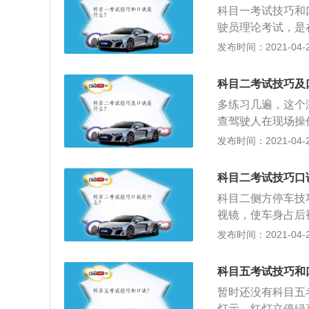
速慢，摆正车身是
科目一考试技巧和
好这个度，这样才
左打方向莫迟延；
驶员理论考试，是
是之前就开过车，
线进，左棱右线紧
考试内容包括驾车
发布时间：2021-04-27
反而是那些经常挨
一圈方向要回稳。
的知识，再加地方
右边，中轴去瞄右
3、科目一是机动
科目二考试技巧及
前看左线到中间；
个科目，考试由公
平库线；停稳车身
多练习几遍，这个
目三依次进行，前
圈；线到中间回两
查驾驶人在现场操
不合格的，继续该
动中操纵车辆从两
发布时间：2021-04-27
遍，尤其是在常规
成为“侧方停车位
科目二考试技巧口
中科目二的一个考
科目二侧方停车技
停车，考察方向、
视镜，使车身占后
驶员考试第二题的
驶，车轮距左边线5
发布时间：2021-04-27
纵转向的能力，准
向灯，开始倒车，
考试中科目二的考
半；4、当左侧后
不得挤压路边缘线
科目五考试技巧和
从左后视镜看左后
暂时还没有科目五
立即停车就可以啦
灯示，红灯立停绿