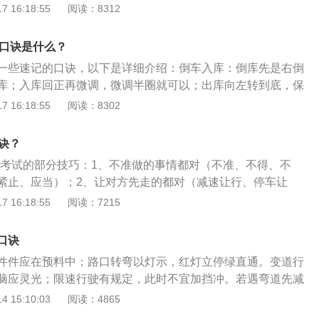
超车。让行规则：转弯让直行，右转让左转，下坡让上坡（但
 16:18:55
阅读：8312
得、不能等词汇时，一般都属于正确选项；当出现可以、允许
先行），其他车让公交车/校车/警车/救护车/消防车。警告标
往都是错误答案。当然，在做题时也需要看完题目之后再做选
段50-100米；高速路150米以外。
选项。总的来说，上述口诀和技巧对于应付科目一考试有很大
巧口诀是什么？
在通过考试以后，也需要多花一点时间去了解相关的驾车知
一些速记的口诀，以下是详细介绍：倒车入库：倒库先是右倒
的做到安全驾驶。
库；入库回正再微调，微调半圈就可以；出库向左转到底，保
路返回正入库，向右出库就完成。侧方位停车：侧方停稳换倒
 16:18:55
阅读：8302
底；看到库角再回正，左镜后轮入库后；向左打死到平行，开
线行驶：曲线行驶要小心，一圈左右勤调整；方向晚打一点
诀？
线。
四考试的部分技巧：1、不准做的事情都对（不准、不得、不
紧止、应当）；2、让对方先走的都对（减速让行、停车让
速避让）；3、慢的都对（缓慢通过、减速、平稳、逐渐、慢
 16:18:55
阅读：7215
低、匀速下降）；4、观察得都对（提前观察、仔细观察、认
5、安全的都对（保证安全、确保安全、安全通过）；6、不听
口诀
可、可以）；7、快的都错（立即、直接、加速通过、迅速通
件件应在预料中；路口转弯以灯示，红灯立停绿直通。变道行
猛打方向盘、迅速向左右躲避、紧急制动）。
脑应灵光；限速行驶有规定，此时不宜加挡冲。若遇弯道先减
松；减至三挡稳住油，弯过再把油门轰。超车道上不减挡，减
 15:10:03
阅读：4865
急状况不受限，确保安全出万方。科目四具体内容主要包括：