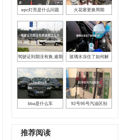
epc灯亮是什么问题
火花塞更换周期
驾驶证到期没有换,逾期
玻璃水冻住了如何解
怎么办??
决？
bba是什么车
92号95号汽油区别
推荐阅读