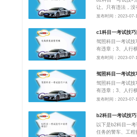
用力踏制动踏板，
路、陡坡、桥梁、
9、自由变道。当
让。只有违法，没
未安装ABS系统
离：当时速超过10
车镜，向右变道，
仪表图像看清楚，
发布时间：2023-07-17
需停车检查原因。
持50米。2、因故
方路口右转。当听
米，60码，距离10
妨碍交通又难以移
米处；高速路在车
看。此时，车速不能
停。右转让左转，
米处设置警告标志
c1科目一考试技巧
桥会车,机动车要
后，摆正车，回正
坡超车找宽路。下
150米外设置警
一半而上坡车未上
驾照科目一考试技
速提速加档成四档
雪雾，开近光，停
车道可以缓慢通过
路口进口的让出口
有违章；3、人行
紧握方向盘，左右调
绿色行。实线不跨
的先走路口50米
的使用题转向时一
像看清楚，安全带
发布时间：2023-07-17
直线行驶。当听到语
过，看见插队要礼
车，以及隧道行车
60码，距离100米
口直行。当听到语
上路，看标线，看
七、交通事故相关
停。9、右转让左
提示后5秒内必须
不上路，上路吊销
驾照科目一考试技
麻绳固定，要用三
超车。11、上坡
自由调头。无语音
栓，不停车，停车
驾照科目一考试技
雪天气都要减速慢
选项中出现不准、
线停车。
米。山路上，不超
有违章；3、人行
打开危险报警闪光
许等类似词汇时，
见鹿，是野生，遇
像看清楚，安全带
发布时间：2023-07-17
合适的车距和车速
选择，一定不要只
是指示，机动车公
60码，距离100米
十、超速相关题目高
大家在通过考试以
外，不要慌，还有
停；9、右转让左
殊路况题不可空挡
好的做到安全驾驶
b2科目一考试技
嘛，7年以上有的
超车；11、上坡
条斜线50米。交
以下是b2科目一
题目，其中只要是
多说。手在腰下动
任务的警车、工程
其他道路都是30