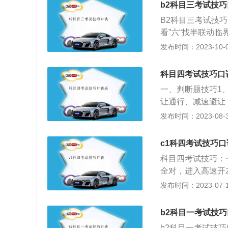
b2科目三考试技
B2科目三考试技巧口
看”六“找半联动临界
档换二档。80米
发布时间：2023-10-07
向灯的同时减速，
合，看倒车镜，右打
科目四考试技巧口
中间对线时回打方
一、判断题技巧1
车，退档，拉手刹
让通行、减速避让
提示后，踩刹车，左
安全、安全通过；
发布时间：2023-08-30
4、自由变速。过
察，仔细观察、瞭
待3秒后，看倒车
稳、逐渐、慢慢通
区域。当听到语音
c1科四考试技巧口
词：只要、只用、
灯）。7、十字路
科目四考试技巧：
直接、加速通过、
油门，若绿灯状况
全对，进入高速开
制动；7、关于紧
口，在里中心圈约
右转向灯”。二、
发布时间：2023-07-17
制题目1、这些情
提速加三档。若在
(如果下坡车行驶
到可以超车的条件
点调头。当听到语
往相反方向打转向
口、人行横道。三
b2科目一考试技
合，当车平稳过渡
目没说前后轮，都
交车站、消防栓、
等车身与第二道虚
b2科目一考试技