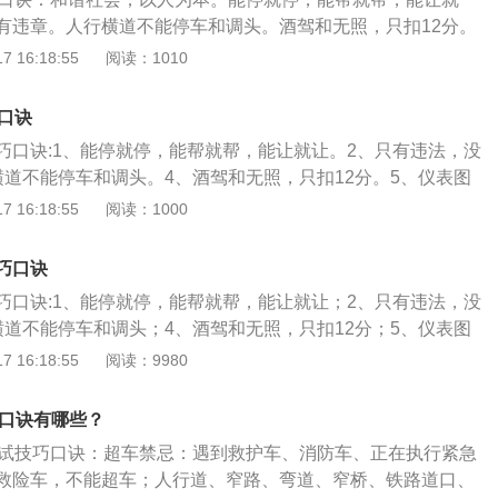
紧急制动的同时转向会发生侧滑，制动距离不会缩短和延长。
铁道口、隧道、交叉路口。四、车距类题目1、前后车安全距
在合适地点掉头完毕后，打开右转向灯，加入二档后，看右倒
有违章。人行横道不能停车和调头。酒驾和无照，只扣12分。
要轻踏或间歇踩踏制动，转向助力装置出现问题不能继续行驶，
0km/h，车距要保持100米以上；当时速小于100km，车距要保
等车进入道后，摆正车，迅速关灯，迅速提速加三档。10、前
安全带，减伤害，头枕护颈部。高速上，遇雪雾，能见度200
 16:18:55
阅读：1010
五、警告标志：机动车在道路上发生故障或者发生交通事故，
障汽车难以移动，设置警告标志的距离：普通路在车后50-100
到语音提示后，打开右转向灯，在接近路口处点刹车，左右
0米。100米，40码，距离50米。50米，下高速，20码不能
动的，应当按照规定开启危险报警闪光灯并在车后50米至100
后150米外。五、让车先行相关题目1、机动车与非机动车在窄
低于20km/h，做右转向。11、自由变道。当路口右转完成
转弯让直行。下坡不要挂空档，空档不容易挂档，不超车。上
，夜间还应当同时开启示廓灯和后位灯。高速公路上要在车后
口诀
减速靠右行驶通过。2、下坡车让上坡车，但如果下坡车已开到
方向，打开左灯，3秒后左变道。变道结束后，关转向灯，迅
高速，先减速，再匝道。雨天路滑车速慢，看不清靠边停。雨
告标志。六、关于等待：同向只有1、2条机动车道停车等待，3条
坡，则上坡车让下坡车。3、转弯或者掉头要让直行。4、环型
巧口诀:1、能停就停，能帮就帮，能让就让。2、只有违法，没
，准备做直线行驶。12、直线行驶。当听到语音提示后，两手
车开启示廓灯，报警灯。指示牌，黄色慢，红色停，白色辅助
无需等待。七、变换车道：有障碍让无障碍方，靠山让不靠山
的。5、有障碍的让无障碍的。6、右转弯让左转弯。六、灯光
横道不能停车和调头。4、酒驾和无照，只扣12分。5、仪表图
整幅度不能大于2度，保持车速在35-40km/h之间。13、结束
虚线越，障碍物前多让路。左转先，右转后，遇水低档稳速
内不得变更车道。
定要打相应方向的转向灯；照明良好的情况下夜间行车、会
，减伤害，头枕护颈部。6、高速上，遇雪雾，能见度200米，
 16:18:55
阅读：1000
音提示后，点刹车，左右看，速度降至35km/h以下。14、路
让。上坡低档马力足，下坡低档事故少，特殊车辆要避让。车
都要打开近光灯。最后，超车和通过路口时，远近光交替。
。7、100米，40码，距离50米。8、50米，下高速，20码不能
音提示后，减速到30km/h，踩离合，减三档，左右看（在语音
标志，遇见超车靠右行。见爆胎，稳住方向轻踩刹。拼装车，
题目人员骨折一律先止血后固定，脊椎受伤用硬担架，不能用
转，转弯让直行。10、下坡不要挂空档，空档不容易挂档，不
做出相应的操作）。15、通过公交汽车站。同学校区域。16、
驾驶证。喝了酒，不开车，走路回家安全多。加油站，消防
巧口诀
角巾。车后150米外设置警告标识。八、天气题雨、雾，以及
超车找宽路。12、交叉转弯窄路隧道桥梁铁路口50米不停车。当
提示，调头过来，回正方向后，打开右转向灯，看后视镜，对
也要30米。转弯路，靠右行，不要超车和占道，停车还要50
巧口诀:1、能停就停，能帮就帮，能让就让；2、只有违法，没
行，必要时可以靠边停车，不过需要注意：停车等待时，记得
不得、不能等词汇时，一般都属于正确选项；当出现可以、允
车，山崖一边要先行。过水路，先停车，一停二看三通过。遇
横道不能停车和调头；4、酒驾和无照，只扣12分；5、仪表图
灯。另外，大雾天气出行，还要开启雾灯，注意根据天气选择
往往都是错误答案。当然，在做题时也需要看完题目之后再做
见牛，是牲畜。黄色路牌要注意，小孩行人自行车。蓝色牌，
，减伤害，头枕护颈部；6、高速上，遇雪雾，能见度200米，
 16:18:55
阅读：9980
。九、侧滑相关题目前轮反向打方向盘，后轮同向打方向盘。
看选项。口诀和技巧对于应付科目一考试有很大的帮助，但是
交车，还有高速ETC。换驾照，90天，其余都是30天，在国
；7、100米，40码，距离50米；8、50米，下高速，20码不能
速超速50%，扣12分。超速20%未达50%扣6分。十一、特
后，也需要多花一点时间去了解相关的驾车知识，这样才能更
3年等你来。出事故，有逃逸，请你吃3年大歺，致人死，那好
转，转弯让直行；10、下坡不要挂空档，空档不容易挂档，不
滑行、不可紧急刹车；主要是减速慢行。
。
巧口诀有哪些？
吃。火车道，要看牌，上有火车无人看，上有围栏有人管，一
超车找宽路；在考试时，经常会做到一些与城市道路交通有关的
警手势我不说，他看哪边就哪边，不过腰，手摆动，赶快变道不
考试技巧口诀：超车禁忌：遇到救护车、消防车、正在执行紧急
与限速有关的问题，城市道路统一都是50，除城市道路以外的
，看见就转弯。
救险车，不能超车；人行道、窄路、弯道、窄桥、铁路道口、
。只要记住这个规律，限速方面的问题基本上都不会出错。当选