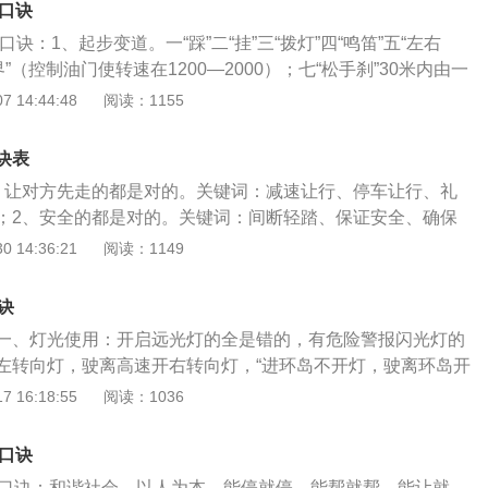
巧口诀
诀：1、起步变道。一“踩”二“挂”三“拨灯”四“鸣笛”五“左右
”（控制油门使转速在1200—2000）；七“松手刹”30米内由一
内由二档换三档。2、靠边停车。当听到语音提示后，打开右转
 14:44:48
阅读：1155
使车速降到20km/h，减二档，减进档内后，松掉刹车，慢抬离
方向45度，同时待速度降到10km/h，踩离合减一档，等车头
诀表
向90度，待车头摆正回方向。等雨刷器钝角卡线，摆正车，停
、让对方先走的都是对的。关键词：减速让行、停车让行、礼
，抬离合，松刹车，关车转向灯。3、路口直行。当听到语音
；2、安全的都是对的。关键词：间断轻踏、保证安全、确保
右看。若车速大于35km/h，点刹车，降速到35km/h以下。
3、观察的都是对的。关键词：减速观察、左右观察、停车观
 14:36:21
阅读：1149
了十字路口以后，等人对上50公里限速标志，打右转向灯，等
望；4、与慢相关的都是对的。关键词：缓慢通过、减速、平
镜，变道。变道不减速，变道结束后迅速关掉转向灯。5、学校
过、将速度降低、匀速下降；5、决策武断的都是错的。关键
提示后，踩刹车，左右看。6、变更车道同上（打左转向
诀
只需、就可以了；6、速度题快的都是错的。关键词：立即、
口左转。当听到语音提示后，打左转向灯，到第一个箭头松掉
一、灯光使用：开启远光灯的全是错的，有危险警报闪光灯的
迅速通过、急打方向盘、猛打方向盘、迅速向左右躲避、紧急
下，在第三个箭头处减速，减二档，左右观察，左转通过路
左转向灯，驶离高速开右转向灯，“进环岛不开灯，驶离环岛开
急制动都是错的。关键词：紧急制动、急踩刹车。二、超车限
2米处打方向，使车绕中心线进入左车道，回正方向后，迅速
上下坡制动：下坡提前，上坡推迟。上下坡会车，下坡让上坡。
 16:18:55
阅读：1036
况下不能超车：消防车、救护车、正执行任务的警车；没有达
红灯状况下，在接近路口处停车即可。8、前方请选择合适地
到一半路程了，上坡车让行)。三、车轮侧滑问题：前车轮侧滑
。2、这些地点不能超车：弯道、窄桥、窄路、隧道、铁道
音提示后，打开左转向灯的同时减速，减二档，松刹车，抬离
，后车轮侧滑往相同方向打转向，总结就是前反后同，如果题
、安全停车距离题目1、30米内禁止停车的区域：加油站、公
巧口诀
到10km/h时减一档，轻抬离合，看左倒车镜，左打方向调头，
当后轮侧滑算。四、ABS防抱死系统：具有保持转向能力，可
急救站、消防队门口。2、50米内禁止停车的区域：急弯、窄
线成45度夹角时，开始回打方向，等车头摆正，回正方向。
巧口诀：和谐社会，以人为本。能停就停，能帮就帮，能让就