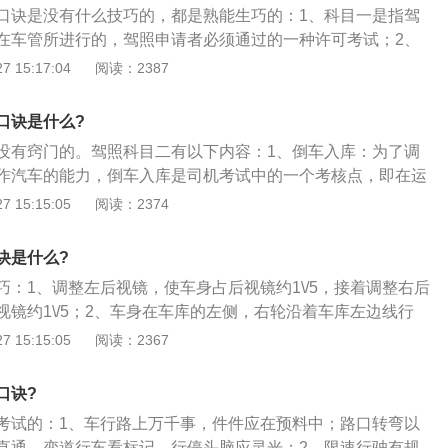
关键；左边三十公分好，不能压线要记牢；车头接近突起点，
口诀是没有什么技巧的，都是熟能生巧的：1、科目一是指驾
能保证自己考试时不熄火；4、有些人可能对车天生敏感，或
后视镜中看后轮，打回方向别慌乱；4、曲线行驶车头先把曲
在车管所进行的，驾照申请者必须通过的一种许可考试；2、
所以觉得考试的时候肯定能过，但越是这样的越可能过不了，
瞄准；左棱紧贴右线走，要触左线回正身；左线移到车头中，
理论基础、道路安全法律法规、交通信号、通行规则等最基本
 15:17:04
阅读：2387
教练骂的能过去。
右棱快要触左线，半圈方向要瞄准；5、侧方停车侧方停车在
性法规。驾驶员理论考试举办时间由各地车管所自行安排；
边线；直行慢过右边角，倒车要把右镜看；盖过右角右打死，
车驾驶培训教学与考试大纲的一部分，本大纲考试部分分为三
口诀是什么?
左打方向整两圈，再把左后镜子看后轮压线右打死，等到车身
安机关交通管理部门组织，考试顺序按照科目一、科目二、科
挂一挡，不要忘记左灯闪；慢抬离合看左角，触到左线回一
没有窍门的。驾照科目二有以下内容：1、倒车入库：为了调
一科目考试合格后，可以参加下一科目的考试；前一科目考试
圈，车身出库正车完。
作汽车的能力，倒车入库是司机考试中的一个考核点，即在运
科目考试。
侧正确倒入车库；2、侧方停车：侧方停车在城市中越来越普
 15:15:05
阅读：2374
的停车位上更加紧张，很多地方在原街道两侧变成了停车位，
”；3、坡道定点停车和起步：坡道定点停车和起步是驾驶员考试
诀是什么?
核点，考试要求在坡度≥10%、≥30米坡长的坡道上的固定位置
巧：1、调整左后视镜，使车身占后视镜约1\/5，接着调整右后
制动、离合器三者的协调配合；4、直角转弯：直角转弯是驾
视镜约1\/5；2、车身在车库的左侧，右轮沿着车库左边线行
一个考核点，用来考核驾驶员在急转弯路段驾驶车辆时正确操
0cm，行驶到车库上边线以的50cm处停车；3、然后打开左转
 15:15:05
阅读：2367
确判断车辆与外轮的差别；5、曲线驾驶：曲线驾驶是驾驶员
从右面车窗中柱看2号角，2号角离中柱5cm时，向右打1圈
核点，俗称S弯，考试要求车辆在规定的S型道路宽度上行驶，
视镜出现车库的右后角时，向左回轮1.5圈，然后继续倒车；5、
，方向运用自如。
口诀?
车轮，马上快碰到边缘线时，向左打死方向到车身摆正，然后
考试的：1、车行路上万千事，件件应在预料中；路口转弯以
。
直通。变道行车看标记，行停头脑应灵光；2、限速行驶有规