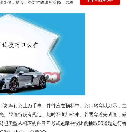
国家认证的汽车维修技师，15年德美日等各系车辆维修，擅长：疑难故障诊断维修，远程维修技术指导
口诀:车行路上万千事，件件应在预料中。路口转弯以灯示，红
光。限速行驶有规定，此时不宜加档冲。若遇弯道先减速，减
的驾照类型从相应的科目四考试题库中按比例抽取50道题进行答