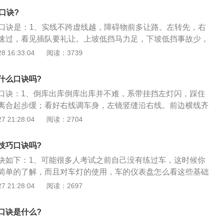
规定、极端气象和复杂性道路环境下的行车安全知识、爆胎等
口诀?
解决办法，还有出现交通事故后的解决知识等。根据公安部驾
巧口诀是：1、实线不跨虚线越，障碍物前多让路。左转先，右
，科目三安全文明驾驶知识（俗称科目四）考试通过后一日内
速过，看见插队要礼让。上坡低挡马力足，下坡低挡事故少，
案内需收存完整的驾校培训记录。驾驶车辆的批准是通过驾驶
2、车上路，看标线，看标志，遇见超车靠右行。见爆胎，稳
 16:33:04
阅读：3739
。这表明了获取驾驶证是一种具备相应格式的行为，必需有专
装车，不上路，上路吊销驾驶证。喝了酒，不开车，走路回家
国际上，对驾驶证的界定为：“为了驾驶汽车，主管当局发给的
站，消防栓，不停车，停车也要30米。转弯路，靠右行，不要
明文件”。我国对驾驶证的界定为：机动车驾驶证是指依法允许
什么口诀吗?
还要50米。山路上，不超车，山崖一边要先行；4、过水路，
人员，经过学习，熟练掌握了交通法规知识和驾驶技术后，经
口诀：1、倒库出库倒库出库并不难，系带挂挡左灯闪，踩住
三通过。遇见鹿，是野生，遇见牛，是牲畜。黄色路牌要注
，核发批准驾驶某类机动车的法律凭证。
离合起步缓；看好右线调车身，左镜竖缝沿右线。前边横线齐
车；
合松；左镜盖住横线角，向右打死方向好；看准左镜等库线，
 21:28:04
阅读：2704
等到车与线平行，回正方向整两圈，左镜盖住库前角，踩住离合
要出库，车头触线左打足；车头盖线车停好，方向不动把车
技巧口诀吗?
线，夹角30回一圈，等到车与线平行，回正方向整两圈，左镜
诀如下：1、可能很多人考试之前自己没有练过车，这时候你
离合和刹车；挂上一挡要出库，车头触线右打足；车头盖线车
简单的了解，而且对车灯的使用，车的仪表盘怎么看这些基础
领高；2、上坡起步上坡起步要放松，右线对准雨刷中。中轴
，这样对后面学习点位很有帮助；2、上车的时候注意坐姿，
 21:28:04
阅读：2697
车身看右镜。小于三十公分好，缓缓起步看左镜；左镜压线踩
位置，这样有助于你更快的学好后面的科二操作技巧；3、培
熄火；踩住脚刹放手刹；抬起左手把灯打；轻轻抬起离合器；
的好不好直接决定你的科二能不能通过，所以最好多换几辆教
车速缓缓向前走，上坡起步完成啦；3、直角拐弯弯前一挡车
口诀是什么?
感，毕竟每辆车的离合都是不一样的，自己多踩几下就能掌握