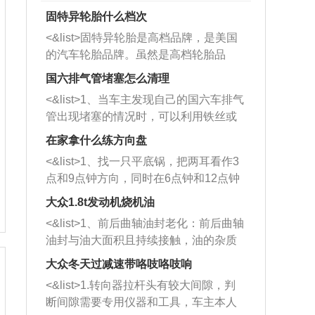
固特异轮胎什么档次
<&list>固特异轮胎是高档品牌，是美国
的汽车轮胎品牌。虽然是高档轮胎品
牌，但是中高低端的轮胎都有生产，这
国六排气管堵塞怎么清理
也是为了更好的开拓市场。
<&list>1、当车主发现自己的国六车排气
管出现堵塞的情况时，可以利用铁丝或
者是细棍，直接将杂物给取出来，如果
在家拿什么练方向盘
堵塞情况比较严重，也可以采取应急措
<&list>1、找一只平底锅，把两耳看作3
施。 <&list>2、直接利用木棍将所有的
点和9点钟方向，同时在6点钟和12点钟
杂物推到排气管里面的位置处，然后将
方向做一个标记。 <&list>2、双手握住
三元催化器拆解开，就可以将堵塞的东
大众1.8t发动机烧机油
平底锅两耳，然后往左打半圈、一圈、
西取出来。但如果是因为积碳过多引起
<&list>1、前后曲轴油封老化：前后曲轴
一圈半的练习，往右同样也要打相同的
的堵塞，就需要将三元催化器泡在草酸
油封与油大面积且持续接触，油的杂质
圈数。 <&list>3、最后强调要反复练
中进行清洗。 <&list>3、也可以利用清
和发动机内持续温度变化使其密封效果
习，这样就可以形成肌肉记忆，在真实
大众冬天过减速带咯吱咯吱响
洗剂对堵塞的情况得到解决，将清洗剂
逐渐减弱，导致渗油或漏油。<&list>2、
驾驶车辆时，不需要记忆也能打好方
放在燃油箱中，与燃油混合后，车辆启
<&list>1.转向器拉杆头有较大间隙，判
活塞间隙过大：积碳会使活塞环与缸体
向。
动时，就可以和汽油一起进入到燃烧
断间隙需要专用仪器和工具，车主本人
的间隙扩大，导致机油流入燃烧室中，