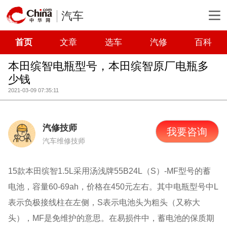
汽车
首页
文章
选车
汽修
百科
本田缤智电瓶型号，本田缤智原厂电瓶多
少钱
2021-03-09 07:35:11
汽修技师
我要咨询
汽车维修技师
15款本田缤智1.5L采用汤浅牌55B24L（S）-MF型号的蓄
电池，容量60-69ah，价格在450元左右。其中电瓶型号中L
表示负极接线柱在左侧，S表示电池头为粗头（又称大
头），MF是免维护的意思。在易损件中，蓄电池的保质期