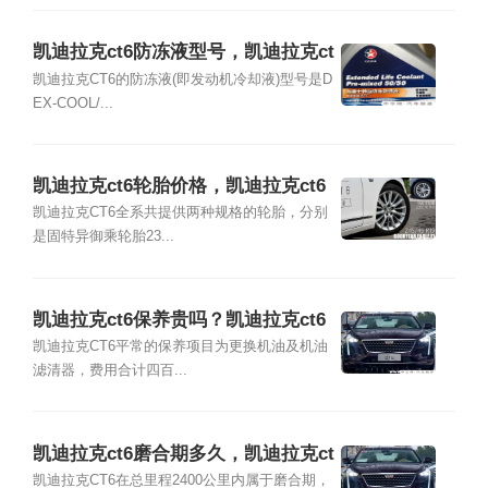
凯迪拉克ct6防冻液型号，凯迪拉克ct
6防冻液多久换一次
凯迪拉克CT6的防冻液(即发动机冷却液)型号是D
EX-COOL/...
凯迪拉克ct6轮胎价格，凯迪拉克ct6
轮胎多久换
凯迪拉克CT6全系共提供两种规格的轮胎，分别
是固特异御乘轮胎23...
凯迪拉克ct6保养贵吗？凯迪拉克ct6
保养一次多少钱
凯迪拉克CT6平常的保养项目为更换机油及机油
滤清器，费用合计四百...
凯迪拉克ct6磨合期多久，凯迪拉克ct
6磨合期注意事项
凯迪拉克CT6在总里程2400公里内属于磨合期，