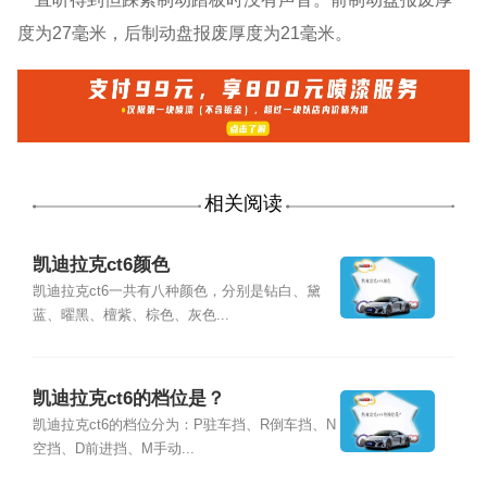
度为27毫米，后制动盘报废厚度为21毫米。
相关阅读
凯迪拉克ct6颜色
凯迪拉克ct6一共有八种颜色，分别是钻白、黛
蓝、曜黑、檀紫、棕色、灰色...
凯迪拉克ct6的档位是？
凯迪拉克ct6的档位分为：P驻车挡、R倒车挡、N
空挡、D前进挡、M手动...