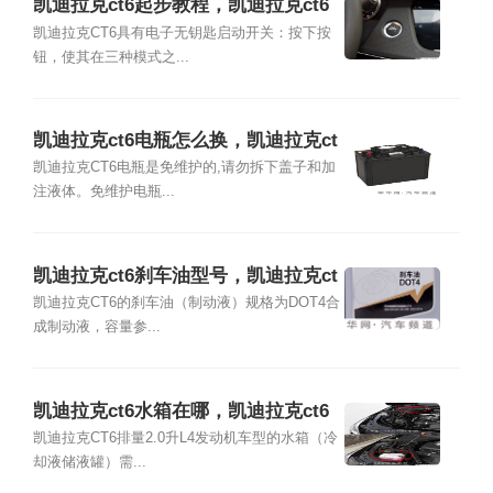
凯迪拉克ct6起步教程，凯迪拉克ct6
启动步骤
凯迪拉克CT6具有电子无钥匙启动开关：按下按
钮，使其在三种模式之...
凯迪拉克ct6电瓶怎么换，凯迪拉克ct
6电瓶多少钱
凯迪拉克CT6电瓶是免维护的,请勿拆下盖子和加
注液体。免维护电瓶...
凯迪拉克ct6刹车油型号，凯迪拉克ct
6刹车油多久换一次
凯迪拉克CT6的刹车油（制动液）规格为DOT4合
成制动液，容量参...
凯迪拉克ct6水箱在哪，凯迪拉克ct6
水箱位置
凯迪拉克CT6排量2.0升L4发动机车型的水箱（冷
却液储液罐）需...