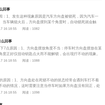
么回事
因：1、发生这种现象原因是汽车方向盘被锁死，因为汽车一
。当车辆熄火后，方向盘摆到某个角度时，自动锁死就会触
钥匙点火就不能拧不动；解决方法：当发现钥匙拧不动时，不
 16:18:55
阅读：1082
，这样很容易造成钥匙弯曲甚至折断。方向盘自动锁死的解决
把钥匙插入钥匙孔，左手左右转动方向盘，右手轻轻拧钥匙，
怎么回事
；2、由于洗车后残留的水进入钥匙孔造成，当钥匙插入锁孔
有以下7点原因：1、方向盘摆放角度不当：停车时方向盘摆放在某
构不能弹起，出现钥匙无法拧动；解决方法：此时不要用力去
角度正好仅扭动钥匙点火而不能解锁，会出现拧不动的现象。
成钥匙的损坏或是变形而无法使用。应使用遥控器开启车门或
手轻扭钥匙，左手轻转方向盘，方向盘就自然解锁。2、方向
 16:18:55
阅读：1088
式打开。3、忘记把档位回归到原位，所以轿车钥匙拧不动；
火后，如果左右打方向或是车轮停车时不正，受力后也会带动
回归到原位，就可以解决问题。
导致方向盘自锁功能启动，转向锁销和转向柱扣在一起，方向
是插进钥匙用力拧也拧不动，这是车辆的防盗系统认为汽车存
动的原因：1、方向盘处在死锁不动的状态经常会遇到车打不着
锁死方向盘来实现防盗功能。解决方法：需要等待一两个小时
不动的情况，这时需要注意当停车时如果方向盘没有回正，处
行解锁尝试。3、钥匙簧片磨损卡下线：如果用以上方法都很
时，方向盘就会自动锁上，这也是一种防盗的措施，这时钥匙
 16:18:55
阅读：1098
可以明确判断与方向盘无关，那么故障原因应该是钥匙簧片磨
成不能点火；解决办法：检查方向盘有没有回正；2、停车时
法：需要把车开到4s店检查维修或者更换钥匙簧片。4、操作
档如果在D档或是R档能够点火，点火瞬间车辆的蹿动无疑是巨
的方向错了。解决方法：建议尝试向反方向拧动。5、锁芯生
事