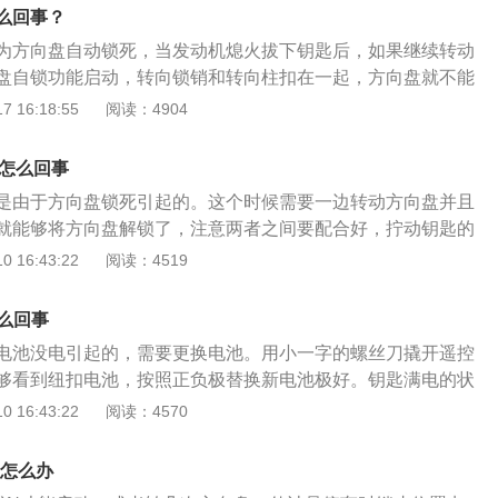
功率及扭矩，配以高度坚固的车架以及强化的悬架系统，崎岖
么回事？
适顺畅。
为方向盘自动锁死，当发动机熄火拔下钥匙后，如果继续转动
盘自锁功能启动，转向锁销和转向柱扣在一起，方向盘就不能
时用力拧也拧不动，解决方法是在拧汽车钥匙的同时轻微转动
 16:18:55
阅读：4904
熄火拔出钥匙后，方向盘即处于待锁止状态，这时候只要转动
锁。随着对防盗安全意识的增强，现在的汽车都增设有方向盘
动怎么回事
说盗贼进入车内只要转一下方向盘，即处于方向盘锁死状态，
是由于方向盘锁死引起的。这个时候需要一边转动方向盘并且
原地转圈。
就能够将方向盘解锁了，注意两者之间要配合好，拧动钥匙的
，但也不要过度，容易发生折断。方向盘锁死属于一种正常的
 16:43:22
阅读：4519
能是厂家从安全性在出厂时就设定好了。当汽车熄火以后还转
车电脑就会认为汽车存在被盗的可能，从而自动起到防盗功
怎么回事
锁死。奥迪Q3是一款紧凑型SUV，该车型带有三种动力组成，
电池没电引起的，需要更换电池。用小一字的螺丝刀撬开遥控
4缸涡轮增压发动机，匹配的是7挡双离合变速箱，最大功率是11
够看到纽扣电池，按照正负极替换新电池极好。钥匙满电的状
250牛·米。一种是高功率版的2.0T直列4缸涡轮增压发动机，
左右。MINI是宝马公司的一款小型汽车品牌，创建于1959
 16:43:22
阅读：4570
变速箱，最大功率是162千瓦，最大扭矩是350牛·米。一种是
了七种车型，包含了MINI、MINICLUBMAN、MINICOUP
大功率是137KW，最大扭矩是320牛·米。
EMAN等。当汽车钥匙电量过低的时候，会有四种表现。第一是汽
动怎么办
短，比如之前距离6米就能够控制车门，而现在却得靠近车门