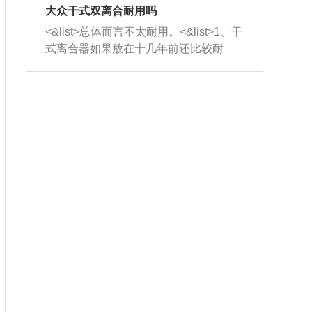
室，最后形成废气排出，就可以让三元
无法制作，需要将车辆送到修理厂或4s
造成烧机油。<&list>3、机油粘度。使用
大众干式双离合耐用吗
催化器得到清洗，排气管堵塞的情况就
店；<&list>2.车辆半轴套管防尘罩破
机油粘度过小的话，同样会有烧机油现
<&list>总体而言不太耐用。<&list>1、干
能够得到解决。
裂，破裂后会出现漏油现象，使半轴磨
象，机油粘度过小具有很好的流动性，
式离合器如果放在十几年前还比较耐
损严重，磨损的半轴容易损坏，产生异
容易窜入到气缸内，参与燃烧。<&list>
用，但是由于现在的汽车发动机动力输
响；<&list>3.稳定器的转向胶套和球头
4、机油量。机油量过多，机油压力过
出越来越高，使得干式离合器散热不足
老化，一般是使用时间过长造成的。解
大，会将部分机油压入气缸内，也会出
的缺陷也逐渐暴露出来。<&list>2、由于
决方法是更换新的质量好的转向橡胶套
现烧机油。<&list>5、机油滤清器堵塞：
干式双离合的工作环境暴露在空气中，
和球头。
会导致进气不畅，使进气压力下降，形
而离合器的散热也是通离合器罩上面的
成负压，使机油在负压的情况下吸入燃
几个小孔来进行散热。但是在行驶过程
烧室引起烧机油。<&list>6、正时齿轮或
中变速箱需要换挡，就不得不使得离合
链条磨损：正时齿轮或链条的磨损会引
器频繁工作。<&list>3、长时间的低速行
起气阀和曲轴的正时不同步。由于轮齿
驶以及过于频繁的启停，导致离合器的
或链条磨损产生的过量侧隙，使得发动
温度不断升高，而低速行驶时空气流动
机的调节无法实现：前一圈的正时和下
效率不高，无法将离合器中的热量有效
一圈可能就不一样。当气阀和活塞的运
的带走，导致离合器内部的温度不断升
动不同步时，会造成过大的机油消耗。
高，加速离合器的磨损。
解决方法：更换正时齿轮或链条。<&list
>7、内垫圈、进风口破裂：新的发动机
设计中，经常采用各种由金属和其他材