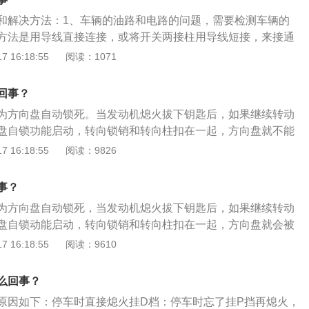
对于自动挡车辆（AT、CVT、AMT)，厂家都会预设这个模
以尝试给锁芯里面加点发动机油，润滑一下，看看能否打开，
和解决方法：1、车辆的油路和电路的问题，需要检测车辆的
中一再告知：点火时确保挡位处在P档位置；解决办法：将挡
，需更换锁芯。6、钥匙不匹配：可能是后期重新配的钥匙，
方法是用导线直接连接，或将开关两接柱用导线短接，来接通
一键启动有时智能钥匙会亏电明明钥匙在车内，但是仪表总是显
：使用原装钥匙去开门。7、洗车后残留的水进入钥匙孔造成
向盘自动锁死的功能起动，方向盘锁死是车辆上的一种防盗功
 16:18:55
阅读：1071
这种情况很可能是智能钥匙亏电，启动系统感应不到钥匙发出
议对门锁部分进行加温处理，使冻在钥匙孔中的水融化。
辆的安全而设置。解决方法是关闭方向盘自动锁死功能。3、
办法：建议将智能钥匙拿起放在启动按钮上，然后再按压按钮
入钥匙孔造成的，当钥匙插入锁孔后，里面的锁止机构不能弹
有电打不着火可能是由于长时间大灯未关等原因造成的亏电或
回事？
拧动。解决方法是给钥匙孔加热打开。4、拿错钥匙了，拿成
解决办法：根据保养手册及时更换电瓶。扩展介绍：1、奥迪A
为方向盘自动锁死。当发动机熄火拔下钥匙后，如果继续转动
法是用相对应的钥匙。以下是钥匙各项功能详解：1、解锁
风格自成一族，它代表一种纯粹的个人风格。紧凑的外形，晰的
盘自锁功能启动，转向锁销和转向柱扣在一起，方向盘就不能
开锁图案的按钮，用于解开车辆车门、车窗的锁定，解除防盗
尾部设计；发动机有两种汽油机及一种柴油机可供选择；2、
时用力拧也拧不动。解决方法是：在拧汽车钥匙的同时轻微转
 16:18:55
阅读：9826
：钥匙上标有的关锁图案的按钮，用于锁定车辆的车门、车
向盘锁死现象，是一种保护措施，在停车熄火拔出钥匙后再转
次熄火拔出钥匙后，方向盘即处于待锁止状态，这时候只要转
。3、后备箱开关：钥匙上标有后备箱打开图案的按钮，用于
盘被锁紧。
落锁。随着对防盗安全意识的增强，现在的汽车都增设有方向
。4、寻车键：钥匙上标有喇叭图案的按钮，用于远距离唤醒
事？
是说盗贼进入车内只要转一下方向盘，即处于方向盘锁死状
能使车主辨别车辆位置。
为方向盘自动锁死，当发动机熄火拔下钥匙后，如果继续转动
只能原地转圈。
盘自锁动能启动，转向锁销和转向柱扣在一起，方向盘就会被
old按键的相关信息如下：1、简介：hold键长按几秒开启后备
 16:18:55
阅读：9610
等工况下按了hold键打开后背箱发生危险，所以是“hold"。
old键不是后备箱开启键，是远程启动发动机按钮。在远程距离
么回事？
种，汽车自动启动。这个功能在冬天和夏天时，可以提前调整车
原因如下：停车时直接熄火挂D档：停车时忘了挂P挡再熄火，