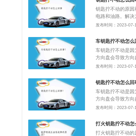
大的安全隐患。因此
锈：解决方法：可
钥匙拧不动的原因
式，并且在说明书
如果还是不能打开
电路和油路。解决
位挂到P挡；3、
不完整。解决方法
点火电路。2、方
发布时间：2023-07-17
示钥匙匹配错误，
的。解决方法：建
能，关键是以便车
的微弱电波；解决
洗车后残留的水进
启动；4、电瓶没
车钥匙拧不动怎么
起，出现钥匙无法
是电瓶寿命到期；
车钥匙拧不动是因
别的钥匙。解决方
3的介绍：A3的
方向盘会导致方向
键：钥匙上标有的
轮廓，无懈可击的
动了，再插进钥匙
发布时间：2023-07-17
功能。2、锁车键
防盗功能：这是方
动方向盘即可。每
窗，开启防盗功能
动方向盘，则方向
动方向盘就会自动
解除后备箱的锁定
钥匙拧不动怎么回
盘锁止构造，也就
车辆并发出响声，
车钥匙拧不动是因
态，即便发动车也
方向盘会导致方向
锁定。关于车钥匙h
发布时间：2023-07-17
箱，避免在车辆行驶
2、其他功能：h
打火钥匙拧不动怎
内，按住2至3秒
打火钥匙拧不动的
内温度。