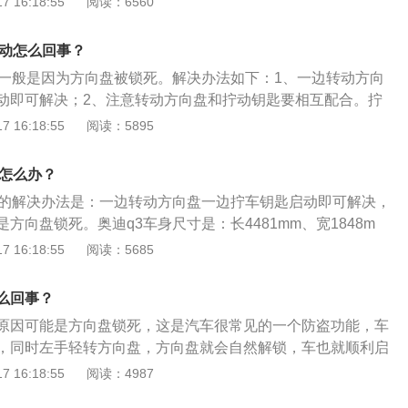
 16:18:55
阅读：6560
应。2、遥控车门的时候，偶尔会失灵，有时候需要按很多次
说明，车钥匙即将没电。3、仪表盘直接显示，有些车型的仪
不动怎么回事？
遥控钥匙剩余电量，及时更换即可。
动一般是因为方向盘被锁死。解决办法如下：1、一边转动方向
动即可解决；2、注意转动方向盘和拧动钥匙要相互配合。拧
力，但是注意不要用蛮力，否则有可能会把钥匙拧断。方向盘
 16:18:55
阅读：5895
盘之所以会锁死主要是因为在灭车后拔钥匙时转动方向盘，这
系统会认为车辆这时存在被盗风险，所以系统就会锁死方向
动怎么办？
。
动的解决办法是：一边转动方向盘一边拧车钥匙启动即可解决，
方向盘锁死。奥迪q3车身尺寸是：长4481mm、宽1848m
轴距为2680mm，油箱容积为60l。奥迪q3搭载了1.4l涡轮增压
 16:18:55
阅读：5685
150匹，最大功率为110千瓦，最大功率转速为5000到6000
前置前驱，前悬架使用了麦弗逊式独立悬架，后悬架使用了扭
么回事？
。
原因可能是方向盘锁死，这是汽车很常见的一个防盗功能，车
，同时左手轻转方向盘，方向盘就会自然解锁，车也就顺利启
关汽车的工具，现在汽车钥匙均使用芯片，为磁性芯片系统。
 16:18:55
阅读：4987
洋舰系列中的新款，动力性能好，排放达欧三标准，先进的发