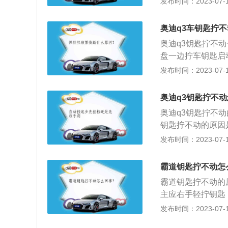
发布时间：2023-07-17
走到车门前才有反
才有反应，那么就
奥迪q3车钥匙拧
表盘上会直接显示
奥迪q3钥匙拧不
盘一边拧车钥匙启
钥匙可以稍微用点
发布时间：2023-07-17
锁死的原因：方向
时汽车的安全防盗
奥迪q3钥匙拧不
盘，防止车辆被盗
奥迪q3钥匙拧不
钥匙拧不动的原因是
m、高1616mm，
发布时间：2023-07-17
发动机，最大马力为
转，其驱动方式是
霸道钥匙拧不动怎
力梁式非独立悬架
霸道钥匙拧不动的
主应右手轻拧钥匙
动。汽车钥匙是开
发布时间：2023-07-17
霸道是丰田陆地巡