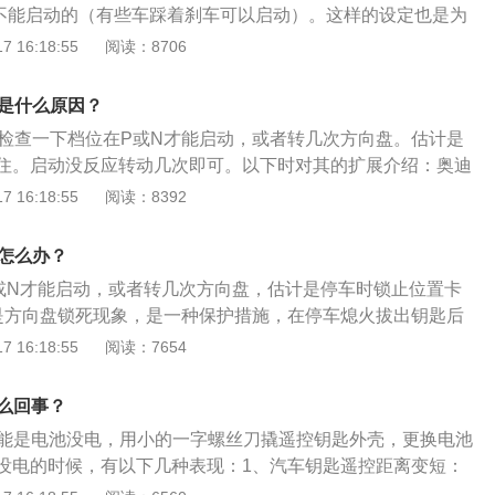
不能启动的（有些车踩着刹车可以启动）。这样的设定也是为
有挡位的车子一启动就自动往前冲，而且是在毫不知情的情况
 16:18:55
阅读：8706
行脑补。遇上这种情况，只要把挡位推至N挡或者P挡，便可以
方向盘没回正：这其实不是车的问题，而是在拔下车钥匙后，
动是什么原因？
转动，就会导致方向盘自锁功能启动，转向锁销和转向柱扣在
动检查一下档位在P或N才能启动，或者转几次方向盘。估计是
能动，即使是插进钥匙用力拧也拧不动。这个功能是大部分车
住。启动没反应转动几次即可。以下时对其的扩展介绍：奥迪
盗功能。解决方法也很简单，就是边晃方向盘边拧钥匙，否则
的风格自成一族，它代表一种纯粹的个人风格。紧凑的外型，晰的
 16:18:55
阅读：8392
也不可能启动发动机。
尾部设计；发动机有两种汽油机及一种柴油机可供选择。防盗
锁死现象，是一种保护措施，在停车熄火拔出钥匙后再转动方
动怎么办？
锁紧，可以有简单的防盗功能。
或N才能启动，或者转几次方向盘，估计是停车时锁止位置卡
是方向盘锁死现象，是一种保护措施，在停车熄火拔出钥匙后
方向盘被锁紧，可以有简单的防盗功能。2、解决方式：插入
 16:18:55
阅读：7654
钥匙点火的同时转动方向盘，则自然解锁。拔下车钥匙后，方
动，就会导致方向盘自锁功能启动，转向锁销和转向柱扣在一
怎么回事？
动了，即使是插进钥匙用力拧也拧不动。
动可能是电池没电，用小的一字螺丝刀撬遥控钥匙外壳，更换电池
没电的时候，有以下几种表现：1、汽车钥匙遥控距离变短：
距离可以打开车门，钥匙没电的时候，就需要靠近车子，甚至