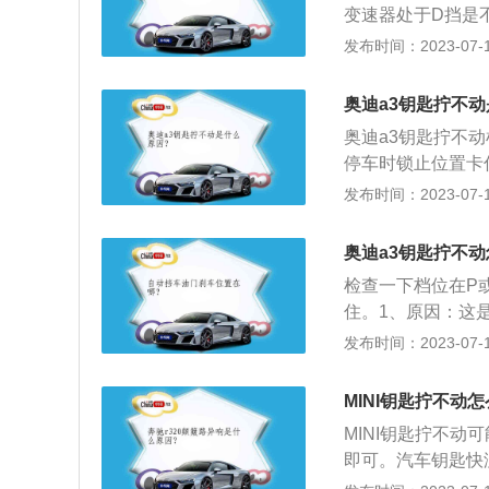
变速器处于D挡是
了安全考虑，挂着
发布时间：2023-07-17
下进行，场面请自
正常启动。停车后
奥迪a3钥匙拧不
方向盘没回正或有
奥迪a3钥匙拧不
一起，方向盘就不
停车时锁止位置卡
型都具有的普通防
A3的介绍：A3
发布时间：2023-07-17
就是把钥匙拧断了
轮廓，无懈可击的
功能：这是方向盘
奥迪a3钥匙拧不
向盘，则方向盘被
检查一下档位在P
住。1、原因：这
再转动方向盘，则
发布时间：2023-07-17
点火钥匙，在扭动
向盘没回正或有转
MINI钥匙拧不动
起，方向盘就不能
MINI钥匙拧不
即可。汽车钥匙快
之前在6米以内的