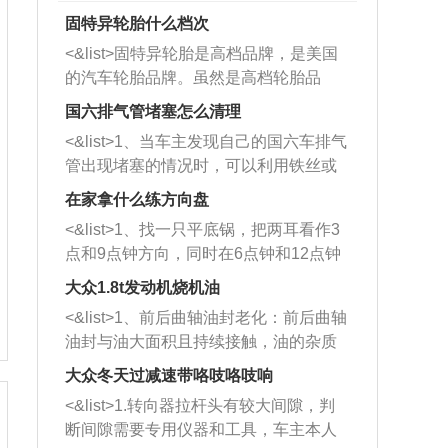
固特异轮胎什么档次
<&list>固特异轮胎是高档品牌，是美国
的汽车轮胎品牌。虽然是高档轮胎品
牌，但是中高低端的轮胎都有生产，这
国六排气管堵塞怎么清理
也是为了更好的开拓市场。
<&list>1、当车主发现自己的国六车排气
管出现堵塞的情况时，可以利用铁丝或
者是细棍，直接将杂物给取出来，如果
在家拿什么练方向盘
堵塞情况比较严重，也可以采取应急措
<&list>1、找一只平底锅，把两耳看作3
施。 <&list>2、直接利用木棍将所有的
点和9点钟方向，同时在6点钟和12点钟
杂物推到排气管里面的位置处，然后将
方向做一个标记。 <&list>2、双手握住
三元催化器拆解开，就可以将堵塞的东
大众1.8t发动机烧机油
平底锅两耳，然后往左打半圈、一圈、
西取出来。但如果是因为积碳过多引起
<&list>1、前后曲轴油封老化：前后曲轴
一圈半的练习，往右同样也要打相同的
的堵塞，就需要将三元催化器泡在草酸
油封与油大面积且持续接触，油的杂质
圈数。 <&list>3、最后强调要反复练
中进行清洗。 <&list>3、也可以利用清
和发动机内持续温度变化使其密封效果
习，这样就可以形成肌肉记忆，在真实
大众冬天过减速带咯吱咯吱响
洗剂对堵塞的情况得到解决，将清洗剂
逐渐减弱，导致渗油或漏油。<&list>2、
驾驶车辆时，不需要记忆也能打好方
放在燃油箱中，与燃油混合后，车辆启
<&list>1.转向器拉杆头有较大间隙，判
活塞间隙过大：积碳会使活塞环与缸体
向。
动时，就可以和汽油一起进入到燃烧
断间隙需要专用仪器和工具，车主本人
的间隙扩大，导致机油流入燃烧室中，