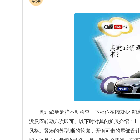
奥迪a3钥匙拧不动检查一下档位在P或N才
没反应转动几次即可。以下时对其的扩展介绍：1、
风格。紧凑的外型,晰的轮廓，无懈可击的尾部设