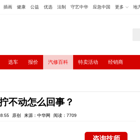
插画
健康
公益
优选
法制
守艺中华
应急中国
更多
地
选车
报价
汽修百科
特卖活动
经销商
匙拧不动怎么回事？
8:55
原创
来源：中华网
阅读：7709
咨询技师