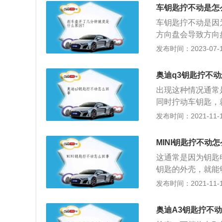
动机提供强劲输出
车钥匙拧不动是怎
的旅途也会变得舒
车钥匙拧不动是因
方向盘会导致方向
动了，再插进钥匙
发布时间：2023-07-17
方向盘即可。每次
方向盘就会自动落
奥迪q3钥匙拧不
锁止构造，也就是
出现这种情况通常
即便发动车也只能
同时拧动车钥匙，
时候需要一点力度
发布时间：2021-11-10
防盗功能，这种功
动方向盘的话，汽
MINI钥匙拧不动
能，就是将方向盘
这通常是因为钥匙
一种是1.4T直列
钥匙的外壳，就能
0KW，最大扭矩是
态下使用寿命是三年
发布时间：2021-11-10
匹配的是7挡双离合
年，到现在已经发展出
低功率版的，车子最
E、MINIPAC
奥迪A3钥匙拧不
车钥匙遥控距离变