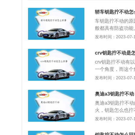
轿车钥匙拧不动怎
车钥匙拧不动的原
般都具有防盗功能
发，这时候如果拿
发布时间：2023-07-17
要生硬地去拧钥匙
方法其实很简单，
crv钥匙拧不动是
直到钥匙可以拧动
crv钥匙拧不动
后，里面的锁止机
一个角度，而这个
拧钥匙，否则会造
解决方法：可以右
发布时间：2023-07-17
是给门锁加热的方
盘锁死：当汽车熄
解决办法：将档位
方向盘转动，就会
奥迪a3钥匙拧不动
盘就不能动，即使
奥迪a3钥匙拧不
在被盗风险，所以
火，钥匙怎么也拧
锁定解除后，再进
在一个稍大的角度
发布时间：2023-07-17
难转动钥匙，并且
可能会拧不动，造
损卡下线。解决方
没有把挡位回到P
不对：例如拧钥匙
钥匙拧不动怎么回