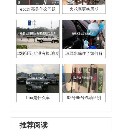
epc灯亮是什么问题
火花塞更换周期
驾驶证到期没有换,逾期
玻璃水冻住了如何解
怎么办??
决？
bba是什么车
92号95号汽油区别
推荐阅读