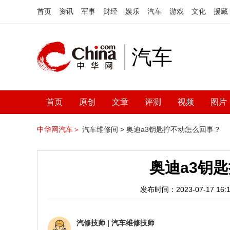
首页
资讯
军事
财经
娱乐
汽车
游戏
文化
援藏
汽车
首页
原创
文章
评测
视频
图片
中华网汽车＞
汽车维修间 >
奥迪a3钥匙拧不动怎么回事？
奥迪a3钥
发布时间：2023-07-17 16:1
汽修技师
|
汽车维修技师