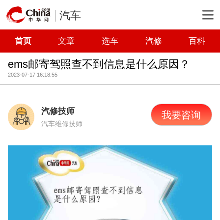
汽车
首页
文章
选车
汽修
百科
ems邮寄驾照查不到信息是什么原因？
2023-07-17 16:18:55
汽修技师
我要咨询
汽车维修技师