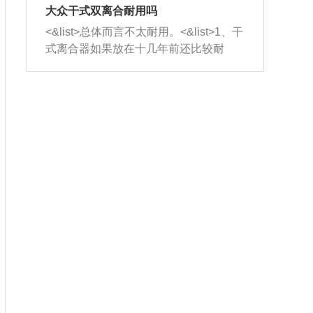
室，最后形成废气排出，就可以让三元
无法制作，需要将车辆送到修理厂或4s
造成烧机油。<&list>3、机油粘度。使用
大众干式双离合耐用吗
催化器得到清洗，排气管堵塞的情况就
店；<&list>2.车辆半轴套管防尘罩破
机油粘度过小的话，同样会有烧机油现
<&list>总体而言不太耐用。<&list>1、干
能够得到解决。
裂，破裂后会出现漏油现象，使半轴磨
象，机油粘度过小具有很好的流动性，
式离合器如果放在十几年前还比较耐
损严重，磨损的半轴容易损坏，产生异
容易窜入到气缸内，参与燃烧。<&list>
用，但是由于现在的汽车发动机动力输
响；<&list>3.稳定器的转向胶套和球头
4、机油量。机油量过多，机油压力过
出越来越高，使得干式离合器散热不足
老化，一般是使用时间过长造成的。解
大，会将部分机油压入气缸内，也会出
的缺陷也逐渐暴露出来。<&list>2、由于
决方法是更换新的质量好的转向橡胶套
现烧机油。<&list>5、机油滤清器堵塞：
干式双离合的工作环境暴露在空气中，
和球头。
会导致进气不畅，使进气压力下降，形
而离合器的散热也是通离合器罩上面的
成负压，使机油在负压的情况下吸入燃
几个小孔来进行散热。但是在行驶过程
烧室引起烧机油。<&list>6、正时齿轮或
中变速箱需要换挡，就不得不使得离合
链条磨损：正时齿轮或链条的磨损会引
器频繁工作。<&list>3、长时间的低速行
起气阀和曲轴的正时不同步。由于轮齿
驶以及过于频繁的启停，导致离合器的
或链条磨损产生的过量侧隙，使得发动
温度不断升高，而低速行驶时空气流动
机的调节无法实现：前一圈的正时和下
效率不高，无法将离合器中的热量有效
一圈可能就不一样。当气阀和活塞的运
的带走，导致离合器内部的温度不断升
动不同步时，会造成过大的机油消耗。
高，加速离合器的磨损。
解决方法：更换正时齿轮或链条。<&list
>7、内垫圈、进风口破裂：新的发动机
设计中，经常采用各种由金属和其他材