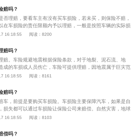
商业保险。赔付：按照保险新条款购买车险的车主，车辆被淹
险赔吗？
依照合同负责赔付。而在保险新条款生效之前购买车险的车
是否理赔，要看车主有没有买车损险，若未买，则保险不赔，
况讨论。
以在车损险的责任限额内予以理赔，一般是按照车辆的实际损
车主投保了车损险，那么车辆涉水就能获得保险赔付。车损险
 16:18:55
阅读：8200
额有关，无论出险多少次，只要在投保保额内，车损险就会进
保额则车损险不赔。不过，车被水淹，车损险不一定可以全额
理赔吗？
情况而定。一旦车辆被被浸泡在水里，那么车主必须马上拨打
理赔。车险规避地震根据保险条款，对于地裂、泥石流、地
话进行报案；保险公司赔或者不赔，赔多少，都是要通过定损
造成的车损或人员伤亡，车险可提供理赔，因地震属于巨灾范
要对现场进行拍照取证，及时拍下现场照片和车辆的受损情
一例外明确将地震列为除外责任。以下是关于保险拒赔情况介
 16:18:55
阅读：8161
行定损；车主施救爱车所产生的费用也可以由保险公司来报
汽车：车辆在行驶过程中涉水导致发动机熄火，车主二次启动
车时，车主要打电话叫救援车来拖车，不要启动车辆。
出涉水区域导致发动机进水，这种情况下产生的损害保险公司
险赔吗？
车主购买车损险也不要车辆涉水熄火的情况再次启动发动机。
赔车，前提是要购买车损险。车损险主要保障汽车，如果是自
进行驾车：车主在遇到积水严重区域时明知积水较深，但车主
，损失都可以通过车损险让保险公司来赔偿。自然灾害，地球
去，这种情况下导致发动机进水损坏，保险公司也会拒绝赔
括人类活动诱发的自然变异，无时无地不在发生，当这种变异
 16:18:55
阅读：8103
来危害时，即构成自然灾害。车子遭受自然灾害时关于保险注
报案电话打不通：先就近找保险公司定损中心工作人员过去拍
赔偿吗？