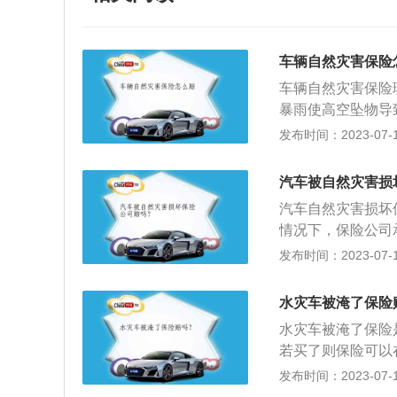
车辆自然灾害保险
车辆自然灾害保险
暴雨使高空坠物导
公司会依据实际情
发布时间：2023-07-17
有事故的第三方，
人协商解决。车辆
汽车被自然灾害损
用保险车辆过程中
汽车自然灾害损坏
撞、倾覆、坠落；
情况下，保险公司
风；⑤雷击、雹灾
其管理者或者所有
发布时间：2023-07-17
滑坡；⑦载运保险
司是一定会赔偿，
发生保险事故时，
介绍：不违法就保
理的施救费用，由
水灾车被淹了保险
受到法律保护，只
水灾车被淹了保险
借口拒绝赔付因车
若买了则保险可以
生小剐小蹭等事故
进行赔付。更多相
发布时间：2023-07-17
任。明确主/次责
在使用保险车辆时