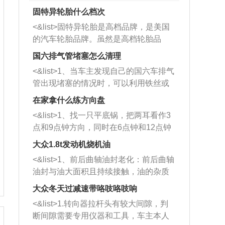
固特异轮胎什么档次
<&list>固特异轮胎是高档品牌，是美国
的汽车轮胎品牌。虽然是高档轮胎品
牌，但是中高低端的轮胎都有生产，这
国六排气管堵塞怎么清理
也是为了更好的开拓市场。
<&list>1、当车主发现自己的国六车排气
管出现堵塞的情况时，可以利用铁丝或
者是细棍，直接将杂物给取出来，如果
在家拿什么练方向盘
堵塞情况比较严重，也可以采取应急措
<&list>1、找一只平底锅，把两耳看作3
施。 <&list>2、直接利用木棍将所有的
点和9点钟方向，同时在6点钟和12点钟
杂物推到排气管里面的位置处，然后将
方向做一个标记。 <&list>2、双手握住
三元催化器拆解开，就可以将堵塞的东
大众1.8t发动机烧机油
平底锅两耳，然后往左打半圈、一圈、
西取出来。但如果是因为积碳过多引起
<&list>1、前后曲轴油封老化：前后曲轴
一圈半的练习，往右同样也要打相同的
的堵塞，就需要将三元催化器泡在草酸
油封与油大面积且持续接触，油的杂质
圈数。 <&list>3、最后强调要反复练
中进行清洗。 <&list>3、也可以利用清
和发动机内持续温度变化使其密封效果
习，这样就可以形成肌肉记忆，在真实
大众冬天过减速带咯吱咯吱响
洗剂对堵塞的情况得到解决，将清洗剂
逐渐减弱，导致渗油或漏油。<&list>2、
驾驶车辆时，不需要记忆也能打好方
放在燃油箱中，与燃油混合后，车辆启
<&list>1.转向器拉杆头有较大间隙，判
活塞间隙过大：积碳会使活塞环与缸体
向。
动时，就可以和汽油一起进入到燃烧
断间隙需要专用仪器和工具，车主本人
的间隙扩大，导致机油流入燃烧室中，