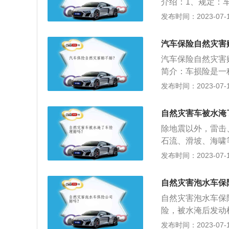
介绍：1、规定：
险业务。
然灾害所造成被保
发布时间：2023-07-17
偿，属于车辆损失
车辆损失险一般有
汽车保险自然灾害
汽车保险自然灾害
简介：车损险是一
车辆时发生保险事
发布时间：2023-07-17
偿。2、赔偿范围
塌、暴风、龙卷风
自然灾害车被水淹
崩、泥石流、滑坡
除地震以外，雷击
石流、滑坡、海啸
识别泡水车和事故
发布时间：2023-07-17
迹。然后用钥匙开
个车门锁。应注意
自然灾害泡水车保
是因为泡水，导致
自然灾害泡水车保
的照明灯和信号灯
险，被水淹后发动
有大量泥沙或附着
据国机动车保险条
发布时间：2023-07-17
本体上访电线及真