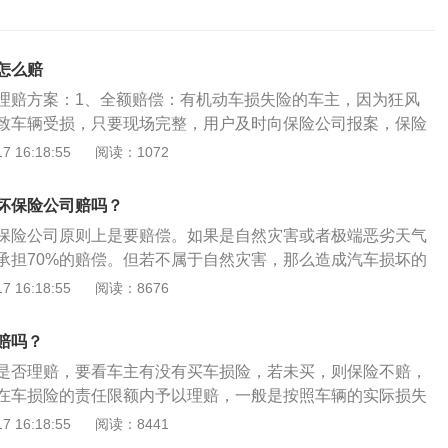
怎么赔
理赔方案：1、全额赔偿：有机动车损失险的车主，因为狂风
致车辆受损，只要现场完整，用户及时向保险公司报案，保险
况赔付。2、部分赔偿：要是车辆被从高处掉落的异物砸到，
 16:18:55
阅读：1072
保险公司赔偿车主70%的机动车损失，剩余30%要和事故负责
损失险保险责任范围：1、被保险人或其允许的驾驶人员在使
坏保险公司赔吗？
，因下列原因造成保险车辆的损失，保险人负责赔偿：①碰
保险公司原则上是要赔偿。如果是自然灾害或者极端恶劣天气
②火灾、爆炸、自燃；③外界物体坠落、倒塌；④暴风、龙卷
承担70%的赔偿。但若不属于自然灾害，那么造成汽车损坏的
、暴雨、洪水、海啸；⑥地陷、冰陷、崖崩、雪崩、泥石流、
人承担责任或者部分责任。只要符合保险合同的规定，保险公
 16:18:55
阅读：8676
车辆的渡船遭受自然灾害(只限于有驾驶人员随车照料者)。2、
如果不符合理赔要求，车主只能自己承担损失。以下是其相关
被保险人为防止或者减少保险车辆的损失所支付的必要的、合
护：只要车主不涉嫌饮酒、吸毒等违法行为，您的合法权益就
保险人承担，最高不超过保险金额的数额。
赔吗？
要拥有三者、车损和不计免赔等险种，保险公司就不能找任何
是否理赔，要看车主有没有买车损险，若未买，则保险不赔，
辆损坏带来的财产损失。走简易程序：日常用车过程中难免发
在车损险的责任限额内予以理赔，一般是按照车辆的实际损失
。处理类似事故通常走简易程序，拍照取证后等待交警划分责
关资料如下：车损险：车损险是指被保险人或其允许的驾驶员
 16:18:55
阅读：8441
任后，就能在各自的保险公司备案并等待理赔。
发生保险事故而造成保险车辆受损，保险公司在合理范围内予