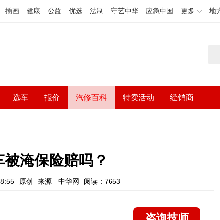
插画
健康
公益
优选
法制
守艺中华
应急中国
更多
地
选车
报价
汽修百科
特卖活动
经销商
车被淹保险赔吗？
8:55
原创
来源：中华网
阅读：7653
咨询技师