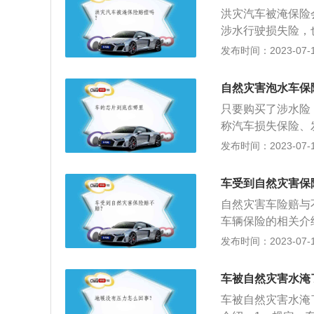
照，如果是在维修
洪灾汽车被淹保险
司会根据特殊情况
涉水行驶损失险，
玻璃被砸，如只是
附加险并不是车主
发布时间：2023-07-17
险，保险公司免责
水后认为发动机进
并不包括涉水险：
的合法驾驶人在使
以就算车主已买全
自然灾害泡水车保
机损坏，保险人按
浸车强启发动机损
只要购买了涉水险
导致发动机损坏的
称汽车损失保险、
洗：车辆发生保险
是一种新衍生的险
发布时间：2023-07-17
并立即向公安机关
指经过水浸泡的车
车身座椅，车身底
车受到自然灾害保
电路容易造成短路
自然灾害车险赔与
车辆保险的相关介
称车险），是指对
发布时间：2023-07-17
失负赔偿责任的一
发展，是在第二次
车被自然灾害水淹
遍性的社会危险；
车被自然灾害水淹
任列入强制保险的