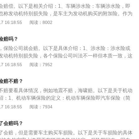
厂则可边拆边定损。如果因打不通电话超出报案时间，保险公
会赔偿。以下是相关介绍：1、车辆涉水险：车辆涉水险，即
特殊处理。2、关于玻璃单独破损能否获赔：受暴雨影响车辆
也称发动机特别损失险，是车主为发动机购买的附加险。作为
前后玻璃或四门玻璃单独破损，车主又没投保玻璃单独破损
想买就能买。但是涉水险所导致的发动机损坏，若是车主在浸
 16:18:55
阅读：8002
不赔。但如若被砸的还有车身，所有损失都将获赔。3、全险
水，保险公司则可以不赔。2、赔偿条件：被保险人或其允许
保险公司的相关负责人表示，涉水险并不包含在全险当中，所
用保险机动车过程中，因暴雨、洪水后造成保险机动车的发动
保，水浸导致车辆发动机受损，保险公司不赔此损失。4、水
险赔吗？
照保险合同约定负责赔偿。
坏不赔：保险公司对于车主自身操作错误所强行启动发动机而
，保险公司就会赔。以下是具体介绍：1、涉水险：涉水险或
，就算购买涉水险保险公司也不赔。5、定损前切忌自行清
发动机特别损失险，各个保险公司叫法不一样但本质一致，这
事故后，要立即保护现场，抢救伤员和财产，保留相关证据，
种，均指车主为发动机购买的附加险。2、泡水车：泡水车是
 16:18:55
阅读：7952
交通管理部门报案。
子，一般是指发动机，变速箱被水泡过，浸水深度超过车轮及
部部件与水长时间接触的机动车，这样的车子危险系数很大，
险赔不赔？
，起火等。
不赔要看具体情况，例如地震不赔，海啸赔。以下是关于机动
绍：1、机动车辆保险的定义：机动车辆保险即汽车保险（简
机动车辆由于自然灾害或意外事故所造成的人身伤亡或财产损
 16:18:55
阅读：7934
种商业保险。2、机动车辆保险的发展：机动车辆保险的真正
世界大战后，一方面，汽车的普及使道路事故危险构成一种普
了会赔吗？
另一方面，许多国家将包括汽车在内的各种机动车辆第三者责
了会赔，但是需要车主购买车损险。以下是关于车损险的具体
范围。因此，机动车辆保险业务在全球均是具有普遍意义的保