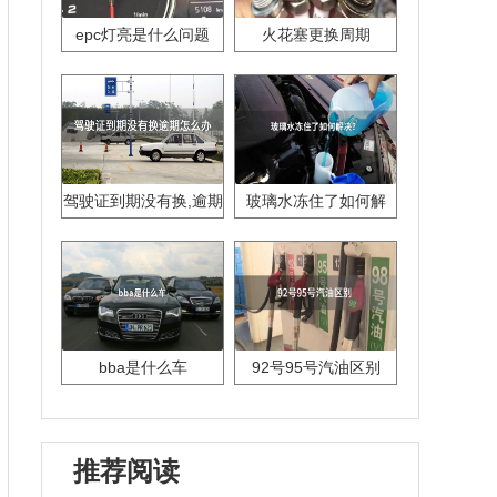
epc灯亮是什么问题
火花塞更换周期
驾驶证到期没有换,逾期
玻璃水冻住了如何解
怎么办??
决？
bba是什么车
92号95号汽油区别
推荐阅读