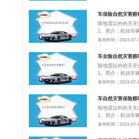
险范围。赔偿部分
管线路老化龟裂状
核心的发动机则不
判断泡水车的机率
车保险自然灾害赔
水淹后发动机的维
除地震以外的天灾
赔。
1、简介：机动车
身及机动车辆的第
发布时间：2023-07-17
车辆保险一般包括
分为车辆损失险和
车全险自然灾害赔
（司机责任险和乘
除地震以外的天灾
1、简介：机动车
身及机动车辆的第
发布时间：2023-07-17
车辆保险一般包括
分为车辆损失险和
车自然灾害保险赔
（司机责任险和乘
除地震以外的天灾
1、简介：机动车
身及机动车辆的第
发布时间：2023-07-17
车辆保险一般包括
分为车辆损失险和