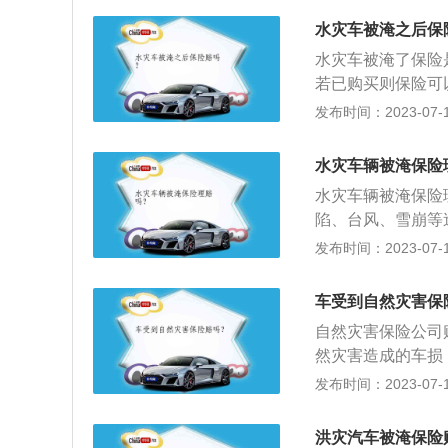
以赔偿的一种汽车
水灾车被淹之后保
的损失由保险公司
水灾车被淹了保险
主，赔付需要分情
若已购买则保险可
失进行赔付。只要
发布时间：2023-07-17
的赔付与投保的保
行全额赔付，超过
水灾车辆被淹保险
赔付，要根据实际
水灾车辆被淹保险
保险公司的客服电
陷、台风、雪崩等
后才能确定，所以
围，车险条款都无
发布时间：2023-07-17
况，以便定损员进
绍：车主二次启动
销，所以发生水泡
车辆发动机试图开
车受到自然灾害保
会拒赔，因此即使
自然灾害保险公司
车主在已知水深还
然灾害造成的车损
依然试图驱车开过
上的自然变异，包
发布时间：2023-07-17
偿。
现象给人类社会带
意事项：1、关于
洪灾汽车被淹保险