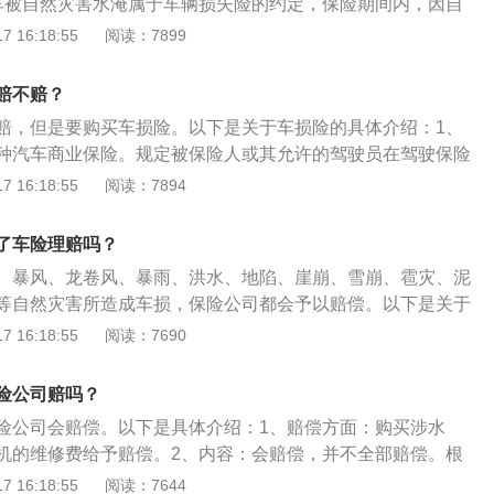
车被自然灾害水淹属于车辆损失险的约定，保险期间内，因自
险机动车的直接损失，保险人依照本保险合同的约定负责赔
 16:18:55
阅读：7899
险责任范围。2、比例：自然灾害和极端恶劣天气的情况下，
30%左右的免赔额，保险公司赔偿损失金额的70%。
赔不赔？
赔，但是要购买车损险。以下是关于车损险的具体介绍：1、
种汽车商业保险。规定被保险人或其允许的驾驶员在驾驶保险
故而造成保险车辆受损时，保险公司在合理范围内应予以赔
 16:18:55
阅读：7894
：碰撞、倾覆、坠落、火灾、爆炸、自燃、外界物体坠落、倒
、雷击、雹灾、暴雨、洪水、海啸、地陷、冰陷、崖崩、雪
了车险理赔吗？
等自然灾害。
、暴风、龙卷风、暴雨、洪水、地陷、崖崩、雪崩、雹灾、泥
等自然灾害所造成车损，保险公司都会予以赔偿。以下是关于
车的方法：1、检查车锁：看是否有被撬开破坏或者灌胶的痕
 16:18:55
阅读：7690
启每个车门，看看门锁是不是为同一组，能否轻松的转动每一
，如果转动很费力，甚至快要拧断钥匙时才能打开，都有可能
险公司赔吗？
中控马达生锈导致工作不良。2、发动机舱：检查发动机舱内
险公司会赔偿。以下是具体介绍：1、赔偿方面：购买涉水
组的固定脚架是否断裂或松脱。检查电线接头及插座，如果内
机的维修费给予赔偿。2、内容：会赔偿，并不全部赔偿。根
有锈斑，表明可能为泡水车。3、发动机室的鉴定：检查引擎
款有关规定，自然灾害造成车辆损失属于商业车险中车损险保
 16:18:55
阅读：7644
空管，高压点火线圈与火花塞缝隙是否有泥浆附着痕迹，判断