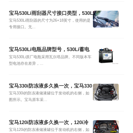
宝马530Li雨刮器尺寸接口类型，530L
i雨刮器拆卸更换教程
宝马530Li雨刮器的尺寸为26+18英寸，使用的是
专用接口。无...
宝马530Li电瓶品牌型号，530Li蓄电
池怎么更换教程
宝马530Li原厂电瓶采用瓦尔塔品牌。不同版本车
型电池存在差异，...
宝马330i防冻液多久换一次，宝马330
i冷却液加注及更换教程
宝马330i的防冻液储液罐位于发动机的右侧，如
图所示。宝马原车采...
宝马120i防冻液多久换一次，120i冷
却液加注及更换教程
宝马120i的防冻液储液罐位于发动机的右侧，如