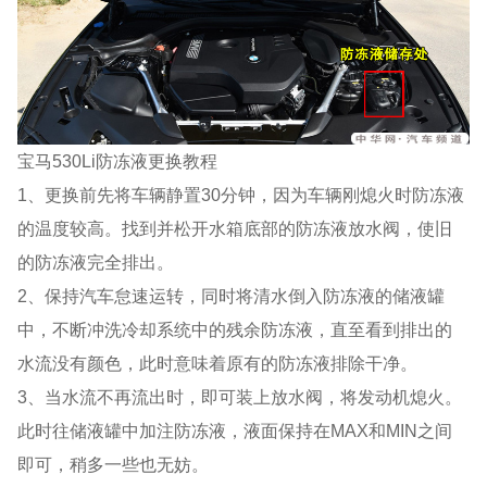
宝马530Li
防冻液更换教程
1、更换前先将车辆静置30分钟，因为车辆刚熄火时防冻液
的温度较高。找到并松开水箱底部的防冻液放水阀，使旧
的防冻液完全排出。
2、保持汽车怠速运转，同时将清水倒入防冻液的储液罐
中，不断冲洗冷却系统中的残余防冻液，直至看到排出的
水流没有颜色，此时意味着原有的防冻液排除干净。
3、当水流不再流出时，即可装上放水阀，将发动机熄火。
此时往储液罐中加注防冻液，液面保持在MAX和MIN之间
即可，稍多一些也无妨。