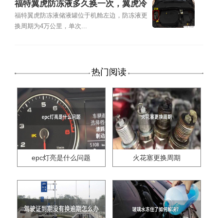
福特翼虎防冻液多久换一次，翼虎冷
却液加注及更换教程
福特翼虎防冻液储液罐位于机舱左边，防冻液更
换周期为4万公里，单次...
热门阅读
epc灯亮是什么问题
火花塞更换周期