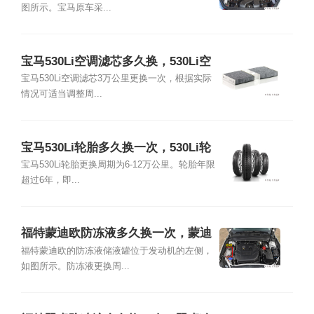
图所示。宝马原车采...
宝马530Li空调滤芯多久换，530Li空
调滤芯位置及更换教程
宝马530Li空调滤芯3万公里更换一次，根据实际
情况可适当调整周...
宝马530Li轮胎多久换一次，530Li轮
胎品牌型号尺寸
宝马530Li轮胎更换周期为6-12万公里。轮胎年限
超过6年，即...
福特蒙迪欧防冻液多久换一次，蒙迪
欧冷却液加注及更换教程
福特蒙迪欧的防冻液储液罐位于发动机的左侧，
如图所示。防冻液更换周...