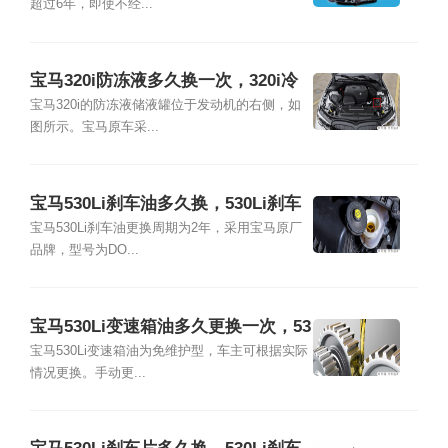
超过6年，即使不经...
宝马320i防冻液多久换一次，320i冷
却液加注及更换教程
宝马320i的防冻液储液罐位于发动机的右侧，如
图所示。宝马原车采...
宝马530Li刹车油多久换，530Li刹车
油品牌型号及更换教程
宝马530Li刹车油更换周期为2年，采用宝马原厂
品牌，型号为DO...
宝马530Li变速箱油多久更换一次，53
0Li变速箱油更换方法
宝马530Li变速箱油为免维护型，车主可根据实际
情况更换。手动更...