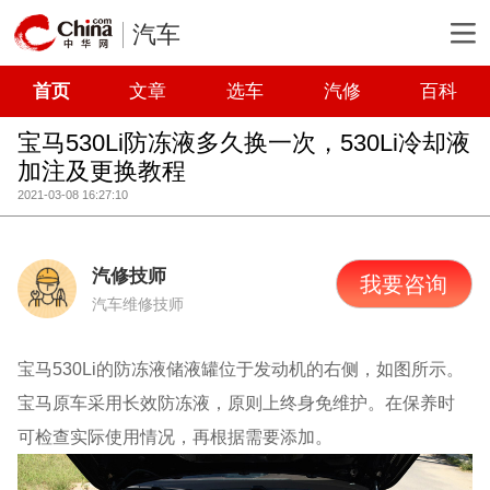
汽车
首页
文章
选车
汽修
百科
宝马530Li防冻液多久换一次，530Li冷却液
加注及更换教程
2021-03-08 16:27:10
汽修技师
我要咨询
汽车维修技师
宝马530Li的防冻液储液罐位于发动机的右侧，如图所示。
宝马原车采用长效防冻液，原则上终身免维护。在保养时
可检查实际使用情况，再根据需要添加。