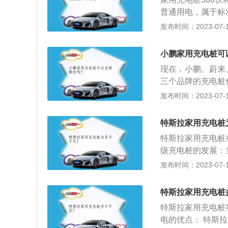
行快速充电，当夜
普通用电，属于标
电的注意事项：1
变化。220伏充
发布时间：2023-07-17
压配电室和变压器
功能。具体区别体
警示牌的标示必须
式充电桩，220
明。设备的接地点
小鹏家用充电桩可
源要求输入电压为单
口标示牌。
现在，小鹏、蔚来
兹，允许电压波动范
三个品牌的充电桩
应满足充电对象，
桩将在充电期间进
发布时间：2023-07-17
求，最大输出电流
通电。蔚来、比亚
式分为常规和快速
用。以远程版本的小
对不同电池类型选
特斯拉家用充电桩
着小鹏P7最多可以
特斯拉家用充电桩
充满电。如果使用
级充电桩的发展：
可达250kW。公司
发布时间：2023-07-17
rtruck或将首
设，其最大充电功
特斯拉家用充电桩
提升了一倍（V2超
特斯拉家用充电桩
率状态下，5分钟所
电的优点： 特斯
里程。同样时间，Mo