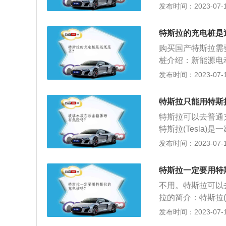
地地给车辆充电，
发布时间：2023-07-17
前，特斯拉在中国已
时候给车辆充电，
够覆盖约90%的
保证车辆在第二天
还会进一步缩短。
特斯拉的充电桩是
度，零下二十摄氏
购买国产特斯拉需
平台上的充电机以及
桩介绍：新能源电
环境条件降水和风
地面或墙壁，安装
发布时间：2023-07-17
车场或充电站内，
连接方式：新能源
特斯拉只能用特斯
充电插头用于为电
特斯拉可以去普通
充电两种充电方式
特斯拉(Tesla
设备，旗下四款在
发布时间：2023-07-17
便利性受到其公司
车主提供国标充电
特斯拉一定要用特
桩选择：国家电网
不用。特斯拉可以
时。专用充电插座
拉的简介：特斯拉(
能板及储能设备，
发布时间：2023-07-17
斯拉汽车充电的便