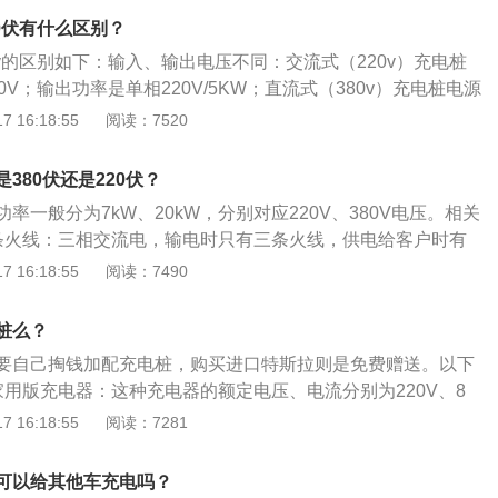
主提供国标充电口适配器，所以特斯拉可以用普通充电桩充
20伏有什么区别？
充电桩选择：（1）国家电网充电桩，充满需12小时左右。
80v的区别如下：输入、输出电压不同：交流式（220v）充电桩
，充满需25～40小时。（3）专用充电插座，充满需10小时左
0V；输出功率是单相220V/5KW；直流式（380v）充电桩电源
充电器，充满需要5小时左右。
线380VAC，输出为直流电，输出电压满足充电对象的电池制
 16:18:55
阅读：7520
不同：交流式（220v）充电桩一般只有一种充电模式；而直流
电桩充电方式分为常规和快速2种方式，常规为5小时充电方式，快
380伏还是220伏？
式（针对不同电池类型选择）。防护等级不同：交流式（220
率一般分为7kW、20kW，分别对应220V、380V电压。相关
足《低压配电设计规范》（GB/50053）中的相关规定；直流
条火线：三相交流电，输电时只有三条火线，供电给客户时有
（栓）防护等级符合《GB-4208-1993外壳防护等级（IP代
只使用其中一条相线及中线，便是单相电。三条火线上的正弦
 16:18:55
阅读：7490
。使用的时间方面：白天充电业务多时，使用380v交流方式进行
差，主要为工业用。如果相电压是220V，线电压则是380V。2、
电业务少时，使用220v直流充电进行慢充操作。充电桩的分
般为三相四线。三个相线的符号为L1，L2，L3，也可以分别表
：可分为落地式充电桩、挂壁式充电桩。落地式充电桩适合安
桩么？
代表相线1，相线2，相线3，L为Live-Wire的缩写，零线的
停车位。挂壁式充电桩适合安装在靠近墙体的停车位。按照安
要自己掏钱加配充电桩，购买进口特斯拉则是免费赠送。以下
al-Wire的缩写。地线为E，为Earth的缩写。
共充电桩和专用充电桩。公共充电桩是建设在公共停车场
家用版充电器：这种充电器的额定电压、电流分别为220V、8
位，为社会车辆提供公共充电服务的充电桩。专用充电桩是建
电12km的里程。普通的空调插座就能够适配这种接口，不过一
 16:18:55
阅读：7281
有停车场（库），为单位（企业）内部人员使用的充电桩。自
不然会报警充不进电。2、工业版充电器：额定充电参数：电
个人自有车位（库），为私人用户提供充电的充电桩。充电桩
6A，可达到充电速度60km／h。该插座需要额外的工业插座，只
可以给其他车充电吗？
库）的停车位建设。安装在户外的充电桩防护等级不应低于IP5
插座的接线要求有三根火线、一根零线和一根地线，地线需要