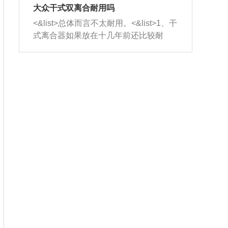
室，最后形成废气排出，就可以让三元
无法制作，需要将车辆送到修理厂或4s
造成烧机油。<&list>3、机油粘度。使用
大众干式双离合耐用吗
催化器得到清洗，排气管堵塞的情况就
店；<&list>2.车辆半轴套管防尘罩破
机油粘度过小的话，同样会有烧机油现
<&list>总体而言不太耐用。<&list>1、干
能够得到解决。
裂，破裂后会出现漏油现象，使半轴磨
象，机油粘度过小具有很好的流动性，
式离合器如果放在十几年前还比较耐
损严重，磨损的半轴容易损坏，产生异
容易窜入到气缸内，参与燃烧。<&list>
用，但是由于现在的汽车发动机动力输
响；<&list>3.稳定器的转向胶套和球头
4、机油量。机油量过多，机油压力过
出越来越高，使得干式离合器散热不足
老化，一般是使用时间过长造成的。解
大，会将部分机油压入气缸内，也会出
的缺陷也逐渐暴露出来。<&list>2、由于
决方法是更换新的质量好的转向橡胶套
现烧机油。<&list>5、机油滤清器堵塞：
干式双离合的工作环境暴露在空气中，
和球头。
会导致进气不畅，使进气压力下降，形
而离合器的散热也是通离合器罩上面的
成负压，使机油在负压的情况下吸入燃
几个小孔来进行散热。但是在行驶过程
烧室引起烧机油。<&list>6、正时齿轮或
中变速箱需要换挡，就不得不使得离合
链条磨损：正时齿轮或链条的磨损会引
器频繁工作。<&list>3、长时间的低速行
起气阀和曲轴的正时不同步。由于轮齿
驶以及过于频繁的启停，导致离合器的
或链条磨损产生的过量侧隙，使得发动
温度不断升高，而低速行驶时空气流动
机的调节无法实现：前一圈的正时和下
效率不高，无法将离合器中的热量有效
一圈可能就不一样。当气阀和活塞的运
的带走，导致离合器内部的温度不断升
动不同步时，会造成过大的机油消耗。
高，加速离合器的磨损。
解决方法：更换正时齿轮或链条。<&list
>7、内垫圈、进风口破裂：新的发动机
设计中，经常采用各种由金属和其他材