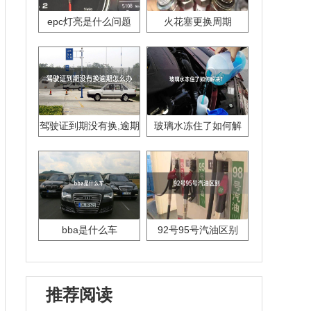
epc灯亮是什么问题
火花塞更换周期
驾驶证到期没有换,逾期
玻璃水冻住了如何解
怎么办??
决？
bba是什么车
92号95号汽油区别
推荐阅读