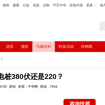
插画
健康
公益
优选
法制
守艺中华
应急中国
更多
地
选车
报价
汽修百科
特卖活动
经销商
0？
桩380伏还是220？
8:55
原创
来源：中华网
阅读：7644
咨询技师