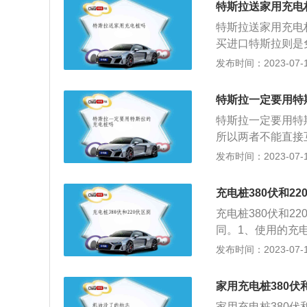
特斯拉送家用充电
特斯拉送家用充电
买进口特斯拉则是
的额定电压、电流分
发布时间：2023-07-17
插座就能够适配这
工业版充电器：额定
特斯拉一定要用特
h。该插座需要额
特斯拉一定要用特
线、一根零线和一
所以两者不能直接
的充电通讯规则进
发布时间：2023-07-17
分，目前市场上最
区）、欧标（德国
充电桩380伏和22
基本99.9%的
充电桩380伏和
电桩满足国家标准
同。1、使用的充电
后，充电桩本身是
充电桩。2、电源要
发布时间：2023-07-17
题，并且现在大部
出功率单相220V/
车上了一把锁，当
（栓）应满足充电
家用充电桩380伏
式要求等。3、使
家用充电桩380伏