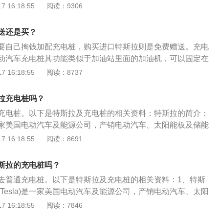
对于车辆的日常使用也很方便，安装好之后可以晚上开回去的
 16:18:55
阅读：9306
经建成了超过2800个超级充电桩，2500个目的地充电桩，能
然后等到第二天车辆充满电之后就可以把车辆开走，这样可以
人口密集城市。未来随着V4充电桩的投入使用，车辆的充电时间
出门的时候是满电。 特斯拉安装充电桩的条件： 工作环境温
送还是买？
度到五十摄氏度；相对湿度百分之五到百分之九十五；安装在
要自己掏钱加配充电桩，购买进口特斯拉则是免费赠送。充电
暴露在外的部件应能承受GB/T4797.5-9《电工电子产品自然
动汽车充电桩其功能类似于加油站里面的加油机，可以固定在
》中表九规定的不同地区、不同高度处相对风速的侵袭。
于公共建筑（公共楼宇、商场、公共停车场等）和居民小区停
 16:18:55
阅读：8737
可以根据不同的电压等级为各种型号的电动汽车充电。充电桩
电动汽车充电桩的输入端与交流电网直接连接，输出端都装有
拉充电桩吗？
动汽车充电。新能源电动汽车充电桩一般提供常规充电和快速
充电桩。以下是特斯拉及充电桩的相关资料：特斯拉的简介：
。
)是一家美国电动汽车及能源公司，产销电动汽车、太阳能板及储能
售车系。特斯拉可使用普通充电桩的原因：特斯拉汽车充电的
 16:18:55
阅读：8691
的重视，充电桩国标发布之后，特斯拉在中国销售的车型都为
口适配器，所以特斯拉可以用普通充电桩充电。特斯拉的充电
斯拉的充电桩吗？
充电桩，充满需12小时左右。家用充电插座，充满需25～40小
去普通充电桩。以下是特斯拉及充电桩的相关资料：1、特斯
，充满需10小时左右。特斯拉充电器，充满需要5小时左右。
Tesla)是一家美国电动汽车及能源公司，产销电动汽车、太阳
旗下四款在售车系。2、特斯拉可使用普通充电桩的原因：特
 16:18:55
阅读：7846
利性受到其公司的重视，充电桩国标发布之后，特斯拉在中国