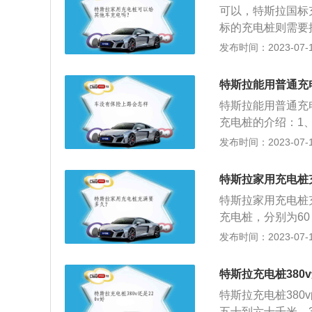
4。安装在户内的
可以，特斯拉国标
将金属杆的一端插
一充和一桩多充。
标的充电桩则需要接
充电桩（栓）和交
X，昂希诺EV、奥
发布时间：2023-07-17
加油机，可以固定
下是特斯拉的相关
场等）和居民小区
饰设计非常有科技
特斯拉能用普通充
动汽车充电。充电
拉汽车都会配备两
特斯拉能用普通充
为电动汽车充电。
式与内燃机不同，
充电桩的介绍：1
使用特定的充电卡
最大扭矩，但是电
电桩：是特斯拉车
发布时间：2023-07-17
电方式、充电时间
电动机就可以立马
同意，条件允许就
充电时间等数据。
道路内行驶。
充电桩，现在每辆
特斯拉家用充电桩
通用。4、便携式
特斯拉家用充电桩
任何一个220v
充电桩，分别为60
样，会出现在酒店
要分为交流充电桩
发布时间：2023-07-17
活，充满电一般在
流，短时间内充电
特斯拉充电桩380v
分为公共充电桩、
特斯拉充电桩380
分，不同的服务对
五十到六十千米，3