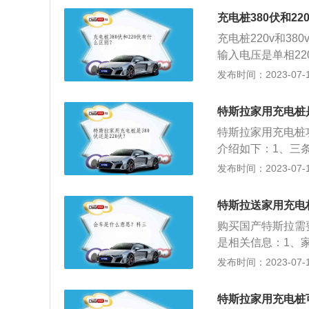
销售的车型都为车
充电桩380伏和2
电。3、特斯拉的
充电桩220v和3
（2）家用充电插座
输入电压是单相22
右。（4）特斯拉
输入电压是三相四
发布时间：2023-07-17
式要求。充电方式
式（380v）充
特斯拉家用充电桩是
速为1小时充电方
特斯拉家用充电桩功
v）充电桩保护应满
介绍如下：1、三
式（380v）充电桩
三条火线和中线。
发布时间：2023-07-17
码）》IP54要求
波各有120°相位
快速充电，夜间充
三相电：三相电一
类：按安装方式分
特斯拉送家用充电
示为A，B，C，分别
装在不靠近墙体的
购买国产特斯拉需
符号为N，为Neutr
装地点：可分为公
是相关信息：1、
（库）结合停车泊
A，每小时可以充
发布时间：2023-07-17
设单位（企业）自
定要额外接地线，
用充电桩是建设在
压380V，电流1
特斯拉家用充电桩
一般结合停车场（
能用于三相电源。