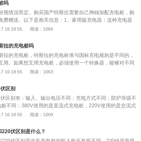
桩吗
桩视情况而定。购买国产特斯拉需要自己掏钱加配充电桩，购
免费赠送。以下是相关信息：1、家用版充电器：这种充电器
别为220V、8A，每小时可以充电12km的里程。普通的空调
 16:18:55
阅读：1066
种接口，不过一定要额外接地线，不然会报警充不进电。2、
充电参数：电压380V，电流16A，可达到充电速度60km／
斯拉的充电桩吗
外的工业插座，只能用于三相电源。插座的接线要求有三根火
斯拉的充电桩，特斯拉的充电标准与国标充电规则是不同的，
根地线，地线需要将金属杆的一端插入小于一米的泥土中。
互用。如果想互用充电桩，必须使用一个转换器，能够对不同
行转换。其实充电桩并没有专用与非专用之分，它只有国标之
 16:18:55
阅读：1063
多的充电桩一般是国标（中国）、美标（美国、加拿大等地
、英国、法国等地区）等，只要是国标它就适用于中国市场上
0伏区别
车型。就像汽油一样的，只要符合中国电动汽车新国标的要求，充
220伏区别有：输入、输出电压不同；充电方式不同；防护等级不
要求都可以为新能源车充电。换句话说，只要使用转换器之
桩不同：380V使用的是直流式充电桩，220V使用的是交流式
正规的、合格的充电桩都可以为特斯拉充电，不会有安全问
求不同：220V交流式充电桩电源要求输入电压单相220V；输
 16:18:55
阅读：1009
分新能源充电设备生产厂家都会购买产品责任保险，更是为爱
5KW；频率50Hz±2Hz等。380V交流式充电桩电源要求充电桩
然充电的时候也需严格按照说明书进行操作。
对象；充电桩输出为直流电，输出电压满足充电对象的电池制
和220伏区别是什么？
用的时间不用：白天充电业务多的时候，使用220V直流方式进
和220伏区别是汽车充电桩的输入电压有所不同，220伏是家庭