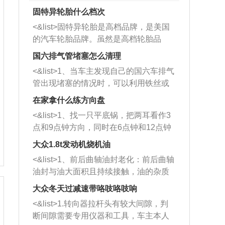
固特异轮胎什么档次
<&list>固特异轮胎是高档品牌，是美国
的汽车轮胎品牌。虽然是高档轮胎品
牌，但是中高低端的轮胎都有生产，这
国六排气管堵塞怎么清理
也是为了更好的开拓市场。
<&list>1、当车主发现自己的国六车排气
管出现堵塞的情况时，可以利用铁丝或
者是细棍，直接将杂物给取出来，如果
在家拿什么练方向盘
堵塞情况比较严重，也可以采取应急措
<&list>1、找一只平底锅，把两耳看作3
施。 <&list>2、直接利用木棍将所有的
点和9点钟方向，同时在6点钟和12点钟
杂物推到排气管里面的位置处，然后将
方向做一个标记。 <&list>2、双手握住
三元催化器拆解开，就可以将堵塞的东
大众1.8t发动机烧机油
平底锅两耳，然后往左打半圈、一圈、
西取出来。但如果是因为积碳过多引起
<&list>1、前后曲轴油封老化：前后曲轴
一圈半的练习，往右同样也要打相同的
的堵塞，就需要将三元催化器泡在草酸
油封与油大面积且持续接触，油的杂质
圈数。 <&list>3、最后强调要反复练
中进行清洗。 <&list>3、也可以利用清
和发动机内持续温度变化使其密封效果
习，这样就可以形成肌肉记忆，在真实
大众冬天过减速带咯吱咯吱响
洗剂对堵塞的情况得到解决，将清洗剂
逐渐减弱，导致渗油或漏油。<&list>2、
驾驶车辆时，不需要记忆也能打好方
放在燃油箱中，与燃油混合后，车辆启
<&list>1.转向器拉杆头有较大间隙，判
活塞间隙过大：积碳会使活塞环与缸体
向。
动时，就可以和汽油一起进入到燃烧
断间隙需要专用仪器和工具，车主本人
的间隙扩大，导致机油流入燃烧室中，