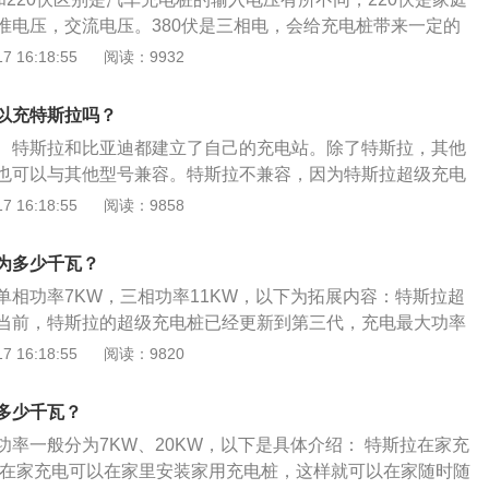
间充电站用户少时可用380交流充电进行慢充操作。充电桩充
准电压，交流电压。380伏是三相电，会给充电桩带来一定的
、变电所应设置安全嗣栏、警示牌、安全信号灯及警铃。2、高
电桩充电速度慢，380伏的充电桩充电速度快，甚至可以使用快充
 16:18:55
阅读：9932
室门外或变电所安全同栏上应悬挂“止步，高压危险”警示牌。
现在以下两个方面：使用的充电桩不同：380伏使用的是直流
朝向围栏的外侧。3、高压配电装置上应有显著的操作指示说
伏使用的是交流式充电桩。电源要求不同：220伏交流式充电桩电
应有明显可见的标志。4、室内应有明显的安全通道或安全出
以充特斯拉吗？
相220伏，输出功率为单相220伏/5千瓦，频率为50赫兹±2赫
、特斯拉和比亚迪都建立了自己的充电站。除了特斯拉，其他
围为单相220伏±15%。380伏交流式充电桩电源要求充电桩
也可以与其他型号兼容。特斯拉不兼容，因为特斯拉超级充电
充电桩输出为直流电，输出电压满足充电对象的电池制式要
行车辆识别。如果检测到您的车辆不是特斯拉，充电桩将不会
 16:18:55
阅读：9858
满足充电对象的电池制式1C的充电要求，并向下兼容，充电方
迪和小鹏的充电桩不会被识别，因此它们可以在一般情况下使
2种方式，常规为5小时充电方式，快速为1小时充电方式（针
鹏P7为例。长寿命版小鹏P7的电池容量为80.9kwh，这意味
择）。
为多少千瓦？
储存80.9kwh。如果使用快速充电桩，小鹏P7只需52分钟即可
单相功率7KW，三相功率11KW，以下为拓展内容：特斯拉超
慢速充电，则需要6.5小时才能完全充电。
当前，特斯拉的超级充电桩已经更新到第三代，充电最大功率
正在开发最大充电功率350kW的充电桩。ModelSPlaid和Cybe
 16:18:55
阅读：9820
先适配。现阶段，特斯拉第三代超级充电桩已经在全球范围内稳步铺
率可达250KW，性能比目前国内大范围使用的V2超级充电桩
多少千瓦？
充桩功率约为120KW）。以Model3为例，部分车型在峰值功
功率一般分为7KW、20KW，以下是具体介绍： 特斯拉在家充
充电量可行驶约100公里，15分钟最高可补充约250km的续航
拉在家充电可以在家里安装家用充电桩，这样就可以在家随时随
delS可以补充约230km，而ModelX可补充约203km。目