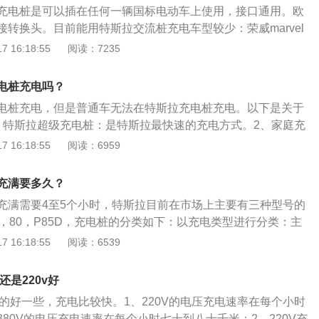
充电桩防护等级不应低于IP32。按充电接口数分：可分为一桩
充电桩是可以插在任何一辆国标电动车上使用，接口通用。欧
入小于一米的泥土中。
按充电方式分：充电桩（栓）可分为直流充电桩（栓），交流
转换头。目前能用特斯拉交流桩充电车型较少：荣威marvel
、直流一体充电桩（栓）。充电桩其功能类似于加油站里面的
迪e-tron的部分车型可以兼容，其余大部分车型不能识别。以
 16:18:55
阅读：7235
在地面或墙壁，安装于公共建筑（公共楼宇、商场、公共停车
介绍：1、简介：特斯拉的纯电动汽车外观设计非常好看，内
停车场或充电站内，可以根据不同的电压等级为各种型号的电
感，并且性能很好，续航里程也很长。2、动力：一般的特斯
电桩充电吗？
桩的输入端与交流电网直接连接，输出端都装有充电插头用于
台电动机，一台在前轴，另一台在后轴。电动机的动力输出方
电桩充电，但是普通车无法在特斯拉充电桩充电。以下是关于
充电桩一般提供常规充电和快速充电两种充电方式，人们可以
一般的汽油发动机或柴油发动机需要达到一定转速才可以输出
、特斯拉超级充电桩：是特斯拉最快速的充电方式。2、家庭充
在充电桩提供的人机交互操作界面上刷卡使用，进行相应的充
动机不需要。将电动汽车停在原地，将油门踏板踩到底之后，
主最常用的充电方式，只需要您有一个固定停车位，小区物业
 16:18:55
阅读：6959
、费用数据打印等操作，充电桩显示屏能显示充电量、费用、
输出最大扭矩。电动汽车的这种动力输出方式非常适合在市区
可以安装。3、第三方充电桩：国家电网充电桩也是第三方的
特斯拉车子都有国标快充/国标慢充这两个充电接口，都能实现
充满要多久？
充电桩：便携式充电桩一般是应急使用的充电方式，可以插在
充满需要4至5个小时，特斯拉目前在市场上主要有三种型号的
的三角插头上。5、目的地充电桩：目的地充电桩和家庭充电桩一
，80，P85D，充电桩的分类如下：以充电类型进行分类：主
/商场/写字楼等地方，起引流的作用，一般可免费使用。
和直流充电桩。交流充电桩一般是小电流，桩体较小，安装灵
 16:18:55
阅读：6539
6-8个小时，适用于小型乘用电动车；而直流充电桩一般是大电
量更大，桩体较大，占用面积大。以服务对象进行分类：主要
还是220v好
专用充电桩和自用充电桩。这里只是一种对充电桩的用途的区
v的好一些，充电比较快。1、220V的电压充电速率在每个小时
象的充电桩也可以角色互换。公共充电桩由政府机关等具有公
80V的电压充电速率在每个小时七十到八十千米；2、220V充