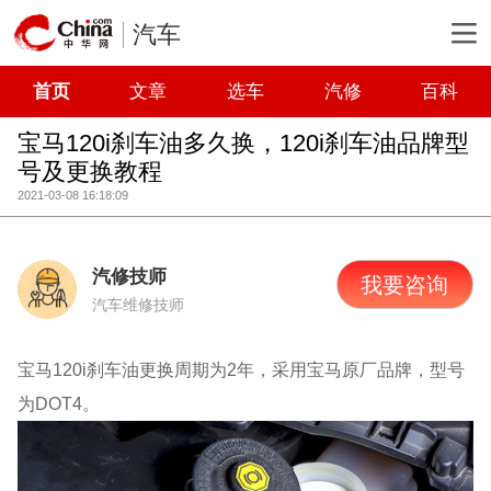
汽车
首页
文章
选车
汽修
百科
宝马120i刹车油多久换，120i刹车油品牌型
号及更换教程
2021-03-08 16:18:09
汽修技师
我要咨询
汽车维修技师
宝马120i刹车油更换周期为2年，采用宝马原厂品牌，型号
为DOT4。