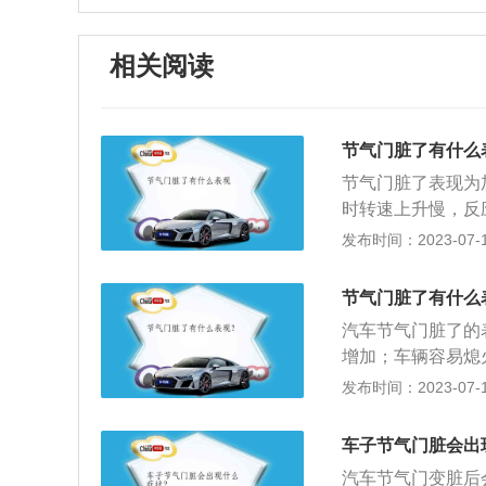
相关阅读
节气门脏了有什么
节气门脏了表现为
时转速上升慢，反
响发动机进气的精
发布时间：2023-07-17
候的抖动甚至熄火
括汽油和空气）的
节气门脏了有什么
导致发动机供油量
汽车节气门脏了的
体。节气门的推荐
增加；车辆容易熄
使用情况来定，清
脏了的原因：进气
发布时间：2023-07-17
净，怠速马达必须
曲轴箱当中的机油
弊，一般情况下维
出的进气管道；将
气的密封部位清洗
车子节气门脏会出
部进行清洁；对节
和免拆各有利弊。
汽车节气门变脏后