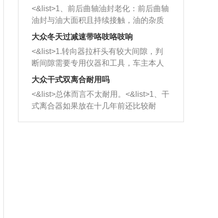
平底锅两耳，然后往左打半圈、一圈、
西取出来。但如果是因为积碳过多引起
<&list>1、前后曲轴油封老化：前后曲轴
一圈半的练习，往右同样也要打相同的
的堵塞，就需要将三元催化器泡在草酸
油封与油大面积且持续接触，油的杂质
圈数。 <&list>3、最后强调要反复练
中进行清洗。 <&list>3、也可以利用清
和发动机内持续温度变化使其密封效果
习，这样就可以形成肌肉记忆，在真实
大众冬天过减速带咯吱咯吱响
洗剂对堵塞的情况得到解决，将清洗剂
逐渐减弱，导致渗油或漏油。<&list>2、
驾驶车辆时，不需要记忆也能打好方
放在燃油箱中，与燃油混合后，车辆启
<&list>1.转向器拉杆头有较大间隙，判
活塞间隙过大：积碳会使活塞环与缸体
向。
动时，就可以和汽油一起进入到燃烧
断间隙需要专用仪器和工具，车主本人
的间隙扩大，导致机油流入燃烧室中，
室，最后形成废气排出，就可以让三元
无法制作，需要将车辆送到修理厂或4s
造成烧机油。<&list>3、机油粘度。使用
大众干式双离合耐用吗
催化器得到清洗，排气管堵塞的情况就
店；<&list>2.车辆半轴套管防尘罩破
机油粘度过小的话，同样会有烧机油现
<&list>总体而言不太耐用。<&list>1、干
能够得到解决。
裂，破裂后会出现漏油现象，使半轴磨
象，机油粘度过小具有很好的流动性，
式离合器如果放在十几年前还比较耐
损严重，磨损的半轴容易损坏，产生异
容易窜入到气缸内，参与燃烧。<&list>
用，但是由于现在的汽车发动机动力输
响；<&list>3.稳定器的转向胶套和球头
4、机油量。机油量过多，机油压力过
出越来越高，使得干式离合器散热不足
老化，一般是使用时间过长造成的。解
大，会将部分机油压入气缸内，也会出
的缺陷也逐渐暴露出来。<&list>2、由于
决方法是更换新的质量好的转向橡胶套
现烧机油。<&list>5、机油滤清器堵塞：
干式双离合的工作环境暴露在空气中，
和球头。
会导致进气不畅，使进气压力下降，形
而离合器的散热也是通离合器罩上面的
成负压，使机油在负压的情况下吸入燃
几个小孔来进行散热。但是在行驶过程
烧室引起烧机油。<&list>6、正时齿轮或
中变速箱需要换挡，就不得不使得离合
链条磨损：正时齿轮或链条的磨损会引
器频繁工作。<&list>3、长时间的低速行
起气阀和曲轴的正时不同步。由于轮齿
驶以及过于频繁的启停，导致离合器的