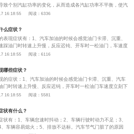
密封圈或者其他一些垫片的安装，或者在拆装过程中出现漏
导致个别汽缸功率的变化，从而造成各汽缸功率不平衡，使汽
误车主的时间。
情况，此时需要及时清洗或更换新的节气门。动力下降：节气
 16:18:55
阅读：6336
发动机进气的精度和顺畅程度，进入燃烧室的空气量大幅度降
合气体过浓，点火能量变少，进而导致汽车动力下降。此时需
什么症状？
新的节气门。启动困难：节气门变脏可能使节气门的开度产生
的表现症状有：1、汽车加油的时候会感觉油门卡滞、沉重、
空气进入发动机燃烧室，导致汽车启动困难，需要及时清洗或
速踩油门时转速上升慢，反应迟钝、开车时一松油门，车速度
气门脏了会影响发动机进气的精确程度和顺畅程度，最明显的
 16:18:55
阅读：6116
会引起怠速时候的抖动甚至熄火，以及加油门提速不顺畅。内
是用车环境，进气滤芯过滤不好，周围环境灰尘大，会导致节
现哪些症状？
油品种不行，蒸发量大，会导致节气门变脏。3、曲轴箱当中的
现的症状：1、汽车加油的时候会感觉油门卡滞、沉重、汽车
产生，会导致节气门变脏。4、熄火后，节气门不可能很严
油门时转速上升慢、反应迟钝，开车时一松油门车速度立刻下
，积少成多，导致节气门变脏。
机进气的精确程度和顺畅程度，明显的一个问题就是可能会引
 16:18:55
阅读：5581
甚至熄火以及加油门提速不顺畅。节气门脏的原因是：1、用
过滤不好、周围环境灰尘大；2、机油品种不行、蒸发量大；
症状有什么？
机油蒸汽和杂质产生的；4、熄火后节气门不可能很严密，吸入
症状有：1、车辆怠速时抖动；2、车辆行驶时动力不足；3、
4、车辆容易熄火；5、排放不达标。汽车节气门脏了的原因