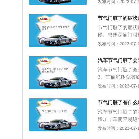
是：1、进气滤芯
发布时间：2023-07-17
3、曲轴箱当中的
除节气门出的进气
节气门脏了的症状
上，对节气门内部
节气门脏了的症状
慢、怠速踩油门时
2、影响发动机进
发布时间：2023-07-17
速时候的抖动甚至
境、进气滤芯过滤
汽车节气门脏了会
轴箱当中的机油蒸
汽车节气门脏了会
灰尘，积少成多。
3、车辆消耗会增
1、进气滤芯过滤
发布时间：2023-07-17
轴箱当中的机油蒸
门，气体进入进气
节气门脏了有什么
作原理是：控制汽
汽车节气门脏了的
喷油量的多少。
增加；车辆容易熄
脏了的原因：进气
发布时间：2023-07-17
曲轴箱当中的机油