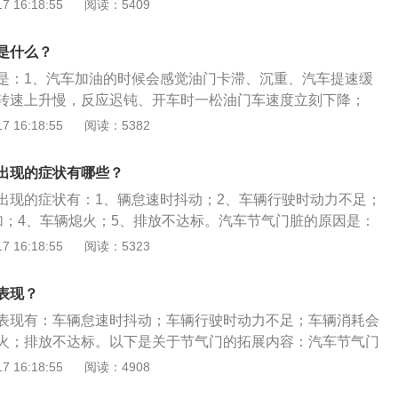
过滤不良，周围环境灰尘大；2、机油质量较差，蒸发量大；
 16:18:55
阅读：5409
机油蒸气产生杂质。清洗节气门的方法是：1、打开前机盖，拆
管道；2、将钥匙拧开，踩住油门踏板；3、将清洗剂喷在棉布
是什么？
进行清洁；4、对节气门进行反复擦拭即可。
是：1、汽车加油的时候会感觉油门卡滞、沉重、汽车提速缓
转速上升慢，反应迟钝、开车时一松油门车速度立刻下降；
气的精确程度和顺畅程度，明显的一个问题就是可能会引起怠
 16:18:55
阅读：5382
熄火以及加油门提速不顺畅。节气门脏的原因是：1、用车环
不好、周围环境灰尘大；2、机油品种不行、蒸发量大；3、曲
出现的症状有哪些？
汽和杂质产生的；4、熄火后节气门不可能很严密，吸入一些
出现的症状有：1、辆怠速时抖动；2、车辆行驶时动力不足；
加；4、车辆熄火；5、排放不达标。汽车节气门脏的原因是：
不好，周围环境灰尘大；2、机油质量不好，蒸发量大；3、曲
 16:18:55
阅读：5323
气和杂质产生。节气门是控制空气进入发动机的一道可控阀
管后会和汽油混合变成可燃混合气，从而燃烧形成做功，其工
表现？
车发动机进气量，行车电脑再根据空气流量传感器的数值判断
表现有：车辆怠速时抖动；车辆行驶时动力不足；车辆消耗会
火；排放不达标。以下是关于节气门的拓展内容：汽车节气门
滤芯过滤不良，周围环境灰尘大；机油质量较差，蒸发量大；
 16:18:55
阅读：4908
蒸气产生杂质。清洗节气门的方法：打开前机盖，拆除节气门