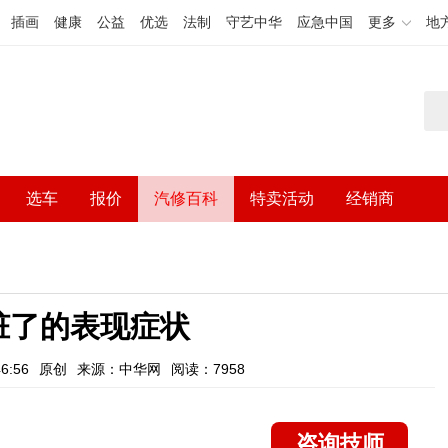
插画
健康
公益
优选
法制
守艺中华
应急中国
更多
地
选车
报价
汽修百科
特卖活动
经销商
脏了的表现症状
6:56
原创
来源：中华网
阅读：7958
咨询技师