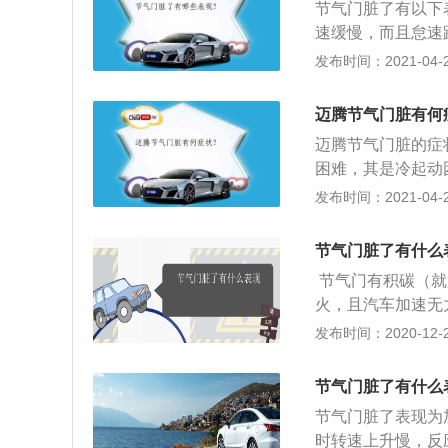
节气门脏了有以下
前换。
速缓慢，而且怠速
的速度就会立刻下
发布时间：2021-04-25
一个问题就是可能
3、节气门脏到一
迈腾节气门脏有何
车电脑自我调节的
迈腾节气门脏的症
困难，其是冷起动
发动机动力不足，
发布时间：2021-04-25
节气门脏了有什么
节气门有积碳（就
火，且汽车加速无
灯点亮。节气门是
发布时间：2020-12-26
机供油系统的重要
装在发动机进气管
节气门脏了有什么
里清理一次，不过
节气门脏了表现为
解，但是一定要把
时转速上升慢，反