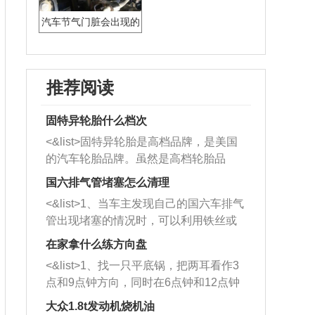
汽车节气门脏会出现的
症状
推荐阅读
固特异轮胎什么档次
<&list>固特异轮胎是高档品牌，是美国
的汽车轮胎品牌。虽然是高档轮胎品
牌，但是中高低端的轮胎都有生产，这
国六排气管堵塞怎么清理
也是为了更好的开拓市场。
<&list>1、当车主发现自己的国六车排气
管出现堵塞的情况时，可以利用铁丝或
者是细棍，直接将杂物给取出来，如果
在家拿什么练方向盘
堵塞情况比较严重，也可以采取应急措
<&list>1、找一只平底锅，把两耳看作3
施。 <&list>2、直接利用木棍将所有的
点和9点钟方向，同时在6点钟和12点钟
杂物推到排气管里面的位置处，然后将
方向做一个标记。 <&list>2、双手握住
三元催化器拆解开，就可以将堵塞的东
大众1.8t发动机烧机油