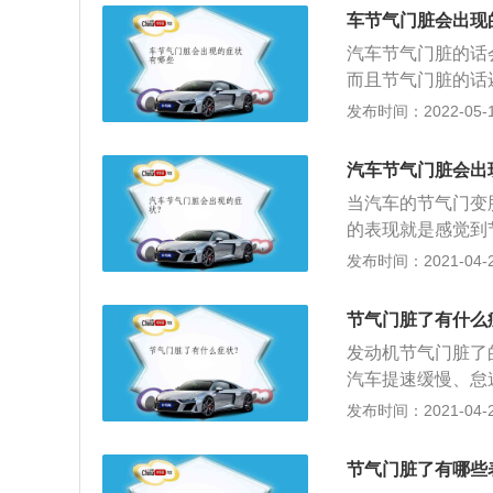
出的进气管道；将
车节气门脏会出现
部进行清洁；对节
汽车节气门脏的话
而且节气门脏的话
况出现。节气门脏
发布时间：2022-05-11
车节气门进行清洗
好，会导致节气门
汽车节气门脏会出
驾驶环境也要注意
当汽车的节气门变
车的时候添加合适
的表现就是感觉到
速上升慢，反应比
发布时间：2021-04-28
影响发动机进气的
的抖动甚至是熄火
节气门脏了有什么
响发动机的工作，
发动机节气门脏了
准确了，发动机工
汽车提速缓慢、怠
立刻下降；2、节
发布时间：2021-04-25
一个问题就是可能
3、一般做节气门
节气门脏了有哪些
驾驶习惯不同而定