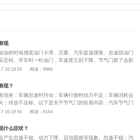
表现
加油的时候感觉油门卡滞、沉重、汽车提速缓慢、怠速踩油门
应迟钝、开车时一松油门，车速度立刻下降。节气门脏了会影
确程度和顺畅程度，最明显的一个问题就是可能会引起怠速时
 16:18:55
阅读：9986
，以及加油门提速不顺畅。节气门是发动机上控制进气量（包
主要阀门，是发动机供油系统的重要组成部分，节气门积碳会
表现？
减少，节气门一般装在发动机进气管之前，连接着发动机缸
表现有：车辆怠速时抖动；车辆行驶时动力不足；车辆消耗会
清理时间为每2万公里清理一次，不过具体还是根据发动机的
火；排放不达标。以下是关于节气门的拓展内容：汽车节气门
洗节气门时可以不拆解，但是一定要把进气的密封部位清洗干
滤芯过滤不良，周围环境灰尘大；机油质量较差，蒸发量大；
 16:18:55
阅读：8154
拆下来才能够清洗干净，喷油嘴拆卸清洗和免拆清洗各有利
蒸气产生杂质。清洗节气门的方法：打开前机盖，拆除节气门
修站建议免拆洗。清洗节气门时可以不拆解，但是一定要把进
钥匙拧开，踩住油门踏板；将清洗剂喷在棉布上，对节气门内
干净，怠速马达必须拆下来才能够清洗干净，喷油嘴拆解清洗
现什么症状？
气门进行反复擦拭即可。
一般情况下维修站建议免拆洗，防止出现其他不必要的浪费，
会产生怠速不稳、动力下降、启动困难等现象。怠速不稳：汽