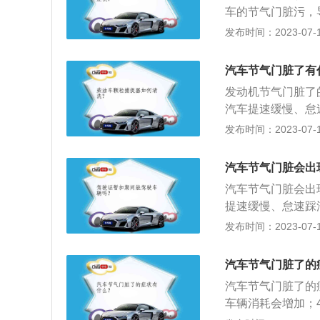
拆下来后需要更换
车的节气门脏污，
油，漏气等现象耽
车出现怠速不稳的
发布时间：2023-07-17
门变脏会直接影响
低，发动机可燃混
汽车节气门脏了有
要及时清洗或更换
发动机节气门脏了
误差，使有杂质的
汽车提速缓慢、怠
更换新的节气门。
立刻下降。2、节
发布时间：2023-07-17
一个问题就是可能
容扩展：1、主要
汽车节气门脏会出
气门变脏。2、机
汽车节气门脏会出
机油蒸汽和杂质的
提速缓慢、怠速踩
密，吸入一些灰尘
降；2、影响发动
发布时间：2023-07-17
起怠速时候的抖动
车环境、进气滤芯
汽车节气门脏了的
3、曲轴箱当中的
汽车节气门脏了的
一些灰尘。
车辆消耗会增加；