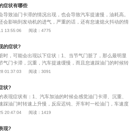
钥匙拧开，踩住油门踏板；将清洗剂喷在棉布上，对节气门内
的症状有哪些
气门进行反复擦拭即可。
会导致油门卡滞的情况出现，也会导致汽车提速慢，油耗高。
还会影响到发动机的进气，严重的话，还有怠速熄火抖动的情
的话对车子是有影响的，所以在日常驾驶中，我们要注意对汽
 13:55:06
阅读：4775
，在行驶到2万-4万公里的时候就要进行清洗，经常清洗也不
失效，去4S店进行拆洗就可以了。除了清洗之外，平时车主的
现的症状?
，如果是扬尘比较大的路段的话，会影响到节气门的使用，开
脏时，可能会出现以下症状：1、当节气门脏了，那么最明显
标号的机油，也可以延长节气门的使用寿命。
节气门卡滞，沉重，汽车提速缓慢，而且怠速踩油门的时候转
较迟钝，开车一松油门，车的速度就会立刻下降；2、会直接
 01:37:03
阅读：3091
精度和顺畅程度，最明显的一个问题就是可能会引起怠速时候
，以及加油门提速不顺畅；3、节气门脏到一定程度，已经影
症状?
就需要进行清洗了，此时行车电脑自我调节的进气量控制就不
的表现症状有：1、汽车加油的时候会感觉油门卡滞、沉重、
作就可能受到影响。
速踩油门时转速上升慢，反应迟钝、开车时一松油门，车速度
气门脏了会影响发动机进气的精确程度和顺畅程度，最明显的
 20:47:04
阅读：1419
会引起怠速时候的抖动甚至熄火，以及加油门提速不顺畅；
的清洗周期大概为2万～3万公里左右。但也要根据车辆情况和
表现?
，如果在使用过程中路况不好，或者经常低速行驶，则需要提