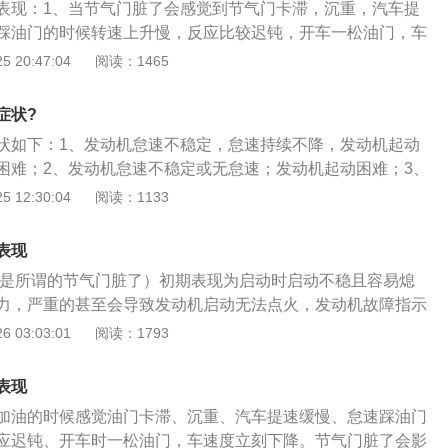
表现：1、当节气门脏了会感觉到节气门卡滞，沉重，汽车提
踩油门的时候转速上升慢，反应比较迟钝，开车一松油门，车
降；2、会直接影响发动机进气的精度和顺畅程度，最明显的
 20:47:04
阅读：1465
会引起怠速时候的抖动甚至是熄火，以及加油门提速不顺畅；
定程度，已经影响发动机的工作，就需要进行清洗了，此时行
症状?
进气量控制就不准确了，发动机工作就可能受到影响。
状如下：1、发动机怠速不稳定，怠速持续不降，发动机起动
困难；2、发动机怠速不稳定或无怠速；发动机起动困难；3、
加速性能差，运转不稳定。
 12:30:04
阅读：1133
表现
是所谓的节气门脏了）初期表现为启动时启动不稳且容易熄
力，严重的甚至会导致发动机启动无法点火，发动机故障指示
发动机上控制进气量（包括汽油和空气）的主要阀门，是发动
 03:03:01
阅读：1793
组成部分，节气门积碳会导致发动机供油量减少，节气门一般
之前，连接着发动机缸体。节气门的推荐清理时间为每2万公
表现
具体还是根据发动机的使用情况来定，清洗节气门时可以不拆
加油的时候感觉油门卡滞、沉重、汽车提速缓慢、怠速踩油门
进气的密封部位清洗干净，怠速马达必须拆下来才能够清洗干
应迟钝、开车时一松油门，车速度立刻下降。节气门脏了会影