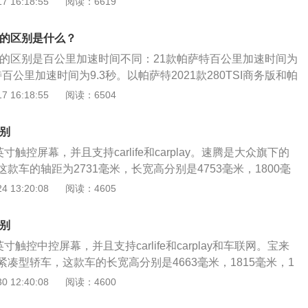
 16:18:55
阅读：6619
1款整备质量为1470千克。以帕萨特20款280TSI商务版国VI和
TSI商务版为例：这两款车的生产厂商为上汽大众，级别为中型
款的区别是什么？
油。
0款的区别是百公里加速时间不同：21款帕萨特百公里加速时间为
特百公里加速时间为9.3秒。以帕萨特2021款280TSI商务版和帕
0TSI商务版国VI为例：这两款车的生产厂商为上汽大众，级别为中
 16:18:55
阅读：6504
油。该车长宽高分别为4933mm、1836mm、1469mm，轴
车身类型为4门5座三厢车，最高车速每小时为210千米，进气形
区别
寸触控屏幕，并且支持carlife和carplay。速腾是大众旗下的
款车的轴距为2731毫米，长宽高分别是4753毫米，1800毫
速腾一共使用了两款发动机，一款是1.2升涡轮增压发动机，另
 13:20:08
阅读：4605
增压发动机。1.2升涡轮增压发动机拥有116马力和200牛米的最
动机匹配的是5速手动变速箱或7速双离合变速箱。1.4升涡轮增
区别
马力和250牛米的最大扭矩。与这款发动机匹配的是7速双离合
寸触控中控屏幕，并且支持carlife和carplay和车联网。宝来
速箱可以提高汽车的换挡速度和传动效率，这种变速箱是基于
凑型轿车，这款车的长宽高分别是4663毫米，1815毫米，1
来的产品，这种变速箱只是比手动变速箱多了一套离合器和一
2688毫米。这款车一共使用了三款发动机，分别是1.2升涡轮增
 12:40:08
阅读：4600
使用双离合变速箱可以提高汽车的燃油经济性。速腾的前悬架
涡轮增压发动机，1.5升自然吸气发动机。1.5升自然吸气发动机
悬架，后悬架使用了多连杆独立悬架。多连杆悬架可以提高汽