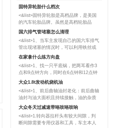
固特异轮胎什么档次
<&list>固特异轮胎是高档品牌，是美国
的汽车轮胎品牌。虽然是高档轮胎品
牌，但是中高低端的轮胎都有生产，这
国六排气管堵塞怎么清理
也是为了更好的开拓市场。
<&list>1、当车主发现自己的国六车排气
管出现堵塞的情况时，可以利用铁丝或
者是细棍，直接将杂物给取出来，如果
在家拿什么练方向盘
堵塞情况比较严重，也可以采取应急措
<&list>1、找一只平底锅，把两耳看作3
施。 <&list>2、直接利用木棍将所有的
点和9点钟方向，同时在6点钟和12点钟
杂物推到排气管里面的位置处，然后将
方向做一个标记。 <&list>2、双手握住
三元催化器拆解开，就可以将堵塞的东
大众1.8t发动机烧机油
平底锅两耳，然后往左打半圈、一圈、
西取出来。但如果是因为积碳过多引起
<&list>1、前后曲轴油封老化：前后曲轴
一圈半的练习，往右同样也要打相同的
的堵塞，就需要将三元催化器泡在草酸
油封与油大面积且持续接触，油的杂质
圈数。 <&list>3、最后强调要反复练
中进行清洗。 <&list>3、也可以利用清
和发动机内持续温度变化使其密封效果
习，这样就可以形成肌肉记忆，在真实
大众冬天过减速带咯吱咯吱响
洗剂对堵塞的情况得到解决，将清洗剂
逐渐减弱，导致渗油或漏油。<&list>2、
驾驶车辆时，不需要记忆也能打好方
放在燃油箱中，与燃油混合后，车辆启
<&list>1.转向器拉杆头有较大间隙，判
活塞间隙过大：积碳会使活塞环与缸体
向。
动时，就可以和汽油一起进入到燃烧
断间隙需要专用仪器和工具，车主本人
的间隙扩大，导致机油流入燃烧室中，