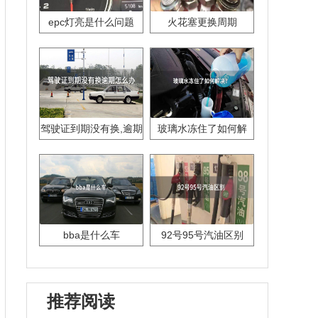
epc灯亮是什么问题
火花塞更换周期
驾驶证到期没有换,逾期
玻璃水冻住了如何解
怎么办??
决？
bba是什么车
92号95号汽油区别
推荐阅读