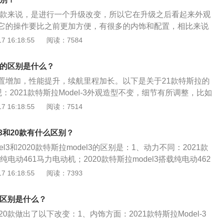
悬架，助力类型是电动助力。
20款来说，是进行一个升级改变，所以它在升级之后看起来外观
它的操作要比之前更加方便，有很多的内饰和配置，相比来说
款的动力要更加足，因为它选择的发动机功率就要更大。具体区
 16:18:55
阅读：7584
置小幅度升级：2020款只搭载胎压报警系统，而2021款则搭
报警和胎压显示的最大区别是，胎压显示可以随时监测轮胎的
款的区别是什么？
轮胎胎压异常时，系统会直接指出是哪个轮胎存在问题。胎压
置增加，性能提升，续航里程加长。以下是关于21款特斯拉的
体数值，而且当车胎气压太低时系统只会以故障灯的形式提醒
：2021款特斯拉Model-3外观造型不变，细节有所调整，比如
要下车对四个车轮逐一排查。2、多媒体设备有所升级：2021
手采用熏黑材质装饰取代了银色镀铬条，并提供18英寸和20英
 16:18:55
阅读：7514
导航系统、导航路况信息显示、语音识别控制系统（包括多媒体
饰：内饰方面，2021款特斯拉Model-3内饰大体上布局不变，
、空调和天窗），同时多媒体系统还支持车联网功能，车机更
域有所改变，比如中控台银色镀铬条换成了更深色的装饰，中
方面，2021款却简配CARLIFE和原厂手机映射这两个如此
l3和20款有什么区别？
无线充电功能。
确实需要批评。3、车内氛围灯有所变化：2020款荣放配备单
del3和2020款特斯拉model3的区别是：1、动力不同：2021款
021款荣放上这个配置却被取消，而且后期还不支持原厂加装，
载纯电动461马力电动机；2020款特斯拉model3搭载纯电动462
减配。
型数量不同：2021款特斯拉model3推出两款车型；2020款特
 16:18:55
阅读：7393
出4款车型。特斯拉model3是特斯拉旗下的一款中型车，长宽高分
850mm、1443mm，轴距为2875mm，车身类型是4门5座三厢
款区别是什么？
速变速箱。
0款做出了以下改变：1、内饰方面：2021款特斯拉Model-3