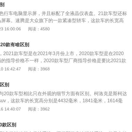
45牛米的最大扭矩，这款发动机的最大功率转速为6000转每分
舒适性。多连杆悬架的成本也是比较高的，这种悬架是基于双
区别
为3900转每分钟。这款发动机搭载了多点电喷技术，并且使用
的，这种悬架是将双叉臂悬架的两个叉臂改成了单独的连杆。
彩色行车电脑显示屏，并且标配了全液晶仪表盘。21款车型还标
1.2升涡轮增压发动机拥有116马力和200牛米的最大扭矩，
晶屏幕。速腾是大众旗下的一款紧凑型轿车，这款车的长宽高
率转速为5000转每分钟，最大扭矩转速为2000到3500转每
，1800毫米，1462毫米，轴距为2731毫米。速腾使用了两款发
 16:00:06
阅读：4580
搭载了缸内直喷技术，并且使用了铝合金缸盖缸体。1.4升涡轮
升涡轮增压发动机，另一款是1.4升涡轮增压发动机。1.2升涡轮
0马力和250牛米的最大扭矩，这款发动机的最大功率转速为50
为85kw，最大功率转速为5000转每分钟，最大扭矩为200牛
分钟，最大扭矩转速为1750到3000转每分钟。宝来的前悬架使用
020款有啥区别
2000到3500转每分钟。这款发动机搭载了缸内直喷技术，并
，后悬架使用了扭力梁非独立悬架。后悬架使用扭力梁可以扩
021款车型是在2021年3月份上市，2020款车型是在2020
缸盖缸体。使用铝合金缸盖缸体可以降低发动机的重量，这样
和后备箱空间。
的指导价格不一样，2020款车型厂商指导价格是要比2021款
控性和燃油经济性。与这款发动机匹配的是5速手动变速箱或7
另外2021款车型颜色上更加的丰富，选择性更高。阿特兹机动
 16:42:47
阅读：3968
.4升涡轮增压发动机最大功率为110kw，最大功率转速为500
870毫米，宽度是1840毫米，高度是1450毫米，机动车辆的
，最大扭矩为250牛米，最大扭矩转速为1750到3000转每分
千克到1497千克，不同的车辆配置车身的整备质量上是有所区别
载了缸内直喷技术，并且使用了铝合金缸盖缸体。与这款发动
款区别
轴距是2830毫米，行李箱的容积是463升，机动车辆的百公
离合变速箱。使用双离合变速箱可以提高汽车的换挡速度和传
型与20款车型相比只在外观的细节方面有区别。柯洛克是斯柯达
。
uv，这款车的长宽高分别是4432毫米，1841毫米，1614毫
毫米。柯洛克是一款五门五座suv，这款车全系都使用了1.4升涡
 14:40:07
阅读：3962
柯洛克的1.4升涡轮增压四缸发动机最大功率为110kw，最大
转每分钟，最大扭矩为250牛米，最大扭矩转速为1750到3000转
20款区别
机搭载了缸内直喷技术，并且使用了铝合金缸盖缸体。使用铝