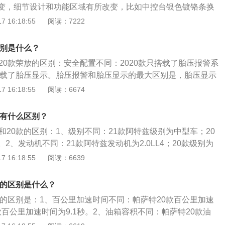
变，细节设计和功能区域有所改变，比如中控台银色镀铬条换
，中控屏下方改为手机无线充电功能。2、标准版：2021款特
 16:18:55
阅读：7222
andard-Range-Plus车型续航里程263英里(423公里)，增加了13
公里加速5.3秒，最高时速225公里。3、长续航版：2021款特
区别是什么？
长续航版搭载双电动机，续航里程568公里，续航里程增加50公里，
20款荣放的区别：安全配置不同：2020款只搭载了胎压报警系
，最高时速高达233公里。
则搭载了胎压显示。胎压报警和胎压显示的最大区别是，胎压显示
的气压数值，并且当轮胎胎压异常时，系统会直接指出是哪个
 16:18:55
阅读：6674
压报警则不能显示具体数值，而且当车胎气压太低时系统只会
醒驾驶员，驾驶员需要下车对四个车轮逐一排查。多媒体设备
款有什么区别？
荣放增加了GPS导航系统、导航路况信息显示、语音识别控制系统
和20款的区别：1、级别不同：21款阿特兹级别为中型车；20
、导航、电话、空调和天窗），同时多媒体系统还支持车联网
2、发动机不同：21款阿特兹发动机为2.0LL4；20款级别为
不过另一方面，2021款却简配了CARLIFE和原厂手机映射
距不同：21款阿特兹轴距为2830mm；20款轴距为2726mm。4、
 16:18:55
阅读：6639
围灯不同：2020款荣放配备了单色氛围灯，但2021款荣没
款阿特兹最大马力为158ps；20款最大马力为117ps。5、长和
支持原厂加装。
长和宽分别为4870mm、1840mm；20款长和宽分别为4662
款的区别是什么？
款的区别是：1、百公里加速时间不同：帕萨特20款百公里加速
1款百公里加速时间为9.1秒。2、油箱容积不同：帕萨特20款油
1款油箱容积为68.5升。3、整备质量不同：帕萨特20款整备质