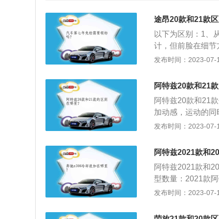
途昂20款和21款
以下为区别：1、
计，但前脸在细节
体，大灯内部的结
发布时间：2023-07-17
雾灯。2、动力方面
以输出137kW，申
阿特兹20款和21
X也早已经申报了2
阿特兹20款和21
旧保持不变。
加动感，运动的同时
保障了行驶质感。C
发布时间：2023-07-17
调控制区域化简为
储物空间变小使用
阿特兹2021款和2
验感舒适。C：空
阿特兹2021款和
声音。B：保养不
型数量：2021款
方面：2021款阿
发布时间：2023-07-17
款阿特兹配备8英寸
0款阿特兹的驱动
荣放21款和20款