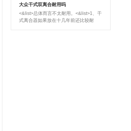
室，最后形成废气排出，就可以让三元
无法制作，需要将车辆送到修理厂或4s
造成烧机油。<&list>3、机油粘度。使用
大众干式双离合耐用吗
催化器得到清洗，排气管堵塞的情况就
店；<&list>2.车辆半轴套管防尘罩破
机油粘度过小的话，同样会有烧机油现
<&list>总体而言不太耐用。<&list>1、干
能够得到解决。
裂，破裂后会出现漏油现象，使半轴磨
象，机油粘度过小具有很好的流动性，
式离合器如果放在十几年前还比较耐
损严重，磨损的半轴容易损坏，产生异
容易窜入到气缸内，参与燃烧。<&list>
用，但是由于现在的汽车发动机动力输
响；<&list>3.稳定器的转向胶套和球头
4、机油量。机油量过多，机油压力过
出越来越高，使得干式离合器散热不足
老化，一般是使用时间过长造成的。解
大，会将部分机油压入气缸内，也会出
的缺陷也逐渐暴露出来。<&list>2、由于
决方法是更换新的质量好的转向橡胶套
现烧机油。<&list>5、机油滤清器堵塞：
干式双离合的工作环境暴露在空气中，
和球头。
会导致进气不畅，使进气压力下降，形
而离合器的散热也是通离合器罩上面的
成负压，使机油在负压的情况下吸入燃
几个小孔来进行散热。但是在行驶过程
烧室引起烧机油。<&list>6、正时齿轮或
中变速箱需要换挡，就不得不使得离合
链条磨损：正时齿轮或链条的磨损会引
器频繁工作。<&list>3、长时间的低速行
起气阀和曲轴的正时不同步。由于轮齿
驶以及过于频繁的启停，导致离合器的
或链条磨损产生的过量侧隙，使得发动
温度不断升高，而低速行驶时空气流动
机的调节无法实现：前一圈的正时和下
效率不高，无法将离合器中的热量有效
一圈可能就不一样。当气阀和活塞的运
的带走，导致离合器内部的温度不断升
动不同步时，会造成过大的机油消耗。
高，加速离合器的磨损。
解决方法：更换正时齿轮或链条。<&list
>7、内垫圈、进风口破裂：新的发动机
设计中，经常采用各种由金属和其他材