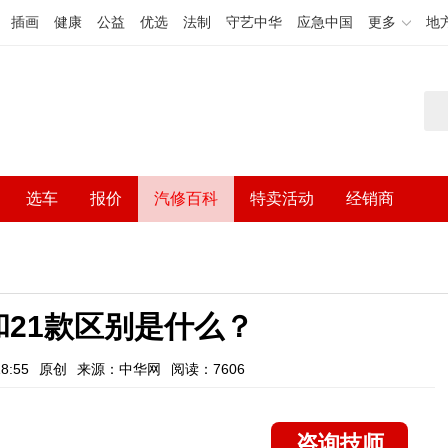
插画
健康
公益
优选
法制
守艺中华
应急中国
更多
地
选车
报价
汽修百科
特卖活动
经销商
和21款区别是什么？
8:55
原创
来源：中华网
阅读：7606
咨询技师