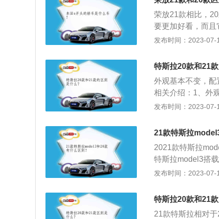
型是多连杆式独立
荣放21款相比，
要更加好看，而且
价格也提高，21
发布时间：2023-07-17
别如下：1、安全配
载胎压显示。胎压
特斯拉20款和21
气压数值，并且当
外观基本不变，配
报警则不能显示具
相关介绍：1、外观
驾驶员，驾驶员需
车窗边框和车门把
发布时间：2023-07-17
款荣放增加GPS
寸轮毂可选。2、内
系统、导航、电话
细节设计和功能区
加智能化。不过另一
21款特斯拉mode
控屏下方改为手机
实用的功能，这点
2021款特斯拉mo
色氛围灯，但在2
特斯拉model3搭
在这点上2021款
马力电动机。2、车
发布时间：2023-07-17
斯拉model3推
别是4694mm、1
特斯拉20款和21
车，匹配电动车单
21款特斯拉相对于2