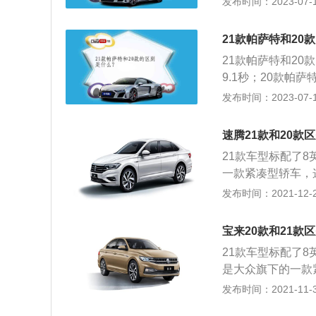
发布时间：2023-07-17
量为1455千克；2
帕萨特21款280
21款帕萨特和20
车，能源类型为汽
21款帕萨特和2
9.1秒；20款帕萨
萨特2020款28
发布时间：2023-07-17
型车，能源类型为汽
距为2871mm，
速腾21款和20款
式为涡轮增压。
21款车型标配了8英
一款紧凑型轿车，这
米，1462毫米。
发布时间：2021-12-24
一款是1.4升涡轮
大扭矩。与这款发
宝来20款和21款
压发动机拥有150
21款车型标配了8英
变速箱。双离合变
是大众旗下的一款紧
手动变速箱研发而
462毫米，轴距为
发布时间：2021-11-30
套换挡控制机构。
压发动机，1.4升
使用了麦弗逊独立