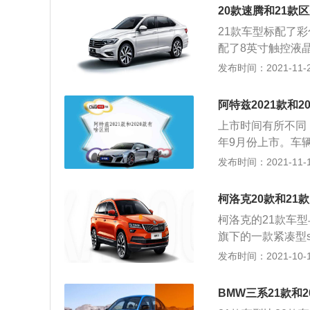
拥有113马力和1
车的操控性和乘坐
20款速腾和21款
钟，最大扭矩转速
叉臂悬架改进而来
21款车型标配了
了铝合金缸盖缸体。
配了8英寸触控液
这款发动机的最大功
分别是4753毫米
发布时间：2021-11-23
分钟。这款发动机
动机，一款是1.2
增压发动机拥有15
增压发动机最大功率
00到6000转每
阿特兹2021款和2
米，最大扭矩转速为
了麦弗逊独立悬架
上市时间有所不同，2
且使用了铝合金你
大后排的乘坐空间
年9月份上市。车辆
可以提高汽车的操
的车型要贵一些。
发布时间：2021-11-10
速双离合变速箱。1
车辆的车身长度是4
0到6000转每分钟
整车质量是1447
钟。这款发动机搭
柯洛克20款和21
的，机动车辆的车身
机匹配的是7速双
柯洛克的21款车
里油耗，是6.3升
动效率。
旗下的一款紧凑型s
米，轴距为2688
发布时间：2021-10-16
轮增压四缸发动机。
功率转速为5000
BMW三系21款和
每分钟。这款发动