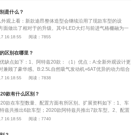
区别是什么？
从外观上看：新款途昂整体造型会继续沿用了现款车型的设
方面做出了相对于的升级。其中LED大灯与前进气格栅融为一
构有所调整，图片车型可能是低配的缘故，因此并没有配备前
 16:18:55
阅读：7855
：新款途昂X申报了代号为DPL的2.0T低功率发动机，最大可
报油耗为7.3L/100km。其实在早前的340批申报名单中，途昂
款的区别在哪里？
.0T162kW的高功率版（380TSI），所以预计途昂的动力也依
款优缺点如下：1、阿特兹20款：（1）优点：A:全新外观设计更
兼顾了豪华感。B:2.5L自然吸气发动机+6AT优异的动力组合
:NVH全面升级，噪音控制效果立竿见影。（2）缺点：A:空
 16:18:55
阅读：7838
繁,按键增多导致操作难度加大。B:后排空间依旧不大，后排板
不便。2、阿特兹21款：（1）优点：A：外观好。B：驾驶体
020款有什么区别？
间不算很差。D：主驾驶的座椅不错。（2）缺点：A：有细微
2020款在车型数量、配置方面有所区别。扩展资料如下：1、车
便宜，维修不便宜。C：不太省油。D：漆面薄。
阿特兹共推出6款车型；2020款阿特兹共推出7款车型。2、配置
特兹配备悬浮式液晶屏、GVCPLUS加速度矢量控制系统；2020
 16:18:55
阅读：7740
中控彩色液晶屏幕、外后视镜电动折叠。2021款阿特兹和202
方式是前置前驱，前悬架类型是麦弗逊式独立悬架，后悬架类
区别？