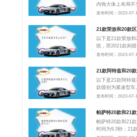
内饰大体上布局不
成了更深色的装饰
发布时间：2023-07-17
斯拉Model-3-St
英里(21英里)，百
21款荣放和20款
斯拉Model-3
以下是21款荣放和
百公里加速4.2秒
统，而2021款
可以随时监测轮胎
发布时间：2023-07-17
轮胎存在问题。胎
以故障灯的形式提
21款阿特兹和20
不同：2021款
以下是21款阿特兹
（包括多媒体系统
款级别为紧凑型车。
功能，更加智能化。
1.5LL4。3、轴
发布时间：2023-07-17
这两个功能。车内氛
最大马力不同：21
有，而且后期还不
宽不同：21款阿特兹
帕萨特20款和21
mm、1797mm。
帕萨特20款和21
时间为9.3秒；2
箱容积为66升；2