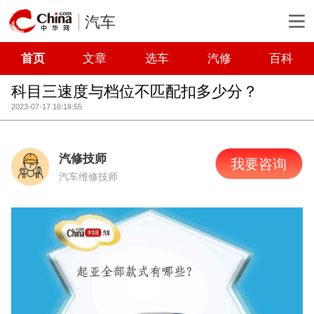
汽车
首页
文章
选车
汽修
百科
科目三速度与档位不匹配扣多少分？
2023-07-17 16:18:55
汽修技师
我要咨询
汽车维修技师