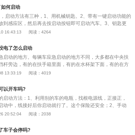
时候可以在3米内控制汽车，但是突然间要靠得很近才可以遥
了如何启动
就是钥匙没电了。第二就是钥匙失灵，按钥匙总是没有反应，
电了，启动方法有三种，1、用机械钥匙。2、带有一键启动功能的
磁场的干扰，就是遥控钥匙没有电了。当遥控钥匙没有电的时
放到感应区，然后再去按启动按钮即可启动汽车。3、钥匙更
相应型号的纽扣电池，然后自行将遥控器用硬币撬开，更换纽
荣威rx5钥匙遥控器遥控距离很近、或无法遥控车辆，以及由于
 16:43:13
阅读：4264
装就可以了。
辆未识别出智能钥匙时，需要更换智能钥匙内的电池。安装新
正确（正极面向上），建议使用型号为CR2032的遥控器电
没电了怎么启动
钥匙，在钥匙顶部有一个银白色的按钮，按下就会弹出机械钥
急启动的地方。每辆车应急启动的地方不同，大多都在中央扶
后，我们在侧面可以看到一个卡扣，用扁平的螺丝刀去撬开，
挡杆旁边，有的在扶手箱里面，有的在水杯架下面，有的在方
温柔些，避免钥匙损坏；3、出现缝隙后，我们扳开车钥匙的
上，而且应急位置一般标有钥匙或者开锁的图标，钥匙靠近图
 13:33:19
阅读：4019
，钥匙变成一边是电池所在，一边是橡胶垫，防护电池用的；
机了。踩下制动踏板，按压一键启动键，完成应急启动我们要
电池，换上新买的电池；6、最后将盖子盖回即可，非常简单，
现遥控器钥匙电量低，及时更换遥控器钥匙，避免麻烦。
用了。
可以开车吗?
的启动方法：1、利用别的车的电瓶，找根电源线，正接正，
启动中，线接好后你启动就行了。这个保险还安全；2、手动
你拉一下，挂三挡踩离合，车辆运动后，松开离合，给点油水
 20:52:04
阅读：2038
安全，油给大了会追了前车，油给小了车会灭火；3、自动挡
借别的车的电瓶或是给修理店打电话来帮你吧，千万别拖，拖
了车子会停吗?
，那时候肯定会有要杀人的感觉，起码自己抽自己耳朵会办到