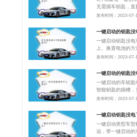
车就会锁上。应急
卡内的处理芯片磁
无需插车钥匙，直
防钥匙没电或者信
人真实身份，车门
之后，需要按一下
发布时间：2023-07-17
遥控器放在应急启
自检。3踩下刹车
中央扶手附近，有
刹，可以选择原地
的在方向盘下面的
一键启动的钥匙没
慢的放开脚刹，加
靠近图标就可以启
一键启动钥匙没电
上、换置电池的方
绍：1、智能钥匙
发布时间：2023-07-17
型会规划到扶手箱
电以后，把智能钥
一键启动的钥匙没
从而发动车辆。2
一键启动的车钥匙
起的钥匙孔，找到
智能钥匙的插槽，
轿车一样启动即可
车辆就会感应到钥
发布时间：2023-07-17
的塑料按钮撬出来
匙片插进去，像普
后，把遥控钥匙贴
上，稍等一会，车
感应到钥匙，这个
一键启动钥匙没电
池。一键启动的装
能，当然，如果电
一键启动类型车型
置，同时也可以熄
的电视遥控器一样
说，带一键启动的
改装。
换新的智能电池，