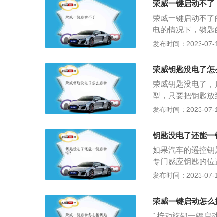
荣威一键启动不了
入车上的钥匙孔内
荣威一键启动不了
以用另一把钥匙启
电的情况下，锁匙
电，建议及时更换
键启动就没法进行
发布时间：2023-07-17
差，比如遥控距离
匙，我们可以同时
好电池，以备不时
人驾车会等人，有
荣威钥匙没电了怎
间长了，蓄电池很
荣威钥匙没电了，
方向盘与此同时按
型，只要把钥匙放
档位挂入p挡，立
电池再启动。当荣
发布时间：2023-07-17
键启动点火嗒嗒响
电量低造成车辆未
动汽车发动机运行
时要确保极性正确
响，提议先查验电
钥匙没电了还能一
更换电池的方法：
定出现了此类问题
如果汽车的遥控钥
出机械钥匙。2、
键启动按钮内部接
专门感应钥匙的位
开，注意撬动的时
钮。5、启动机电
启动按钮，便可启
发布时间：2023-07-17
盖子；4、打开后
新检修线路，检查
的功能，进入驾驶
5、然后取下电池
接触不良或者接地
键启动的车辆通常
车钥匙又能使用了
荣威一键启动怎么
发动机转速传感器
会自动解锁；下车
则需要立即更换。
1拧动旋钮一键启