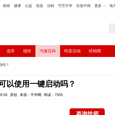
插画
健康
公益
优选
法制
守艺中华
应急中国
更多
地
选车
报价
汽修百科
特卖活动
经销商
动吗？
可以使用一键启动吗？
8:55
原创
来源：中华网
阅读：7555
咨询技师