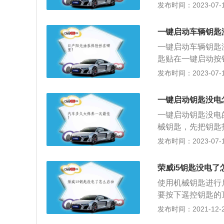
强度下降，匹配距
发布时间：2023-07-17
较费点时间，不适
能启动。以下是更
螺丝刀插入遥控钥
一键启动车辆钥匙
更换上新的电池。
一键启动车辆钥匙
匙贴在一键启动按
智能汽车的一部分
发布时间：2023-07-17
动装置是智能汽车
火。一键启动的功
一键启动钥匙没电
4、感应智能进入
一键启动钥匙没电
静音洗车模式。
械钥匙，先把钥匙
打开车门即可。一
发布时间：2023-07-17
然后再去按启动按
现简约启动过程的
荣威i5钥匙没电了
的位置改装，也可
使用机械钥匙进行
要按下遥控钥匙的
车了。如果是要更
发布时间：2021-12-26
掰开的。当遥控钥