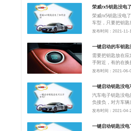
了，可能在满电的
荣威rx5钥匙没电
控汽车的话，多半
荣威rx5钥匙没
如果不是受到外部
车型，只要把钥匙
候，可以自行购买
换电池再启动。当
发布时间：2021-11-10
扣电池后再原路安
电池电量低造成车
电池时要确保极性
一键启动的车钥匙
池。1、我们拿出
需要把钥匙放在应
匙。2、弹出钥匙
手附近，有的在换
注意撬动的时候要
向盘下面的转向柱
发布时间：2021-06-08
盖子；4、打开后
标就可以启动发动
5、然后我们取下
平时多加留意，发
这样车钥匙又能使
一键启动钥匙没电
汽车电子钥匙没电
负接负，对方车辆
挡的车可找个车帮
发布时间：2021-04-26
就行了。这个不大
的车还是老老实实
一键启动钥匙没电
不好不坏了变速箱