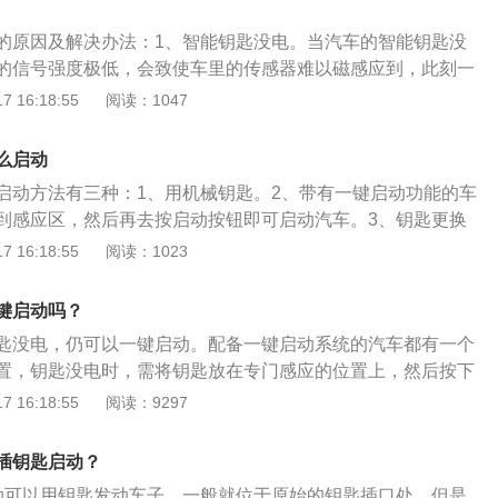
，拧动启动车辆。5、用备用钥匙。车主如果有备用钥匙，可
的原因及解决办法：1、智能钥匙没电。当汽车的智能钥匙没
动车辆。智能钥匙的电池都是有使用寿命的，一旦发现电池没
的信号强度极低，会致使车里的传感器难以磁感应到，此刻一
，以免影响后续的正常使用。车主如果发现钥匙的灵敏度变
打火了。解决方案：一般智能钥匙都是会配置一个机械设备锁
 16:18:55
阅读：1047
变短，可能说明钥匙电池电量变低，建议及早更换，或者购买
应用机械设备锁匙插进锁孔开展运行。2、蓄电池没电。很多
之需。
一些驾驶员会打开收音机，这暗含着一个安全隐患，那便是时
么启动
有可能会没电，导致一键启动受阻。解决方案：上下旋转汽车
启动方法有三种：1、用机械钥匙。2、带有一键启动功能的车
住汽车发动机一键启动按键释放出来支撑力解除方向盘锁；将
到感应区，然后再去按启动按钮即可启动汽车。3、钥匙更换
即应用机械设备锁匙插进锁孔开展运行。3、车辆电瓶亏电。一
威钥匙遥控器遥控距离很近、或无法遥控车辆，以及由于电池
 16:18:55
阅读：1023
可能是车辆电瓶亏电没法推动启动机、起动机出现异常没法推
识别出智能钥匙时，需要更换智能钥匙内的电池。安装新电池
及其启动继电器上出现异常。解决方案：若能听见启动机的声
，正极面向上，建议使用型号为CR2032的遥控器电池。钥匙
瓶电能是不是充裕，可根据大灯、音响喇叭开展分辨。如果确
键启动吗？
1、拿出钥匙，在钥匙顶部有一个银白色的按钮，按下就会弹
，建议车主去专业维修店进行维修。4、按钮损坏。可能是一
匙没电，仍可以一键启动。配备一键启动系统的汽车都有一个
弹出钥匙后，在侧面可以看到一个卡扣，用扁平的螺丝刀去撬
触不良或者按钮插头接触不良。解决方案：及时更换插头或按
置，钥匙没电时，需将钥匙放在专门感应的位置上，然后按下
候要温柔些，避免钥匙损坏；3、出现缝隙后，扳开车钥匙的
磁离合器断路、启动线路接触不良等问题。解决方案：需要重
动发动机。一键启动介绍：现在的很多车型都配备了一键启动
 16:18:55
阅读：9297
，钥匙变成一边是电池所在，一边是橡胶垫，防护电池用的；
离合器是否损坏，若损坏及时更换。6、车身和发动机接地线
室后，只要点一下启动开关，汽车就自动自检并打火。而且一
，换上新买的电池；6、最后将盖子盖回即可，非常简单，这样
线断路。解决方案：建议车主去专业维修店检修接地线。7、
都配备无钥匙进入功能。只要车辆感应到遥控钥匙的存在，就
。
插钥匙启动？
损坏。解决方案：建议车主去维修店维修传感器，若损坏严重
之后，也不用掏钥匙锁车门，直接按一下门把手上的小方块，
一键启动的基本工作原理是：无线射频识别技术性，根据感应
动可以用钥匙发动车子，一般就位于原始的钥匙插口处，但是