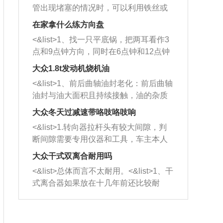
管出现堵塞的情况时，可以利用铁丝或
者是细棍，直接将杂物给取出来，如果
在家拿什么练方向盘
堵塞情况比较严重，也可以采取应急措
<&list>1、找一只平底锅，把两耳看作3
施。 <&list>2、直接利用木棍将所有的
点和9点钟方向，同时在6点钟和12点钟
杂物推到排气管里面的位置处，然后将
方向做一个标记。 <&list>2、双手握住
三元催化器拆解开，就可以将堵塞的东
大众1.8t发动机烧机油
平底锅两耳，然后往左打半圈、一圈、
西取出来。但如果是因为积碳过多引起
<&list>1、前后曲轴油封老化：前后曲轴
一圈半的练习，往右同样也要打相同的
的堵塞，就需要将三元催化器泡在草酸
油封与油大面积且持续接触，油的杂质
圈数。 <&list>3、最后强调要反复练
中进行清洗。 <&list>3、也可以利用清
和发动机内持续温度变化使其密封效果
习，这样就可以形成肌肉记忆，在真实
大众冬天过减速带咯吱咯吱响
洗剂对堵塞的情况得到解决，将清洗剂
逐渐减弱，导致渗油或漏油。<&list>2、
驾驶车辆时，不需要记忆也能打好方
放在燃油箱中，与燃油混合后，车辆启
<&list>1.转向器拉杆头有较大间隙，判
活塞间隙过大：积碳会使活塞环与缸体
向。
动时，就可以和汽油一起进入到燃烧
断间隙需要专用仪器和工具，车主本人
的间隙扩大，导致机油流入燃烧室中，
室，最后形成废气排出，就可以让三元
无法制作，需要将车辆送到修理厂或4s
造成烧机油。<&list>3、机油粘度。使用
大众干式双离合耐用吗
催化器得到清洗，排气管堵塞的情况就
店；<&list>2.车辆半轴套管防尘罩破
机油粘度过小的话，同样会有烧机油现
<&list>总体而言不太耐用。<&list>1、干
能够得到解决。
裂，破裂后会出现漏油现象，使半轴磨
象，机油粘度过小具有很好的流动性，
式离合器如果放在十几年前还比较耐
损严重，磨损的半轴容易损坏，产生异
容易窜入到气缸内，参与燃烧。<&list>
用，但是由于现在的汽车发动机动力输
响；<&list>3.稳定器的转向胶套和球头
4、机油量。机油量过多，机油压力过
出越来越高，使得干式离合器散热不足
老化，一般是使用时间过长造成的。解
大，会将部分机油压入气缸内，也会出
的缺陷也逐渐暴露出来。<&list>2、由于
决方法是更换新的质量好的转向橡胶套