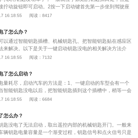
启动：所有一键启动的车辆都有应急启动的方法，就是为了预
感应控制开关防盗锁，当司机靠近车子时，车辆自动检索买车
接拧动旋钮即可启动。2按一下启动键首先第一步坐到驾驶座
号干扰的时候而设置。只要显示未发现遥控器钥匙，都需要把
锁会自行开启并消除防盜，不用采用锁匙。
启动键，这个时候ACC灯亮，然后再按多一下，此时车辆进行
 16:18:55
阅读：8417
动的地方才能打着火。每辆车应急启动的地方不同，大多都在
接着需要踩下刹车，再按下一键启动键进行点火启动，松开脚
的在换挡杆旁边，有的在扶手箱里面，有的在水杯架下面，有
热车。4挂上D挡然后再次踩下脚踩，挂上D挡，松开手刹，缓
转向柱上，而且应急位置一般标有钥匙或者开锁的图标，钥匙
电了怎么办？
以点油门，这样起步就完成。
动发动机。
可以通过智能钥匙插槽、机械钥匙孔、把智能钥匙贴在感应区
法来解决。以下是关于一键启动钥匙没电的相关解决方法介
插槽：一键启动的车型一般会有一个智能钥匙的插槽，有的车
 16:18:55
阅读：7132
的里边，有的车型会规划到水杯槽的垫子下面。当智能钥匙没
匙插到这个插槽中，稍候一会，车辆就会感应到钥匙的存在，
电了怎么启动？
、机械钥匙孔：有一些配置一键启动的车型，是有金属钥匙发
电量耗尽，启动汽车的方法是：1、一键启动的车型会有一个
这个钥匙孔，就能够把遥控钥匙内的钥匙片插进去，像普通的
当智能钥匙没电以后，把智能钥匙插到这个插槽中，稍等一会
。一般机械钥匙孔会在一键发起按钮的后边，需要把一键发起
匙的存在，发动车辆；2、找到机械钥匙孔把遥控钥匙内的钥
 16:18:55
阅读：6684
才干看到。3、把智能钥匙贴在感应区上：当智能钥匙没电以
通的轿车一样启动即可；3、把遥控钥匙贴在一键启动按钮
在一键启动的按键上或其它感应区上，稍等一会。然后车辆会
辆会感应到钥匙，这个时候即可启动车辆；4、直接更换电
时分就能够发起车辆。这是最大限度利用智能钥匙的感应效
了怎么办？
置是智能汽车的一部分，是实现简约启动过程的一个按钮装
池一点电量都没有，那就有点悬。4、换置电池：像家庭里面
钥匙没电了无法启动，取出遥控内部的机械钥匙开门。一般来
火，该装置可以在原车钥匙锁头的位置改装，也可以独立面板
，电池没电了就直接更换电池即可。同理，可以去4S店重新置
车辆钥匙电量容量是一个渐变过程，钥匙信号和点火信号只是
或者到网上购买相同型号的电池自己动手更换。不过此方法比