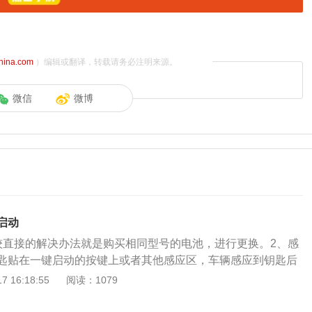
china.com
）编辑或翻译，转载请务必注明来源。
微信
微博
启动
较直接的解决办法就是购买相同型号的电池，进行更换。2、感
匙贴在一键启动的按键上或者其他感应区，车辆感应到钥匙后
入插槽。如果车上配有智能钥匙的插槽，可以将智能钥匙直接
 16:18:55
阅读：1079
以启动车辆。插槽可能会在扶手箱的内部，有些会在水杯槽的
机械钥匙。智能钥匙通常配有机械钥匙的钥匙片，将钥匙片插