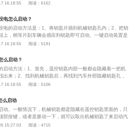
离缩短了，打不着火的时候你将钥匙靠近一键启动的按钮还是
 16:18:55
阅读：6162
合应急。
换遥控钥匙电池的步骤：1.换电池前先准备一个螺丝刀。2.将
匙前端的小孔中。3.用螺丝刀翘起钥匙的电池盖。4.取出电池
没电怎么启动？
没电的启动方法是：1、将钥匙片插到机械钥匙孔内；2、把钥
钮上，稍等片刻车辆会感应到钥匙即可启动。一键启动装置是
，是实现简约启动过程的按钮装置，同时也可以熄火。一键启
 16:18:55
阅读：5191
的一部分，是实现简约启动过程的按钮装置，同时也可以熄
能有：1、多重启动模式；2、方便快捷；3、性能稳定可靠；
怎么启动？
；5、智能钥匙双模式自由切换；6、智能卡备用钥匙；7、智能
的启动方法：1、首先，遥控钥匙内部一般都会隐藏着一把机
找出来；2、找到机械钥匙后，再找到汽车外部隐藏钥匙孔，
般一键启动的车型都会设计感应区，只要把钥匙放到感应区，
 16:18:55
阅读：5106
钮即可启动汽车。一键启动的装置是智能汽车的一部分，是实
一个按钮装置，同时也可以熄火，该装置可以在原车钥匙锁头
怎么启动
以独立面板改装。
启动。一般情况下，机械钥匙都是隐藏在遥控钥匙里面的，只
顶部按键，或者是拨动一下，就可以取出机械钥匙了来启动汽
换遥控器电池的话，也是要先取出机械钥匙，才可以将遥控器
 15:27:03
阅读：4715
匙快没电的时候，会有以下的表现。第一就是遥控的距离变短