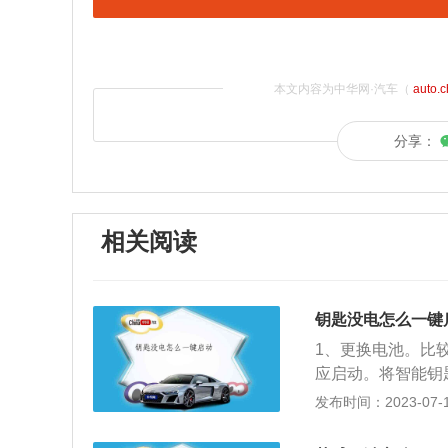
本文内容为中华网·汽车（
auto.
分享：
相关阅读
钥匙没电怎么一键
1、更换电池。比
应启动。将智能钥
就会启动。3、插
发布时间：2023-07-17
放入插槽中，也可
垫子下面。4、用