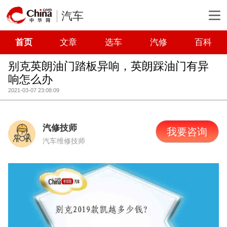
汽车
首页
文章
选车
汽修
百科
别克英朗油门踏板异响，英朗踩油门有异
响怎么办
2021-03-07 23:08:09
汽修技师
我要咨询
汽车维修技师