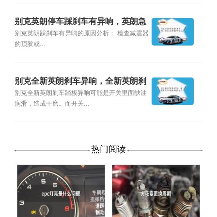
别克英朗停车踩刹车有异响，英朗急
刹车有异响怎么办
别克英朗踩刹车有异响的原因分析： 检查减震器
的顶胶或...
别克全新英朗刹车异响，全新英朗刹
车踏板异响怎么办
别克全新英朗刹车踏板异响可能是开关里面缺油
润滑，造成干磨。而开关...
热门阅读