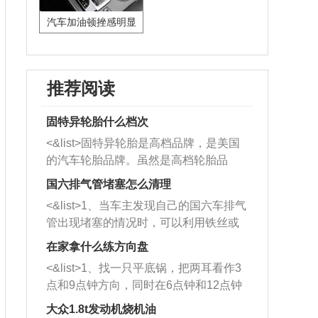
汽车加油顿挫感明显
推荐阅读
固特异轮胎什么档次
<&list>固特异轮胎是高档品牌，是美国
的汽车轮胎品牌。虽然是高档轮胎品
牌，但是中高低端的轮胎都有生产，这
国六排气管堵塞怎么清理
也是为了更好的开拓市场。
<&list>1、当车主发现自己的国六车排气
管出现堵塞的情况时，可以利用铁丝或
者是细棍，直接将杂物给取出来，如果
在家拿什么练方向盘
堵塞情况比较严重，也可以采取应急措
<&list>1、找一只平底锅，把两耳看作3
施。 <&list>2、直接利用木棍将所有的
点和9点钟方向，同时在6点钟和12点钟
杂物推到排气管里面的位置处，然后将
方向做一个标记。 <&list>2、双手握住
三元催化器拆解开，就可以将堵塞的东
大众1.8t发动机烧机油