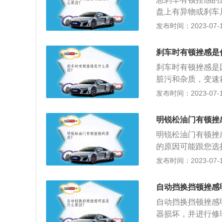
清除，否则不仅会
查和维修。
盘上有异物或刹车
使用的是手动挡，
合器片转速不同步
发布时间：2023-07-17
决方法就是同时踩
发动机转速和离合
要部件：汽车的刹
车进行刹车动作。
片，刹车盘。2、a
刹车时有顿挫感是
查刹车盘上是否存
统。在紧急制动时
刹车时有顿挫感是
顿挫，还会让车辆
了，那汽车会有打
脏污和杂质，变速
刹车片，可以通过
能让汽车减速。在
片损耗较大或者老
发布时间：2023-07-17
剩原先1/3厚度(约
子车轮就不会抱死
序设定问题：需要
在紧急制动时，a
脏污或杂质导致不
明锐松油门有顿挫
限：一般车辆的刹
好：导致变速箱出
刹车片剩余3MM
明锐松油门有顿挫
氏度，变速箱的橡
分侵入机油里或机
的原因可能跟您选
顿挫。
控阀门，气体进入
发布时间：2023-07-17
它上接空气滤清器
介绍：作为上汽大
自动挡换挡顿挫感
据中国的情况进行
自动挡换挡顿挫感
器损坏，并进行修