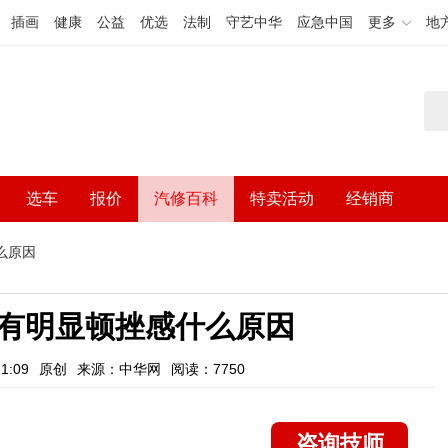
插画
健康
公益
优选
法制
守艺中华
应急中国
更多
地
选车
报价
汽修百科
特卖活动
经销商
么原因
有明显顿挫感什么原因
1:09
原创
来源：中华网
阅读：7750
咨询技师