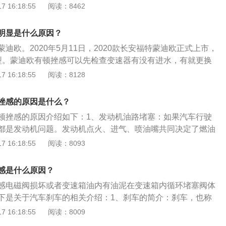
滑效果下降，变速箱滤网过脏，过滤效果不好，使磨损细物进
 16:18:55
阅读：8462
：变速箱油未添加到标准值。确认变速箱油是否添加到标准，
或者过多都会导致这个故障出现，有变速箱油尺的可以车辆启
明显是什么原因？
速箱油尺是否在标准刻度。
迪欧。2020年5月11日，2020款长安福特蒙迪欧正式上市，
型。蒙迪欧有顿挫感可以先检查变速器有没有进水，有就更换
关于汽车挫顿感的部分介绍：1、特殊情况：检查点火系统有
 16:18:55
阅读：8128
，或进气系统进水导致空气格打湿，从而影响进气量，进气有
原因：变速箱油路发卡不顺畅。油路板磨损，变速箱长期没
挫感的原因是什么？
果下降，变速箱滤网过脏，过滤效果不好，使磨损细物进入阀
顿挫感的原因介绍如下：1、发动机油路堵塞：如果汽车行驶
都是发动机问题。发动机点火、进气、喷油嘴共同决定了燃油
机的动力来源。如果进气量变低、点火变弱、或者喷的油变
 16:18:55
阅读：8093
，也就产生了顿挫感。2、自动挡汽车起步出现顿挫属于正常
想要急加速，需要深踩油门，这时自动变速箱会自动降低档位
感是什么原因？
当转速达到一定高度时再升档，升档后因为转速会有一个明显
感电磁阀损坏或者变速箱油内有油泥在变速箱内循环堵塞阀体
生相对比较明显的顿挫感。3、如果顿挫感比正常情况要严
下是关于汽车刹车的相关介绍：1、刹车的简介：刹车，也称
是否出现损坏，例如内部出现了顽固性的脏污和杂质，尤其在
行中的机车、车辆及别的运输工具或机械等停止或减低速度的
 16:18:55
阅读：8009
聚集形成堵塞，导致无法实现对油压的有效调节，造成顿挫冲
原理是在机器的高速轴上固定一个轮或盘，在机座上安装与之
。4、在新车磨合期间：汽车行驶中有轻微顿挫感属于正常情