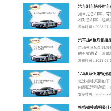
相适应的闸瓦、带
况，因为车辆动力
汽车刹车快停时车
减慢车速的机械制
机制，需要不断调
如果是急刹车，有
点，鼓式缺点，盘
相对急刹车，也就
降档产生的顿挫感
发布时间：2023-07-17
快，升档速度跟不
感。2、降档顿挫
汽车挂d档后顿挫
制动踏板，发电机
自动变速箱出现顿
影响发动机的转速
的有效调节，造成
感。
配：无论挂在什么
发布时间：2023-07-17
位，因为变速箱中
速箱换挡杆上，起
宝马5系低速顿挫
3、档位：自动挡
低速顿挫原因如下
内部脏污和杂质，
成顿挫。3、原因
发布时间：2023-07-17
温，从而影响变速
塞，清洗油路、喷
换挡顿挫感明显什
常情况，这种情况