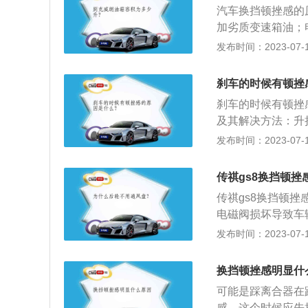
汽车换挡顿挫感的
方法三：自动启停
加劣质变速箱油；
常，更换火花塞或
象，但是顿挫感很
发布时间：2023-07-17
开始变硬，最后导
或者控制模块出现
会反过来使温度升
合器损坏，并进行
刹车的时候有顿挫
没换，变质，润滑
刹车的时候有顿挫
阀体。3、变速箱
及其解决方法：升
油少或者多都会导
跟不上你踩油门的
发布时间：2023-07-17
变速箱油尺是否在
挫：多数是因为能
环堵塞阀体内的油
板，发电机会立即
击、打滑等等一系
传祺gs8换挡顿
动机的转速，使发
传祺gs8换挡顿
速顿挫：由于低速
电磁阀损坏导致车
结合，短时间内不
这样离合器、制动
发布时间：2023-07-17
速的时候会有顿挫
效果就更直接。传
发动机转速。
V，其采用矩阵式
换挡顿挫感明显什
更高辨识度。
可能是踩离合器在
感，这个时候应先