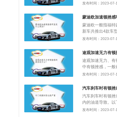
期没换，变质，润
发布时间：2023-07-17
入阀体。变速箱油
如果变速箱油过少
蒙迪欧加速顿挫感
动的时候检查下变
蒙迪欧一般指福特蒙
新车共推出4款车
油就可以。以下是
发布时间：2023-07-17
没有进水。传感器
少许水。2、产生
途观加速无力有顿
换，变质，润滑效
途观加速无力、有
体。
中有顿挫感，一般
的燃烧，也是发动
发布时间：2023-07-17
少，动力就会不足
情况：如果行驶中
汽车刹车时有顿挫
提升发动机转速，
汽车刹车时有顿挫
的下降，所以会产
内的油道导致。以
重：要考虑变速箱
为制动，是指使运
发布时间：2023-07-17
阀体内部脏污杂质
动作。制动的一般
击打滑问题的发生