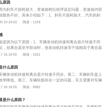
么原因
因为刹车片损耗较大，变速箱档位程序设定问题，变速箱内部
箱散热不好。具体介绍如下：1、刹车片损耗较大，汽车的刹
老化的导致刹车时有顿挫感；解决办法：应及时更换刹车片。
 10:16:02
阅读：1159
序设定问题，这个问题，很可能是厂家在生产汽车的时候出现
下需要设定一下程序；解决办法：需要重新编程设置变速箱电
感
箱内部脏污和杂质，内部脏污或杂质导致不能对变速箱油压进
能是因为以下原因：1、车辆发动机转速和离合器片转速不同
造成顿挫。解决办法：到修理厂找专业人员进行清理。4、变
后，抬离合器至半联动时，使发动机转速等于或稍高于离合器
致变速箱出现异常高温，从而影响变速箱油的性能。如果温度
以防止换挡时顿挫了。2、车辆刹车盘上有异物导致刹车效率
 16:18:55
阅读：1021
，变速箱的橡胶密封材料会变硬，造成变速箱油渗漏，继而影响
查刹车盘上是否存在异物，如果发现异物，应该立刻清除，否
解决办法：通过维修发动机来解决变速箱过热的现象。在开车
顿挫，还会让车辆的安全性降低很多。3、车辆轮胎存在一定
新手车主都喜欢急刹，可能是车主对路况的分析没有那么准确
是什么原因
对车辆进行四轮定位。4、减震器损坏。如果减震器有损害这
驶者本人来说没什么太大的感觉，但是对于车内的乘客来说，
车辆发动机转速和离合器片转速不同步。第二、车辆刹车盘上
易在刹车时有顿挫感，需要及时的更换。5、车辆长时间行
，要是乘客不注意的话产生生命危险也是非常可能的。不过对
效率降低。第三、车辆轮胎存在一定的问题，车主需要对车辆
行驶的时候，肯定制动的次数也会有所增加，在制动次数过长
司机来说，刹起车来就让人舒服很多了，对刹车的准确把握使
车时的顿挫感一般来自于车辆的刹车系统。现代车辆往往使用
 16:18:55
阅读：9982
盘温度过高，在有急刹车或者过激刹车等情况的时候，很容易
减速下来，从物理学的角度来说，车子是在做匀减速运动的。
且刹车系统本身也会用到刹车油。但是刹车油这个东西，具有
尽量的在车辆长时间行驶时要休息一下，尤其是在市区内行
，汽车前轮的减震压缩器就成压缩状态，而后轮的减震压缩器
以相对来说，车主需要注意刹车油本身的情况。特别是在雨雪
，刹车次数比较多的时候。6、刹车系统断电开关接触不良。
显是什么原因？
所以就形成了前低后高的点头状态。
次就是检查刹车盘上是否存在异物，如果发现异物，应该立刻
的话，同样会造成刹车时有顿挫感，要及时的到维修点进行检
原因可能是车辆发动机转速和离合器片转速不同步，车辆刹车