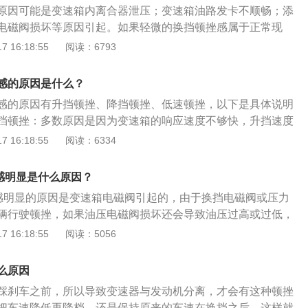
原因可能是变速箱内离合器泄压；变速箱油路发卡不顺畅；添
加双离合变速箱，本身就有这个问题。4、方法四：点火不正
电磁阀损坏等原因引起。如果轻微的换挡顿挫感属于正常现
者高压包。5、介绍五：如果温度超过120℃，橡胶密封材料会
强烈就不正常，常见的故障点可能是自动变速箱的换挡电磁阀
 16:18:55
阅读：6793
致渗漏，液压降低，如果温度更高，变速箱开始打滑，打滑又
故障。以下是具体介绍：1、变速箱内部离合器泄压。检查离
得更高。
修理。2、变速箱油路发卡不顺畅。油路板磨损，变速箱长期
感的原因是什么？
效果下降，变速箱滤网过脏，过滤效果不好，使磨损细物进入
感的原因有升挡顿挫、降挡顿挫、低速顿挫，以下是具体说明
油未添加到标准。确认变速箱油是否添加到标准，如果变速箱
挡顿挫：多数原因是因为变速箱的响应速度不够快，升挡速度
致这个故障出现，有变速箱油尺的可以车辆启动的时候检查下
速度，所以在变速箱换挡的一刹那，会产生顿挫感。降挡顿
 16:18:55
阅读：6334
标准刻度。4、电磁阀损坏。变速箱油内有油泥在变速箱内循
量回收系统的介入，一旦驾驶者松开油门踏板或踩下制动踏
道则就会出现顿挫的问题，时间久就会导致变速箱高温、冲
开始工作，就会搭上发动机，给发动机造成一些负担，影响发
列的变速箱问题。
挫感明显是什么原因？
动机转速与离合器片转速不同步，这样就会有顿挫的感觉。低
挫感明显的原因是变速箱电磁阀引起的，由于换挡电磁阀或压力
行驶的时候挡位在一二挡之间频繁切换，离合器不断地分离和
辆行驶顿挫，如果油压电磁阀损坏还会导致油压过高或过低，
能畅顺地完成动力传输，就造成了常见的低速顿挫，启动与低
器结合的速度自然会有顿挫感，同样换挡电磁阀卡滞，其影响
 16:18:55
阅读：5056
感，这个正常的话一般是低转速的时候涡轮增压介入，影响了
祺GS8是广汽集团旗下自主品牌广汽传祺推出的一款大七座SU
LED前大灯，匹配贯穿式凌云翼家族式进气格栅，8字尾灯具有
么原因
踩刹车之前，所以导致变速器与发动机分离，才会有这种顿挫
把车速降低再降档，还是保持原来的车速在换挡之后，这样就