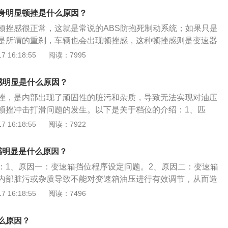
或盘，在外力作用下使之产生制动力矩。刹车装置也就是可以
输出和部件的咬合都不是最佳水平，加上变速箱电脑有自学习
身明显顿挫是什么原因？
动装置，又名减速器。2、刹车的分类：鼓式刹车，鼓式优
整油压以供换挡。
顿挫感很正常，这就是常说的ABS防抱死制动系统；如果只是
式刹车等。
是所谓的重刹，车辆也会出现顿挫感，这种顿挫感则是变速器
。其它顿挫感的原因：1、升档顿挫：变速箱的响应速度不够
 16:18:55
阅读：7995
上踩油门的速度，所以在变速箱换挡的一刹那，就会产生顿挫
：因为能量回收系统的介入，一旦驾驶者松开油门踏板或踩下
感明显是什么原因？
会立即开始工作，就会搭上发动机，给发动机造成一些负担，
挫，是内部出现了顽固性的脏污和杂质，导致无法实现对油压
，使发动机转速与离合器片转速不同步，然后就会产生顿挫
顿挫冲击打滑问题的发生。以下是关于档位的介绍：1、匹
档位，当发动机转速达到或者超过2500转时就需要提高一个档
 16:18:55
阅读：7922
的齿轮按照大小排列。2、技巧：行车时手不要长时间放在变
步时需要采用1或2档起步，换挡要到位，离合一定要踩到底。
感明显是什么原因？
汽车有P档、R档、S档、N档、D档这5个档位。
：1、原因一：变速箱挡位程序设定问题。2、原因二：变速箱
内部脏污或杂质导致不能对变速箱油压进行有效调节，从而造
三：变速箱散热问题，变速箱散热不良，会导致变速箱异常高
 16:18:55
阅读：7496
箱油的性能。解决低速顿挫的方法如下：1、方法一：油路堵
油嘴、油路、油管。2、方法二：自动挡的车起步出现顿挫正
么原因？
多出现在档位较少的自动挡车型上，如4档自动的车型上。3、