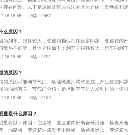
造成刹车顿挫，还会让车辆的安全性降低很多。最后如果车主
片存在问题。以下是原因及解决方法的具体介绍：发动机和离
那么很有可能是此时车辆发动机转速和离合器片转速不同。解
：如果车辆是手动挡，在刹车时出现顿挫感，那么极有可能是
 16:18:55
阅读：9967
下离合和刹车。下列为关于刹车的更多信息：1、刹车系统主
器片转速不同步导致，在刹车时，驾驶者应同时踩下离合和刹
车系统主要部件包括真空助力泵，制动总泵，制动分泵，刹车
车辆刹车盘上有异物：特别是在雨雪天气行驶之后，应及时检
bs系统：大部分汽车上基本都有abs系统，这是防抱死制动系
什么原因？
在异物，如果发现异物，应该立刻清除，否则不仅会造成刹车
，假如车轮有抱死现象，那是十分危险的情况。假如车轮抱死
因为刹车片损耗较大，变速箱档位程序设定问题，变速箱内部
的安全性降低很多。刹车片存在问题：车主应定期检查和更换
滑失控现象，此时司机既不可以调节汽车的驾驶轨迹也不一定
箱散热不好等，具体介绍如下：刹车片损耗较大：汽车的刹车
刹车片的磨损情况来判断是否需要更换，当刹车片厚度已经仅
紧急制动时，abs系统可以让车轮维持边滚边滑的状态，这样
化的导致刹车时有顿挫感，应及时更换刹车片。变速箱档位程
 16:18:55
阅读：9791
0.5cm)左右时，代表需要准备更换。
了，司机能让汽车减速，还能调节汽车驾驶轨迹躲避障碍物。
重新编程设置变速箱电脑系统。变速箱内部脏污和杂质：内部
bs系统会起作用，此时汽车就会有顿挫现象。3、刹车盘更换极
能对变速箱油压进行有效调节，从而造成顿挫。变速箱散热不
感的原因？
车盘刹车片更换极限是，刹车盘单面磨损下去3MM必须更换，
现异常高温，从而影响变速箱油的性能。如果温度超过120摄
必须更换。刹车油建议每3年或6万公里更换一次，目的是怕有水
感的原因可能与节气门、喷油嘴脏污堵塞造成，产生这些问题
胶密封材料会变硬，造成变速箱油渗漏，继而影响油压，造成
油变质，影响刹车效果。
择的油品有关。节气门介绍：是控制空气进入发动机的一道可
进气管后会和汽油混合变成可燃混合气，从而燃烧形成做功。
 16:18:55
阅读：9182
，下接发动机缸体，被称为是汽车发动机的咽喉。斯柯达明锐
众斯柯达品牌的第一款轿车，是与欧洲同步的先进车型，并根
明显是什么原因？
了大量的本土化改进，于2007年6月6日在国内成功上市。
明显有以下原因：变速箱：变速箱内部离合器泄压，检查离合
理。油路板：变速箱油路发卡不顺畅。油路板磨损，变速箱长