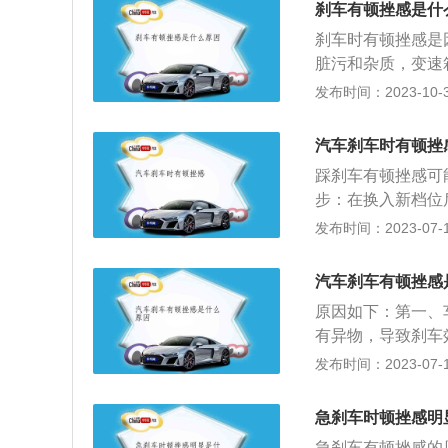
刹车有顿挫感是什
刹车时有顿挫感是
脏污和杂质，变速
车片损耗较大或者
发布时间：2023-10-30
2、变速箱档位程
的错误，一般情况
汽车刹车时有顿挫
脑系统。3、变速
踩刹车有顿挫感可
行有效调节，从而
步：在换入新档位
速箱散热不好，导
片转速，这样就可
发布时间：2023-07-17
超过120摄氏度
降低：其次就是检
油压，造成顿挫。
则不仅会造成刹车
的过程中，有很多
汽车刹车有顿挫感
的问题，车主需要
及时，急刹对于驾
原因如下：第一、
一种问题，同样容
那可是极度不适的
有异物，导致刹车
驶。车辆在长时间
于一些驾驶平稳的
进行四轮定位。刹
发布时间：2023-07-17
以后就容易使刹车
得车子能够很好的
助力刹车系统，而
使刹车有顿挫感。
那么在汽车刹车时
很强的吸水性。所
驶，红绿灯比较多
急刹车时顿挫感明
是呈舒张状态的，
天气行驶之后。其
如果有这一种问题
急刹车有顿挫感的