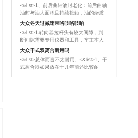
平底锅两耳，然后往左打半圈、一圈、
西取出来。但如果是因为积碳过多引起
<&list>1、前后曲轴油封老化：前后曲轴
一圈半的练习，往右同样也要打相同的
的堵塞，就需要将三元催化器泡在草酸
油封与油大面积且持续接触，油的杂质
圈数。 <&list>3、最后强调要反复练
中进行清洗。 <&list>3、也可以利用清
和发动机内持续温度变化使其密封效果
习，这样就可以形成肌肉记忆，在真实
大众冬天过减速带咯吱咯吱响
洗剂对堵塞的情况得到解决，将清洗剂
逐渐减弱，导致渗油或漏油。<&list>2、
驾驶车辆时，不需要记忆也能打好方
放在燃油箱中，与燃油混合后，车辆启
<&list>1.转向器拉杆头有较大间隙，判
活塞间隙过大：积碳会使活塞环与缸体
向。
动时，就可以和汽油一起进入到燃烧
断间隙需要专用仪器和工具，车主本人
的间隙扩大，导致机油流入燃烧室中，
室，最后形成废气排出，就可以让三元
无法制作，需要将车辆送到修理厂或4s
造成烧机油。<&list>3、机油粘度。使用
大众干式双离合耐用吗
催化器得到清洗，排气管堵塞的情况就
店；<&list>2.车辆半轴套管防尘罩破
机油粘度过小的话，同样会有烧机油现
<&list>总体而言不太耐用。<&list>1、干
能够得到解决。
裂，破裂后会出现漏油现象，使半轴磨
象，机油粘度过小具有很好的流动性，
式离合器如果放在十几年前还比较耐
损严重，磨损的半轴容易损坏，产生异
容易窜入到气缸内，参与燃烧。<&list>
用，但是由于现在的汽车发动机动力输
响；<&list>3.稳定器的转向胶套和球头
4、机油量。机油量过多，机油压力过
出越来越高，使得干式离合器散热不足
老化，一般是使用时间过长造成的。解
大，会将部分机油压入气缸内，也会出
的缺陷也逐渐暴露出来。<&list>2、由于
决方法是更换新的质量好的转向橡胶套
现烧机油。<&list>5、机油滤清器堵塞：
干式双离合的工作环境暴露在空气中，
和球头。
会导致进气不畅，使进气压力下降，形
而离合器的散热也是通离合器罩上面的
成负压，使机油在负压的情况下吸入燃
几个小孔来进行散热。但是在行驶过程
烧室引起烧机油。<&list>6、正时齿轮或
中变速箱需要换挡，就不得不使得离合
链条磨损：正时齿轮或链条的磨损会引
器频繁工作。<&list>3、长时间的低速行
起气阀和曲轴的正时不同步。由于轮齿
驶以及过于频繁的启停，导致离合器的