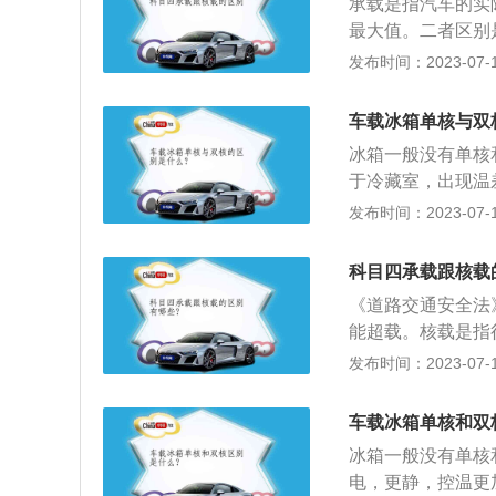
承载是指汽车的实
技术，制冷温度低
最大值。二者区别
载冰箱和家用冰箱
客运大巴核载30
发布时间：2023-07-17
2.电池保护:车
实际车辆的承载人
动；3.E-mar
大巴承载人数的实
子产品的电磁，也
车载冰箱单核与双
如大货车核载承重
时，轻微倾斜不会
冰箱一般没有单核
量。例如大货车核
保护压缩机
于冷藏室，出现温
考试在科目三之后
冻分开。双循环比
发布时间：2023-07-17
没有科目四。考试
车载冰箱的特点：
分100分，90分合
护：车载冰箱在达
科目四承载跟核载
(电磁干扰)：车
《道路交通安全法
更不会影响汽车电
能超载。核载是指
响正常工作，当倾
人数。例如：客运
发布时间：2023-07-17
而承载就是指实际
25人就是客运大
车载冰箱单核和双
驾照考试的内容分
冰箱一般没有单核
机会，如果两次机
电，更静，控温更
之后重新补考，4