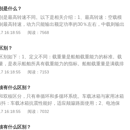
考试合格的其他的科目成绩全部作废，若想拿驾照，只能重新
别是什么？
别是最高转速不同。以下是相关介绍：1、最高转速：空载模
制最高转速，动力只能输出额定功率的30％左右，中载则输出
则可全部输出。2、电控单元：德龙空载和重载时候，电控单元
 16:18:55
阅读：7568
自动对发动机的扭矩和转速加以限制，使发动机运行在指定的
，减少额外的功率消耗，从而达到节省整车油耗。
区别？
区别如下：1、定义不同：载重量是船舶载重能力的标准。载
量，是表示船舶所具有载重能力的指标。船舶载重量是满载排
之差值，用吨位表示，载重量的计算公式为载重量=满载排水
 16:18:55
阅读：7153
载质量就是汽车的总质量与汽车整备质量之差，表示汽车的有效
象不同：载重量是指船舶所允许装载的旅客、货物、燃料、淡
核有什么区别？
等；载物质量表示汽车可能载人、载物的总质量。
和双核区分，只有单循环和多循环系统。车载冰箱与家用冰箱
防抖：车载冰箱抗震性能好，适应颠簸路面使用；2、电池保
到电池保护设定值后会自动断电，保护汽车正常启动；3、E-m
 16:18:55
阅读：7032
：车载冰箱的电控模块工作时与车内其他电子产品的电磁互不干
车电池的正常使用；4、防倾倒保护：车载冰箱使用时，轻微
核有什么区别？