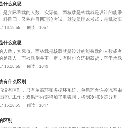
核载人数为超载。超载是指运输工具的实际装载量超过核定的
是什么意思
运超载通常是指机动车运输的货物超过货运车辆的总载重量。
：是实际乘载的人数，实际值。而核载是核载就是设计的能乘
和国道路交通安全法》第四十九条：机动车载人不得超过核定
。科目四，又称科目四理论考试、驾驶员理论考试，是机动车
车不得违反规定载货。科目四又称科目四理论考试和驾驶员理
分。公安部123号令实施后，科目三考试分为两项内容，除路
 16:18:55
阅读：1057
驾驶证考核的一部分。主要内容包括：安全文明驾驶操作要
全文明常识考试，俗称科目四，考量车德。因为这个考试在科
杂路况下的安全驾驶知识、爆胎时的应急处理方法、交通事故
以大家都习惯称之为科目四考试。实际在官方说法中没有科目
是什么意思
容：安全文明驾驶操作要求、恶劣气象和复杂道路条件下的安
的人数，实际值。而核载是核载就是设计的能乘载的人数或者
等紧急情况下的临危处理方法，以及发生交通事故后的处理知
的是载人，而核载则并不一定，有时也会泛指载货，至于承载
考的驾照类型从相应的科目四考试题库中按比例抽取50道题进
重量。总的来说，核载量实质上是一个理论值，很多时候核载
 16:18:55
阅读：1049
从1240题中抽取，大车类驾照从1235题中抽取，每题2分。
，但如果承载量超过核载量就会造成超载或超员。公路客运车
分钟，答题过程中错12分(6道题)即终止本场考试。3、考试题
数或者违反规定载货的行为，对机动车驾驶人会有处罚。科目
2题）、单选题（23--45题）、多选题（46--50题）。4、考试
核有什么区别
论考试、驾驶员理论考试，是机动车驾驶证考核的一部分。
情景识别题、文字叙述题。
箱没有区别，只有单循环和多循环系统。单循环允许冷冻室由
全文明驾驶常识考试，主要内容包括：安全文明驾驶操作要
压缩机工作；双循环内部增加了电磁阀，将制冷和冷冻分开。
杂道路条件下的安全驾驶知识、爆胎等紧急情况下的临危处置
循环更省电、更安静、温度控制更精确，并提供高冷冻功率。
 16:18:55
阅读：1047
事故后的处置知识等内容。2、考试试卷由50道题目组成，题
以装在汽车里的冰箱。车载冰箱是近年来国际市场上流行的新
选择题和多项选择题，满分100分，90分合格。
具。市场上的车载冰箱主要有两种，一种是半导体车载冰箱，
的区别
芯片制冷；另一个是压缩机车冰箱。压缩机是传统冰箱的传统