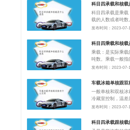
际载客人数，超过
后的处理知识。
科目四承载和核载
最大允许限量。货
科目四承载是乘载
根据《中华人民共
载的人数或者吨数
的人数，客运机动
驾驶证考核的一部
发布时间：2023-07-17
论考试，是机动车
考外，又增加了安
求、恶劣天气和复
目三之后进行，所
后的处理知识。
科目四乘载和核载
四。科目四考试内
乘载：是实际乘载
全驾驶知识、爆胎
吨数。乘载一般指
识等。1、根据所
则是实际的人数或
发布时间：2023-07-17
行答题，小车类驾照
量不会等于承载值
2、考试时间为45
辆载客超过核定人
型分对错题（1--2
车载冰箱单核跟双
四，又称科目四理
题目包括图片题、
一般单核和双核冰
1、科目四又称安
冷藏室控制，温差
求、恶劣气象和复
与单循环相比，双
发布时间：2023-07-17
方法以及发生交通
汽车冰箱是一种可
型为判断题、单项
一代制冷和制冷器
科目四承载跟核载
其原理是通过电子