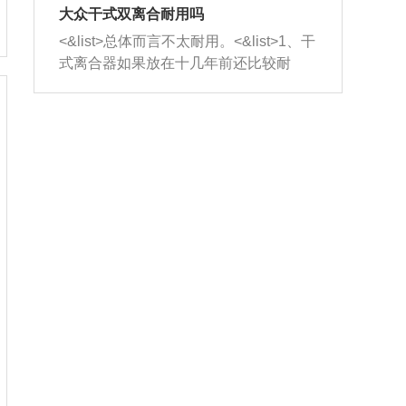
室，最后形成废气排出，就可以让三元
无法制作，需要将车辆送到修理厂或4s
造成烧机油。<&list>3、机油粘度。使用
大众干式双离合耐用吗
催化器得到清洗，排气管堵塞的情况就
店；<&list>2.车辆半轴套管防尘罩破
机油粘度过小的话，同样会有烧机油现
<&list>总体而言不太耐用。<&list>1、干
能够得到解决。
裂，破裂后会出现漏油现象，使半轴磨
象，机油粘度过小具有很好的流动性，
式离合器如果放在十几年前还比较耐
损严重，磨损的半轴容易损坏，产生异
容易窜入到气缸内，参与燃烧。<&list>
用，但是由于现在的汽车发动机动力输
响；<&list>3.稳定器的转向胶套和球头
4、机油量。机油量过多，机油压力过
出越来越高，使得干式离合器散热不足
老化，一般是使用时间过长造成的。解
大，会将部分机油压入气缸内，也会出
的缺陷也逐渐暴露出来。<&list>2、由于
决方法是更换新的质量好的转向橡胶套
现烧机油。<&list>5、机油滤清器堵塞：
干式双离合的工作环境暴露在空气中，
和球头。
会导致进气不畅，使进气压力下降，形
而离合器的散热也是通离合器罩上面的
成负压，使机油在负压的情况下吸入燃
几个小孔来进行散热。但是在行驶过程
烧室引起烧机油。<&list>6、正时齿轮或
中变速箱需要换挡，就不得不使得离合
链条磨损：正时齿轮或链条的磨损会引
器频繁工作。<&list>3、长时间的低速行
起气阀和曲轴的正时不同步。由于轮齿
驶以及过于频繁的启停，导致离合器的
或链条磨损产生的过量侧隙，使得发动
温度不断升高，而低速行驶时空气流动
机的调节无法实现：前一圈的正时和下
效率不高，无法将离合器中的热量有效
一圈可能就不一样。当气阀和活塞的运
的带走，导致离合器内部的温度不断升
动不同步时，会造成过大的机油消耗。
高，加速离合器的磨损。
解决方法：更换正时齿轮或链条。<&list
>7、内垫圈、进风口破裂：新的发动机
设计中，经常采用各种由金属和其他材