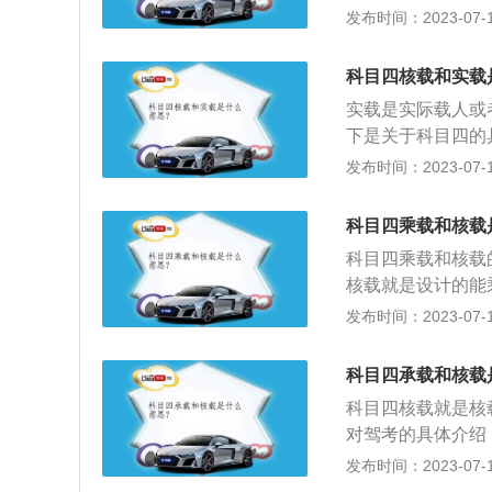
冰箱抗震性能好，
发布时间：2023-07-17
后的实习期为一年
值后会自动断电，保
目三、科目四的考
工作时与车内其他
0分。公路客运车
科目四核载和实载
防倒保护：车载冰
下列规定处罚：超
实载是实际载人或
会自动停止工作，
之二十以上未达百
下是关于科目四的
以罚款；违反规定
目四内容包括，安
发布时间：2023-07-17
载人超过核定人数
知识、爆胎等紧急
（交通部令第13
2、补考说明：科
科目四乘载和核载
载质量，应符合制
补考，补考不需交
定载质量时，应经
科目四乘载和核载
驾驶技能准考证明
相同的轮胎，其最
核载就是设计的能
的科目成绩作废。
原轮胎的，必须相
载则并不一定，有
发布时间：2023-07-17
车旅客运输规则》
说，核载量实质上
经核定，严禁超载
量超过核载量就会
科目四承载和核载
时，应报请当地交
定载货的行为，对
科目四核载就是核
对驾考的具体介绍
进行。2、补考：
发布时间：2023-07-17
据公安部123号