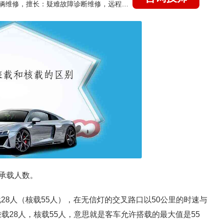
国家认证的汽车维修技师，15年德美日等各系车辆维修，擅长：疑难故障诊断维修，远程维修技术指导
承载人数。
28人（核载55人），在无信灯的交叉路口以50公里的时速与
乘载28人，核载55人，意思就是客车允许搭载的最大值是55