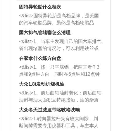
固特异轮胎什么档次
<&list>固特异轮胎是高档品牌，是美国
的汽车轮胎品牌。虽然是高档轮胎品
牌，但是中高低端的轮胎都有生产，这
国六排气管堵塞怎么清理
也是为了更好的开拓市场。
<&list>1、当车主发现自己的国六车排气
管出现堵塞的情况时，可以利用铁丝或
者是细棍，直接将杂物给取出来，如果
在家拿什么练方向盘
堵塞情况比较严重，也可以采取应急措
<&list>1、找一只平底锅，把两耳看作3
施。 <&list>2、直接利用木棍将所有的
点和9点钟方向，同时在6点钟和12点钟
杂物推到排气管里面的位置处，然后将
方向做一个标记。 <&list>2、双手握住
三元催化器拆解开，就可以将堵塞的东
大众1.8t发动机烧机油
平底锅两耳，然后往左打半圈、一圈、
西取出来。但如果是因为积碳过多引起
<&list>1、前后曲轴油封老化：前后曲轴
一圈半的练习，往右同样也要打相同的
的堵塞，就需要将三元催化器泡在草酸
油封与油大面积且持续接触，油的杂质
圈数。 <&list>3、最后强调要反复练
中进行清洗。 <&list>3、也可以利用清
和发动机内持续温度变化使其密封效果
习，这样就可以形成肌肉记忆，在真实
大众冬天过减速带咯吱咯吱响
洗剂对堵塞的情况得到解决，将清洗剂
逐渐减弱，导致渗油或漏油。<&list>2、
驾驶车辆时，不需要记忆也能打好方
放在燃油箱中，与燃油混合后，车辆启
<&list>1.转向器拉杆头有较大间隙，判
活塞间隙过大：积碳会使活塞环与缸体
向。
动时，就可以和汽油一起进入到燃烧
断间隙需要专用仪器和工具，车主本人
的间隙扩大，导致机油流入燃烧室中，