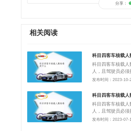
分享：
相关阅读
科目四客车核载人
科目四客车核载人
人，且驾驶员必须持
9人，必须持有B
发布时间：2023-10-28
人，持有C1牌照
际载客人数，超过
科目四客车核载人
最大允许限量。货
科目四客车核载人
根据《中华人民共
人，且驾驶员必须持
的人数，客运机动
9人，必须持有B
发布时间：2023-07-17
论考试，是机动车
人，持有C1牌照
求、恶劣天气和复