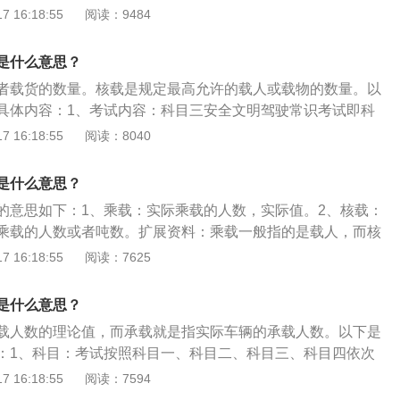
适应颠簸路面使用。电池保护：车载冰箱在达到电池保护设定
 16:18:55
阅读：9484
。在参加完科目一考试通过后，三年之内应该通过科目二和科
护汽车正常启动。E-mark(电磁干扰)：车载冰箱的电控模块
试。科目四的考试内容包括了汽车驾驶的安全常识，满分为10
电子产品的电磁互不干扰，更不会影响汽车电池的正常使用；
辆载客超过核定人数或者违反规定载货的，对机动车驾驶人按
是什么意思？
箱使用时，轻微倾斜不影响正常工作，当倾斜达到45°以上时，
过核定人数未达百分之二十的，处以罚款；超过核定人数百分
者载货的数量。核载是规定最高允许的载人或载物的数量。以
从而保护压缩机；
分之五十的，处以罚款；超过核定人数百分之五十以上的，处
具体内容：1、考试内容：科目三安全文明驾驶常识考试即科
载货的，处以罚款。其他客车违反规定载货的或者其他机动车
全文明驾驶操作要求、恶劣气象和复杂道路条件下的安全驾驶
 16:18:55
阅读：8040
的，对机动车驾驶人处以罚款。汽车运输业车辆技术管理规定
情况下的临危处置方法以及发生交通事故后的处置知识等。
号）第二十四条规定：车辆装载必须符合以下规定：车辆的额定
目四未通过不需补考前面考试通过的项目，可以自行预约进行
是什么意思？
造厂规定；经过改装、改造的车辆，或因其它原因需要重新标
补考费用。目前，安全文明驾驶理论考试没有预约限制，但是
车辆所在地主管部门核定；车辆换装与制造厂规定最大负荷不
的意思如下：1、乘载：实际乘载的人数，实际值。2、核载：
的有效期为三年，申请人未在有效期内完成考试则已考试合格
大负荷大于原轮胎的，应保持原车额定载质量；最大负荷小于
乘载的人数或者吨数。扩展资料：乘载一般指的是载人，而核
应地降低载质量；车辆增载必须符合交通部1988年发布的《汽
时也会泛指载货，至于承载则是实际的人数或重量。总的来
 16:18:55
阅读：7625
和《汽车货物运输规则》的有关规定；所有车辆的载质量，一
是一个理论值，很多时候核载量不会等于承载值，但如果承载
；车辆总质量超过桥梁承载质量或运输超长、超宽、超高货物
造成超载或超员。公路客运车辆载客超过核定人数或者违反规
是什么意思？
通、公安主管部门，采取安全有效措施，经批准后才能通行。
机动车驾驶人会有处罚。
载人数的理论值，而承载就是指实际车辆的承载人数。以下是
：1、科目：考试按照科目一、科目二、科目三、科目四依次
驾考中科目二、三只能各考五次，未过就要重新交学车费，根
 16:18:55
阅读：7594
令、124号令，在科目二和科目三道路驾驶技能考试第五次预约考