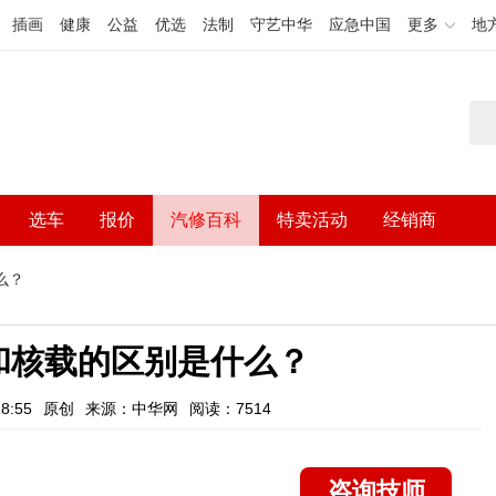
插画
健康
公益
优选
法制
守艺中华
应急中国
更多
地
选车
报价
汽修百科
特卖活动
经销商
么？
和核载的区别是什么？
8:55
原创
来源：中华网
阅读：7514
咨询技师