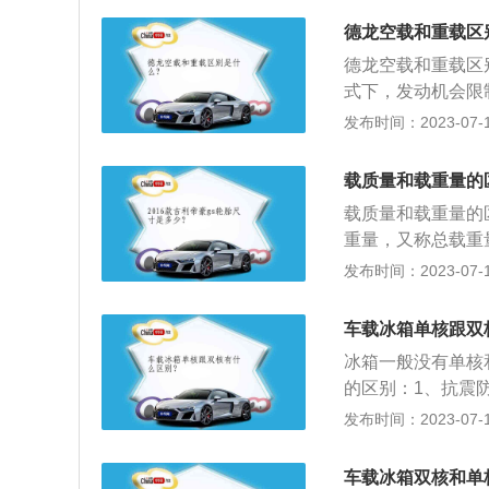
试仍不合格，已经
德龙空载和重载区
报名交驾校学费。
德龙空载和重载区
式下，发动机会限
60％左右，重载
发布时间：2023-07-17
将根据不同的工况
扭矩和转速区域内
载质量和载重量的
载质量和载重量的
重量，又称总载重
水量和空船排水量
发布时间：2023-07-17
量-空船排水量；
装载能力。2、对
车载冰箱单核跟双
水和消耗性供应品
冰箱一般没有单核
的区别：1、抗震
护：车载冰箱在达
发布时间：2023-07-17
ark(电磁干扰)
扰，更不会影响汽
车载冰箱双核和单