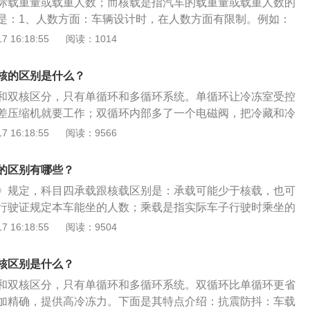
际载重量或载重人数；而核载是指汽车的载重量或载重人数的
，分别为-18度和10度。制冷效率高，制冰保鲜，体积大。车
是：1、人数方面：车辆设计时，在人数方面有限制。例如：
的区别:1.抗震防抖:车载冰箱抗震性能好，适合颠簸路面使用；
人，这里的30人就是客运大巴核载人数的理论值。而承载就是指
 16:18:55
阅读：1014
载冰箱达到电池保护设定值后，会自动关闭电源，保护汽车正常启
数。例如客运大巴核载30人，承载25人。这里的25人就是客运
k(电磁干扰):汽车冰箱的电子控制模块工作时，不会干扰车内其他电
际值。2、重量方面：车辆设计时，对于车身承重有设置。例
不会影响汽车电池的正常使用；4.防倾倒保护:车载冰箱使用
核的区别是什么？
20吨，这里的20吨就是核载。而承载就是车辆实际的承载重
影响正常工作，当倾斜达到45°以上时，会自动停止工作，从而
和双核区分，只有单循环和多循环系统。单循环让冷冻室受控
载承重20吨，实际承载25吨，这里的25吨就是承载。因为这个
差压缩机就要工作；双循环内部多了一个电磁阀，把冷藏和冷
进行，所以大家都习惯称之为科目四考试，实际在官方说法中
单循环更省电，更静，控温更加精确，提供更高的冷冻能力。
 16:18:55
阅读：9566
试卷由50道题组成，题目以案例、图片、动画等形式为主，满
抗震防抖：车载冰箱抗震性能好，适应颠簸路面使用。电池保
格。
到电池保护设定值后会自动断电，保护汽车正常启动。E-mark
的区别有哪些？
载冰箱的电控模块工作时与车内其他电子产品的电磁互不干扰，
》规定，科目四承载跟核载区别是：承载可能少于核载，也可
池的正常使用。防摔倒保护：车载冰箱使用时，轻微倾斜不影
行驶证规定本车能坐的人数；乘载是指实际车子行驶时乘坐的
斜达到45°以上时，会自动停止工作，从而保护压缩机。
大巴核载30人，这里的30人就是客运大巴核载人数的理论值。
 16:18:55
阅读：9504
车辆的承载人数。例如客运大巴核载30人，承载25人。这里的
巴承载人数的实际值。根据《机动车驾驶证申领和使用规定》，
核区别是什么？
为科目一，科目二，科目三和科目四，每个科目的考试有两次
和双核区分，只有单循环和多循环系统。双循环比单循环更省
会都没有合格，则考试终止。在学习期间缴纳补考费用，学习
加精确，提供高冷冻力。下面是其特点介绍：抗震防抖：车载
个科目全部通过后才能领取机动车驾驶证，领取机动车驾驶证