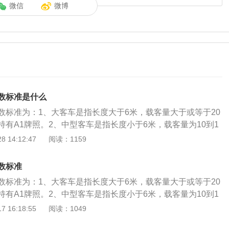
微信
微博
数标准是什么
数标准为：1、大客车是指长度大于6米，载客量大于或等于20
有A1牌照。2、中型客车是指长度小于6米，载客量为10到1
1牌照。3、小型客车是指车辆长度小于6米，载客人数不超过9
 14:12:47
阅读：1159
。乘客数量是公交法规允许的最大乘客数量。载客人数为客车实
核载人数为超载。超载是指运输工具的实际装载量超过核定的
数标准
运超载通常是指机动车运输的货物超过货运车辆的总载重量。
数标准为：1、大客车是指长度大于6米，载客量大于或等于20
和国道路交通安全法》第四十九条：机动车载人不得超过核定
有A1牌照。2、中型客车是指长度小于6米，载客量为10到1
车不得违反规定载货。科目四又称科目四理论考试和驾驶员理
1牌照。3、小型客车是指车辆长度小于6米，载客人数不超过9
 16:18:55
阅读：1049
驾驶证考核的一部分。主要内容包括：安全文明驾驶操作要
。乘客数量是公交法规允许的最大乘客数量。载客人数为客车实
杂路况下的安全驾驶知识、爆胎时的应急处理方法、交通事故