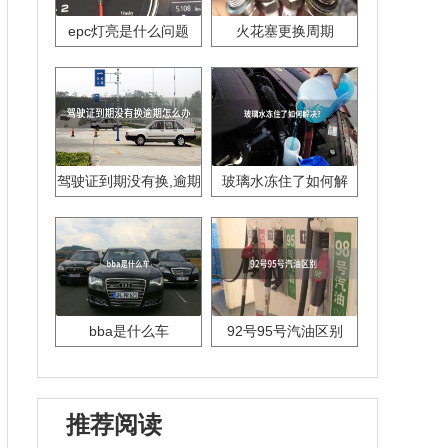
epc灯亮是什么问题
火花塞更换周期
驾驶证到期没有换,逾期
玻璃水冻住了如何解
怎么办??
决？
bba是什么车
92号95号汽油区别
推荐阅读