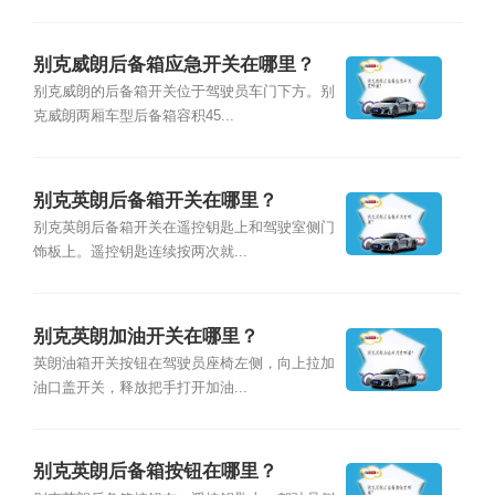
别克威朗后备箱应急开关在哪里？
别克威朗的后备箱开关位于驾驶员车门下方。别
克威朗两厢车型后备箱容积45...
别克英朗后备箱开关在哪里？
别克英朗后备箱开关在遥控钥匙上和驾驶室侧门
饰板上。遥控钥匙连续按两次就...
别克英朗加油开关在哪里？
英朗油箱开关按钮在驾驶员座椅左侧，向上拉加
油口盖开关，释放把手打开加油...
别克英朗后备箱按钮在哪里？