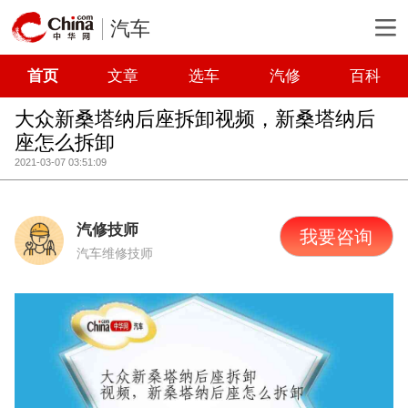
汽车
首页
文章
选车
汽修
百科
大众新桑塔纳后座拆卸视频，新桑塔纳后
座怎么拆卸
2021-03-07 03:51:09
汽修技师
我要咨询
汽车维修技师