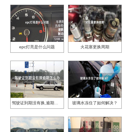
epc灯亮是什么问题
火花塞更换周期
驾驶证到期没有换,逾期怎么办??
玻璃水冻住了如何解决？