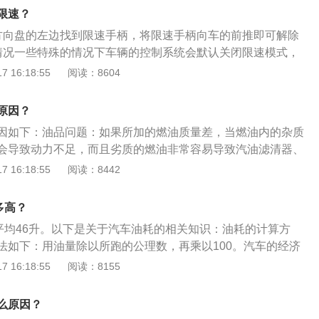
是前桥驱动的车辆，那么后桥就仅仅是随动桥而已，只起到承
限速？
方向盘的左边找到限速手柄，将限速手柄向车的前推即可解除
情况一些特殊的情况下车辆的控制系统会默认关闭限速模式，
的时候。3刷新电脑若汽车限速还未解除，需要刷一下汽车的
 16:18:55
阅读：8604
。
原因？
因如下：油品问题：如果所加的燃油质量差，当燃油内的杂质
会导致动力不足，而且劣质的燃油非常容易导致汽油滤清器、
嘴这些带有小孔的或起滤清作用的部件造成堵塞，从而导致供
 16:18:55
阅读：8442
功能下降。档位太高：在爬坡的时候挡位如果挂得很高，转速
果是手动挡车型一般在爬坡的时候应视情况挂入1~3档。如果
多高？
度过陡，建议挂入L档、1档或2档来爬坡。积碳问题：当节气
耗平均46升。以下是关于汽车油耗的相关知识：油耗的计算方
置的积碳积累过多时，就会导致进气量不足，导致燃油无法充
法如下：用油量除以所跑的公理数，再乘以100。汽车的经济
影响到动力，从另一方面来说还会增高油耗。如果是喷油嘴堵
量来表示，是汽车使用性能中重要的性能。百公里油耗计算公
 16:18:55
阅读：8155
的雾化效果不良，或者是直接不喷油，从而导致缺缸，使发动
一定油量的体积（升）÷该油量下汽车可行驶的路程（公里）×1
，导致动力不足。怠速过低以及怠速不稳：如果车辆怠速过低
因：排量，发动机的排量对汽车的油耗是固定值。胎压，汽车的
容易导致车辆爬坡无力。出现这类故障的原因有很多，比如线
么原因？
接的关系。路况，汽车行驶的路况也会对油耗产生影响。综合