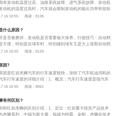
发动机燃烧故障或进气泄漏等等，除此之外，还有外部故障也
因有发动机温度过高、油路系统故障、进气系统故障。发动机
总排放量所得平均值。
所以要先确认好故障原因，才能够做下一步的检查。点火线圈
发动机的温度过高时，汽车就会限制发动机的输出功率和扭矩
圈损坏，导致某一缸点火不正常或是直接不能点火，就会导致
而导致汽车出现上坡无力的症状，这种情况只需等发动机的温
 16:18:55
阅读：8136
会伴随着发动机抖动的现象，这在车内很容易就感受到。
油路系统故障：油路系统故障包括油管堵塞、喷油嘴堵塞、漏
路系统发生故障，燃油就得不到正常的运送和燃烧，所以车辆
是什么原因？
、加油不走等现象。这种情况要对汽车油路进行详细地检查。
牙是否被磨掉，发动机是否需要做大保养。行驶技巧：自动档
气系统故障包括空气滤清器堵塞和节气门堵塞，这种情况只要
是方便，特别是在堵车时，特别碰到堵车又是大上坡那自动档
即可。
。现在自动档车越来越普及，从汽车发展先进国家看来，大部
 16:18:55
阅读：8128
自动档过渡，自动档取代手档成为日常驾驶的主要车型是汽车
关灯和车载电器：停车熄火时，忘记关车内照明灯，电瓶经过
原因?
能电量不足，导致启动无力。熄火前忘关空调：大多数车主习
原因是红岩杰狮汽车的行车速度较快，加快了汽车机油消耗的
调随着车辆启动后自动启动，这会造成每次打开车辆的点火开
汽车行车速度的详细介绍：1、概况：汽车行车速度是指汽车
自动启动工作，后果是直接导致车辆瞬间功率负荷过高，时间
的距离，简称车速，常用单位是公里/小时或米/秒。汽车行车速
 16:18:55
阅读：8062
损耗。
三个参数之一，在交通流理论的研究中占有重要地位。2、其
也可泛指机动车行车速度。为适应不同用途，汽车行车速度主
狮有何区别？
段车速和设计车速之分。地点车速即汽车通过道路某指定地点
刚和红岩杰狮的区别介绍：1、定位：红岩重卡按其产品技术
车速即为确定道路各几何要素的设计指标并使之相互协调而制
为杰狮系列，中端为新大康，低端为特霸、金刚，杰狮在技术