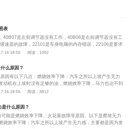
照表
误，40B07是左前调节器没有工作，40B08是右前调节器没有工
BR缓速器的故障，22101是车身电脑的内存错误，22106是要求
如果红岩杰狮故障灯有问题，应该去厂家的售后服务站协调解
 16:18:55
阅读：1002
内，厂家的售后服务应该免费解决。保修期过后，可以委托专
和修理。千万不要自己处理。自己操作能力一般的情况下，建
是什么原因？
，发现故障后，去修理店请专家检查修理。如果红岩杰狮整个
的原因有以下几点：燃烧效率下降：汽车之所以上坡产生无力
闪烁，偶尔灯突然熄灭，则可能是发电机故障导致整个车的电
发动机在上坡时没有足够的油，燃烧效率下降，马力也达不到
因：电路间歇性断路，电池在电路外，失去了容量调节作用。
统也是如此，发动机除了需要油，还需要空气，如果空气滤清
 16:18:55
阅读：8812
内的部件可能故障的地方，检查电池开关，更换损坏的部件。
堵塞或者出现问题，导致进气量不足，也会造成车子爬坡没
方法推荐：1.插拔法：插拔法是将端口插头拔出或插入以寻找
火花塞也是常见故障的源头，火花塞间隙过大、热值不符合要
敲击法：机械运转时无论好坏，都有可能是零件模块的针脚被临
力是什么原因？
动机燃烧不好，然后导致汽车爬坡加速无力的问题。轮胎胎压
或金属孔电阻增大等原因。在这种情况下，可以用手进行敲击
无力可能是燃烧效率下降、火花塞故障等原因。以下是爬坡无力
爬坡无力。建议对胎压进行检测。这么多的部位发生故障都有
换法：替换法是将怀疑有问题的零件替换为最佳的零件，并逐步
燃烧效率下降：汽车之所以上坡产生无力感，主要都是因为发
无力。
法。