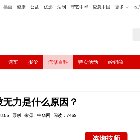
插画
健康
公益
优选
法制
守艺中华
应急中国
更多
地
选车
报价
汽修百科
特卖活动
经销商
坡无力是什么原因？
8:55
原创
来源：中华网
阅读：7469
咨询技师