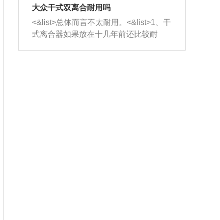
室，最后形成废气排出，就可以让三元
无法制作，需要将车辆送到修理厂或4s
造成烧机油。<&list>3、机油粘度。使用
大众干式双离合耐用吗
催化器得到清洗，排气管堵塞的情况就
店；<&list>2.车辆半轴套管防尘罩破
机油粘度过小的话，同样会有烧机油现
<&list>总体而言不太耐用。<&list>1、干
能够得到解决。
裂，破裂后会出现漏油现象，使半轴磨
象，机油粘度过小具有很好的流动性，
式离合器如果放在十几年前还比较耐
损严重，磨损的半轴容易损坏，产生异
容易窜入到气缸内，参与燃烧。<&list>
用，但是由于现在的汽车发动机动力输
响；<&list>3.稳定器的转向胶套和球头
4、机油量。机油量过多，机油压力过
出越来越高，使得干式离合器散热不足
老化，一般是使用时间过长造成的。解
大，会将部分机油压入气缸内，也会出
的缺陷也逐渐暴露出来。<&list>2、由于
决方法是更换新的质量好的转向橡胶套
现烧机油。<&list>5、机油滤清器堵塞：
干式双离合的工作环境暴露在空气中，
和球头。
会导致进气不畅，使进气压力下降，形
而离合器的散热也是通离合器罩上面的
成负压，使机油在负压的情况下吸入燃
几个小孔来进行散热。但是在行驶过程
烧室引起烧机油。<&list>6、正时齿轮或
中变速箱需要换挡，就不得不使得离合
链条磨损：正时齿轮或链条的磨损会引
器频繁工作。<&list>3、长时间的低速行
起气阀和曲轴的正时不同步。由于轮齿
驶以及过于频繁的启停，导致离合器的
或链条磨损产生的过量侧隙，使得发动
温度不断升高，而低速行驶时空气流动
机的调节无法实现：前一圈的正时和下
效率不高，无法将离合器中的热量有效
一圈可能就不一样。当气阀和活塞的运
的带走，导致离合器内部的温度不断升
动不同步时，会造成过大的机油消耗。
高，加速离合器的磨损。
解决方法：更换正时齿轮或链条。<&list
>7、内垫圈、进风口破裂：新的发动机
设计中，经常采用各种由金属和其他材