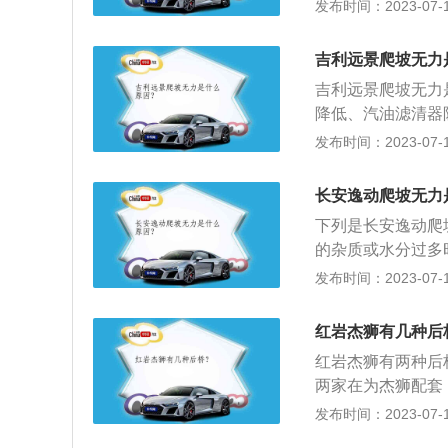
动机在上坡时没有
发布时间：2023-07-17
也是如此，发动机
塞或者出现问题，
吉利远景爬坡无力
塞也是常见故障的
吉利远景爬坡无力
燃烧不好，然后导
降低、汽油滤清器
无力。建议对胎压
烧效率下降：汽车
发布时间：2023-07-17
力。
够的油，燃烧效率
了需要油，还需要
长安逸动爬坡无力
致进气量不足，也
下列是长安逸动爬
头，火花塞间隙过
的杂质或水分过多
汽车爬坡加速无力
清器、油泵滤网以
发布时间：2023-07-17
行检测。
导致供油不畅，使
高，转速自然难以
红岩杰狮有几种后
档。如果是自动挡
红岩杰狮有两种后
各个车型的不同。
两家在为杰狮配套
岩自己车桥厂出品
发布时间：2023-07-17
分。由两个半桥组