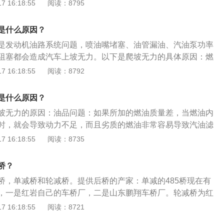
足够的油，燃烧效率下降，马力也达不到要求，另外进气系统
 16:18:55
阅读：8795
除了需要油，还需要空气，如果空气滤清器、节气门等部件堵
导致进气量不足，也会造成车子爬坡没劲。火花塞故障：火花
是什么原因？
源头，火花塞间隙过大、热值不符合要求等等都会导致发动机
是发动机油路系统问题，喷油嘴堵塞、油管漏油、汽油泵功率
致汽车爬坡加速无力的问题。轮胎胎压不足也会造成汽车爬坡
阻塞都会造成汽车上坡无力。以下是爬坡无力的具体原因：燃
进行检测。这么多的部位发生故障都有可能导致汽车加速无
之所以上坡产生无力感，主要都是因为发动机在上坡时没有足
 16:18:55
阅读：8792
下降，马力也达不到要求，另外进气系统也是如此，发动机除
空气，如果空气滤清器、节气门等部件堵塞或者出现问题，导
是什么原因？
会造成车子爬坡没劲。火花塞故障：火花塞也是常见故障的源
坡无力的原因：油品问题：如果所加的燃油质量差，当燃油内
大、热值不符合要求等等都会导致发动机燃烧不好，然后导致
时，就会导致动力不足，而且劣质的燃油非常容易导致汽油滤
的问题。轮胎胎压不足也会造成汽车爬坡无力，建议对胎压进
及喷油嘴这些带有小孔的或起滤清作用的部件造成堵塞，从而
 16:18:55
阅读：8735
发动机功能下降。挡位太高：在爬坡的时候挡位如果挂得很
上去，如果是手动挡车型一般在爬坡的时候应视情况挂入1-3
桥？
车型，如果坡度过陡，建议挂入L档、1档或2档来爬坡，毕竟
桥，单减桥和轮减桥。提供后桥的产家：单减的485桥现在有
，一是红岩自己的车桥厂，二是山东鹏翔车桥厂。轮减桥为红
。后桥的定义：后桥，就是指车辆动力传递的后驱动轴组成部
 16:18:55
阅读：8721
成，可实施半桥差速运动。同时，也是用来支撑车轮和连接后