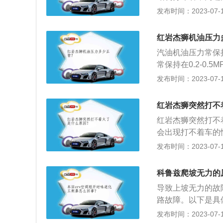
定的车速。
含量方面无疑代表
发布时间：2023-07-17
一直代表国产重卡
面都是相当出色，
红岩杰狮机油压力
还存在一定缺憾，
汽油机油压力常保持
憾。但是上依红已
常保持在0.2-0.5
工作。
时，必须保持正常
发布时间：2023-07-17
从井底经过油管举
测得，其值为流动
红岩杰狮突然打不
影响因素：油压大
红岩杰狮突然打不
的高低是油井能量
会出现打不着车的
是电瓶出现故障，
发布时间：2023-07-17
车电瓶有没有问题
就是定时给火花塞
科鲁兹爬坡无力的
除了电瓶的原因，
导致上坡无力的故
良或者高压线漏电
路故障。以下是具
车。3、气温过低
积碳，这会影响到
发布时间：2023-07-17
温环境下，汽车机