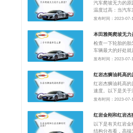
路、传感器故障、
汽车爬坡无力的原
油耗，市区和市郊
会造成一定影响。
温度过高：当汽车
损坏：如果点火线
来保护发动机，从
发布时间：2023-07-17
动力不足，同时还
度自然冷却即可。
油等。如果汽车油
本田雅阁爬坡无力
就会出现上坡无力
检查一下轮胎的胎
进气系统故障：进
车辆最大的好处就
对其进行及时清理
的优势则更加明显
发布时间：2023-07-17
分的车辆已经向都
发展的趋势。忘记
红岩杰狮油耗高的
一夜的消耗后，可
红岩杰狮油耗高的
惯不关空调或让空
速度。以下是关于
关后，空调系统会
在单位时间内驶过
发布时间：2023-07-17
一长会对电瓶造成
度是描述交通流的
他：汽车行车速度
红岩金刚和红岩杰
要有地点车速、路
以下是有关红岩金
的瞬时速度。设计
结构分布看，高端