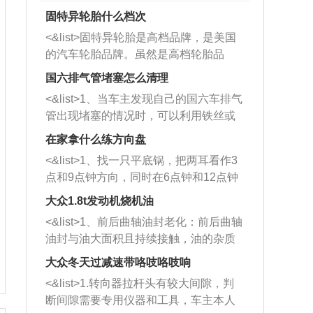
固特异轮胎什么档次
<&list>固特异轮胎是高档品牌，是美国
的汽车轮胎品牌。虽然是高档轮胎品
牌，但是中高低端的轮胎都有生产，这
国六排气管堵塞怎么清理
也是为了更好的开拓市场。
<&list>1、当车主发现自己的国六车排气
管出现堵塞的情况时，可以利用铁丝或
者是细棍，直接将杂物给取出来，如果
在家拿什么练方向盘
堵塞情况比较严重，也可以采取应急措
<&list>1、找一只平底锅，把两耳看作3
施。 <&list>2、直接利用木棍将所有的
点和9点钟方向，同时在6点钟和12点钟
杂物推到排气管里面的位置处，然后将
方向做一个标记。 <&list>2、双手握住
三元催化器拆解开，就可以将堵塞的东
大众1.8t发动机烧机油
平底锅两耳，然后往左打半圈、一圈、
西取出来。但如果是因为积碳过多引起
<&list>1、前后曲轴油封老化：前后曲轴
一圈半的练习，往右同样也要打相同的
的堵塞，就需要将三元催化器泡在草酸
油封与油大面积且持续接触，油的杂质
圈数。 <&list>3、最后强调要反复练
中进行清洗。 <&list>3、也可以利用清
和发动机内持续温度变化使其密封效果
习，这样就可以形成肌肉记忆，在真实
大众冬天过减速带咯吱咯吱响
洗剂对堵塞的情况得到解决，将清洗剂
逐渐减弱，导致渗油或漏油。<&list>2、
驾驶车辆时，不需要记忆也能打好方
放在燃油箱中，与燃油混合后，车辆启
<&list>1.转向器拉杆头有较大间隙，判
活塞间隙过大：积碳会使活塞环与缸体
向。
动时，就可以和汽油一起进入到燃烧
断间隙需要专用仪器和工具，车主本人
的间隙扩大，导致机油流入燃烧室中，