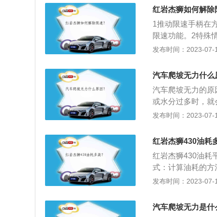
车轮的装置。如果
红岩杰狮如何解除
载的作用。
1推动限速手柄在
限速功能。2特殊
比如在倒车和熄火
发布时间：2023-07-17
系统才能将其关闭
汽车爬坡无力什么
汽车爬坡无力的原
或水分过多时，就
油泵滤网以及喷油
发布时间：2023-07-17
油不畅，使发动机
自然难以上去，如
红岩杰狮430油耗
是自动挡车型，坡
红岩杰狮430油
门以及进气管道位
式：计算油耗的方
分燃烧，就会直接
性指标主要由耗油
发布时间：2023-07-17
塞，就会导致燃油
式：百公里油耗=
机的输出功率下降
00。油耗高的原
或怠速不稳，就很
汽车爬坡无力是什
油耗与胎压也有直