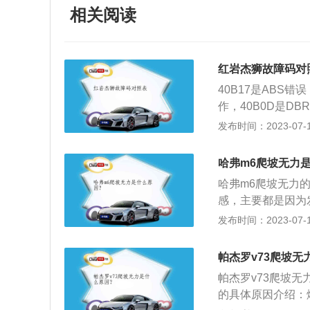
相关阅读
红岩杰狮故障码对
40B17是ABS错
作，40B0D是D
电压低于初始值。
发布时间：2023-07-17
决，如果在保修期
业服务站进行检查
哈弗m6爬坡无力
议使用解码器解码
哈弗m6爬坡无力
车的灯断断续续地
感，主要都是因为
压过高。有两个原
要求，另外进气系
发布时间：2023-07-17
仔细观察电源系统
器、节气门等部件
红岩杰狮检测修理
劲。火花塞故障：
故障的方法；2.
帕杰罗v73爬坡无
求等等都会导致发
时碰掉、接触不良
帕杰罗v73爬坡
不足也会造成汽车
进行检查；3.替
的具体原因介绍：
可能导致汽车加速
缩小搜索范围的方