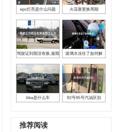
epc灯亮是什么问题
火花塞更换周期
驾驶证到期没有换,逾期
玻璃水冻住了如何解
怎么办??
决？
bba是什么车
92号95号汽油区别
推荐阅读