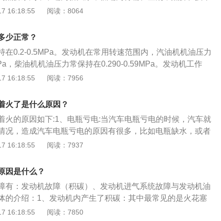
了红岩重卡技术的最高水。2、结构：杰狮自09年上市以来，
 16:18:55
阅读：8064
的当今最高水平，无论是车辆动力、传动、驾乘等综合性能方
只不过其目前市场售价还稍显较高。以及上依红营销策略方面
多少正常？
导致其市场占有率仍在较低水平徘徊，这不能说不是一个遗
在0.2-0.5MPa。发动机在常用转速范围内，汽油机机油压力
经认识到这一点，正积极采取新的策略，大力推动杰狮的布局
MPa，柴油机机油压力常保持在0.290-0.59MPa。发动机工作
油压。关于油压的相关信息如下：1、简介：流动压力把油气
 16:18:55
阅读：7956
升到井口后的剩余压力叫油管压力，简称油压。由油管压力表
压力减去井内油气混合液柱压力、摩擦阻力及滑脱损失。2、
着火了是什么原因？
小取决于流压的高低，而流压又与油层压力有关，因此，油压
着火的原因如下:1、电瓶亏电:当汽车电瓶亏电的时候，汽车就
大小的反映。
情况，造成汽车电瓶亏电的原因有很多，比如电瓶缺水，或者
使用空调时间太长等原因都会造成汽车电瓶亏电。检查一下汽
 16:18:55
阅读：7937
，然后送去4S店维修。2、点火系统故障:汽车点火系统的作用
提供高压电，以保证汽车的正常运行。如果汽车打不着车，排
原因是什么？
可能就是汽车的点火系统出现故障。低压电路中的线路连接不
障有：发动机故障（积碳）、发动机进气系统故障与发动机油
都会造成汽车点火系统故障，从而对汽车造成影响，不好着
体的介绍：1、发动机内产生了积碳：其中最常见的是火花塞
:冬季天气寒冷，汽车经常会出现打不着车的情况。这是因为低
点火系统不稳定，导致燃油燃烧不充分，耗油上升等问题，因
 16:18:55
阅读：7850
油的黏度转速降低，从而导致蓄电池点火能量降低，导致汽车