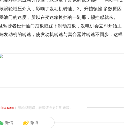
能畅顺地完成动力传输，就造成了常见的低速顿挫，启动与低
候涡轮增压介入，影响了发动机转速。3、升挡顿挫:多数原因
踩油门的速度，所以在变速箱换挡的一刹那，顿挫感就来。
一旦驾驶者松开油门踏板或踩下制动踏板，发电机会立即开始工
响发动机的转速，使发动机转速与离合器片转速不同步，这样
china.com
）编辑或翻译，转载请务必注明来源。
微信
微博