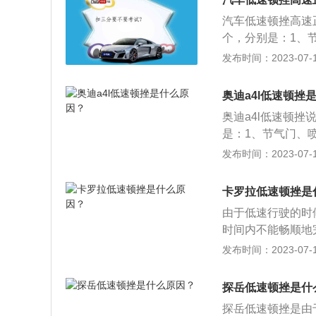
油或者收油都会产
汽车低速顿挫高速
型：加油升档时会
个，分别是：1、
多，有些车辆会产
发布时间：2023-07-17
油品质不合格：燃
就需要到店里检查
奥迪a4l低速顿挫
奥迪a4l低速顿
是：1、节气门、
车辆会产生顿挫感
发布时间：2023-07-17
合格：燃烧不充分
店里检查处理，并
卡罗拉低速顿挫是
由于低速行驶的时
时间内不能畅顺地
车有顿挫感的原因
发布时间：2023-07-17
速度跟不上踩油门
顿挫：多数是因为
探岳低速顿挫是什
板，发电机会立即
探岳低速顿挫是由
动机转速与离合器