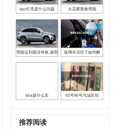
epc灯亮是什么问题
火花塞更换周期
驾驶证到期没有换,逾期
玻璃水冻住了如何解
怎么办??
决？
bba是什么车
92号95号汽油区别
推荐阅读