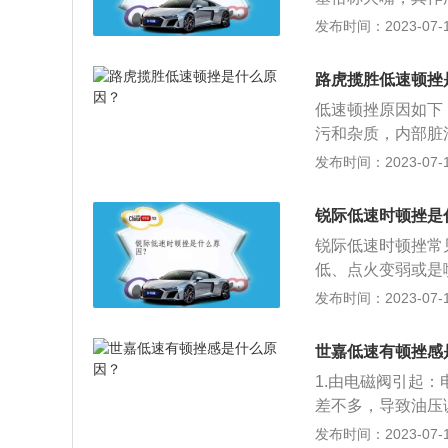
进行重新编程。更
两个电极间空气，
发布时间：2023-07-17
否有损坏。
型火花塞、缘体突
火型火花塞等。火
路虎揽胜低速顿挫
共同决定着发动机
低速顿挫原因如下
污和杂质，内部脏
挫。原因三：变速
发布时间：2023-07-17
影响变速箱油的性
路、喷油嘴、油路
锐际低速时顿挫是
况多出现在档位较
锐际低速时顿挫常
加双离合变速箱，
低、点火变弱或是
压包。
发生顿挫感。其它
发布时间：2023-07-17
速度跟不上踩油门
降档顿挫:因为能
世嘉低速有顿挫感
发电机会立即开始
1.由电磁阀引起
的转速，使发动机
差不多，导致油压
脑本身就会有学习
发布时间：2023-07-17