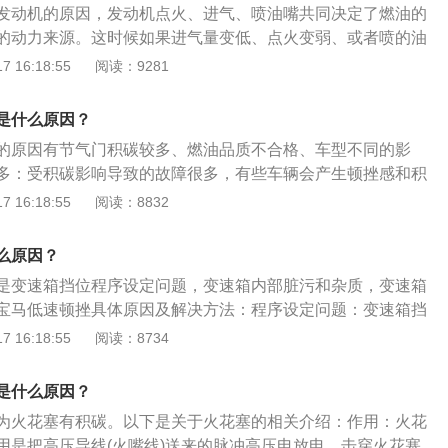
发动机的原因，发动机点火、进气、喷油嘴共同决定了燃油的
个明显的下降，所以会产生相对比较明显的顿挫感。
的动力来源。这时候如果进气量变低、点火变弱、或者喷的油
足，也就产生了顿挫感，自动挡汽车起步出现顿挫属于正常情
 16:18:55
阅读：9281
要急加速，需要深踩油门，这时自动变速箱会自动降低挡位提
转速达到一定高度时再升挡，升挡后因为转速会有一个明显的
是什么原因？
相对比较明显的顿挫感。
的原因有节气门积碳较多、燃油品质不合格、车型不同的影
多：受积碳影响导致的故障很多，有些车辆会产生顿挫感和积
时注意清理积碳。燃油品质不合格：燃油品质不合格或者不匹
 16:18:55
阅读：8832
分。不同车型：手动挡在半离合状态行驶中，加油或者收油都
门踩得越深，顿挫感越大；自动挡加油升档时会有轻微顿挫
么原因？
档再升档时，感觉较明显。
是变速箱挡位程序设定问题，变速箱内部脏污和杂质，变速箱
宝马低速顿挫具体原因及解决方法：程序设定问题：变速箱挡
变速箱内部脏污和杂质。内部脏污或杂质导致不能对变速箱油
 16:18:55
阅读：8734
从而造成顿挫。变速箱散热问题：变速箱散热不良，会导致变
而影响变速箱油的性能，而且如果温度超过120度变速箱的橡
是什么原因？
，造成变速箱渗漏，从而影响油压，造成顿挫。解决方法：检
为火花塞有积碳。以下是关于火花塞的相关介绍：作用：火花
不是正常，如果不正常，检查变速箱散热系统。对变速箱电脑
用是把高压导线(火嘴线)送来的脉冲高压电放电，击穿火花塞