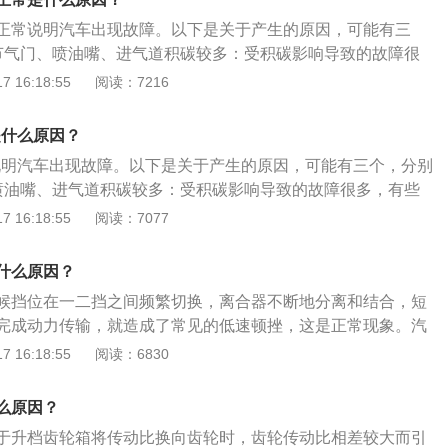
生顿挫感，油门踩得越深，顿挫感越大。5、对于自动档车
正常说明汽车出现故障。以下是关于产生的原因，可能有三
有轻微顿挫感，大油门强制降档再升档时，感觉较明显。
节气门、喷油嘴、进气道积碳较多：受积碳影响导致的故障很
生顿挫感也是和积碳有关系，建议平时注意清理积碳。2、燃
 16:18:55
阅读：7216
烧不充分。3、火花塞、点火线圈等故障：造成缺缸等。这种
处理，并及时进行维修，避免产生更多的安全隐患。
是什么原因？
挫说明汽车出现故障。以下是关于产生的原因，可能有三个，分别
喷油嘴、进气道积碳较多：受积碳影响导致的故障很多，有些
也是和积碳有关系，建议平时注意清理积碳。2、燃油品质不
 16:18:55
阅读：7077
。3、火花塞、点火线圈等故障：造成缺缸等。这种就需要到
及时进行维修，避免产生更多的安全隐患。
什么原因？
候挡位在一二挡之间频繁切换，离合器不断地分离和结合，短
完成动力传输，就造成了常见的低速顿挫，这是正常现象。汽
如下：1、升挡顿挫：是因为变速箱的响应速度不够快，升挡
 16:18:55
阅读：6830
的速度，所以在变速箱换挡的一刹那会出现顿挫感。2、降挡
能量回收系统的介入，一旦驾驶者松开油门踏板或踩下制动踏
么原因？
开始工作，给发动机造成一些负担，影响发动机的转速，使发
于升档齿轮箱将传动比换向齿轮时，齿轮传动比相差较大而引
片转速不同步，这样就会有顿挫的感觉。