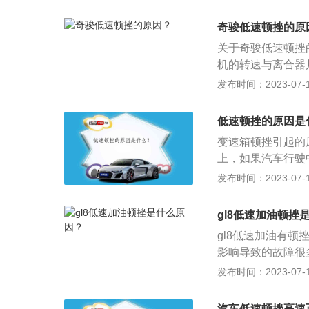
况是比较少，一般
要求很高，不能有
奇骏低速顿挫的原
通畅。4.变速箱
关于奇骏低速顿挫
较小的也是偶发性
机的转速与离合器
度跟不上踩油门的
发布时间：2023-07-17
介入。驾驶者松开
机造成一些负担，
低速顿挫的原因是
样就会有顿挫的感
变速箱顿挫引起的
合器不断的分离和
上，如果汽车行驶
速顿挫。
喷油嘴共同决定了
发布时间：2023-07-17
变弱、或者喷的油
致电磁阀损坏：变
gl8低速加油顿挫
顿挫的问题，时间
gl8低速加油有
题。3、在新车磨
影响导致的故障很
辆动力输出和部件
积碳。2、燃油品
发布时间：2023-07-17
不断调整油压以供
火花塞、点火线圈
修，避免产生更多
汽车低速顿挫高速