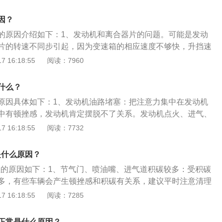
清楚学习值即可。3.阀体内部不通畅：阀体内部对工作环境的
脏东西进去，哪怕是粉末状的也会影响阀体内部换挡阀的工作
因？
回位不好：变速箱活塞回位不好也会引起顿挫感（这个几率是比
的原因介绍如下：1、发动机和离合器片的问题。可能是发动
的故障）。
片的转速不同步引起，因为变速箱的相应速度不够快，升挡速
速度，所以在变速箱换挡时会有顿挫感。2、能量回收系统的
 16:18:55
阅读：7960
油门踏板或踩下制动踏板，发电机会立即开始工作，发给发动
影响发动机的转速，使发动机转速与离合器片转速不同步，这
什么？
觉，而且由于低速行驶的时候挡位在一二挡之间频繁切换，离
原因具体如下：1、发动机油路堵塞：把注意力集中在发动机
结合，短时间内不能畅顺地完成动力传输，就造成了常见的低
中有顿挫感，发动机肯定摆脱不了关系。发动机点火、进气、
燃油的燃烧，也是发动机的动力来源。如果进气量变低、点火
 16:18:55
阅读：7732
变少，动力就会不足，也就产生了顿挫感。2、变速箱油脏导
速箱油内有油泥在变速箱内循环堵塞阀体内的油道则就会出现
是什么原因？
久了就会导致变速箱高温、冲击、打滑等等一系列的变速箱问
顿挫的原因如下：1、节气门、喷油嘴、进气道积碳较多：受积碳
合期间，汽车行驶中有轻微顿挫感属于正常情况，因为那时车
多，有些车辆会产生顿挫感和积碳有关系，建议平时注意清理
的咬合都不是最佳水平，加上变速箱电脑有自学习机制，需要
质不合格：燃油品质不合格或者不匹配，导致燃烧不充分。3、
 16:18:55
阅读：7285
换挡。
等故障，造成缺缸：需要到维修厂检查处理，并及时进行维
的安全隐患。4、对于手动档车型：在半离合状态行驶中，加
正常是什么原因？