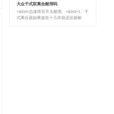
室，最后形成废气排出，就可以让三元
无法制作，需要将车辆送到修理厂或4s
造成烧机油。<&list>3、机油粘度。使用
大众干式双离合耐用吗
催化器得到清洗，排气管堵塞的情况就
店；<&list>2.车辆半轴套管防尘罩破
机油粘度过小的话，同样会有烧机油现
<&list>总体而言不太耐用。<&list>1、干
能够得到解决。
裂，破裂后会出现漏油现象，使半轴磨
象，机油粘度过小具有很好的流动性，
式离合器如果放在十几年前还比较耐
损严重，磨损的半轴容易损坏，产生异
容易窜入到气缸内，参与燃烧。<&list>
用，但是由于现在的汽车发动机动力输
响；<&list>3.稳定器的转向胶套和球头
4、机油量。机油量过多，机油压力过
出越来越高，使得干式离合器散热不足
老化，一般是使用时间过长造成的。解
大，会将部分机油压入气缸内，也会出
的缺陷也逐渐暴露出来。<&list>2、由于
决方法是更换新的质量好的转向橡胶套
现烧机油。<&list>5、机油滤清器堵塞：
干式双离合的工作环境暴露在空气中，
和球头。
会导致进气不畅，使进气压力下降，形
而离合器的散热也是通离合器罩上面的
成负压，使机油在负压的情况下吸入燃
几个小孔来进行散热。但是在行驶过程
烧室引起烧机油。<&list>6、正时齿轮或
中变速箱需要换挡，就不得不使得离合
链条磨损：正时齿轮或链条的磨损会引
器频繁工作。<&list>3、长时间的低速行
起气阀和曲轴的正时不同步。由于轮齿
驶以及过于频繁的启停，导致离合器的
或链条磨损产生的过量侧隙，使得发动
温度不断升高，而低速行驶时空气流动
机的调节无法实现：前一圈的正时和下
效率不高，无法将离合器中的热量有效
一圈可能就不一样。当气阀和活塞的运
的带走，导致离合器内部的温度不断升
动不同步时，会造成过大的机油消耗。
高，加速离合器的磨损。
解决方法：更换正时齿轮或链条。<&list
>7、内垫圈、进风口破裂：新的发动机
设计中，经常采用各种由金属和其他材