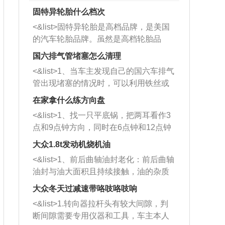
固特异轮胎什么档次
<&list>固特异轮胎是高档品牌，是美国
的汽车轮胎品牌。虽然是高档轮胎品
牌，但是中高低端的轮胎都有生产，这
国六排气管堵塞怎么清理
也是为了更好的开拓市场。
<&list>1、当车主发现自己的国六车排气
管出现堵塞的情况时，可以利用铁丝或
者是细棍，直接将杂物给取出来，如果
在家拿什么练方向盘
堵塞情况比较严重，也可以采取应急措
<&list>1、找一只平底锅，把两耳看作3
施。 <&list>2、直接利用木棍将所有的
点和9点钟方向，同时在6点钟和12点钟
杂物推到排气管里面的位置处，然后将
方向做一个标记。 <&list>2、双手握住
三元催化器拆解开，就可以将堵塞的东
大众1.8t发动机烧机油
平底锅两耳，然后往左打半圈、一圈、
西取出来。但如果是因为积碳过多引起
<&list>1、前后曲轴油封老化：前后曲轴
一圈半的练习，往右同样也要打相同的
的堵塞，就需要将三元催化器泡在草酸
油封与油大面积且持续接触，油的杂质
圈数。 <&list>3、最后强调要反复练
中进行清洗。 <&list>3、也可以利用清
和发动机内持续温度变化使其密封效果
习，这样就可以形成肌肉记忆，在真实
大众冬天过减速带咯吱咯吱响
洗剂对堵塞的情况得到解决，将清洗剂
逐渐减弱，导致渗油或漏油。<&list>2、
驾驶车辆时，不需要记忆也能打好方
放在燃油箱中，与燃油混合后，车辆启
<&list>1.转向器拉杆头有较大间隙，判
活塞间隙过大：积碳会使活塞环与缸体
向。
动时，就可以和汽油一起进入到燃烧
断间隙需要专用仪器和工具，车主本人
的间隙扩大，导致机油流入燃烧室中，