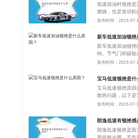
低速加油时顿挫是
后因为转速会有一
燃烧，也是发动机
变少，动力就会不
发布时间：2023-07-17
况。如果行驶中想
升发动机转速，当
新车低速加油顿挫
下降，所以会产生
新车低速加油顿挫
响。节气门积碳较
碳有关系，建议平
发布时间：2023-07-17
配，导致燃烧不充
会产生顿挫感，油
宝马低速顿挫是什
感，大油门强制降
宝马低速顿挫原因
散热问题，以下是
位程序设定问题。
发布时间：2023-07-17
压进行有效调节，
速箱异常高温，从
朗逸低速有顿挫感
胶密封材料会变硬
朗逸低速顿挫是因
查变速箱的温度是
塞俗称火嘴，其作