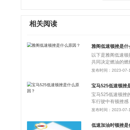
相关阅读
雅阁低速顿挫是什
以下是雅阁低速顿
共同决定燃油的燃
者喷的油变少，动
发布时间：2023-07-17
坏，变速箱油内有
题，时间久就会导
宝马525低速顿挫
间：汽车行驶中有
宝马525低速顿
合都不是最佳水平
车行驶中有顿挫感
挡。
决定了燃油的燃烧
发布时间：2023-07-17
弱、或者喷的油变
车起步出现顿挫属
低速加油时顿挫是
动变速箱会自动降