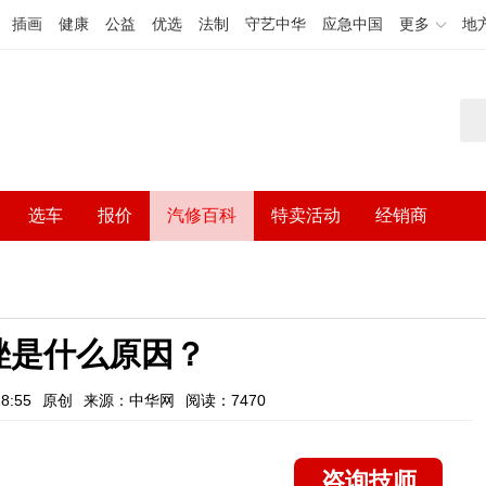
插画
健康
公益
优选
法制
守艺中华
应急中国
更多
地
选车
报价
汽修百科
特卖活动
经销商
挫是什么原因？
8:55
原创
来源：中华网
阅读：7470
咨询技师