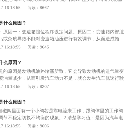
换变速箱油，特别是6万以上的老车。检查变速箱内部阀体是
产生电火花以此引燃气缸内的混合气体。主要类型：主要有准
 16:18:55
阅读：8667
出型火花塞、电极型火花塞、座型火花塞、极型火花塞、面跳
花塞与点火系统和供油系统配合使发动机作功，在很大程度上
是什么原因？
的性能。
：原因一：变速箱挡位程序设定问题。原因二：变速箱内部脏
污或杂质导致不能对变速箱油压进行有效调节，从而造成顿
箱散热问题，变速箱散热不良，会导致变速箱异常高温，从而
 16:18:55
阅读：8645
能。解决低速顿挫的方法如下：方法一：油路堵塞，清洗油
、油管。方法二：自动挡的车起步出现顿挫正常情况，这种情
什么原因？
少的自动挡车型上，如4档自动的车型上。方法三：自动启停
见的原因是发动机油路堵塞所致，它会导致发动机的进气量变
本身就有这个问题。方法四：点火不正常，更换火花塞或者高
喷油量减少，从而引发汽车动力不足，就会发生汽车低速行驶
顿挫感的原因：1、升档顿挫:变速箱的响应速度不够快，升档
 16:18:55
阅读：8207
的速度，所以在变速箱换挡的一刹那，就会产生顿挫感。2、
量回收系统的介入，一旦驾驶者松开油门踏板或踩下制动踏板，
是什么原因？
工作，就会搭上发动机，给发动机造成一些负担，影响发动机
：电磁阀里面有一个小阀芯是靠电流来工作，跟阀体里的工作阀
转速与离合器片转速不同步，然后就会产生顿挫感。
调节不稳定切换不均衡的现象。2.清楚学习值：是因为汽车电
驾驶的功能，并不是说在哪里能学习出来顿挫的表现，这个情
 16:18:55
阅读：8006