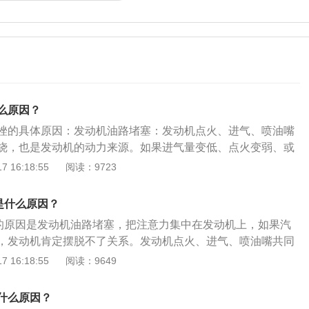
么原因？
挫的具体原因：发动机油路堵塞：发动机点火、进气、喷油嘴
烧，也是发动机的动力来源。如果进气量变低、点火变弱、或
力就会不足，导致产生顿挫感。变速箱油脏：导致电磁阀损
 16:18:55
阅读：9723
油泥在变速箱内循环堵塞阀体内的油道则就会出现顿挫的问
致变速箱高温、冲击、打滑等等一系列的变速箱问题。磨合期
是什么原因？
轻微顿挫感属于正常情况，因为那时车辆动力输出和部件的咬
挫的原因是发动机油路堵塞，把注意力集中在发动机上，如果汽
，加上变速箱电脑有自学习机制，需要不断调整油压以供换
，发动机肯定摆脱不了关系。发动机点火、进气、喷油嘴共同
，也是发动机的动力来源。这时候如果进气量变低、点火变
 16:18:55
阅读：9649
少，动力就会不足，也就产生了顿挫感。注意事项：自动挡汽
于正常情况。如果行驶中想要急加速，需要深踩油门，这时自
什么原因？
低挡位提升发动机转速，当转速达到一定高度时再升挡，升挡