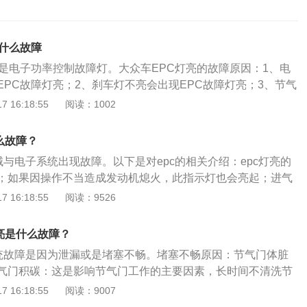
是什么故障
起是电子功率控制故障灯。大众车EPC灯亮的故障原因：1、电
EPC故障灯亮；2、刹车灯不亮会出现EPC故障灯亮；3、节气
PC故障灯亮；4、油品问题，燃油质量劣质EPC故障灯也会点
 16:18:55
阅读：1002
、应呼叫救援使用拖车到最近的4s店对电池进行检查和维修；
灯、刹车灯开关以及线路；3、节气门脏了应去4s店进行清洗；
么故障？
油站加油，然后去4s店消除故障码。行驶过程中如出现EPC故
械与电子系统出现故障。以下是对epc的相关介绍：epc灯亮的
检查故障原因再进行维修。
；如果因操作不当造成发动机熄火，此指示灯也会亮起；进气
或堵塞不畅；缸压异常，工况不良；行车电脑故障；偶发性故
 16:18:55
阅读：9526
脏。epc指示灯亮，百分之九十五的情况，都是因为电子节气
的表现：在点火后或行驶过程中该灯常亮不灭或闪动，则代表管
亮是什么故障？
动机或是电子系统的故障，请立即与服务站联系。必须立即检
系统故障是因为泄漏或是堵塞不畅。堵塞不畅原因：节气门体脏
述的种情况外，当节气阀体脏、进气系统产生真空泄漏、制动
气门积碳：这是影响节气门工作的主要因素，长时间不清洗节
未及时升级等都会造成EPC故障。
的开度产生误差，同时让带有杂质的空气进入发动机汽缸，导
 16:18:55
阅读：9007
，严重时会造成启动困难。指示灯EPC在打开点火开关进行功