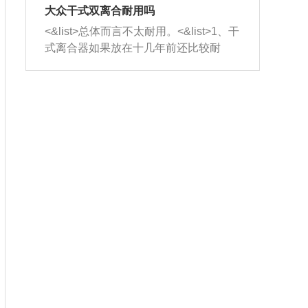
室，最后形成废气排出，就可以让三元
无法制作，需要将车辆送到修理厂或4s
造成烧机油。<&list>3、机油粘度。使用
大众干式双离合耐用吗
催化器得到清洗，排气管堵塞的情况就
店；<&list>2.车辆半轴套管防尘罩破
机油粘度过小的话，同样会有烧机油现
<&list>总体而言不太耐用。<&list>1、干
能够得到解决。
裂，破裂后会出现漏油现象，使半轴磨
象，机油粘度过小具有很好的流动性，
式离合器如果放在十几年前还比较耐
损严重，磨损的半轴容易损坏，产生异
容易窜入到气缸内，参与燃烧。<&list>
用，但是由于现在的汽车发动机动力输
响；<&list>3.稳定器的转向胶套和球头
4、机油量。机油量过多，机油压力过
出越来越高，使得干式离合器散热不足
老化，一般是使用时间过长造成的。解
大，会将部分机油压入气缸内，也会出
的缺陷也逐渐暴露出来。<&list>2、由于
决方法是更换新的质量好的转向橡胶套
现烧机油。<&list>5、机油滤清器堵塞：
干式双离合的工作环境暴露在空气中，
和球头。
会导致进气不畅，使进气压力下降，形
而离合器的散热也是通离合器罩上面的
成负压，使机油在负压的情况下吸入燃
几个小孔来进行散热。但是在行驶过程
烧室引起烧机油。<&list>6、正时齿轮或
中变速箱需要换挡，就不得不使得离合
链条磨损：正时齿轮或链条的磨损会引
器频繁工作。<&list>3、长时间的低速行
起气阀和曲轴的正时不同步。由于轮齿
驶以及过于频繁的启停，导致离合器的
或链条磨损产生的过量侧隙，使得发动
温度不断升高，而低速行驶时空气流动
机的调节无法实现：前一圈的正时和下
效率不高，无法将离合器中的热量有效
一圈可能就不一样。当气阀和活塞的运
的带走，导致离合器内部的温度不断升
动不同步时，会造成过大的机油消耗。
高，加速离合器的磨损。
解决方法：更换正时齿轮或链条。<&list
>7、内垫圈、进风口破裂：新的发动机
设计中，经常采用各种由金属和其他材