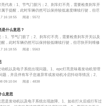
c灯亮代表：1、节气门脏污；2、刹车灯不亮，需要检查刹车开
c灯属于提醒，此时车辆仍然可以保持较低速度继续行驶，但尽
故障排查。大众帕萨特是德国大众汽车公司旗下的一款车型，
 16:18:55
阅读：5572
为4870mm、1834mm、1472mm，轴距为2803mm。帕萨
了大众辉腾的风格，保险杠设计有所变化，中控台引入指针式
亮是什么意思？
航模块得到了升级，给人一种更加稳重的感觉。
灯亮：1、节气门脏了；2、刹车灯不亮，需要检查刹车开关以及
于提醒，此时车辆仍然可以保持较低继续行驶，但尽快开到维修
汽车epc指各个整车厂的各款汽车部件、零配件的oe号、信
 16:18:55
阅读：5563
德国大众汽车公司旗下的一款车型，其车身尺寸长宽高分别为
4mm、1472mm，轴距为2803mm。外观方面，帕萨特前脸配有d
思
ance横拉式镀铬格栅，与两侧式熏黑前大灯相呼应；两侧的线条一直
发动机以及电子系统出现问题。1、epc灯亮意味着发动机管理
对应的车顶线条和裙边构成了侧面轮廓。
问题，并且伴有车子怠速异常或发动机冷启抖动等情况；2、
汽车节气门系统；3、EPC系统由某些传感器、控制器等元件
 09:10:04
阅读：4838
EPC灯亮了通常有2种可能，一个是汽车节气门过脏，应当进
车灯不亮，需要检查刹车按钮以及其线路。假如油品问题，EP
什么意思
被亮起。离合器开关毁坏，EPC也会出现。假如进气管系出现
的意思是发动机以及电子系统出现故障。1、如在打火后或行车过
控制单元检验到该问题后亮起EPC警告灯。假如在发动机启动