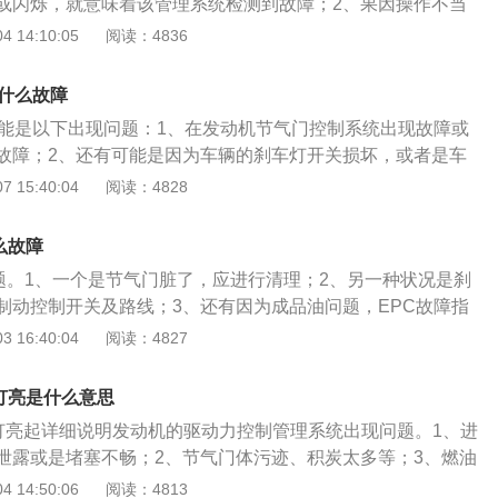
或闪烁，就意味着该管理系统检测到故障；2、果因操作不当
标尺和开启机油加注盖，发动机控制器会错判发动机的进气道
此指示灯也会亮起，再次点火后该灯熄灭就代表正常。EPC显
 14:10:05
阅读：4836
也会发生故障，引起EPC灯亮。
钥匙门后，车子进行自动检查，EPC显示灯会点亮几秒，随后
车子启动后依然还不灭掉，则是就表明车子机械与电子系统发
是什么故障
样的情况常常会伴着车子怠速不稳也有汽车发动机冷启动发抖
可能是以下出现问题：1、在发动机节气门控制系统出现故障或
多数的情况是由于国内的油品产品质量和用车环境较脏而造成
故障；2、还有可能是因为车辆的刹车灯开关损坏，或者是车
应该立刻开到修理服务店实行检查修理。
泡损坏造成的。常见故障灯点亮的原因有：节气门积碳过多，
 15:40:04
阅读：4828
题。节流阀因发动机失火而不能正常工作。节气门后漏气，进
数据异常。EPC灯将被点亮。如果出现上述问题是偶然故障，
么故障
关。当发动机再次启动时，故障灯将自动熄灭。如果是静态故
问题。1、一个是节气门脏了，应进行清理；2、另一种状况是刹
熄灭。这个时候自己解决不了。需要用诊断计算机检查发动机
制动控制开关及路线；3、还有因为成品油问题，EPC故障指
码更换有问题的部件。假如更换灯泡后，EPC灯将自动熄灭。
议根据上述信息对汽车故障进行排查，接着尽快前往4s店进行
 16:40:04
阅读：4827
部的刹车灯也没有亮，很可能是刹车灯开关坏了。
认知到有问题的状况时，控制技术马上会按照设定好的设定采
PC显示灯在大众车中较为普遍。打开钥匙门后，车子进行自
灯亮是什么意思
会照亮数秒，接着灭掉。如车子启动后仍不灭掉，说明车子机械
障灯亮起详细说明发动机的驱动力控制管理系统出现问题。1、进
常。通常情况下EPC灯亮有2种问题。一个是节气门脏了，应
泄露或是堵塞不畅；2、节气门体污迹、积炭太多等；3、燃油
状况是刹车灯不亮，要监测制动控制开关及路线。还有因为成
常工况不良偶发性常见故障，误报气门常见故障卡滞或积炭
 14:50:06
阅读：4813
故障指示灯也会照亮。EPC显示灯长亮意味着汽车发动机及电子