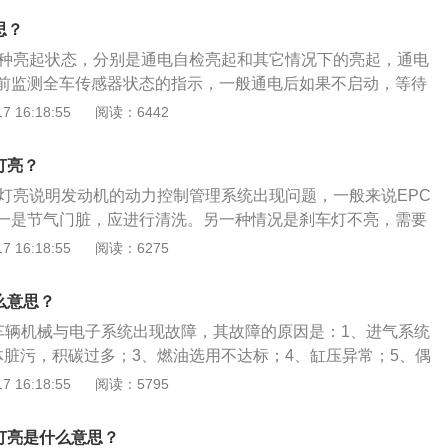
如果在行驶时此指示灯亮起，则表示发动机功率电子控制系统
思？
即检查发动机。
两种亮起状态，分别是通电自检亮起和其它情况下的亮起，通电
前监测全车传感器状态的指示，一般通电后如果不启动，等待
灭。其他情况下EPC指示灯亮起以及车辆启动后EPC指示灯长
 16:18:55
阅读：6442
么造成EPC指示灯常亮的原因主要有发动机进气系统故障、节
统故障、发动机故障、ECU控制单元故障、刹车灯故障等。以
灯亮？
致EPC灯亮原因的详细介绍：发动机进气系统故障：发动机进
障灯亮说明发动机的动力控制管理系统出现问题，一般来说EPC
气量不足时，EPC灯就会提示。节气门故障：积碳是节气门的
一是节气门脏，应进行清洗。另一种情况是刹车灯不亮，需要
体脏污，也会影响进气，导致指示灯亮起。燃油系统故障：例
路。还有由于油品问题，EPC故障灯也会点亮。epc显示epc
 16:18:55
阅读：6275
、燃油变质、喷油雾化不良等情况。发动机故障：发动机压力
、进气系统故障排除，燃油选用达标，清洗节气门体；2、清除
动力系统出现问题，也会使EPC灯提示。ECU控制单元故障：
、重新刷写ECU相关数据；4、不排除有其他故障引发的可能，
受到干扰，或行车电脑出现误报。刹车灯故障：如果出现刹车
么意思？
为准。
故障、刹车线路故障等情况。汽车EPC指示灯亮起的解决方
指车辆机械与电子系统出现故障，其故障的原因是：1、进气系统
排除，燃油选用达标，清洗节气门体等。清除相关部位积碳、
体脏污，积碳过多；3、燃油选用不达标；4、缸压异常；5、偶
ECU相关数据（这种是在解决完其他故障后仍然不能消除的情
6、气门故障。epc故障灯亮的解决办法是：1、清洗节气门；
 16:18:55
阅读：5795
他故障引发的可能。具体以实车检测结果为准，再进行检修。
以及线路。epc是发动机电子功率控制系统，当某传感器出现故
EPC灯会点亮数秒，随后熄灭，出现故障，本灯亮起。电池电
的情况时，控制系统会根据设置好的程序采取相应的措施。
c灯亮是什么意思？
PC故障灯亮，一般建议去4S店检查维护。