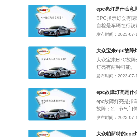
能检查时会亮起。
epc亮灯是什么意
出现故障。必须立
EPC指示灯会有
自检是车辆在行驶
3秒左右会自行熄
发布时间：2023-07-17
时间没有熄灭，那
气门故障、燃油系
大众宝来epc故障
下为其他情况下导
大众宝来EPC故
气不顺畅，或者进
灯亮有两种可能。
常见故障，此外主
检查刹车开关以及线
发布时间：2023-07-17
如出现燃油不达标
解决方法如下：1
不足，或进气门等
相关部位积碳；3
例如行车电脑信号
epc故障灯亮是什
具体以读取故障码
灯不亮、刹车开关
epc故障灯亮是
法：进气系统故障
故障；2、节气门
清洗等。重新刷写
发性故障、误报；
发布时间：2023-07-17
况下），不排除其
2、检查刹车开关
车辆开始自检时，
障或感知到不正常
大众帕萨特的ep
量不足也会出现E