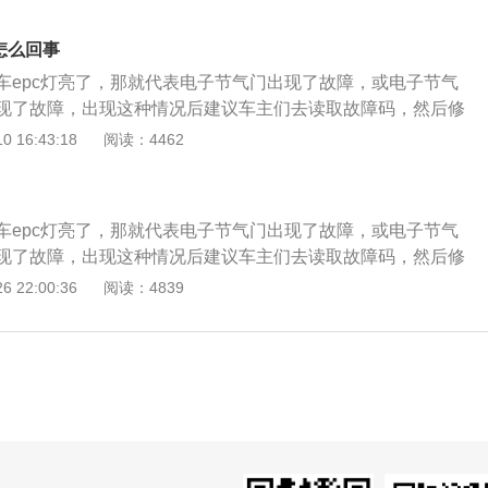
显示灯亮时，车主可以最先试着发动机熄火重启，看epc灯是不是
障，如在打火后或行车过程中该灯长亮不息或闪烁，则意味着
，详细说明没有什么问题，只不过epc灯受到干扰而误报；倘
到了汽车发动机汽车发动机电子技术的常见故障，请马上与服
怎么回事
或是经常闪烁，那样车主就需要采取前边的解决方法了。前边新
，要是因使用不善导致发动机熄火，此显示灯也会亮起告诉
车epc灯亮了，那就代表电子节气门出现了故障，或电子节气
，而且尽量做好个性化，那样车内仪表盘的显示灯就是说1
灯灭掉则意味着着一切正常。导致EPC灯经常启亮的因素95%
现了故障，出现这种情况后建议车主们去读取故障码，然后修
驶员掌握机动车的运行情况，并进行相对应处理措施。牢固圆
脏。
换电子节气门。节气门是发动机的咽喉，这个部件是控制发动
 16:43:18
阅读：4462
形造型设计，强悍的驱动力武器装备，充足达到驾御的快乐；
们踩下油门踏板后，节气门开度会变大，此时进入发动机内的
密车体，反映充足含义；极致用心的操空系统开发，让掌控快
cu检测到空气量增加后会命令喷油系统多喷油，这样发动机的
松操纵；非凡质量与完备、优秀的安全防范措施，更让激情尽
款宝来一共使用了两款发动机，一款是1.5升自然吸气发动机，
车epc灯亮了，那就代表电子节气门出现了故障，或电子节气
轮增压发动机。1.5升自然吸气发动机有113马力和145牛米的最
现了故障，出现这种情况后建议车主们去读取故障码，然后修
的最大功率转速为6000转每分钟，最大扭矩转速为3900转每
换电子节气门。节气门是发动机的咽喉，这个部件是控制发动
 22:00:36
阅读：4839
搭载了多点电喷技术，并且使用了铝合金缸盖缸体。与这款发
们踩下油门踏板后，节气门开度会变大，此时进入发动机内的
动变速箱或6at变速箱。1.4升涡轮增压发动机有150马力和25
cu检测到空气量增加后会命令喷油系统多喷油，这样发动机的
这款发动机的最大功率转速为5000到6000转每分钟，最大扭
款宝来一共使用了两款发动机，一款是1.5升自然吸气发动机，
3000转每分钟。这款发动机搭载了缸内直喷技术，并且使用了铝
轮增压发动机。1.5升自然吸气发动机有113马力和145牛米的最
这款发动机匹配的是7速双离合变速箱。
的最大功率转速为6000转每分钟，最大扭矩转速为3900转每
搭载了多点电喷技术，并且使用了铝合金缸盖缸体。与这款发
动变速箱或6at变速箱。1.4升涡轮增压发动机有150马力和25