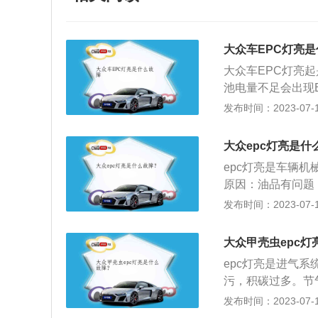
大众车EPC灯亮
大众车EPC灯亮
池电量不足会出现
门脏了，会出现E
发布时间：2023-07-17
亮。解决方法：1
2、需要检查刹车
大众epc灯亮是什
4、建议去大型加
epc灯亮是车辆机
障灯应先去4s店
原因：油品有问题
系统故障，如泄露
发布时间：2023-07-17
障，误报；节气门
门脏。epc灯亮
大众甲壳虫epc灯
理系统检测到了发
epc灯亮是进气
查发动机。除了上
污，积碳过多。节
开关损坏、发动机
气门会导致节气门
发布时间：2023-07-17
致发动机工作异常