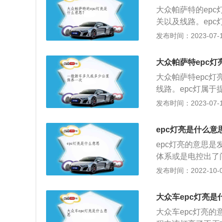
大众帕萨特的ep
关以及线路。ep
快开到维修点进行
发布时间：2023-07-17
其车身尺寸长宽高分别
特的外形设计借鉴
大众帕萨特epc灯
的时钟，gps导
大众帕萨特epc
线路。epc灯属
点进行故障排查。
发布时间：2023-07-17
息。大众帕萨特是
4870mm、183
epc灯亮是什么意
ynamicbal
epc灯亮的意思是
延续到车身，与之
体系或是电控出了
它的全名是发动机
发布时间：2022-10-08
组合而成。车里的
行清理了。二是刹
大众车epc灯亮是
C故障指示灯也会
大众车epc灯亮
泄露，发生发动机