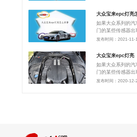
等。在看到epc
技术发生了常见故
还亮，如果不亮了
智能管理系统监测
大众宝来epc灯亮
若epc灯还亮，
务中心联络。自然
如果大众系列的汽
能源技术飞速发展
你，再次打火后该
门的某些传感器出
种，可以迅速让驾
是因为电子节气门
复电子节气门或更
发布时间：2021-11-10
润、简约时尚的楔
机进气量的。当我
长轴距、全规格紧
空气量会增加，e
乐无拘无束轻轻松
大众宝来epc灯亮
转速才会上升。新
性挥洒收放自如。
如果大众系列的汽
另一款是1.4升涡
门的某些传感器出
大扭矩，这款发动机
复电子节气门或更
发布时间：2020-12-26
分钟。这款发动机
机进气量的。当我
动机匹配的是5速手
空气量会增加，e
0牛米的最大扭矩，
转速才会上升。新
矩转速为1750到
另一款是1.4升涡
合金缸盖缸体。与
大扭矩，这款发动机
分钟。这款发动机
动机匹配的是5速手