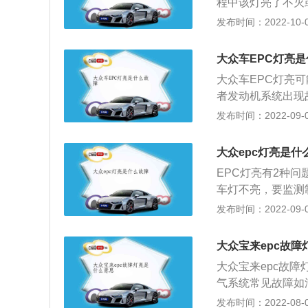
程中该灯亮了不灭
的情形下，拔机油
造成发动机熄火，
发布时间：2022-10-04
有漏气状况，另外
示灯大部分在打开
才会相应灭掉。若
大众车EPC灯亮
生了故障问题。那
大众车EPC灯亮
颤动等情况。绝大
者发动机系统出现
的，那样的状况下
辆后尾灯的刹车灯
发布时间：2022-09-07
打开的角度出现问
气压力传感器检测
大众epc灯亮是什
停车并关闭点火开
EPC灯亮有2种
障，故障灯将不会
车灯不亮，要监测
故障码，根据故障
示灯也会照亮。建
发布时间：2022-09-03
假如灯泡正常，后
监测。出现异常或
取相应的措施。E
大众宝来epc故障
查，EPC显示灯
大众宝来epc故
与电子技术出现异
气系统常见故障如
进行清理。另一种
选用不达标缸压异
发布时间：2022-08-04
品油问题，EPC