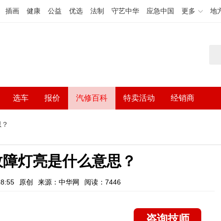
插画
健康
公益
优选
法制
守艺中华
应急中国
更多
地
选车
报价
汽修百科
特卖活动
经销商
思？
故障灯亮是什么意思？
8:55
原创
来源：中华网
阅读：7446
咨询技师