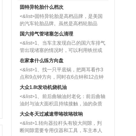
固特异轮胎什么档次
<&list>固特异轮胎是高档品牌，是美国
的汽车轮胎品牌。虽然是高档轮胎品
牌，但是中高低端的轮胎都有生产，这
国六排气管堵塞怎么清理
也是为了更好的开拓市场。
<&list>1、当车主发现自己的国六车排气
管出现堵塞的情况时，可以利用铁丝或
者是细棍，直接将杂物给取出来，如果
在家拿什么练方向盘
堵塞情况比较严重，也可以采取应急措
<&list>1、找一只平底锅，把两耳看作3
施。 <&list>2、直接利用木棍将所有的
点和9点钟方向，同时在6点钟和12点钟
杂物推到排气管里面的位置处，然后将
方向做一个标记。 <&list>2、双手握住
三元催化器拆解开，就可以将堵塞的东
大众1.8t发动机烧机油
平底锅两耳，然后往左打半圈、一圈、
西取出来。但如果是因为积碳过多引起
<&list>1、前后曲轴油封老化：前后曲轴
一圈半的练习，往右同样也要打相同的
的堵塞，就需要将三元催化器泡在草酸
油封与油大面积且持续接触，油的杂质
圈数。 <&list>3、最后强调要反复练
中进行清洗。 <&list>3、也可以利用清
和发动机内持续温度变化使其密封效果
习，这样就可以形成肌肉记忆，在真实
大众冬天过减速带咯吱咯吱响
洗剂对堵塞的情况得到解决，将清洗剂
逐渐减弱，导致渗油或漏油。<&list>2、
驾驶车辆时，不需要记忆也能打好方
放在燃油箱中，与燃油混合后，车辆启
<&list>1.转向器拉杆头有较大间隙，判
活塞间隙过大：积碳会使活塞环与缸体
向。
动时，就可以和汽油一起进入到燃烧
断间隙需要专用仪器和工具，车主本人
的间隙扩大，导致机油流入燃烧室中，