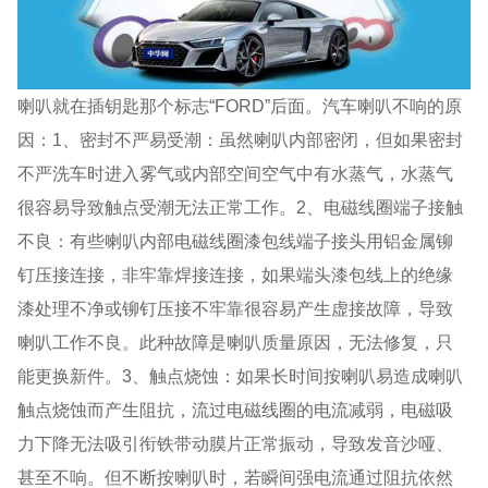
喇叭就在插钥匙那个标志“FORD”后面。汽车喇叭不响的原
因：1、密封不严易受潮：虽然喇叭内部密闭，但如果密封
不严洗车时进入雾气或内部空间空气中有水蒸气，水蒸气
很容易导致触点受潮无法正常工作。2、电磁线圈端子接触
不良：有些喇叭内部电磁线圈漆包线端子接头用铝金属铆
钉压接连接，非牢靠焊接连接，如果端头漆包线上的绝缘
漆处理不净或铆钉压接不牢靠很容易产生虚接故障，导致
喇叭工作不良。此种故障是喇叭质量原因，无法修复，只
能更换新件。3、触点烧蚀：如果长时间按喇叭易造成喇叭
触点烧蚀而产生阻抗，流过电磁线圈的电流减弱，电磁吸
力下降无法吸引衔铁带动膜片正常振动，导致发音沙哑、
甚至不响。但不断按喇叭时，若瞬间强电流通过阻抗依然