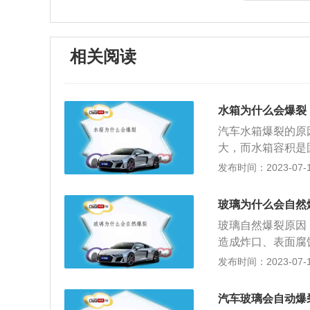
相关阅读
水箱为什么会爆裂
汽车水箱爆裂的原
大，而水箱容积是
车主及时添加防冻
发布时间：2023-07-17
或换水，导致水箱
决方法：建议车主
玻璃为什么会自然
发动机气缸垫片漏
玻璃自然爆裂原因
方法：建议车主到
造成炸口、表面腐
高，导致水箱膨胀
在安装过程中：如
发布时间：2023-07-17
室内停车场或荫凉
璃与框架的膨胀系
会产生爆裂；解决
裂。3、玻璃加工
水箱水管质量差导
汽车玻璃会自动爆
致抗风压设计失效