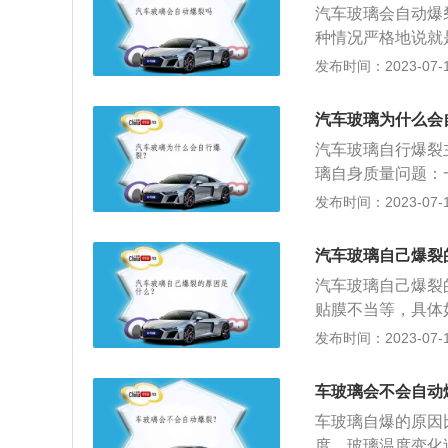
法：建议车主到专
汽车玻璃会自动爆
复工具和修复液来
能立刻清除杂物，
种情况严格地说就
缝，从而达到修补
车主定期检查水箱
玻璃贴膜时玻璃得
发布时间：2023-07-17
修复，损坏严重的
裂、振动开裂而影
产生局部受热膨胀
受风的阻力，不断
车主个人无法解决
者不具备贴膜资质
长，面积变大。
汽车玻璃为什么会
水箱里的水过满，
对玻璃进行贴膜；
加，不要补充过多
汽车玻璃自行爆裂
时，也存在玻璃膜
温度控制开关或水
璃自身质量问题：
调的膜质量问题；
店进行冷却风扇的
越少，钢化处理不
发布时间：2023-07-17
玻璃自爆的主要原
节温器损坏：节温
不均：当玻璃膜冷
程。但是，并不能
主应及时检查或者
因此需要时刻注意
旦贴膜中发生玻璃
汽车玻璃自己爆裂
汽车修理店进行检
璃得不到均匀加热
时，施工者就承担
汽车玻璃自己爆裂
断裂；解决方法：
膨胀应力变形，致
贴膜不当等，具体
若冷却风扇损坏较
果出现前挡风玻璃
力和抗弯能力很好
发布时间：2023-07-17
时，会排水或排水
裂痕可以进行修复
准，允许每平方有
修理厂进行气缸的
时，也存在玻璃产
问题，造成不必要
车玻璃会不会自动
大量添加吸收剂，
车玻璃自爆的原因
的可能性。
度，玻璃温度变化