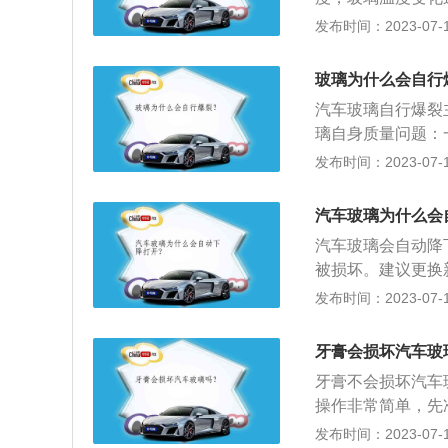
都是一样的哪怕再
发布时间：2023-07-17
制范围就会破裂，
个原因：1、玻璃
玻璃为什么会自行
3、玻璃膜冷热变
汽车玻璃自行爆裂
璃自身质量问题：
越少，钢化处理不
发布时间：2023-07-17
存在玻璃产生的应
加热，在贴膜时用
汽车玻璃为什么会
形，致使玻璃爆裂
汽车玻璃会自动降
被损坏。建议更换
窗玻璃防夹功能，
发布时间：2023-07-17
动，自动下降。这
题。控制按钮盒故
牙膏会损坏汽车玻
璃上升时如果玻璃
牙膏不会损坏汽车
时，执行防夹功能
操作非常简单，先
用力使用毛巾擦拭
发布时间：2023-07-17