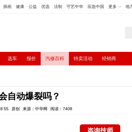
插画
健康
公益
优选
法制
守艺中华
应急中国
更多
地
选车
报价
汽修百科
特卖活动
经销商
会自动爆裂吗？
8:55
原创
来源：中华网
阅读：7408
咨询技师