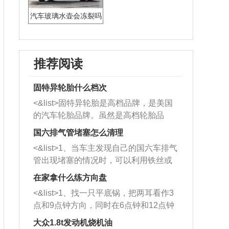
汽车玻璃水壶会冻裂吗
推荐阅读
固特异轮胎什么档次
<&list>固特异轮胎是高档品牌，是美国
的汽车轮胎品牌。虽然是高档轮胎品
牌，但是中高低端的轮胎都有生产，这
国六排气管堵塞怎么清理
也是为了更好的开拓市场。
<&list>1、当车主发现自己的国六车排气
管出现堵塞的情况时，可以利用铁丝或
者是细棍，直接将杂物给取出来，如果
在家拿什么练方向盘
堵塞情况比较严重，也可以采取应急措
<&list>1、找一只平底锅，把两耳看作3
施。 <&list>2、直接利用木棍将所有的
点和9点钟方向，同时在6点钟和12点钟
杂物推到排气管里面的位置处，然后将
方向做一个标记。 <&list>2、双手握住
三元催化器拆解开，就可以将堵塞的东
大众1.8t发动机烧机油