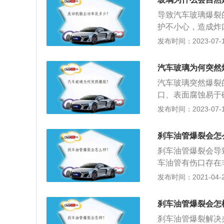
热由于水的比热容
导致汽车玻璃爆裂
热量通过冷却水这
护不小心，造成炸
自爆。2、在安装
发布时间：2023-07-17
照射下，玻璃与框
诱发玻璃爆裂。3
汽车玻璃为何突然
风等风灾导致抗风
汽车玻璃突然爆裂
口、表面腐蚀易于
风压设计失效；4
发布时间：2023-07-17
边部或角部产生挤
车玻璃贴上贴膜；
刹车油管爆裂会怎
期更换胶条。
刹车油管爆裂会导
车油管有伤口存在
太贵可以自己换（
发布时间：2021-04-28
车管道里面的空气
用好的。
刹车油管爆裂会怎
刹车油管爆裂解决