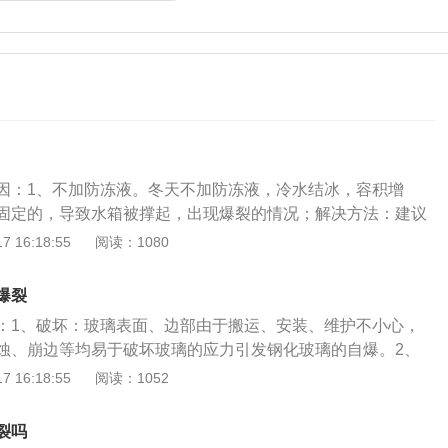
因：1、不加防冻液。冬天不加防冻液，冷水结冰，容积增
固定的，导致水箱被撑起，出现爆裂的情况；解决方法：建议
液，并定期检查车况；2、未清洗或换水。水箱长时间未清洗
 16:18:55
阅读：1080
被慢慢腐蚀，腐蚀的位置会在水泵循环压力的作用下穿孔；解
及时清洗水箱并更换水，定期检查水箱情况；3、气缸漏气。
爆裂
气，气体冲入水箱，使水箱薄弱部位在巨大压力下爆裂。解决
：1、破坏：玻璃表面、边部由于搬运、安装、维护不小心，
专业维修厂或4S店，更换发动机气缸垫片；4、夏季温度过
蚀、崩边等均易于破坏玻璃的应力引发钢化玻璃的自爆。2、
，压力过大导致爆裂；解决方法：建议车主夏季将车辆停放在
果安装间隙较小或玻璃直接与框架接触，在阳光的照射下，玻
 16:18:55
阅读：1052
处，防止车辆被曝晒；5、水箱整体上的老化，在一定条件下
数不一样，容易使玻璃的边部或角部产生挤压力，诱发玻璃爆
方法：建议车主到专业维修厂或4S店，更换老化的水箱；6、
因素：钻孔或切角的玻璃容易爆裂。4、设计：强台风等风灾导
致的爆裂；在天气寒冷时水箱容易结冰而影响到爆裂；解决方
裂吗
，可造成玻璃的爆裂。汽车上的玻璃裂纹一般都是用专用的修