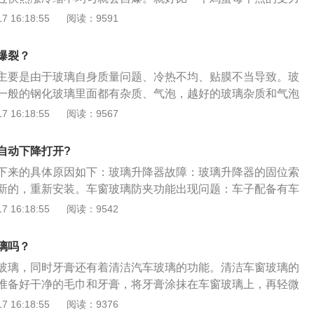
大的力也不会把鸡蛋压碎，一旦一个点的力或大或小则安全限
 16:18:55
阅读：9591
急剧冷却加热都会造成这种自曝现象。汽车玻璃自爆主要有三
自身的钢化处理不良。2、玻璃贴膜时玻璃得不到均匀受热。
爆裂？
量过大。
主要是由于玻璃自身质量问题、冷热不均、贴膜不当导致。玻
一般的钢化玻璃里面都有杂质、气泡，越好的玻璃杂质和气泡
良，存在质量问题。冷热不均：当玻璃膜冷热变量过大时，也
 16:18:55
阅读：9567
力变形，致使玻璃爆裂。贴膜不当：贴膜时，玻璃得不到均匀
电吹风吹膜定形，玻璃局部受热，产生局部受热膨胀应力变
自动下降打开?
。
下来的具体原因如下：玻璃升降器故障：玻璃升降器的固位索
新的，重新安装。车窗玻璃防夹功能出现问题：车子配备有车
当玻璃在上升时候感受到了足够大的阻力，防夹功能就会误启
 16:18:55
阅读：9542
种情况，可能是密封胶条的问题，也可能是玻璃升降器的问
障：控制按钮盒受潮，导致系统出错。玻璃导槽内有异物：玻
璃吗？
导槽内阻力过大，导致电动机的电流变大，当没有达到关闭
玻璃，同时牙膏还有着清洁汽车玻璃的功能。清洁车窗玻璃的
，将使电机反转，这个故障需要清洁或更换玻璃导槽。
准备好干净的毛巾和牙膏，将牙膏涂抹在车窗玻璃上，再轻微
，反复擦两遍，可以使玻璃干净靓丽。车主要定期的进行清理
 16:18:55
阅读：9376