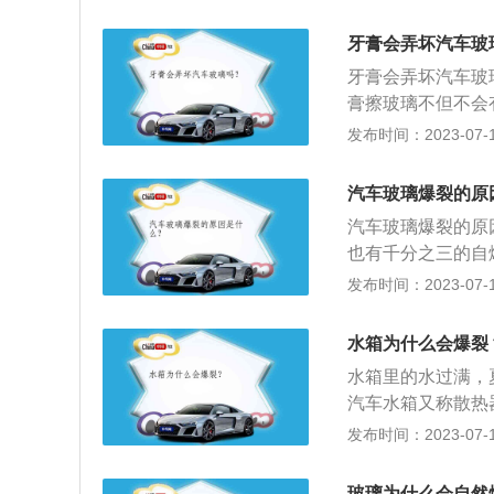
车辆玻璃，特别是
水进行清理，也能
牙膏会弄坏汽车玻
止车辆前挡风玻璃
牙膏会弄坏汽车玻
膏擦玻璃不但不会
组成，例如磷酸氢
发布时间：2023-07-17
特性就决定了牙膏
—条密密麻麻的划
汽车玻璃爆裂的原
很多车辆的屏幕会
汽车玻璃爆裂的原
也有千分之三的自
均匀：玻璃在安装
发布时间：2023-07-17
边，受力不均匀所
热，在贴膜时用电
水箱为什么会爆裂
致使玻璃爆裂。
水箱里的水过满，
汽车水箱又称散热
水套中吸收热量，
发布时间：2023-07-17
车发动机的组成部
冷式发动机散热回
玻璃为什么会自然