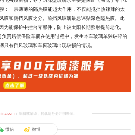
的飞虫残留物；冬季防冻型玻璃水主要是保证气温低于零下2
贴膜：一层薄薄的隔热膜能起大作用，不仅能抵挡热辣辣的太
风膜和侧挡风膜之分。前挡风玻璃最忌讳贴深色隔热膜。此
因为能保护中控台零部件，防止被太阳长期照射提前老化。
司负责赔偿保险车辆在使用过程中，发生本车玻璃单独破碎的
辆只有挡风玻璃和车窗玻璃出现破损的情况。
china.com
）编辑或翻译，转载请务必注明来源。
微信
微博