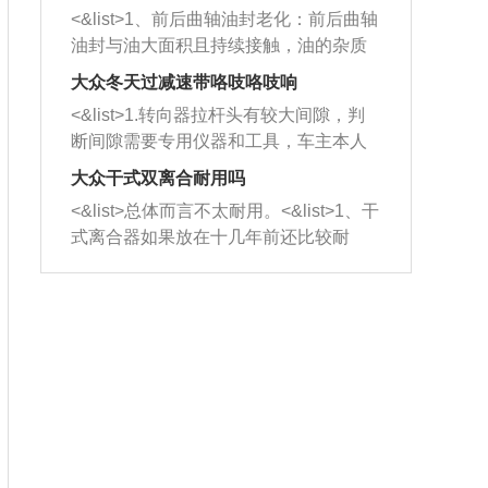
平底锅两耳，然后往左打半圈、一圈、
西取出来。但如果是因为积碳过多引起
<&list>1、前后曲轴油封老化：前后曲轴
一圈半的练习，往右同样也要打相同的
的堵塞，就需要将三元催化器泡在草酸
油封与油大面积且持续接触，油的杂质
圈数。 <&list>3、最后强调要反复练
中进行清洗。 <&list>3、也可以利用清
和发动机内持续温度变化使其密封效果
习，这样就可以形成肌肉记忆，在真实
大众冬天过减速带咯吱咯吱响
洗剂对堵塞的情况得到解决，将清洗剂
逐渐减弱，导致渗油或漏油。<&list>2、
驾驶车辆时，不需要记忆也能打好方
放在燃油箱中，与燃油混合后，车辆启
<&list>1.转向器拉杆头有较大间隙，判
活塞间隙过大：积碳会使活塞环与缸体
向。
动时，就可以和汽油一起进入到燃烧
断间隙需要专用仪器和工具，车主本人
的间隙扩大，导致机油流入燃烧室中，
室，最后形成废气排出，就可以让三元
无法制作，需要将车辆送到修理厂或4s
造成烧机油。<&list>3、机油粘度。使用
大众干式双离合耐用吗
催化器得到清洗，排气管堵塞的情况就
店；<&list>2.车辆半轴套管防尘罩破
机油粘度过小的话，同样会有烧机油现
<&list>总体而言不太耐用。<&list>1、干
能够得到解决。
裂，破裂后会出现漏油现象，使半轴磨
象，机油粘度过小具有很好的流动性，
式离合器如果放在十几年前还比较耐
损严重，磨损的半轴容易损坏，产生异
容易窜入到气缸内，参与燃烧。<&list>
用，但是由于现在的汽车发动机动力输
响；<&list>3.稳定器的转向胶套和球头
4、机油量。机油量过多，机油压力过
出越来越高，使得干式离合器散热不足
老化，一般是使用时间过长造成的。解
大，会将部分机油压入气缸内，也会出
的缺陷也逐渐暴露出来。<&list>2、由于
决方法是更换新的质量好的转向橡胶套
现烧机油。<&list>5、机油滤清器堵塞：
干式双离合的工作环境暴露在空气中，
和球头。
会导致进气不畅，使进气压力下降，形
而离合器的散热也是通离合器罩上面的
成负压，使机油在负压的情况下吸入燃
几个小孔来进行散热。但是在行驶过程
烧室引起烧机油。<&list>6、正时齿轮或
中变速箱需要换挡，就不得不使得离合
链条磨损：正时齿轮或链条的磨损会引
器频繁工作。<&list>3、长时间的低速行
起气阀和曲轴的正时不同步。由于轮齿
驶以及过于频繁的启停，导致离合器的