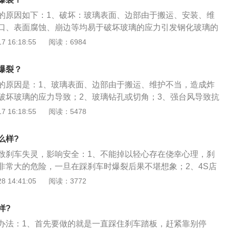
较大，吸收缸体的热量后温度升高并不是很多，所以发动机的
的原因如下：1、破坏：玻璃表面、边部由于搬运、安装、维
个液体回路。
口、表面腐蚀、崩边等均易于破坏玻璃的应力引发钢化玻璃的
过程中：如果安装间隙较小或玻璃直接与框架接触，在阳光的
 16:18:55
阅读：6984
架的膨胀系数不一样，容易使玻璃的边部或角部产生挤压力，
、玻璃加工因素：钻孔或切角的玻璃容易爆裂。4、设计：强台
爆裂？
压设计失效，可造成玻璃的爆裂。
的原因是：1、玻璃表面、边部由于搬运、维护不当，造成炸
破坏玻璃的应力导致；2、玻璃钻孔或切角；3、强台风导致抗
、在安装过程中安装间隙较小或玻璃直接与框架接触使玻璃的
 16:18:55
阅读：5478
压力。汽车玻璃的保养方法是：1、合理使用玻璃水；2、给汽
3、给汽车上玻璃险；4、将汽车玻璃的污垢彻底清除；5、定
么样?
致刹车失灵，影响安全：1、不能掉以轻心存在侥幸心理，刹
非常大的危险，一旦在踩刹车时爆裂后果不堪想象；2、4S店
动手能力强的话），不过换完后还需要有一个人帮忙一起排刹
 14:41:05
阅读：3772
；3、如果不会换开车到较正规的修理厂换也行但材料一定要
样?
办法：1、首先要做的就是一直踩住刹车踏板，赶紧靠别停