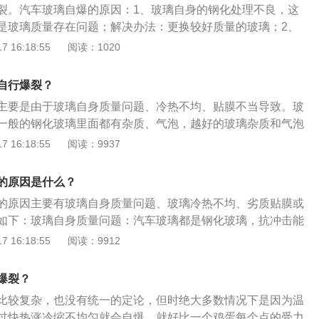
业维修厂或4S店，更换质量好的水箱和水管；7、汽车水箱未
裂。汽车玻璃自爆的原因：1、玻璃自身的钢化处理不良，这
修复的。通过修补工具将修补液填充到裂缝中，固化消除裂
影响到水箱污物堆积，进而影响到水箱爆裂；解决方法：建议
是玻璃质量存在问题；解决办法：更换较好质量的玻璃；2、
的目的。需要注意的是，如果玻璃出现裂纹，能修复的就尽快
杂物情况，并定期清理杂物；8、因为金属管锈蚀、焊接开
不到均匀加热，在贴膜时用电吹风吹膜定型，玻璃局部受热，
 16:18:55
阅读：1020
就需要及时更换。因为在汽车的行驶过程中，挡风玻璃需要承
响到的爆裂；解决方法：建议车主去4S店或修理厂进行维修，
应力变形，致使玻璃爆裂，这种情况是由于目前贴膜市场施工
被晃动。时间过长，原来的小裂缝会慢慢延伸，裂缝逐渐变
此问题或容易使汽车产生新的问题，造成不必要的损失；9、
，对其中的物理现象不能完全理解；解决办法：要找专业人士
自行爆裂？
导致汽车水箱爆裂；解决方法：建议车主按照水箱刻度进行添
3、玻璃膜冷热变量过大，再有就是，当玻璃膜冷热变量过大
，避免导致汽车水箱爆裂；10、冷却风扇不转动：冷却风扇由
主要是由于玻璃自身质量问题、冷热不均、贴膜不当导致。玻
产生的应力变形，致使玻璃爆裂。这种情形就是厂家一直所强
温传感器控制；解决方法：建议车主及时到4S店或者汽车修理
一般的钢化玻璃里面都有杂质、气泡，越好的玻璃杂质和气泡
解决办法：要使用较好质量的玻璃膜。虽然这三种情况是造成
检测或修理，若冷却风扇损坏较严重，应及时更换新的；11、
良，存在质量问题。因此要尽可能选择质量较好的玻璃。冷热
 16:18:55
阅读：9937
因，所反映的现象也很清晰，虽然贴膜是个复杂的汽车装饰过
器两侧出现温差，使节温器随着水温准确开启；解决方法：车
热变量过大时，也存在玻璃产生的应力变形，致使玻璃爆裂。
排除汽车本身玻璃存在质量问题。由于车主本身不能获知，一
更换节温器，若车主个人无法完成检查或更换，可到4S店或者
汽车内外冷热的变化，及时进行维护。贴膜不当：贴膜时，玻
爆裂，大都会认为是膜或者施工场所，施工人员的问题。此
的原因是什么？
测或者更换；12、水泵故障：由于叶轮打滑或卡住，正时皮带
，在贴膜时用电吹风吹膜定形，玻璃局部受热，产生局部受热
了赔偿责任。
的原因主要有玻璃自身质量问题、玻璃冷热不均、劣质贴膜或
建议车主及时到4S店或者汽车修理店进行水泵的检测或修理，
使玻璃爆裂。所以贴膜时，应尽可能找专业人员进行操作。如
如下：玻璃自身质量问题：汽车玻璃都是钢化玻璃，抗冲击能
严重，应及时更换新的；13、气缸侵蚀：当燃烧室与水道碰撞
自裂这种情况，应立即靠边停车，切勿继续行驶。虽说一些小
而且碎后不易伤人，但可能会出现自爆的现象，依据国家标
 16:18:55
阅读：9912
管冒白烟，导致水箱经常缺水；解决方法：建议车主去4S店或
，但为了安全起见，还是建议直接更换。
千分之三自爆的可能。玻璃冷热不均：当玻璃膜冷热变量过大
检测或维修，车主个人无法解决此问题或容易使汽车产生新的
生的应力变形，致使玻璃爆裂。劣质贴膜或贴膜不当：劣质膜
的损失。
爆裂？
热量全部吸收在玻璃上，导致玻璃温度过高，增加了玻璃自爆
比较复杂，也没有统一的定论，但时绝大多数情况下是因为温
过快热涨冷缩不均匀就会自爆。就好比一个鸡蛋每个点的受力