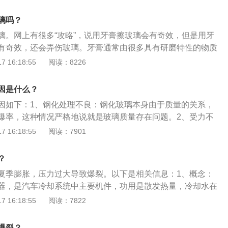
在雨雪天气之后，因为雨雪对玻璃有着一定的侵蚀，即使用清
够延长玻璃的使用寿命。车辆要使用正规的玻璃水，才能够防
璃吗？
出现刮花的问题，不能使用洗洁精兑水来使用。
璃。网上有很多“攻略”，说用牙膏擦玻璃会有奇效，但是用牙
有奇效，还会弄伤玻璃。牙膏通常由很多具有研磨特性的物质
钙、碳酸钙、氧化硅、焦磷酸钙、氢氧化铝等等。这些物质的
 16:18:55
阅读：8226
具有摩擦的功能。如果用牙膏擦玻璃，路灯底下就能看见一条
痕。除了车玻璃，车内的屏幕也尽量不要用牙膏处理。因为有
因是什么？
贴―张防反光的膜，牙膏的颗粒同样会划伤屏幕。
因如下：1、钢化处理不良：钢化玻璃本身由于质量的关系，
爆率，这种情况严格地说就是玻璃质量存在问题。2、受力不
的时候，没有留足够的边隙，预热的时候玻璃膨胀，顶到铁
 16:18:55
阅读：7901
以玻璃就会破裂。3、变形：玻璃贴膜时，玻璃得不到均匀加
吹风吹膜定形，玻璃局部受热，产生局部受热膨胀应力变形，
？
夏季膨胀，压力过大导致爆裂。以下是相关信息：1、概念：
器，是汽车冷却系统中主要机件，功用是散发热量，冷却水在
流到散热器后热量散去，再回到水套内循环，达到调温。是汽
 16:18:55
阅读：7822
分。2、工作原理：水箱是水冷式发动机的重要部件，作为水
路的一个重要组成部件，能够吸收缸体的热量，防止发动机过
爆裂？