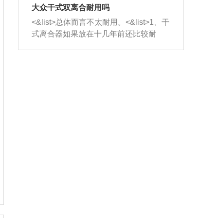
室，最后形成废气排出，就可以让三元
无法制作，需要将车辆送到修理厂或4s
造成烧机油。<&list>3、机油粘度。使用
大众干式双离合耐用吗
催化器得到清洗，排气管堵塞的情况就
店；<&list>2.车辆半轴套管防尘罩破
机油粘度过小的话，同样会有烧机油现
<&list>总体而言不太耐用。<&list>1、干
能够得到解决。
裂，破裂后会出现漏油现象，使半轴磨
象，机油粘度过小具有很好的流动性，
式离合器如果放在十几年前还比较耐
损严重，磨损的半轴容易损坏，产生异
容易窜入到气缸内，参与燃烧。<&list>
用，但是由于现在的汽车发动机动力输
响；<&list>3.稳定器的转向胶套和球头
4、机油量。机油量过多，机油压力过
出越来越高，使得干式离合器散热不足
老化，一般是使用时间过长造成的。解
大，会将部分机油压入气缸内，也会出
的缺陷也逐渐暴露出来。<&list>2、由于
决方法是更换新的质量好的转向橡胶套
现烧机油。<&list>5、机油滤清器堵塞：
干式双离合的工作环境暴露在空气中，
和球头。
会导致进气不畅，使进气压力下降，形
而离合器的散热也是通离合器罩上面的
成负压，使机油在负压的情况下吸入燃
几个小孔来进行散热。但是在行驶过程
烧室引起烧机油。<&list>6、正时齿轮或
中变速箱需要换挡，就不得不使得离合
链条磨损：正时齿轮或链条的磨损会引
器频繁工作。<&list>3、长时间的低速行
起气阀和曲轴的正时不同步。由于轮齿
驶以及过于频繁的启停，导致离合器的
或链条磨损产生的过量侧隙，使得发动
温度不断升高，而低速行驶时空气流动
机的调节无法实现：前一圈的正时和下
效率不高，无法将离合器中的热量有效
一圈可能就不一样。当气阀和活塞的运
的带走，导致离合器内部的温度不断升
动不同步时，会造成过大的机油消耗。
高，加速离合器的磨损。
解决方法：更换正时齿轮或链条。<&list
>7、内垫圈、进风口破裂：新的发动机
设计中，经常采用各种由金属和其他材