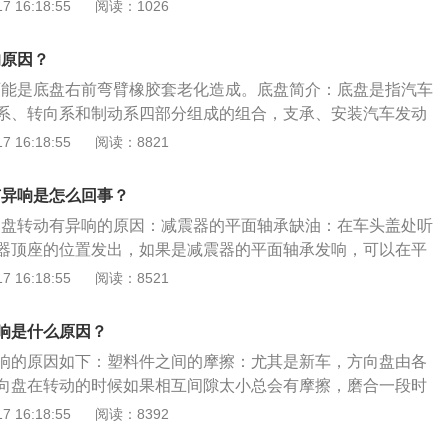
新装配方向盘。2、转向柱和脚垫摩擦。可能是车尾安装的脚
 16:18:55
阅读：1026
：主要是因为汽车后安装的脚垫太大，与转向柱有着直接的接
有直接接触，转向柱的共同运动会产生摩擦，需要调整脚垫的
转动就会产生摩擦。6、方向盘内的气囊游丝故障。解决方
3、安全气囊游丝故障。拆卸方向盘时要多加注意，可能是气
或者气囊游丝插头没插，更换或者固定即可。方向盘的正确打
的原因？
是气囊的游丝插头没插上，可以更换有丝或者固定插头。4、
握比较安全的握方向盘手势。即左手握在方向盘的9点附近，右
响可能是底盘右前弯臂橡胶套老化造成。底盘简介：底盘是指汽车
化。可能是转向横拉杆球头老化、有旷量，需要更换转向横拉
双手既要抓紧方向盘，又要放松不紧绷。拇指要自然的搭在方
系、转向系和制动系四部分组成的组合，支承、安装汽车发动
之后需要做四轮定位。5、方向机防尘套漏油。可能是方向机
方向盘时，双手要交替着打方向。当方向盘转一圈时，左手转
成，形成汽车的整体造型，承受发动机动力，保证正常行驶。
 16:18:55
阅读：8821
更换防尘套或重新涂抹黄油。但是重新涂黄油只能应急，暂时
跟着继续打方向。3、方向盘向左打时，很多人喜欢用右手掏
汽车底盘的作用是支撑、安装汽车发动机及其各零部件和总
更换防尘套。6、转向机故障。如果行驶方向出现比较吓人
省劲，其实这样危险性很高，一旦出现紧急情况，掏在方向盘
，接受发动机的动力，使汽车产生运动，保持正常行驶。
，可能是转向机齿轮间隙过大造成的，需要更换转向机。7、平衡
有异响是怎么回事？
住甚至卡断了，而且胳膊也容易受伤。4、在保持比较高的速
衡杆胶有没有出现松动或损坏的情况，平衡杆胶松动、损坏不
以上）时，方向盘一定不要乱动，稍微一拨动方向盘就会让汽车
方向盘转动有异响的原因：减震器的平面轴承缺油：在车头盖处听
候响，在过不平路面时也会发出响声，可以通过加垫片的方式
险。方向盘只能略微的动一动。两手不要放松，不要太紧绷。
器顶座的位置发出，如果是减震器的平面轴承发响，可以在平
就只能更换。8、转向助力油太脏。可能是助力油太脏，会增
不能一只手来回的打方向，另一只手放在档位上。这是个很不
，如果涂后还是响，就只能更换。平衡杆胶松动：检查一下平
 16:18:55
阅读：8521
，助力泵就会传来异响，需要及时更换转向助力油。9、减震
增加行车的危险，而且会损坏变速箱的。因此一定要始终双手
松动或损坏的现象，平衡杆胶松动、损坏不但会在打方向时
可能是减震器的平面轴承缺油发出的声音，可以打开车头盖听
。6、不要用手指拨方向盘。现在的汽车方向盘都是带助力
时也会发出响声，平衡杆胶松动可以通过加垫片的方式来解
响是什么原因？
减震器顶座的位置发出，如果是减震器平面轴承缺油，涂些黄
，有些人为了图省事，打方向盘时只把手放到下面用手指随意
更换。
轴球笼磨损严重。观察半轴球笼磨损是否严重、运行是否顺畅。
响的原因如下：塑料件之间的摩擦：尤其是新车，方向盘由各
是非常不好的习惯，一旦发生意外来不及操控方向盘了。
出现故障，会导致转向异响，需要更换半轴球笼。
向盘在转动的时候如果相互间隙太小总会有摩擦，磨合一段时
脚垫之间的摩擦：主要是因为汽车后安装的脚垫太大，与转向
 16:18:55
阅读：8392
，随着转向柱的转动就会产生摩擦。方向盘内的气囊游丝故