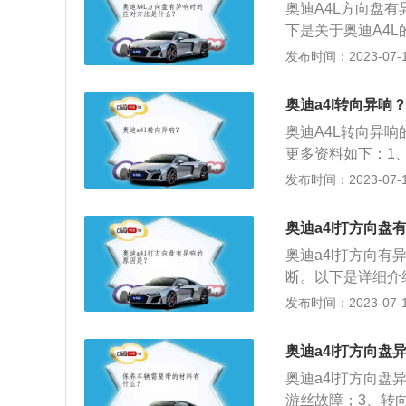
奥迪A4L方向盘
要做四轮定位。
下是关于奥迪A4L
正式发布的一款车
发布时间：2023-07-17
面该车与奥迪A5十
机。标准座位数为5个
奥迪a4l转向异响
动方式为前置前驱或
奥迪A4L转向异
更多资料如下：1
5十分相似。2、
发布时间：2023-07-17
此也能看出奥迪对
内饰，给人感觉更
奥迪a4l打方向盘
稳大气。
奥迪a4l打方向
断。以下是详细介
件组成，方向盘在
发布时间：2023-07-17
可。如果磨合之后
的摩擦。因为汽车
奥迪a4l打方向盘
会产生摩擦。所以
奥迪a4l打方向
故障。如果拆卸过
游丝故障；3、转