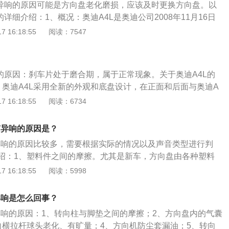
有异响的原因可能是方向盘老化磨损，应该及时更换方向盘。以
的详细介绍：1、概况：奥迪A4L是奥迪公司2008年11月16日
型，全新奥迪A4L采用了全新的外观和底盘设计，在正面和后
 16:18:55
阅读：7547
分相似。2、其他：油箱容积为65升。引擎类型为2.0T-L4发动
。最高时速为225km/h。加速时间为6.6秒(0-100km/h)。驱
？
前置四驱。车身重量为1510-1800千克。
响的原因：刹车片处于磨合期，属于正常现象。关于奥迪A4L的
、奥迪A4L采用全新的外观和底盘设计，在正面和后面与奥迪A
奥迪A4L的前脸设计采用与家族中价格昂贵的跑车设计风格，由
 16:18:55
阅读：6734
于A4L有着非常高的期待。3、奥迪A4L中控台富有质感的黑色
加偏向舒适，全系淡雅的浅灰色辅以仿桃木装饰，显得十分沉
有异响的原因是？
有异响的原因比较多，需要根据实际的情况以及声音类型进行判
绍：1、塑料件之间的摩擦。尤其是新车，方向盘由各种塑料
转动的时候如果相互间隙太小会产生摩擦，磨合一段时间即
 16:18:55
阅读：5998
还有异响，可以尝试重新装配方向盘。2、转向柱与脚垫之间
后安装的脚垫过大，与转向柱有直接接触，随着转向柱的转动
异响是怎么回事？
，调整脚垫位置或者更换脚垫即可。3、方向盘内的气囊游丝
盘异响的原因：1、转向柱与脚垫之间的摩擦；2、方向盘内的气囊
方向盘，可能是气囊游丝断裂或者气囊游丝插头没插，更换或
向横拉杆球头老化、有旷量；4、方向机防尘套漏油；5、转向