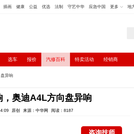
插画
健康
公益
优选
法制
守艺中华
应急中国
更多
地
选车
报价
汽修百科
特卖活动
经销商
向盘异响
响，奥迪A4L方向盘异响
4:09
原创
来源：中华网
阅读：8187
咨询技师