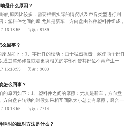
丝断裂或者气囊游丝插头没插，更换或者固定即可。转向横拉
异响是什么原因？
量：更换转向横拉杆球头，但在更换之后需要做四轮定位。
有异响的原因比较多，需要根据实际的情况以及声音类型进行判
绍：塑料件之间的摩:尤其是新车，方向盘由各种塑料件组成，
候如果相互间隙太小会产生摩擦，磨合一段时间即可。如果磨
 16:18:55
阅读：8139
可以尝试重新装配方向盘。转向柱与脚垫之间的摩擦:因为汽车
与转向柱有直接接触，随着转向柱的转动会产生摩擦。所以，
怎么回事？
更换脚垫即可。方向盘内的气囊游丝故障:如果拆卸过方向盘，
响的原因如下：1、零部件的松动：由于猛烈撞击，致使两个部件
裂或者气囊游丝插头没插，更换或者固定即可。转向横拉杆球
以通过整形修复或者更换相关的零部件使其部位不再产生干
横拉杆球头，但在更换之后需要做四轮定位。转向机故障:如果方
螺母松动：长期在路况较差的道路上行驶，致使螺栓松动，不
 16:18:55
阅读：8003
的异响，有可能是转向机配合齿轮间隙过大而造成异响，所
装致使螺栓损坏或扭矩不够。3、传动轴万向节故障：防尘套
机。
维修，致使小轴承磨损异常；更换新的外（内）球笼或万向节
响怎么回事？
响的原因如下：1、塑料件之间的摩擦：尤其是新车，方向盘
，方向盘在转动的时候如果相互间隙太小总会有摩擦，磨合一
转向柱与脚垫之间的摩擦：主要是因为汽车后安装的脚垫太
 16:18:55
阅读：7714
直接的接触，随着转向柱的转动就会产生摩擦。3、方向盘内
可能是气囊游丝断裂或者气囊游丝插头没插，更换或者固定即
有异响时的应对方法是什么？
杆球头老化、有旷量：更换转向横拉杆球头，但在更换之后需