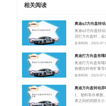
相关阅读
奥迪q3方向盘转
奥迪q3方向盘转
员打方向盘时，会
油。二、转向横拉
发布时间：2023-07-17
换转向横拉杆球头
者太脏，也会引起
奥迪打方向盘有嘎
查转向助力油的液
奥迪打方向盘有嘎
四、气囊游丝故障
致横拉杆有旷量导
润滑剂喷涂在气囊
四轮定位。2、转
发布时间：2023-07-17
打方向盘时发出异
手感明显不均匀，
向节出现问题，很
以。3、助力皮带
样会对万向节造成
奥迪方向盘转动异
盘，如果传动皮带
避免将方向盘打死
1、塑料零件摩擦
4、塑料件之间的
间处理。如果在高
者之间的间隙太小
时候如果相互间隙