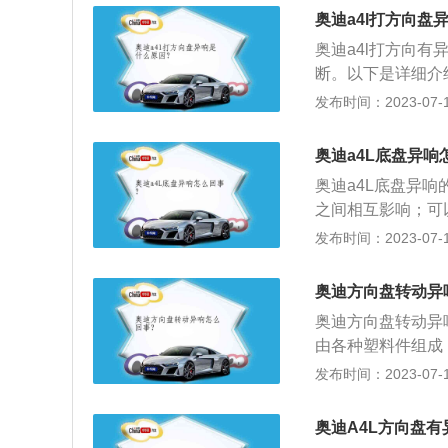
障：可能是气囊游
奥迪a4l打方向盘
杆球头老化、有旷
奥迪a4l打方向
断。以下是详细介
方向盘在转动的时
发布时间：2023-07-17
合之后还有异响，
安装的脚垫过大，
奥迪a4L底盘异响
调整脚垫位置或者
奥迪a4L底盘异
可能是气囊游丝断
之间相互影响；可
头老化:更换转向
涉。2、螺栓或者
发布时间：2023-07-17
向盘传来比较骇人
合理地拆卸或者安
以，需要更换转向
损坏漏油没有及时
奥迪方向盘转动异
即可。
奥迪方向盘转动异
由各种塑料件组成
段时间即可。2、
发布时间：2023-07-17
大，与转向柱有着
的气囊游丝故障：
奥迪A4L方向盘
可。4、转向横拉