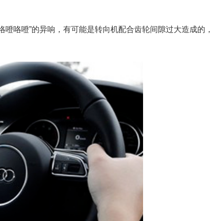
“咯噔咯噔”的异响，有可能是转向机配合齿轮间隙过大造成的，