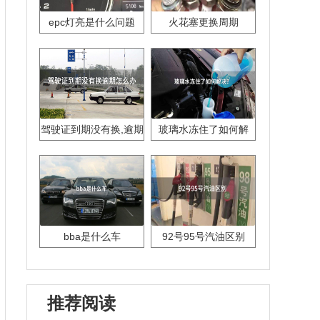
epc灯亮是什么问题
火花塞更换周期
驾驶证到期没有换,逾期
玻璃水冻住了如何解
怎么办??
决？
bba是什么车
92号95号汽油区别
推荐阅读