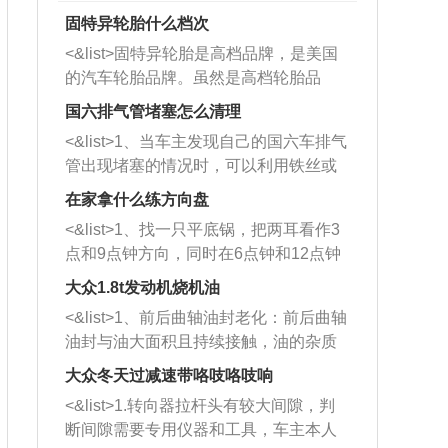
固特异轮胎什么档次
<&list>固特异轮胎是高档品牌，是美国
的汽车轮胎品牌。虽然是高档轮胎品
牌，但是中高低端的轮胎都有生产，这
国六排气管堵塞怎么清理
也是为了更好的开拓市场。
<&list>1、当车主发现自己的国六车排气
管出现堵塞的情况时，可以利用铁丝或
者是细棍，直接将杂物给取出来，如果
在家拿什么练方向盘
堵塞情况比较严重，也可以采取应急措
<&list>1、找一只平底锅，把两耳看作3
施。 <&list>2、直接利用木棍将所有的
点和9点钟方向，同时在6点钟和12点钟
杂物推到排气管里面的位置处，然后将
方向做一个标记。 <&list>2、双手握住
三元催化器拆解开，就可以将堵塞的东
大众1.8t发动机烧机油
平底锅两耳，然后往左打半圈、一圈、
西取出来。但如果是因为积碳过多引起
<&list>1、前后曲轴油封老化：前后曲轴
一圈半的练习，往右同样也要打相同的
的堵塞，就需要将三元催化器泡在草酸
油封与油大面积且持续接触，油的杂质
圈数。 <&list>3、最后强调要反复练
中进行清洗。 <&list>3、也可以利用清
和发动机内持续温度变化使其密封效果
习，这样就可以形成肌肉记忆，在真实
大众冬天过减速带咯吱咯吱响
洗剂对堵塞的情况得到解决，将清洗剂
逐渐减弱，导致渗油或漏油。<&list>2、
驾驶车辆时，不需要记忆也能打好方
放在燃油箱中，与燃油混合后，车辆启
<&list>1.转向器拉杆头有较大间隙，判
活塞间隙过大：积碳会使活塞环与缸体
向。
动时，就可以和汽油一起进入到燃烧
断间隙需要专用仪器和工具，车主本人
的间隙扩大，导致机油流入燃烧室中，