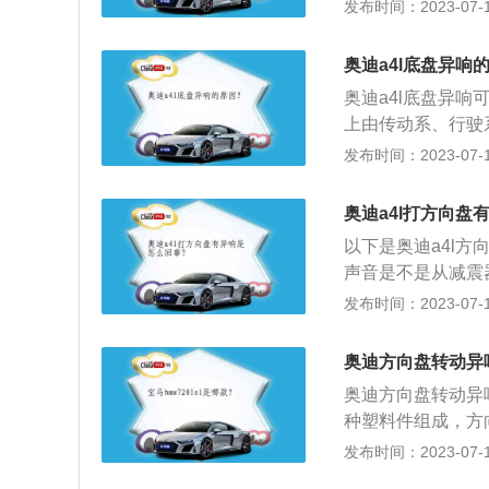
正常，可以尝试重
发布时间：2023-07-17
的摩擦。解决方法
垫太大，与转向柱
触，随着转向柱的
位置或更换脚垫。
法：气囊游丝断裂
奥迪a4l底盘异响
囊的游丝断裂或者
法：1、首先要掌
奥迪a4l底盘异
转向横拉杆球头老
手握在3点附近，
上由传动系、行驶
杆球头，但在更换
向盘上面。2、打
机及其各部件、总
发布时间：2023-07-17
防尘套漏油，需要
到一半接着右手紧
汽车底盘的作用：
解决问题后应尽快
方向盘，觉得这样
成，形成车体造型
的“咯噔咯噔”声
奥迪a4l打方向盘
里面的手容易被卡
杆胶松动。检查平
度行驶（90公里
以下是奥迪a4l
但会在打方向的时
跑遍，容易发生危
声音是不是从减震
来解决，如果损坏
5、打方向盘时，
面轴承上涂些黄油
发布时间：2023-07-17
加助力系统的压力
好的习惯，不仅会
衡杆胶有没有出现
器平面轴承缺油。
握方向盘来打方向
响，在过不平路面
奥迪方向盘转动异
一下声音是不是从
的，打方向很轻快
决，如果损坏只能
油即可。10、半
奥迪方向盘转动异
的拨动方向盘。这
如果不顺畅，说明
种塑料件组成，方
间即可。转向柱与
发布时间：2023-07-17
柱有着直接的接触