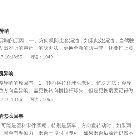
动异响
动异响的原因：一、方向机防尘套漏油，如果此处漏油，当驾驶
发出难听的声音。解决办法：更换全新的防尘套，还要打上黄
杆球头老化，也会引起转动方向盘时发出异响。解决办法：更
 16:18:55
阅读：1049
，还需要要重新做四轮定位。三、如果汽车转向助力油缺失或
打方向盘时的异响并且转动方向盘时非常吃力。解决办法：检
嘎异响
面以及油质，如果缺失则补充，如果油质太脏，则需要更换。
嘎异响的原因有：1、转向横拉杆球头老化。解决方法：会导
也会引起转动方向盘时发出异响。解决办法：拆下方向盘，将
致方向盘异响。需更换转向横拉杆球头，但是更换后要记得做
游丝处或者更换气囊游丝。五、包裹平衡杆的胶圈松动会引起
向机故障。解决方法：如果打方向的时候传来异响，并且转向
 16:18:55
阅读：1055
响。解决办法：添加垫片或者更换包裹平衡杆的胶圈。六、万
有可能是转向机配合齿轮磨损导致间隙过大，更换转向机就可
多驾驶员在转弯或者掉头时都习惯将方向盘打死，发异响，这
松紧度不当或者老化。解决方法：对于机械液压助力的方向
不可逆的损坏。解决办法：更换万向节，在日常用车过程中，
响怎么回事
松紧度不当或者老化就会有异响，调整或者更换皮带就可以。
。转动方向盘时发出异响的问题一定要引起重视，需要第一时
。可能是塑料零件摩擦，特别是新车，方向盘转动时，如果两
摩擦。解决方法：方向盘由各种塑料件组成，方向盘在转动的
速上快速行驶，出现转向失灵的话，可能会酿成安全事故。
，就会有摩擦力，磨合一段时间即可。如果磨合后噪音仍然不
太小总会有摩擦，磨合一段时间即可。5、转向柱与脚垫之间