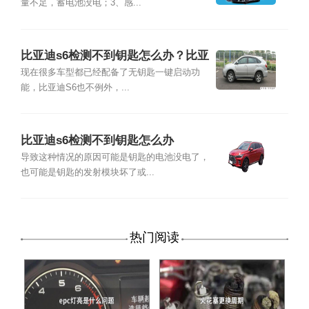
量不足，蓄电池没电；3、感...
比亚迪s6检测不到钥匙怎么办？比亚
迪s6应急钥匙插口
现在很多车型都已经配备了无钥匙一键启动功
能，比亚迪S6也不例外，...
比亚迪s6检测不到钥匙怎么办
导致这种情况的原因可能是钥匙的电池没电了，
也可能是钥匙的发射模块坏了或...
热门阅读