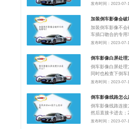
将红色的线跟棕色
发布时间：2023-07-17
加装倒车影像会破
加装倒车影像不会
车插口吻合的专用
不会影响车辆的质
发布时间：2023-07-17
车辅助系统，或称
中、小车辆倒车或
倒车影像白屏处理
防水、防尘性能有
倒车影像白屏处理
干扰、无频闪。同
同时也检查下倒车
具有倒车可视自动
接的故障出现。如
发布时间：2023-07-17
摄像头出现了故障
统，或称倒车可视系统
倒车影像线路怎么
该系统广泛应用于
倒车影像线路连接
置：将摄像头安装
然后直接卡进去；
换画面，视频可以
像头线束至后备箱
发布时间：2023-07-17
控与行车安全。
防水胶圈；3、拆