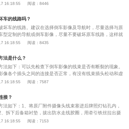
的线头接起来，这是倒车影像的电源线。
 16:18:55
阅读：8446
坏车的线路吗？
破坏车的线路。建议在选择倒车影像及导航时，尽量选择与原
车型定制的导航或倒车影像，尽量不要破坏原车线路，这样就
保。以下为倒车影像的相关资料：定义解释：倒车影像又称泊
 16:18:55
阅读：8435
倒车可视系统、车载监控系统等，该系统广泛应用于各类大、
行车安全辅助领域。运用的技术：专业车载探头防磁、防震、
方法是什么？
进一步提升，车载显示器采用TFT真彩，经过防磁处理无信号
方法如下：可以先检查下倒车影像的线束是否有断裂的现象。
时可接收两个视频，能够播放VCD，DVD，不用解码器。同时
影像各个插头之间的连接是否正常，有没有线束插头松动和虚
水平转换，自动开关功能。
果确定倒车影像的线束没有问题，那就很有可能是倒车影像的
 16:18:55
阅读：7587
。以下是相关信息：1、倒车影像：倒车影像又称泊车辅助系
、车载监控系统等。英文名称：vehicle-backup-camera。
连接？
各类大、中、小车辆倒车或行车安全辅助领域。2、安装位
方法如下：1、将原厂附件摄像头线束塞进后牌照灯钻孔内，
在车前，车尾以及后视镜的下面。其由遥控控制，能自动地切
2、拆下后备箱衬垫，拔出防水走线胶圈，用牵引铁丝拉出摄
由四个视频组成也可以由单一的视频组成。增加行车的防盗监
内，把摄像头线束及数据接头引到胶圈走线孔去，最后再装回
 16:18:55
阅读：7153
下后备箱左侧装饰衬板，将数据电源一体延长线与摄像头线束