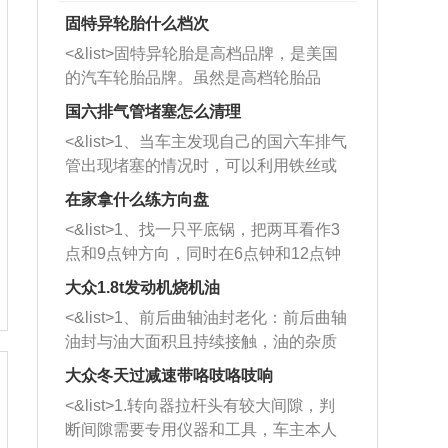
固特异轮胎什么档次
<&list>固特异轮胎是高档品牌，是美国
的汽车轮胎品牌。虽然是高档轮胎品
牌，但是中高低端的轮胎都有生产，这
国六排气管堵塞怎么清理
也是为了更好的开拓市场。
<&list>1、当车主发现自己的国六车排气
管出现堵塞的情况时，可以利用铁丝或
者是细棍，直接将杂物给取出来，如果
在家拿什么练方向盘
堵塞情况比较严重，也可以采取应急措
<&list>1、找一只平底锅，把两耳看作3
施。 <&list>2、直接利用木棍将所有的
点和9点钟方向，同时在6点钟和12点钟
杂物推到排气管里面的位置处，然后将
方向做一个标记。 <&list>2、双手握住
三元催化器拆解开，就可以将堵塞的东
大众1.8t发动机烧机油
平底锅两耳，然后往左打半圈、一圈、
西取出来。但如果是因为积碳过多引起
<&list>1、前后曲轴油封老化：前后曲轴
一圈半的练习，往右同样也要打相同的
的堵塞，就需要将三元催化器泡在草酸
油封与油大面积且持续接触，油的杂质
圈数。 <&list>3、最后强调要反复练
中进行清洗。 <&list>3、也可以利用清
和发动机内持续温度变化使其密封效果
习，这样就可以形成肌肉记忆，在真实
大众冬天过减速带咯吱咯吱响
洗剂对堵塞的情况得到解决，将清洗剂
逐渐减弱，导致渗油或漏油。<&list>2、
驾驶车辆时，不需要记忆也能打好方
放在燃油箱中，与燃油混合后，车辆启
<&list>1.转向器拉杆头有较大间隙，判
活塞间隙过大：积碳会使活塞环与缸体
向。
动时，就可以和汽油一起进入到燃烧
断间隙需要专用仪器和工具，车主本人
的间隙扩大，导致机油流入燃烧室中，