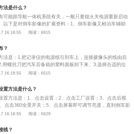
束从尾部饰板内引出；4、扒开后座左侧门边的密封胶条，走
方法是什么？
，将数据电源一体插头及剩余延长线一并拉出；5、复原后备
有可能跟导航一体机系统有关，一般只要熄火关电源重新启动
门边的胶条塞入塑板缝隙内，一直到驾驶舱门边；6、拆下大
。以下是对倒车影像的扩展资料：1、倒车影像又称泊车辅助
穿过OBD接口上方，然后将接线口与导航仪的接口对接即可。
统、车载监控系统等。英文名称：vehicle-backup-camer
 16:18:55
阅读：6815
用于各类大、中、小车辆倒车或行车安全辅助领域。2、汽车倒
的发展，倒车雷达系统已经升级了技术，改良了性能，并应用
布？
货车、大巴车、校车、联合收割机、玉米收割机、客车、工程
方法是：1.把记录仪的电源线引到车上，连接摄像头的线由后
管从结构和外观上，还是从性能价格上，如今的产品都各有特
2.用螺丝刀把汽车后备箱的塑料面板卸下来。3.选择合适的位
数码显示、荧屏显示和多功能倒车镜显示这三种。
像头固定好，将摄像头的线连接到尾灯的正极上。4.连接的过
 16:18:55
阅读：6515
走线的方式，不要走明线，以免在用车过程中带来不便。注意
气囊的位置不要走线，避免影响气囊弹出，或者被气囊高速弹出
设置方法是什么？
线从风挡玻璃上沿塞到A柱外侧的内饰板中，向下通过中控台侧面
设置方法是：1、点击设置；2、点击工厂设置；3、点击后视
套箱下面走到点烟器，或者从门框下沿走到后排或者后备箱，
4、点击360全景开关；5、点击屏幕即可调节亮度，直到倒车影
固定好。3.可以按照自己走线的线路，用绳子顺着走一遍，确
车影像安装在车辆的尾部，由超声波传感器、控制器、显示
 16:18:55
阅读：5629
电源线，一般厂家都配有几种选择或者有不同长度的原厂线材
其作用是以声音和更为直观的影像告知驾驶员周围障碍物的情
一端开始走线，这样可以把多余的线留在另一段更容易固定和隐
线的设置方法是：1、按压中控台上倒车影像按钮或者挂倒
跨过座椅的滑轨，否则很有可能在调整座椅的时候被挤压造成
接线？
能；2、向左拨动idrive旋钮后选中图标左侧的菜单栏；3、