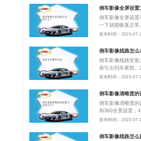
插接，顺着原车线
倒车影像全屏设置
线牵引进后座舱内
倒车影像全屏设置
箱，将延长线顺着
一下就能恢复正常
灯下方的储物盒，
系统，或称倒车可视系
发布时间：2023-07-17
a。该系统广泛应
车影像，经过多年
倒车影像线路怎么
到各种车型上，如
倒车影像线路安装
机械等大型车。不
座引出到车尾部。
点，使用较多的是
置，把车尾部的摄
发布时间：2023-07-17
程中，尽量用隐藏
事项：1.有安全
倒车影像清晰度的
造成伤害。2.把
倒车影像清晰度的
的密封条，在从手
和360全景设置；
多余的线要卷起来
像变清晰为止。倒
发布时间：2023-07-17
定自己购买多长的
器、蜂鸣器组成，
提供。4.从设备
况。倒车影像辅助
藏，但是电线不能
倒车影像线路怎么
挡，激活倒车影像功