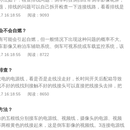
门边的胶条塞入塑板缝隙内，一直到驾驶舱门边；7、拆下大灯
题，排线的问题可以自己拆开检查一下连接线路，看看排线是
过OBD接口上方，然后将接线口与导航仪的接口对接即可。
航系统出现问题：导航线路接口可能出现接触不良的现象，如
 16:18:55
阅读：9093
可以尝试重新插拔线路接口，然后观察影像花屏是否得到解
：出现这种情况有可能是显示屏的问题，检查显示屏是否出现
会不会自燃？
修，但是也要考虑图像解码器是否出问题。
有可能会引起自燃，但一般情况下出现这种问题的概率不大。
车影像又称泊车辅助系统、倒车可视系统或车载监控系统，该
类大、中、小车辆倒车或行车安全辅助领域。倒车影像线路短
 16:18:55
阅读：8722
一旦发现倒车影像线路短路，影像将无法正常显示。此时需要
，使用万用表逐个测量短路路段，更换新的线束即可解决问
排查？
取电的电源线，看是否是走线没走好，长时间开关后配箱导致
找不好的线找到接触不好的线接头可以直接把线接头去掉，把
一起，也可单独购买线路换上。
 16:18:55
阅读：8650
方法？
像的五根线分别接车的电源线、视频线，摄像头的电源、视频
将两根黄色的线接起来，这是倒车影像的视频线。3连接电源线