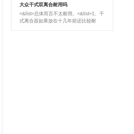
室，最后形成废气排出，就可以让三元
无法制作，需要将车辆送到修理厂或4s
造成烧机油。<&list>3、机油粘度。使用
大众干式双离合耐用吗
催化器得到清洗，排气管堵塞的情况就
店；<&list>2.车辆半轴套管防尘罩破
机油粘度过小的话，同样会有烧机油现
<&list>总体而言不太耐用。<&list>1、干
能够得到解决。
裂，破裂后会出现漏油现象，使半轴磨
象，机油粘度过小具有很好的流动性，
式离合器如果放在十几年前还比较耐
损严重，磨损的半轴容易损坏，产生异
容易窜入到气缸内，参与燃烧。<&list>
用，但是由于现在的汽车发动机动力输
响；<&list>3.稳定器的转向胶套和球头
4、机油量。机油量过多，机油压力过
出越来越高，使得干式离合器散热不足
老化，一般是使用时间过长造成的。解
大，会将部分机油压入气缸内，也会出
的缺陷也逐渐暴露出来。<&list>2、由于
决方法是更换新的质量好的转向橡胶套
现烧机油。<&list>5、机油滤清器堵塞：
干式双离合的工作环境暴露在空气中，
和球头。
会导致进气不畅，使进气压力下降，形
而离合器的散热也是通离合器罩上面的
成负压，使机油在负压的情况下吸入燃
几个小孔来进行散热。但是在行驶过程
烧室引起烧机油。<&list>6、正时齿轮或
中变速箱需要换挡，就不得不使得离合
链条磨损：正时齿轮或链条的磨损会引
器频繁工作。<&list>3、长时间的低速行
起气阀和曲轴的正时不同步。由于轮齿
驶以及过于频繁的启停，导致离合器的
或链条磨损产生的过量侧隙，使得发动
温度不断升高，而低速行驶时空气流动
机的调节无法实现：前一圈的正时和下
效率不高，无法将离合器中的热量有效
一圈可能就不一样。当气阀和活塞的运
的带走，导致离合器内部的温度不断升
动不同步时，会造成过大的机油消耗。
高，加速离合器的磨损。
解决方法：更换正时齿轮或链条。<&list
>7、内垫圈、进风口破裂：新的发动机
设计中，经常采用各种由金属和其他材