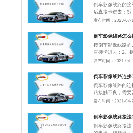
损坏。
倒车影像线路的接
左边第一个图标符
后直接卡进去；拆
倒车辅助线。
头线束至后备箱内
发布时间：2023-07-17
胶圈，然后拆下后
接。倒车影像系统
倒车影像线路怎么
屏可将汽车后部道
接倒车影像线路的
上也能看清楚。
直接卡进去；2、
线束至后备箱内，
发布时间：2021-04-26
胶圈；3、拆下后
接，顺着原车线束
倒车影像线路连接
牵引进后座舱内，
倒车影像线路的连
箱，将延长线顺着
路接触不良，需要
灯下方的储物盒，
的情况；2、如果
发布时间：2021-04-26
完好即可。当然，
电源线；3、如果
倒车影像线路接法
应该就是因为倒车
倒车影像线路接法
现很多雪花的现象
的电源、视频线；