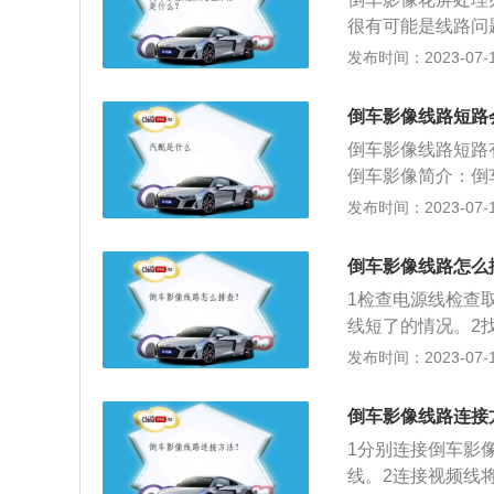
6、将延长线顺着
很有可能是线路问
下方的储物盒，穿
否有断裂现象。导
发布时间：2023-07-17
果是这种情况，就
决。检查影像系统
倒车影像线路短路
故障，能否进行维
倒车影像线路短路
倒车影像简介：倒
系统广泛应用于各
发布时间：2023-07-17
路后的解决方法：
前往专业维修机构
倒车影像线路怎么
题。
1检查电源线检查
线短了的情况。2
线的两端直接连在
发布时间：2023-07-17
倒车影像线路连接
1分别连接倒车影
线。2连接视频线