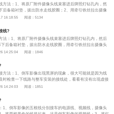
线方法：1、将原厂附件摄像头线束塞进后牌照灯钻孔内，然
号表示打开或者关闭倒车影像摄像头，后面的是打开或者关闭
下后备箱衬垫，拔出防水走线胶圈；2、用牵引铁丝拉出摄像
；3、把摄像头线束及数据接头引到胶圈走线孔去再装回防水
 16:18:55
阅读：5134
备箱左侧装饰衬板，将数据电源一体延长线与摄像头线束插
采用远红外线广角摄像装置安装在汽车后部，通过车内的显示
接线?
路的信息清晰地显示出来。由于采用远红外线技术，即使在晚
方法：1、将原厂附件摄像头线束塞进后牌照灯钻孔内，然后
拆下后备箱衬垫，拔出防水走线胶圈，用牵引铁丝拉出摄像头
把摄像头线束及数据接头引到胶圈走线孔去，最后再装回防水
 14:25:04
阅读：1846
备箱左侧装饰衬板，将数据电源一体延长线与摄像头线束插
从尾部饰板内引出；4、扒开后座左侧门边的密封胶条，走线
?
将数据电源一体插头及剩余延长线一并拉出；5、复原后备
接方法：1、倒车影像出现黑屏的现象，很大可能就是因为线
门边的胶条塞入塑板缝隙内，一直到驾驶舱门边；6、拆下大
及时检查一下线路与整车安装的接线处，看看有没有出现虚接
穿过OBD接口上方，然后将接线口与导航仪的接口对接即可。
有的话自然会导致倒车影像的成像异常，这时候只要将其连接
 14:24:03
阅读：1851
也可能是因为视频电源线出现老化了，可以尝试更换一条新的
检查了上面两种情况之后，倒车影像依旧黑屏不显示的话，那
?
摄像头使用时间过长，导致芯片感光效果不好，甚至乎还会出
：1、倒车影像的五根线分别接车的电源线、视频线，摄像头
；4、当然，也可能是因为汽车电路设计存在缺陷。但像这种
2、将两根黄色的线接起来，这是倒车影像的视频线；3、将红