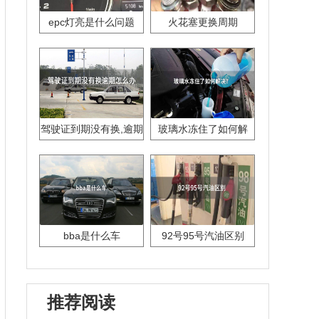
epc灯亮是什么问题
火花塞更换周期
驾驶证到期没有换,逾期
玻璃水冻住了如何解
怎么办??
决？
bba是什么车
92号95号汽油区别
推荐阅读