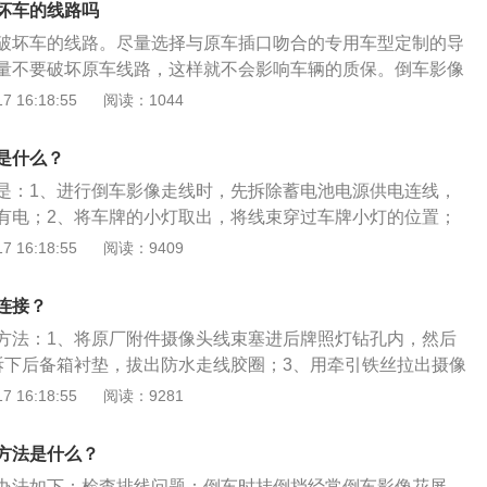
坏车的线路吗
破坏车的线路。尽量选择与原车插口吻合的专用车型定制的导
量不要破坏原车线路，这样就不会影响车辆的质保。倒车影像
，它采用远红外线广角摄像装置安装在车后，通过车内的显示
 16:18:55
阅读：1044
的障碍物。当挂倒车挡时，该系统会自动接通位于车尾的高清
后状况清晰的显示于倒车液晶显示屏上，让驾驶者准备把握后
是什么？
安装简单，一般普通单路输出的倒车影像仅需要把电源链接线
是：1、进行倒车影像走线时，先拆除蓄电池电源供电连线，
灯电源正极，电源链接线负极接到倒车灯负极或者接地（GN
有电；2、将车牌的小灯取出，将线束穿过车牌小灯的位置；
据车型不同简单研究就能明白怎么排，摄像头取易安装的位置
红的接倒车灯的正极，黑的接负极，摄像头的信号线连接于信
 16:18:55
阅读：9409
辆挂上倒档后，车尾实物景象即可清晰映入眼帘，方便驾驶员
、连接倒车影像走线时，通过车尾箱电源线和汽车门槛压板
同，可选择装倒车影像或者倒车雷达，如果偏向于安装美观、
到仪表台；5、将信号延长线连接到显示器上；6、走线结束
影像即可；如果习惯观察后视镜，并希望有提示声辅助泊车，
连接？
电，启动汽车，挂入倒车挡，查看倒车影像的角度，如果车载
；如果觉得需要两重安装防护，需要视频和声音功能都具备的
方法：1、将原厂附件摄像头线束塞进后牌照灯钻孔内，然后
，说明安装成功，如果角度出现偏差，可以通过调节摄像头的
倒车雷达即可。经过汽车行业的多年发展汽车的倒车影像已经
拆下后备箱衬垫，拔出防水走线胶圈；3、用牵引铁丝拉出摄像
一个最佳的视野。
可以传输到中控屏幕上，使车后状况更加直观。只要汽车挂上
，把摄像头线束及数据接头引到胶圈走线孔去，再装回防水胶
 16:18:55
阅读：9281
影像实时传输，到中控屏幕上，方便驾驶员判断，使驾驶员可
箱左侧装饰衬板，将数据电源一体延长线与摄像头线束插接；
车位。
从尾部饰板内引出，扒开后座左侧门边的密封胶条，走线牵引
方法是什么？
据电源一体插头及剩余延长线一并拉出，然后复原后备箱；
办法如下：检查排线问题：倒车时挂倒挡经常倒车影像花屏，