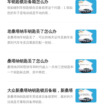
车钥匙锁后备箱怎么办
假如碰到车钥匙锁在后备箱里这个问题：1.假如
您的车子是电动或是手动的尾...
老桑塔纳车钥匙丢了怎么办
老桑塔纳车钥匙丢了，可以持相关证件及购车发
票到汽车专卖店重新匹配一把钥...
桑塔纳钥匙丢了怎么办
桑塔纳2000型轿车和时代超人一共有三把钥匙和
一个钥匙标志牌。其中两把...
大众新桑塔纳钥匙锁后备箱，新桑塔
纳钥匙锁车
新桑塔纳钥匙锁车里或者后备箱里时，最好的方
法就是尽量取回备用钥匙...