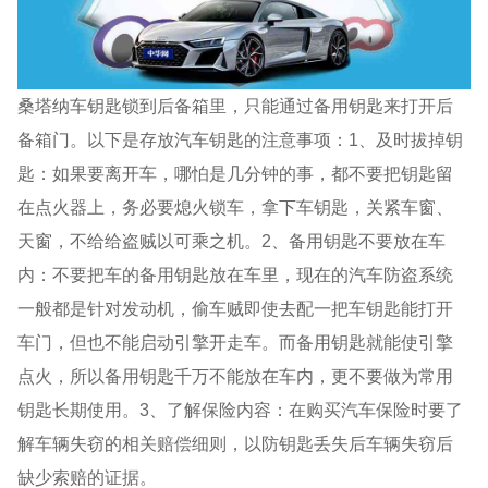
桑塔纳车钥匙锁到后备箱里，只能通过备用钥匙来打开后
备箱门。以下是存放汽车钥匙的注意事项：1、及时拔掉钥
匙：如果要离开车，哪怕是几分钟的事，都不要把钥匙留
在点火器上，务必要熄火锁车，拿下车钥匙，关紧车窗、
天窗，不给给盗贼以可乘之机。2、备用钥匙不要放在车
内：不要把车的备用钥匙放在车里，现在的汽车防盗系统
一般都是针对发动机，偷车贼即使去配一把车钥匙能打开
车门，但也不能启动引擎开走车。而备用钥匙就能使引擎
点火，所以备用钥匙千万不能放在车内，更不要做为常用
钥匙长期使用。3、了解保险内容：在购买汽车保险时要了
解车辆失窃的相关赔偿细则，以防钥匙丢失后车辆失窃后
缺少索赔的证据。