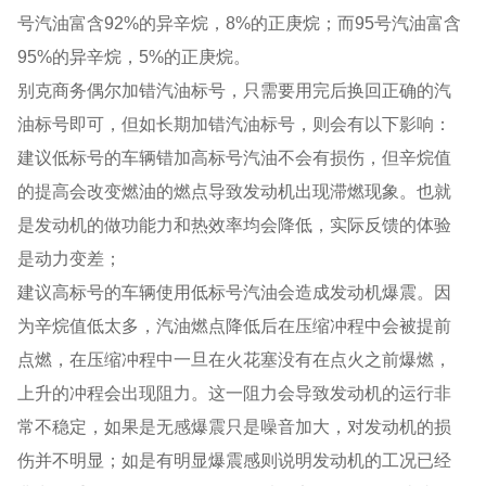
号汽油富含92%的异辛烷，8%的正庚烷；而95号汽油富含
95%的异辛烷，5%的正庚烷。
别克商务偶尔加错汽油标号，只需要用完后换回正确的汽
油标号即可，但如长期加错汽油标号，则会有以下影响：
建议低标号的车辆错加高标号汽油不会有损伤，但辛烷值
的提高会改变燃油的燃点导致发动机出现滞燃现象。也就
是发动机的做功能力和热效率均会降低，实际反馈的体验
是动力变差；
建议高标号的车辆使用低标号汽油会造成发动机爆震。因
为辛烷值低太多，汽油燃点降低后在压缩冲程中会被提前
点燃，在压缩冲程中一旦在火花塞没有在点火之前爆燃，
上升的冲程会出现阻力。这一阻力会导致发动机的运行非
常不稳定，如果是无感爆震只是噪音加大，对发动机的损
伤并不明显；如是有明显爆震感则说明发动机的工况已经