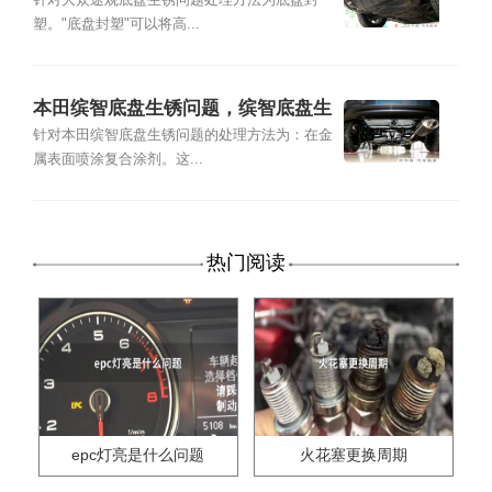
锈怎么处理
针对大众途观底盘生锈问题处理方法为底盘封
塑。"底盘封塑"可以将高...
本田缤智底盘生锈问题，缤智底盘生
锈怎么处理
针对本田缤智底盘生锈问题的处理方法为：在金
属表面喷涂复合涂剂。这...
热门阅读
epc灯亮是什么问题
火花塞更换周期