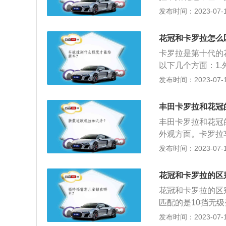
车品质好，即使出
发布时间：2023-07-17
卡罗拉不如花冠省
样。4、保养费：
花冠和卡罗拉怎么
外形：卡罗拉外型
卡罗拉是第十代的
新款车，包括底盘
以下几个方面：1
其余完全一样。
出前所未有的“宽
发布时间：2023-07-17
新开发的双VVTI
其所属系列下的最新
丰田卡罗拉和花冠
490(mm)，轴距为2
丰田卡罗拉和花冠
m)。4.空间方面
外观方面。卡罗拉
低”的态势，又营
发布时间：2023-07-17
的双VVT－i技术
属系列下的最新车
花冠和卡罗拉的区
40/1760/1490
花冠和卡罗拉的区
距2600(mm)
匹配的是10挡无级
字方面。卡罗拉曾
1490mm，轴距为
发布时间：2023-07-17