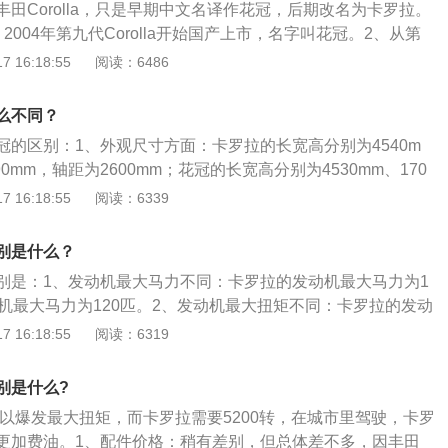
田Corolla，只是早期中文名译作花冠，后期改名为卡罗拉。
6（秋名山老司机）就诞生于第五代卡罗拉。
2004年第九代Corolla开始国产上市，名字叫花冠。2、从第
la中文名改叫卡罗拉（2006年中国首发，2007年上市），老款
 16:18:55
阅读：6486
生产并销售。卡罗拉相关介绍如下：1、车身尺寸为长4635m
高1455mm，轴距1435mm。2、搭载1.2T涡轮增压发动机和1.8
么不同？
，气缸排列形式为L型，气缸数为4个，每缸气门数为4个，配备
冠的区别：1、外观尺寸方面：卡罗拉的长宽高分别为4540m
箱和电子无级变速箱。
490mm，轴距为2600mm；花冠的长宽高分别为4530mm、170
m，轴距2600mm。2、配置方面：卡罗拉配备HID高亮度大灯；花
 16:18:55
阅读：6339
灯。3、引擎方面：卡罗拉采用双VVT-i发动机；花冠采用VVT-
关于卡罗拉优点的扩展资料：1、整车内外做工精巧，质感上
别是什么？
非常和谐，用料精致入时。3、方向盘可四向调整，驾驶座椅贴
别是：1、发动机最大马力不同：卡罗拉的发动机最大马力为1
用使用舒适。4、方向盘造型精致，握感舒服，电子助力转向
动机最大马力为120匹。2、发动机最大扭矩不同：卡罗拉的发动
牛米；花冠的发动机最大扭矩为152牛米。3、变速箱不同：卡
 16:18:55
阅读：6319
级变速箱；花冠搭载5挡手动变速箱。卡罗拉和花冠的车身类型均
，油箱容积为50L，驱动方式为前置前驱，前悬挂使用麦弗逊式
别是什么?
可以爆发最大扭矩，而卡罗拉需要5200转，在城市里驾驶，卡罗
更加费油。1、配件价格：稍有差别，但总体差不多，因丰田