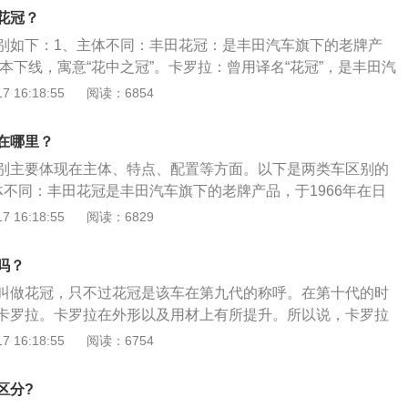
性能方面：卡罗拉配备双VVT-i技术的直列四缸1.8L发动机，
花冠？
4挡自动变速箱的配合下，最大功率达到103kW/6000rpm，峰
别如下：1、主体不同：丰田花冠：是丰田汽车旗下的老牌产
4400rpm。此外还有1.6升发动机供选装，同样使用了双VVT-i技
日本下线，寓意“花中之冠”。卡罗拉：曾用译名“花冠”，是丰田汽
、特点不同：丰田花冠：实现了轿车最大减轻50kg、跑车最大
 16:18:55
阅读：6854
体大幅度减重。在确保超低油耗的同时，实现了高刚性车身及装载
应措施；卡罗拉：油耗低；驾乘舒适，行驶较平稳；内饰人性
在哪里？
置不同：丰田花冠：驻车测距雷达与倒车雷达(GLX-i)和前/后
别主要体现在主体、特点、配置等方面。以下是两类车区别的
帮助驾驶员更灵活地操控车辆。卡罗拉：采用的是米其林轮胎
体不同：丰田花冠是丰田汽车旗下的老牌产品，于1966年在日
、TRD-Sportivo高性能减震器、TRD-TF4-17寸运动型轮毂、强
之冠”；卡罗拉曾用译名“花冠”，是丰田汽车的一个品牌。2、
 16:18:55
阅读：6829
刹车片则保证其拥有比较理想的运动性能。
实现了轿车最大减轻50kg、跑车最大减轻70kg的整体大幅度
油耗的同时，实现了高刚性车身及装载安全气囊等安全对应措
吗？
，驾乘舒适，行驶较平稳，内饰人性化配置丰富，外观中庸大
叫做花冠，只不过花冠是该车在第九代的称呼。在第十代的时
的亮点，比较适合家用。3、配置不同：丰田花冠驻车测距雷
卡罗拉。卡罗拉在外形以及用材上有所提升。所以说，卡罗拉
、后悬架系统更是可以帮助驾驶员更灵活地操控车辆；卡罗拉
代产品。在LOGO上看，卡罗拉的车尾的标志为COROLL
 16:18:55
阅读：6754
5/45R17轮胎、TRDSportivo高性能减震器、TRDTF417
志为COROLLA-EX。以下是相关资料：1、第一代卡罗拉于1
化离合器、高性能刹车片则保证其拥有比较理想的运动性能。
时作为一款国民车推出，由于价格低廉，受到了当时消费者的热
区分?
展到了第11代，现在的卡罗拉依然是全球最畅销的车型之一。