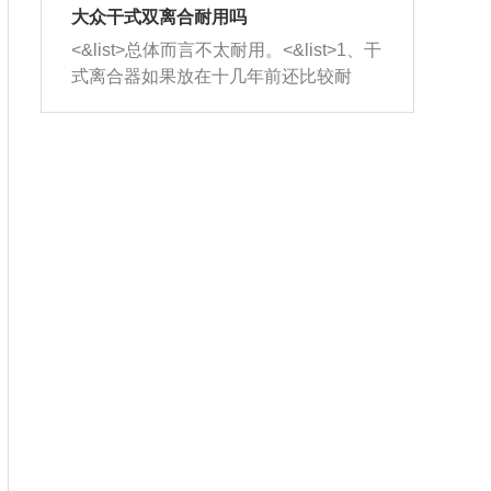
室，最后形成废气排出，就可以让三元
无法制作，需要将车辆送到修理厂或4s
造成烧机油。<&list>3、机油粘度。使用
大众干式双离合耐用吗
催化器得到清洗，排气管堵塞的情况就
店；<&list>2.车辆半轴套管防尘罩破
机油粘度过小的话，同样会有烧机油现
<&list>总体而言不太耐用。<&list>1、干
能够得到解决。
裂，破裂后会出现漏油现象，使半轴磨
象，机油粘度过小具有很好的流动性，
式离合器如果放在十几年前还比较耐
损严重，磨损的半轴容易损坏，产生异
容易窜入到气缸内，参与燃烧。<&list>
用，但是由于现在的汽车发动机动力输
响；<&list>3.稳定器的转向胶套和球头
4、机油量。机油量过多，机油压力过
出越来越高，使得干式离合器散热不足
老化，一般是使用时间过长造成的。解
大，会将部分机油压入气缸内，也会出
的缺陷也逐渐暴露出来。<&list>2、由于
决方法是更换新的质量好的转向橡胶套
现烧机油。<&list>5、机油滤清器堵塞：
干式双离合的工作环境暴露在空气中，
和球头。
会导致进气不畅，使进气压力下降，形
而离合器的散热也是通离合器罩上面的
成负压，使机油在负压的情况下吸入燃
几个小孔来进行散热。但是在行驶过程
烧室引起烧机油。<&list>6、正时齿轮或
中变速箱需要换挡，就不得不使得离合
链条磨损：正时齿轮或链条的磨损会引
器频繁工作。<&list>3、长时间的低速行
起气阀和曲轴的正时不同步。由于轮齿
驶以及过于频繁的启停，导致离合器的
或链条磨损产生的过量侧隙，使得发动
温度不断升高，而低速行驶时空气流动
机的调节无法实现：前一圈的正时和下
效率不高，无法将离合器中的热量有效
一圈可能就不一样。当气阀和活塞的运
的带走，导致离合器内部的温度不断升
动不同步时，会造成过大的机油消耗。
高，加速离合器的磨损。
解决方法：更换正时齿轮或链条。<&list
>7、内垫圈、进风口破裂：新的发动机
设计中，经常采用各种由金属和其他材