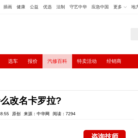
插画
健康
公益
优选
法制
守艺中华
应急中国
更多
地
选车
报价
汽修百科
特卖活动
经销商
么改名卡罗拉?
8:55
原创
来源：中华网
阅读：7294
咨询技师