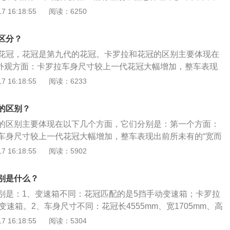
了质保期也不会有太多质量问题，只要定时保养。2、油耗：
 16:18:55
阅读：6250
油，甚至更加费油。3、发动机：这两款车的发动机一模一
由于卡罗拉和花冠的发动机是一款，保养价格也完全一样。5、
区分？
时尚，而花冠EX则外观过于中庸老气。6、车身：卡罗拉作为
花冠，花冠是第九代的花冠。卡罗拉和花冠的区别主要体现在
和悬架在内，除车身宽增加了55毫米，过弯性能更好一点外，
.外观方面：卡罗拉车身尺寸较上一代花冠大幅增加，整车表现
而低”的态势，又营造出宽敞的车内空间。2.动力方面：卡罗拉全
 16:18:55
阅读：6233
技术的1.6升和1.8升发动机将来带更强悍的动力体验，卡罗拉为
车系。3.车身尺寸方面：卡罗拉的长宽高分别为4540/1760/1
的区别？
600(mm)。而花冠的尺寸为4530/1705/1490，轴距2600(m
的区别主要体现在以下几个方面，它们分别是：第一个方面：
：卡罗拉比花冠稍宽敞。
车身尺寸较上一代花冠大幅增加，整车表现出前所未有的“宽而
造出宽敞的车内空间。第二个方面：动力方面。卡罗拉全新开发
 16:18:55
阅读：5902
的1.6升和1.8升发动机将来带更强悍的动力体验，卡罗拉为其所
系。第三个方面：车身尺寸方面。卡罗拉的长宽高分别为：45
别是什么？
(mm)，轴距为2600(mm)。而花冠的尺寸为：4530/1705/1490，轴
别是：1、变速箱不同：花冠匹配的是5挡手动变速箱；卡罗拉
。第四个方面：空间方面。卡罗拉稍稍宽敞了一点。第五个方面：名
变速箱。2、车身尺寸不同：花冠长4555mm、宽1705mm、高
用译名“花冠”，是丰田汽车的一个品牌。
2600mm；卡罗拉长4635mm、宽1780mm、高1455mm，轴距
 16:18:55
阅读：5304