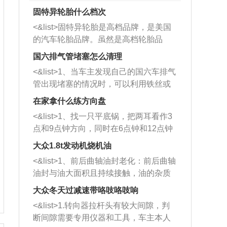
固特异轮胎什么档次
<&list>固特异轮胎是高档品牌，是美国
的汽车轮胎品牌。虽然是高档轮胎品
牌，但是中高低端的轮胎都有生产，这
国六排气管堵塞怎么清理
也是为了更好的开拓市场。
<&list>1、当车主发现自己的国六车排气
管出现堵塞的情况时，可以利用铁丝或
者是细棍，直接将杂物给取出来，如果
在家拿什么练方向盘
堵塞情况比较严重，也可以采取应急措
<&list>1、找一只平底锅，把两耳看作3
施。 <&list>2、直接利用木棍将所有的
点和9点钟方向，同时在6点钟和12点钟
杂物推到排气管里面的位置处，然后将
方向做一个标记。 <&list>2、双手握住
三元催化器拆解开，就可以将堵塞的东
大众1.8t发动机烧机油
平底锅两耳，然后往左打半圈、一圈、
西取出来。但如果是因为积碳过多引起
<&list>1、前后曲轴油封老化：前后曲轴
一圈半的练习，往右同样也要打相同的
的堵塞，就需要将三元催化器泡在草酸
油封与油大面积且持续接触，油的杂质
圈数。 <&list>3、最后强调要反复练
中进行清洗。 <&list>3、也可以利用清
和发动机内持续温度变化使其密封效果
习，这样就可以形成肌肉记忆，在真实
大众冬天过减速带咯吱咯吱响
洗剂对堵塞的情况得到解决，将清洗剂
逐渐减弱，导致渗油或漏油。<&list>2、
驾驶车辆时，不需要记忆也能打好方
放在燃油箱中，与燃油混合后，车辆启
<&list>1.转向器拉杆头有较大间隙，判
活塞间隙过大：积碳会使活塞环与缸体
向。
动时，就可以和汽油一起进入到燃烧
断间隙需要专用仪器和工具，车主本人
的间隙扩大，导致机油流入燃烧室中，