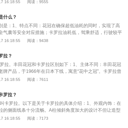
吸气发动机的车型马力为98匹，搭载了1.2升涡轮增压发动机的
 16:18:55
阅读：9555
，匹配了10挡无级变速箱或电子无级变速箱，最大功率为85千
扭矩为185牛米或142牛米。车身方面：配备了麦弗逊式独立前
是什么？
独立后悬架。车身外观尺寸为长4635mm、宽1780mm、高1
别是：1、特点不同：花冠在确保超低油耗的同时，实现了高
2700mm，车身结构为4门5座三厢车。
全气囊等安全对应措施；卡罗拉油耗低，驾乘舒适，行驶较平
。2、配置不同：花冠配备驻车测距雷达与倒车雷达和前后悬
 16:18:55
阅读：9438
的是米其林轮胎215/45R17轮胎、高性能刹车片。3、尺寸不
555mm、1705mm、1490mm，轴距为2600mm；卡罗拉的
罗拉？
、1775mm、1480mm，轴距为2700mm。
名卡罗拉。丰田花冠和卡罗拉区别如下：1、主体不同：丰田花冠
牌产品，于1966年在日本下线，寓意“花中之冠”。卡罗拉曾
是丰田汽车的一个品牌。2、特点不同：丰田花冠实现轿车最大减
 16:18:55
阅读：7611
大减轻70kg的整体大幅度减重。在确保超低油耗的同时，实现高
全气囊等安全对应措施。卡罗拉油耗低；驾乘舒适，行驶较平
卡罗拉？
置丰富。外观中庸大气，稳重，比较适合家用。
改名叫卡罗拉。以下是关于卡罗拉的具体介绍：1、外观内饰：在
拉的侧面线条十分流畅。A柱倾斜角度加大的设计不但让造型
很实用。内饰整体风格简约，中控台设计中规中距，座椅宽大
 16:18:55
阅读：7173
的搭配中规中矩，配合大面积镀铬装饰，营造出一种典雅而温