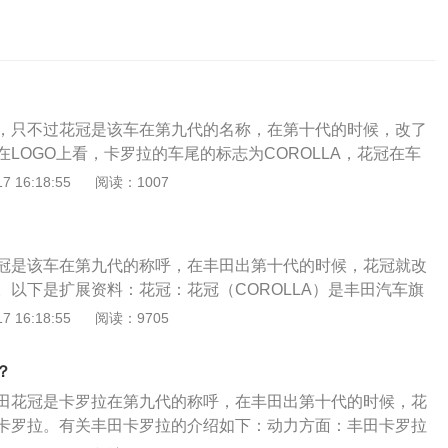
，只不过花冠是该车在第九代的名称，在第十代的时候，改了
LOGO上看，卡罗拉的车尾的标志为COROLLA，花冠在车
LLAEX。卡罗拉和花冠区分：英文COROLIA后面有大写的EX
 16:18:55
阅读：1007
花冠一般称为花冠EX，卡罗拉则在英文COROLIA的右下角
卡罗拉的前身就是AE86，卡罗拉车身尺寸较上一代花冠大幅增
所未有的宽而低的态势，又营造出宽敞的车内空间；全新开发
冠是该车在第九代的称呼，在丰田出第十代的时候，花冠就改
的1.6升和1.8升发动机将带来更强悍的动力体验，卡罗拉为其所属
。以下是扩展资料：花冠：花冠（COROLLA）是丰田汽车旗
。首先是外观，卡罗拉的外观比上一代花冠明显大了一号。长
66年在日本下线，寓意“花中之冠”。1970年、1974年、197
 16:18:55
阅读：9705
/1760/1490（mm），轴距为2600（mm）。而老款花冠的尺
987年、1991年、1995年和2000年分别推出新一代花冠，到现
05/1490，轴距2600（mm）。可以看出长度分别增长了10mm和5
型。卡罗拉：卡罗拉是丰田COROLLA的第十代直线升级产品。
车来说，这样的参数很显然是非常具有诱惑力的。
？
月发布以来，卡罗拉受到全球消费者关注；如今，这款全球畅销车落
田花冠是卡罗拉在第九代的称呼，在丰田出第十代的时候，花
让中国消费者同步感受丰田汽车最新技术和驾乘体验。
卡罗拉。有关丰田卡罗拉的介绍如下：动力方面：丰田卡罗拉