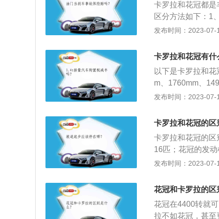
卡罗拉和花冠都是丰
2、大名鼎鼎的8
区分方法如下：1、
十代开始，Corol
发布时间：2023-07-17
第九代的花冠继续
m、宽1780mm、
卡罗拉和花冠有什
L自然吸气发动机
以下是卡罗拉和花
有10速无级变速
m、1760mm、1
5mm、1490m
发布时间：2023-07-17
冠配备LED光源大
i发动机。以下是
卡罗拉和花冠的区
佳。2、车厢氛围
卡罗拉和花冠的区
身，所有操控部件
16匹；花冠的发
操作完善。
机最大扭矩为185
发布时间：2023-07-17
罗拉搭载cvt无
为4门5座三厢车
花冠和卡罗拉的区
独立悬挂。
花冠在4400转就
拉不如花冠，甚至