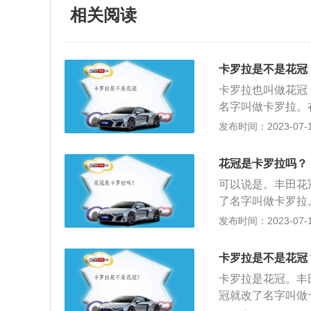
相关阅读
卡罗拉是不是花冠
卡罗拉也叫做花冠
名字叫做卡罗拉。在
尾的标志为CORO
发布时间：2023-07-17
的，就是花冠，所以
有GT两个字母。
花冠是卡罗拉吗？
加，整车表现出前
可以说是。丰田花
的双VVT-i技术
了名字叫做卡罗拉
系列下的最新车系
下的老牌产品，于19
发布时间：2023-07-17
宽高分别为：4540
9年、1983年、1
寸为：4530/17
在已经是第9代车
5mm，对于家用
卡罗拉是不是花冠
自2017年11
卡罗拉是花冠。丰
户一汽丰田，再次
冠就改了名字叫做