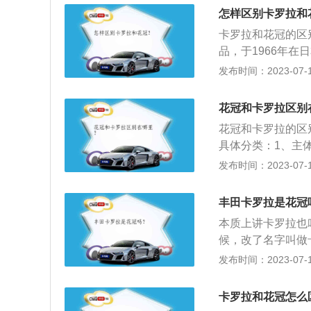
馨的车内氛围。2、
怎样区别卡罗拉和
在6挡手动变速箱或
卡罗拉和花冠的区
值扭矩175N·m/
品，于1966年在
术。
车的一个品牌。2
发布时间：2023-07-17
减轻70kg的整
安全气囊等安全对
花冠和卡罗拉区别
化配置丰富。3、配
花冠和卡罗拉的区
悬架系统更是可以
具体分类：1、主
215/45R17轮胎
本下线，寓意“花中
发布时间：2023-07-17
化离合器、高性能
特点不同：丰田花冠
减重，在确保超低
丰田卡罗拉是花冠
施；卡罗拉油耗低
本质上讲卡罗拉也
气，没有什么突出
候，改了名字叫做
达与倒车雷达和前
属于花冠系列的第十
发布时间：2023-07-17
采用的是米其林轮胎21
A，花冠在车尾的标
寸运动型轮毂、强
966年发布，当
卡罗拉和花冠怎么
捧，到如今已经发