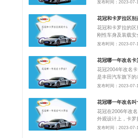
搭载了1.8升自然
发布时间：2023-07-17
车型马力为116匹
瓦或72千瓦，最大
花冠和卡罗拉区别
悬架、E型多连杆式
花冠和卡罗拉的区
455mm，轴距为
刚性车身及装载安
稳，比较适合家用
发布时间：2023-07-17
架系统；卡罗拉采用
同：花冠的长宽高为4
花冠哪一年改名卡
长宽高为4630mm
花冠2004年改
是丰田汽车旗下的老
用译名“花冠”，
发布时间：2023-07-17
轻50kg、跑车最
刚性车身及装载安
花冠哪一年改名叫
稳；内饰人性化配
花冠在2006年
外观设计上，卡罗
更加美观，同时也
发布时间：2023-07-17
舒适。黑色与米色