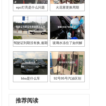
epc灯亮是什么问题
火花塞更换周期
驾驶证到期没有换,逾期
玻璃水冻住了如何解
怎么办??
决？
bba是什么车
92号95号汽油区别
推荐阅读