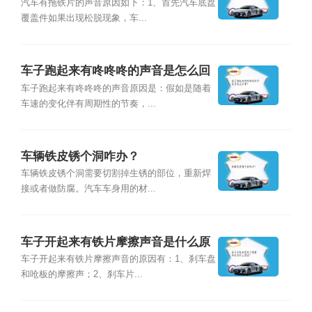
回事？
汽车有拖铁片的声音原因如下：1、首先汽车底盘
覆盖件如果出现松脱现象，车...
车子跑起来有咚咚咚的声音是怎么回
事？
车子跑起来有咚咚咚的声音原因是：假如是随着
车速的变化伴有周期性的节奏，...
车辆铁皮锈个洞咋办？
车辆铁皮锈个洞需要切割掉生锈的部位，重新焊
接或者做防腐。汽车车身用的材...
车子开起来有铁片摩擦声音是什么原
因？
车子开起来有铁片摩擦声音的原因有：1、刹车盘
和呛板的摩擦声；2、刹车片...