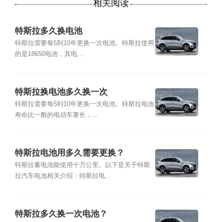
相关阅读
特斯拉多久换电池
特斯拉需要每5到10年更换一次电池。特斯拉使用
的是18650电池，其电...
特斯拉换电池多久换一次
特斯拉需要每5到10年更换一次电池。特斯拉电池
寿命比一般的电动车要长，...
特斯拉电池用多久需要更换？
特斯拉蓄电池能使用十万公里。以下是关于特斯
拉汽车电池相关介绍：特斯拉电...
特斯拉多久换一次电池？