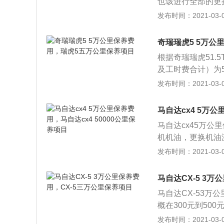
也该进行全部的更
保养费用（材料及工
防冻液的页面高度
发布时间：2021-03-02
33元。四万公里
水冷却，而且在冬
清器，刹车油，正
制动液是用精制柴
奇瑞瑞虎5 5万公
型制动液和合成制
根据奇瑞瑞虎51.
较低的温度下工作
及工时费合计）为
等，提供良好的制
滤清器，汽油滤清
发布时间：2021-03-02
是dot3的级别
工时费合计）为5
一致：每5000
马自达cx4 5万公
调滤芯每1万公里
马自达cx45万公
万公里更换一次。
机机油，更换机油
费用（材料及工时费
给、润滑、调整或
发布时间：2021-03-02
元。五万公里保养
主要包含了对发动
器。
统、动力转向系统
马自达CX-5 3
常，消除隐患，预
马自达CX-53万
常重要。对日常保
概在300元到50
如润滑油缺乏会引
里必须更换的项目
发布时间：2021-03-02
如果日常工作做得