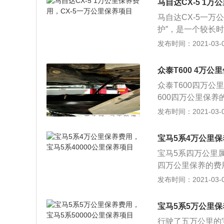
时无跑偏现象和制
马自达CX-5 1
赋予某些新的性能，
正常（不同的车型
马自达CX-5一万
er）主要应用在
常，轮毂轴承温度
护”，是一个较长
空气，以防这些机
灯、按钮、开关附
检查、清洁、调整
发布时间：2021-03-02
机率。更换马自达
油。
洗更换三滤，清洗
驱动桥、转向助力
众泰T600 4万
件，检查灯光等附
众泰T600四万
紧固发动机和底盘
600四万公里保养
况，检查调试马自
更换众泰T600
发布时间：2021-03-02
的修理厂，这些操
泰T600制动系统
机皮带磨损情况，
宝马5系4万公里保
万向节护套有无渗
宝马5系四万公里
磨损情况，必要时
四万公里保养的费用
要时清洗； 7、检
宝马5系发动机机
发布时间：2021-03-01
检查众泰T600转
制动系统有无漏油
力、变速、转向是
损情况，必要时调
宝马5系5万公里保
有无渗油及损坏；
行驶了五万公里的