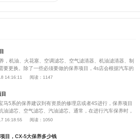
目
保养，机油、火花塞、空调滤芯、空气滤清器、机油滤清器、制
需要更换。除了一些必须要做的保养项目，4s店会根据汽车的
使用情况来决定是否需要更换配件。另外，还要检查发动机、
 14:16:11
阅读：1147
、转向系统、制动系统、悬架、车身、轮胎等。分别对汽车进
发动机的高温高压环境下，机油的质保期会大大缩短，发动机
项目
。因此，更换机油对于汽车保养是很有必要的。一般来说，半
宝马5系的保养建议到有资质的修理店或者4S进行，保养项目
是6500公里，合成机油是10000公里，矿物机油是5000公
机油滤芯、空气滤芯、汽油滤芯。通常，在进行汽车保养时，
更换周期为5000公里。发动机在润滑系统中配备了机油滤清
子的具体情况做其他检查，还会增加其他保养项目。宝马5系
 16:18:55
阅读：1050
质混入机油中引起氧化，从而堵塞发动机的油路。因此，更换
：1、更换宝马5系发动机机油、机油滤清器、燃油滤清器、空
换机油滤清器。如果之前没有更换过火花塞，则在4万5千公里
动机通过三清三滤作业后，应易启动、运转平稳、排气正常
。如果长期不更换，会直接影响发动机的动力、性能和油耗。
养项目，CX-5大保养多少钱