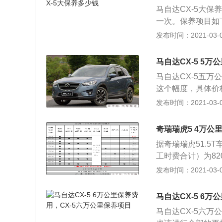
（指尾气达标）、
马自达CX-5大保
度，无四漏（水、
一次。保养项目如
便、灵活、可靠，
器、空气滤清器；
发布时间：2021-03-02
求，操作方便、分
度之内； 3、检查
速箱、驱动桥、万
4、检查马自达CX
热，不跳挡、换挡
马自达CX-5 5
自达CX-5轮胎
求，行车、驻车制
马自达CX-5五万
查马自达CX-5节
作正常，不漏油。
这个幅度，具体价
塞状况，必要时更
悬臂、减震固定可
油三滤以及全车油
发布时间：2021-03-02
统和自动变速器的状
起动机、灯光、仪
油、转向助力油和
0、全车相关部位润
10、全车各润滑
以及发动机外部皮
奇瑞瑞虎5 4万公
及减振器等有无漏
据奇瑞瑞虎51.5
的积碳情况，如有
工时费合计）为8
括：清洗喷油嘴、
清器，汽油滤清器
发布时间：2021-03-02
动机润滑油路等。
费及工时费合计）
册上一致：每50
马自达CX-5 6
和空调滤芯每1万
马自达CX-5六万
每4万公里更换一