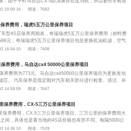
换，由于平时马自达CX-5防冻液存在这消耗，所以要经常检查
时费合计）为2442元。总保养费用为MT：4933元CVT：55
，即使补充防冻液。防冻液可以减少水垢，给发动机减少提供
 20:00:16
阅读：7682
保养项目包括更换机油机滤，空气滤清器，汽油滤清器，空调滤
季不会结冰。最好在车中常备一小桶的防冻液。 马自达CX-5
时皮带组件。
油馏分加稠化剂和抗氧化剂而成的刹车液。有矿油制动液、醇
里保养费用，瑞虎5五万公里保养项目
动液三种类型。对制动液的要求有好的粘温性能，能在较宽和
5T车型4S店保养周期表，奇瑞瑞虎5五万公里保养费用（材料费
，具有良好的氧化安定性、抗泡性、防橡胶膨胀性、防锈性
586元，奇瑞瑞虎5五万公里保养项目包括更换机油机滤，空气
动动力。4s店技术人员建议每隔2年或6万公更换一次。采用的
器，空调滤清器。奇瑞瑞虎5五万公里保养总费用（材料费及
 16:04:10
阅读：7408
制动液，此级别的制动液各项指标都较为优秀。
088元。目前4S店在实际保养时，采用的保养周期与官方手册上
公里保养一次。但在配件方面，4S店建议空气滤芯、汽油滤芯和空
里保养费用，马自达cx4 50000公里保养项目
更换一次；变速箱油和火花塞每3万公里更换一次；刹车油每4
里保养费用为773元。马自达cx450000公里保养项目为更换发动
 根据瑞虎5经销商经销商建议保养周期表，瑞虎5五万公里保养
滤芯。 汽车保养是指定期对汽车相关部分进行检查、清洁、补
合计）为414元。总保养费用为MT：5576元CVT：6176
更换某些零件的预防性工作，又称汽车维护。现代的汽车保养
 14:58:09
阅读：7647
项目包括更换机油机滤，空气滤清器，汽油滤清器，空调滤清
机系统（引擎）、变速箱系统、空调系统、冷却系统、燃油系
等的保养范围。汽车保养的目的是保持车容整洁，技术状况正
万公里保养费用，CX-5三万公里保养项目
防故障发生，减缓劣化过程，延长使用周期。 日常汽车保养非
公里保养费用，CX-5三万公里保养项目。三万公里的保养费用大
养稍有大意不仅会给车辆造成无谓的损伤而且危及行车安全。
0元之间，具体也是看当地的4S店价格也有所不同。每隔5000公
起的拉缸烧瓦，车辆某一部分功能失常引交通事故等；反之，
为机油与机油滤清器。在机油方面4s店推荐使用现代的原装机
 14:36:10
阅读：7529
仔细认真，不仅能使车辆保持常新，同时掌握车辆各部分的技