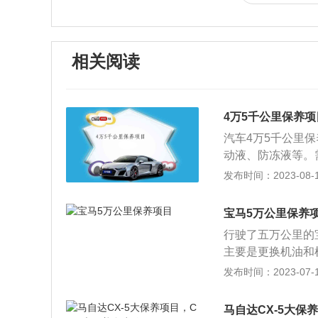
相关阅读
4万5千公里保养项
汽车4万5千公里
动液、防冻液等。
使用情况和配件的
发布时间：2023-08-18
变速箱、空调系统
行检查和维护。在
宝马5万公里保养
的性能会大大降低
行驶了五万公里的
合成机油的使用寿命
主要是更换机油和
里。建议新车机油
作业人员会根据车
发布时间：2023-07-17
器。目的是防止杂
五万公里保养项目
机油时，应同时更
气滤清器；2、发
保养期间必须更换
马自达CX-5大保