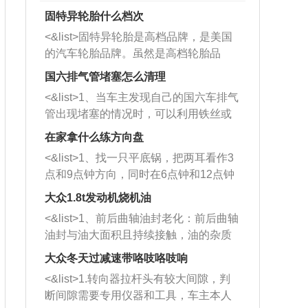
固特异轮胎什么档次
<&list>固特异轮胎是高档品牌，是美国
的汽车轮胎品牌。虽然是高档轮胎品
牌，但是中高低端的轮胎都有生产，这
国六排气管堵塞怎么清理
也是为了更好的开拓市场。
<&list>1、当车主发现自己的国六车排气
管出现堵塞的情况时，可以利用铁丝或
者是细棍，直接将杂物给取出来，如果
在家拿什么练方向盘
堵塞情况比较严重，也可以采取应急措
<&list>1、找一只平底锅，把两耳看作3
施。 <&list>2、直接利用木棍将所有的
点和9点钟方向，同时在6点钟和12点钟
杂物推到排气管里面的位置处，然后将
方向做一个标记。 <&list>2、双手握住
三元催化器拆解开，就可以将堵塞的东
大众1.8t发动机烧机油
平底锅两耳，然后往左打半圈、一圈、
西取出来。但如果是因为积碳过多引起
<&list>1、前后曲轴油封老化：前后曲轴
一圈半的练习，往右同样也要打相同的
的堵塞，就需要将三元催化器泡在草酸
油封与油大面积且持续接触，油的杂质
圈数。 <&list>3、最后强调要反复练
中进行清洗。 <&list>3、也可以利用清
和发动机内持续温度变化使其密封效果
习，这样就可以形成肌肉记忆，在真实
大众冬天过减速带咯吱咯吱响
洗剂对堵塞的情况得到解决，将清洗剂
逐渐减弱，导致渗油或漏油。<&list>2、
驾驶车辆时，不需要记忆也能打好方
放在燃油箱中，与燃油混合后，车辆启
<&list>1.转向器拉杆头有较大间隙，判
活塞间隙过大：积碳会使活塞环与缸体
向。
动时，就可以和汽油一起进入到燃烧
断间隙需要专用仪器和工具，车主本人
的间隙扩大，导致机油流入燃烧室中，