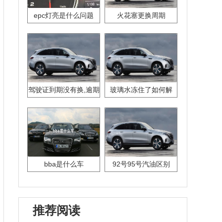
epc灯亮是什么问题
火花塞更换周期
驾驶证到期没有换,逾期
玻璃水冻住了如何解
怎么办??
决？
bba是什么车
92号95号汽油区别
推荐阅读