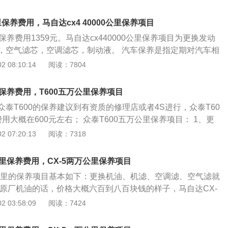
式设计，并且是现代韩国产机滤，但价格低廉。机油也会不断
事故和交通事故。
箱应常备一小桶机油。 马自达CX-5的汽油滤清器要到了3万公
里保养费用，马自达cx4 40000公里保养项目
器可以有效的过滤掉掺杂在汽油中的杂质。后制动片到了3万
保养费用1359元。马自达cx440000公里保养项目为更换发动
换，以保证后轮的制动力和制动平衡。火花塞是把高压导线送
，空气滤芯，空调滤芯，制动液。 汽车保养是指定期对汽车相
电，击穿火花塞两电极间空气，产生电火花以此引燃气缸内的
清洁、补给、润滑、调整或更换某些零件的预防性工作，又称
 08:10:14
阅读：7804
花的作用很艰巨，但是火花塞的耐久性非常高，所以只需每隔
汽车保养主要包含了对发动机系统（引擎）、变速箱系统、空
可，同时要更换4个即每缸一个。
、燃油系统、动力转向系统等的保养范围。汽车保养的目的是
公里保养费用，T600五万公里保养项目
术状况正常，消除隐患，预防故障发生，减缓劣化过程，延长
泰T600的保养建议到有资质的修理店或者4S进行，众泰T60
汽车保养非常重要。对日常保养稍有大意不仅会给车辆造成无谓
用大概在600元左右； 众泰T600五万公里保养项目： 1、更
车安全。如润滑油缺乏会引起的拉缸烧瓦，车辆某一部分功能
动机机油、机油滤清器、燃油滤清器、空气滤清器； 2、发动机通
 07:20:13
阅读：7318
；反之，如果日常工作做得仔细认真，不仅能使车辆保持常
，应易启动、运转平稳、排气正常（指尾气达标）、水温、机
各部分的技术状况，避免机械事故和交通事故。
转速平稳、无异响、各皮带张紧适度，无四漏（水、油、电、
万公里保养费用，CX-5两万公里保养项目
方向自由行程和前束符合要求,转向轻便、灵活、可靠，行驶时前
万公里的保养项目基本如下：更换机油、机滤、空调滤、空气滤就
偏。 4、离合器自由行程符合要求，操作方便、分离彻底、结
用原厂机油的话，价格大概六百到八百块钱的样子，马自达CX-
异响，液压系统无漏油。 5、变速箱、驱动桥、万向节（或半
合成的机油，换油后一般会感觉马自达CX-5发动机声音小了很
 03:58:09
阅读：7424
滑良好，连接可靠，无异响和过热，不跳挡、换挡灵活、不漏
5机油由基础油和添加剂两部分组成。基础油是润滑油的主要成
板自由行程和制动器间歇符合要求，行车、驻车制动良好，制动
的基本性质，添加剂则可弥补和改善基础油性能方面的不足，