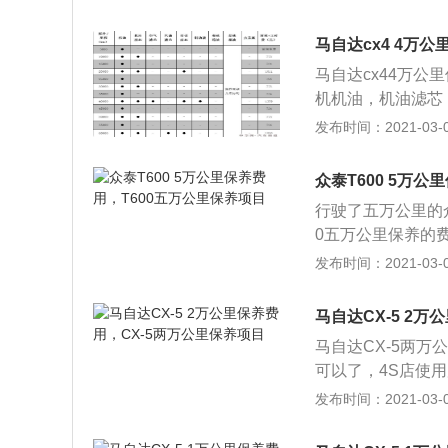
油。机滤采用一体
术状况，避免机械
消耗，最后在后备
马自达cx4 4万公
里才换。汽油滤清
马自达cx44万公里
公开始也要检查更
机机油，机油滤芯
来的脉冲高压电放
关部分进行检查、
发布时间：2021-03-02
混合气体。虽说火
汽车维护。现代的
4万公里换一次即
调系统、冷却系统
众泰T600 5万
保持车容整洁，技
行驶了五万公里的众
使用周期。 日常
0五万公里保养的费
的损伤而且危及行
换众泰T600发
发布时间：2021-03-02
失常引交通事故等
过三清三滤作业后
新，同时掌握车辆
油压力符合要求、
马自达CX-5 2
气）现象。 3、
马自达CX-5两
轮无左右摆头和跑
可以了，4S店使
合平稳、可靠，无
5一般是用美孚全
发布时间：2021-03-02
轴）传动装置等润
多，马自达CX-
油。 6、制动踏
分，决定着润滑油