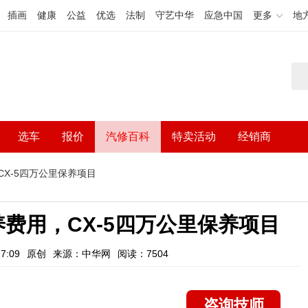
插画
健康
公益
优选
法制
守艺中华
应急中国
更多
地
选车
报价
汽修百科
特卖活动
经销商
CX-5四万公里保养项目
保养费用，CX-5四万公里保养项目
7:09
原创
来源：中华网
阅读：7504
咨询技师