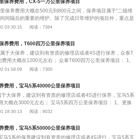
动时拖滞现象，惯性比例阀工作正常，不漏油。 7、轮胎压力
万公里保养费用，CX-5一万公里保养项目
是润滑油的重要组成部分。 马自达CX-5空气滤清器（AirFilt
规定的高低压标准不同）。 8、悬臂、减震固定可靠，功能正
公里保养费用大概在500元到800元之间，保养项目属于“二级维
气动机械、内燃机械等领域，作用是为这些机械设备提供清洁的
在行驶后不高热。 9、发电机、起动机、灯光、仪表、信号
时间间隔后的重要的维护。除了完成日常维护的项目外，重点是
械设备在工作中吸入带有杂质颗粒的空气而增加磨蚀和损坏的
属设备齐全、完整，能工作正常。 10、全车各润滑点加注润滑
、紧固，排除隐患、恢复马自达CX-5正常功能。具体比如：清
 03:30:15
阅读：7384
CX-5空气滤清器的价格大概在几十块到一百块之间不等。
怠速马达、节气门位置传感器，检查或更换发动机、变速器、
器润滑油，检查发动机气门间隙、气缸压力、火花塞等电器元
公里保养费用，T600四万公里保养项目
件功能，调整制动器、离合器踏板和手制动器自由间隙，检查
公里属于大保养，建议到有资质的修理店或者4S进行保养，众泰T
前后桥、风扇空调发电机等马自达CX-5重要附件的安装紧固情
的费用大概在1200元左右； 众泰T600四万公里保养项目： 1、
达CX-5制动器制动效能，轮胎位置调换，试车等等。一般正规
发动机机油、机油滤清器、燃油滤清器、空气滤清器； 2、检查众
 01:58:09
阅读：7300
作规程都是上墙公示的，你可以由此判断该厂、店是否正规。
有无漏油，刹车片是否在规定厚度之内； 3、检查众泰T600发动
必要时调整皮带张紧度； 4、检查众泰T600变速器、传动轴、
养费用，宝马5系40000公里保养项目
油及损坏； 5、检查众泰T600轮胎花纹深度、轮胎气压、轮胎
属于大保养，建议到有资质的修理店或者4S进行保养，宝马5系
做四轮定位； 6、检查众泰T600节气门、怠速阀是否过脏，必
大概在3000元左右； 宝马5系四万公里保养项目： 1、更换
查众泰T600火花塞状况，必要时更换，免拆清洗喷油嘴； 8、
油、机油滤清器、燃油滤清器、空气滤清器； 2、检查宝马5系
 18:30:13
阅读：8032
向助力、制动系统和自动变速器的状况； 9、检测众泰T600制动
，刹车片是否在规定厚度之内； 3、检查宝马5系发动机皮带磨
否正常； 10、全车相关部位润滑。
整皮带张紧度； 4、检查宝马5系变速器、传动轴、万向节护套
养费用，宝马5系50000公里保养项目
 5、检查宝马5系轮胎花纹深度、轮胎气压、轮胎磨损情况，必
宝马5系的保养建议到有资质的修理店或者4S进行，宝马5系五