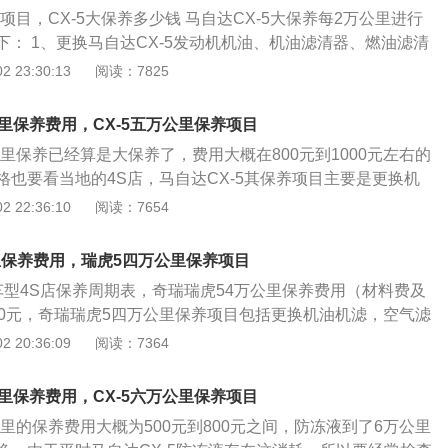
水温、机油压力符合要求、转速平稳、无异响、各皮带张紧适
养项目，CX-5大保养多少钱 马自达CX-5大保养每2万公里进行
油、电、气）现象。3、方向自由行程和前束符合要求,转向轻
下： 1、更换马自达CX-5发动机机油、机油滤清器、燃油滤清
行驶时前轮无左右摆头和跑偏。4、离合器自由行程符合要
 2、检查马自达CX-5制动系统有无漏油，刹车片是否在规定厚
 23:30:13
阅读：7825
离彻底、结合平稳、可靠，无异响，液压系统无漏油。5、变
马自达CX-5发动机皮带磨损情况，必要时调整皮带张紧度；
向节（或半轴）传动装置等润滑良好，连接可靠，无异响和过
-5变速器、传动轴、万向节护套有无渗油及损坏； 5、检查马
灵活、不漏油。6、制动踏板自由行程和制动器间歇符合要
万公里保养费用，CX-5五万公里保养项目
花纹深度、轮胎气压、轮胎磨损情况，必要时做四轮定位； 6、检
动良好，制动时无跑偏现象和制动时拖滞现象，惯性比例阀工
公里保养已经算是大保养了，费用大概在800元到1000元左右的
气门、怠速阀是否过脏，必要时清洗； 7、检查马自达CX-5火花
7、轮胎压力正常（不同的车型规定的高低压标准不同）。8、
格也要看当地的4S店，马自达CX-5其保养项目主要是更换机
换，免拆清洗喷油嘴； 8、检查马自达CX-5转向助力、制动系
靠，功能正常，轮毂轴承温度在行驶后不高热。9、发电机、
再有就是一些必要的常规检查项目，比如更换刹车油、变速箱
 22:36:10
阅读：7654
况； 9、检测马自达CX-5制动力、变速、转向是否正常； 1
表、信号灯、按钮、开关附属设备齐全、完整，能工作正常。
防冻液等，检查刹车片的磨损情况，检查轮胎磨损及轮胎气压
滑。 马自达CX-5大保养价格在6000元左右；
点加注润滑油。
带等橡胶部件的老化磨损情况是否正常，检查发动机变速箱以
里保养费用，瑞虎5四万公里保养项目
油的现象，再有就是根据车辆的使用情况检查一下进排气系统
T车型4S店保养周期表，奇瑞瑞虎54万公里保养费用（材料费及
必要则对进排气系统以及润滑油路进行清洗维护保养，一般包
20元，奇瑞瑞虎5四万公里保养项目包括更换机油机滤，空气滤
清洗节气门怠速阀、清洗进气道、清洗三元催化器以及清洗发
，空调滤清器，刹车油。奇瑞瑞虎54万公里保养总费用（材料
 20:36:09
阅读：7364
为4125元。目前4S店在实际保养时，采用的保养周期与官方手
00公里保养一次。但在配件方面，4S店建议空气滤芯、汽油滤芯
万公里保养费用，CX-5六万公里保养项目
公里更换一次；变速箱油和火花塞每3万公里更换一次；刹车油
公里的保养费用大概为500元到800元之间，防冻液到了6万公里
次。 根据瑞虎5经销商经销商建议保养周期表，瑞虎5四万公里